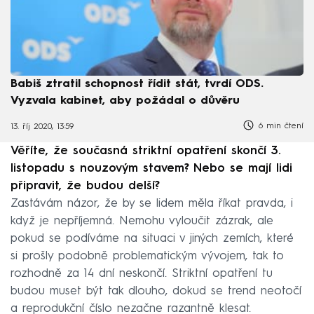
Babiš ztratil schopnost řídit stát, tvrdí ODS.
Vyzvala kabinet, aby požádal o důvěru
6 min čtení
13. říj 2020, 13:59
Věříte, že současná striktní opatření skončí 3.
listopadu s nouzovým stavem? Nebo se mají lidi
připravit, že budou delší?
Zastávám názor, že by se lidem měla říkat pravda, i
když je nepříjemná. Nemohu vyloučit zázrak, ale
pokud se podíváme na situaci v jiných zemích, které
si prošly podobně problematickým vývojem, tak to
rozhodně za 14 dní neskončí. Striktní opatření tu
budou muset být tak dlouho, dokud se trend neotočí
a reprodukční číslo nezačne razantně klesat.