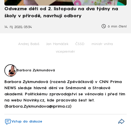
Odvezme děti od 2. listopadu na dva týdny na
školy v přírodě, navrhují odbory
6 min čtení
14. říj 2020, 05:34
Andrej Babiš
Jan Hamáček
ČSSD
ministr vnitra
vicepremiér
Barbora Zykmundová
Barbora Zykmundová (rozená Zpěváčková) v CNN Prima
NEWS sleduje hlavně dění ve Sněmovně a Strakově
akademii. Politickému zpravodajství se věnovala i před tím
na webu Novinky.cz, kde pracovala šest let.
(Barbora.Zykmundova@iprima.cz)
Vstup do diskuze