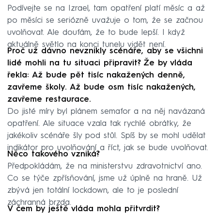
Podívejte se na Izrael, tam opatření platí měsíc a až
po měsíci se seriózně uvažuje o tom, že se začnou
uvolňovat. Ale doufám, že to bude lepší. I když
aktuálně světlo na konci tunelu vidět není.
Proč už dávno nevznikly scénáře, aby se všichni
lidé mohli na tu situaci připravit? Že by vláda
řekla: Až bude pět tisíc nakažených denně,
zavřeme školy. Až bude osm tisíc nakažených,
zavřeme restaurace.
Do jisté míry byl plánem semafor a na něj navázaná
opatření. Ale situace vzala tak rychlé obrátky, že
jakékoliv scénáře šly pod stůl. Spíš by se mohl udělat
indikátor pro uvolňování a říct, jak se bude uvolňovat.
Něco takového vzniká?
Předpokládám, že na ministerstvu zdravotnictví ano.
Co se týče zpřísňování, jsme už úplně na hraně. Už
zbývá jen totální lockdown, ale to je poslední
záchranná brzda.
V čem by ještě vláda mohla přitvrdit?