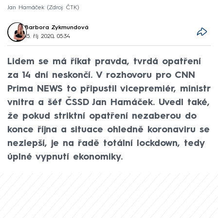
Jan Hamáček
Zdroj: ČTK
Barbora Zykmundová
15. říj 2020, 05:34
Lidem se má říkat pravda, tvrdá opatření
za 14 dní neskončí. V rozhovoru pro CNN
Prima NEWS to připustil vicepremiér, ministr
vnitra a šéf ČSSD Jan Hamáček. Uvedl také,
že pokud striktní opatření nezaberou do
konce října a situace ohledně koronaviru se
nezlepší, je na řadě totální lockdown, tedy
úplné vypnutí ekonomiky.