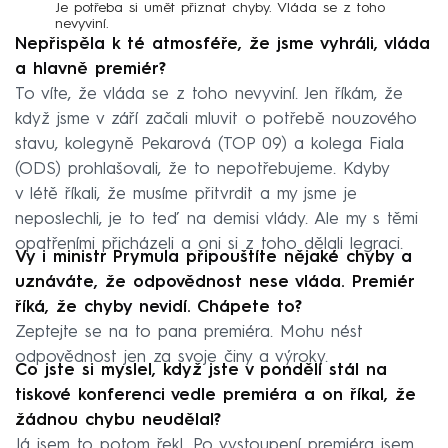
Je potřeba si umět přiznat chyby. Vláda se z toho
nevyviní.
Nepřispěla k té atmosféře, že jsme vyhráli, vláda
a hlavně premiér?
To víte, že vláda se z toho nevyviní. Jen říkám, že
když jsme v září začali mluvit o potřebě nouzového
stavu, kolegyně Pekarová (TOP 09) a kolega Fiala
(ODS) prohlašovali, že to nepotřebujeme. Kdyby
v létě říkali, že musíme přitvrdit a my jsme je
neposlechli, je to teď na demisi vlády. Ale my s těmi
opatřeními přicházeli a oni si z toho dělali legraci.
Vy i ministr Prymula připouštíte nějaké chyby a
uznáváte, že odpovědnost nese vláda. Premiér
říká, že chyby nevidí. Chápete to?
Zeptejte se na to pana premiéra. Mohu nést
odpovědnost jen za svoje činy a výroky.
Co jste si myslel, když jste v pondělí stál na
tiskové konferenci vedle premiéra a on říkal, že
žádnou chybu neudělal?
Já jsem to potom řekl. Po vystoupení premiéra jsem