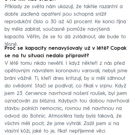
Příklady ze světa nám ukazují, že takhle razantní a
dobře zacílená opatření jsou schopná snížit
reprodukční číslo o 30 až 40 procent. Ke konci října
by měla zabírat, současně pomůže navýšená
kapacita. Věřím, že se to dá zvládnout, ale bude to
těsné.
Proč se kapacity nenavyšovaly už v létě? Copak
se na tu situaci nedalo připravit?
V létě tomu nikdo nevěřil. I když někteří z nás před
opětovným návratem koronaviru varovali, nebyli jsme
bráni vážně. Ti, kteří dnes kritizují, by si měli sáhnout
do svědomí. Stačí se podívat, co říkali v srpnu. Když
jsem 23. července navrhoval nošení roušek, byl jsem
označován za blázna. Kdybych tou dobou navrhoval
stavbu polních nemocnic, rovnou mě navrhnou na
odvod do Bohnic. Atmosféra tady byla taková, že
všichni měli pocit, že jsme vyhráli. Zažil jsem si na
vlastní kůži, jaké to je, říkat nepříjemné věci.