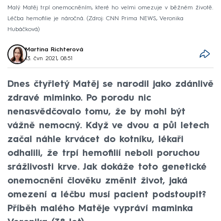
Malý Matěj trpí onemocněním, které ho velmi omezuje v běžném životě.
Léčba hemofilie je náročná.
Zdroj: CNN Prima NEWS, Veronika
Hubáčková
Martina Richterová
13. čvn 2021, 08:51
Dnes čtyřletý Matěj se narodil jako zdánlivě
zdravé miminko. Po porodu nic
nenasvědčovalo tomu, že by mohl být
vážně nemocný. Když ve dvou a půl letech
začal náhle krvácet do kotníku, lékaři
odhalili, že trpí hemofilií neboli poruchou
srážlivosti krve. Jak dokáže toto genetické
onemocnění člověku změnit život, jaká
omezení a léčbu musí pacient podstoupit?
Příběh malého Matěje vypráví maminka