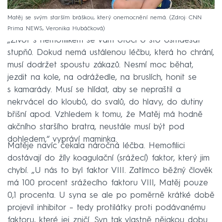
Matěj se svým starším bráškou, který onemocnění nemá.
Zdroj: CNN
Prima NEWS, Veronika Hubáčková
„Život s hemofilikem se vám otočí o sto osmdesát
stupňů. Dokud nemá ustálenou léčbu, která ho chrání,
musí dodržet spoustu zákazů. Nesmí moc běhat,
jezdit na kole, na odrážedle, na bruslích, honit se
s kamarády. Musí se hlídat, aby se nepraštil a
nekrvácel do kloubů, do svalů, do hlavy, do dutiny
břišní apod. Vzhledem k tomu, že Matěj má hodně
akčního staršího bratra, neustále musí být pod
dohledem,“ vypráví maminka.
Matěje navíc čekala náročná léčba. Hemofilici
dostávají do žíly koagulační (srážecí) faktor, který jim
chybí. „U nás to byl faktor VIII. Zatímco běžný člověk
má 100 procent srážecího faktoru VIII, Matěj pouze
0,1 procenta. U syna se ale po poměrně krátké době
projevil inhibitor – tedy protilátky proti podávanému
faktoru, které jej zničí. Syn tak vlastně nějakou dobu