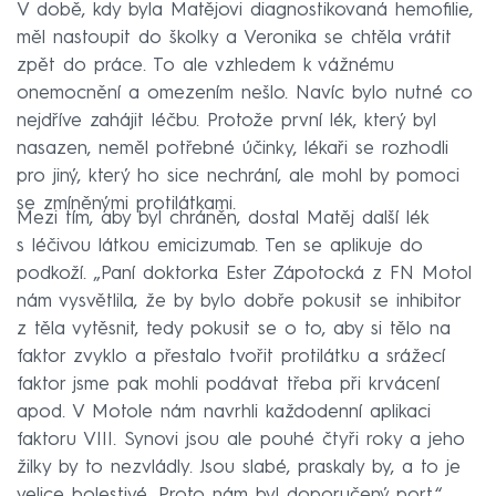
V době, kdy byla Matějovi diagnostikovaná hemofilie,
měl nastoupit do školky a Veronika se chtěla vrátit
zpět do práce. To ale vzhledem k vážnému
onemocnění a omezením nešlo. Navíc bylo nutné co
nejdříve zahájit léčbu. Protože první lék, který byl
nasazen, neměl potřebné účinky, lékaři se rozhodli
pro jiný, který ho sice nechrání, ale mohl by pomoci
se zmíněnými protilátkami.
Mezi tím, aby byl chráněn, dostal Matěj další lék
s léčivou látkou emicizumab. Ten se aplikuje do
podkoží. „Paní doktorka Ester Zápotocká z FN Motol
nám vysvětlila, že by bylo dobře pokusit se inhibitor
z těla vytěsnit, tedy pokusit se o to, aby si tělo na
faktor zvyklo a přestalo tvořit protilátku a srážecí
faktor jsme pak mohli podávat třeba při krvácení
apod. V Motole nám navrhli každodenní aplikaci
faktoru VIII. Synovi jsou ale pouhé čtyři roky a jeho
žilky by to nezvládly. Jsou slabé, praskaly by, a to je
velice bolestivé. Proto nám byl doporučený port,“