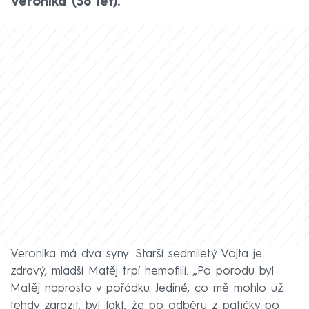
Veronika (38 let).
Veronika má dva syny. Starší sedmiletý Vojta je
zdravý, mladší Matěj trpí hemofilií. „Po porodu byl
Matěj naprosto v pořádku. Jediné, co mě mohlo už
tehdy zarazit, byl fakt, že po odběru z patičky po