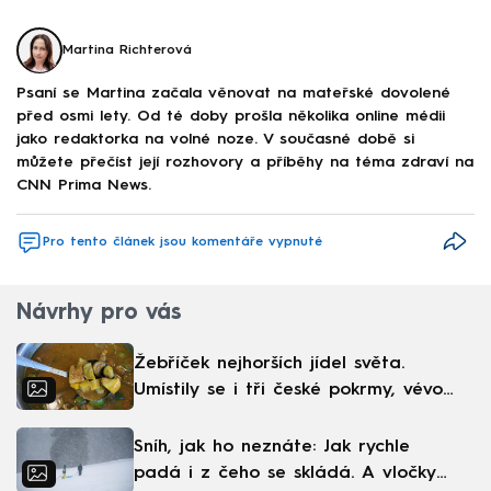
Martina Richterová
Psaní se Martina začala věnovat na mateřské dovolené
před osmi lety. Od té doby prošla několika online médii
jako redaktorka na volné noze. V současné době si
můžete přečíst její rozhovory a příběhy na téma zdraví na
CNN Prima News.
Pro tento článek jsou komentáře vypnuté
Návrhy pro vás
Žebříček nejhorších jídel světa.
Umístily se i tři české pokrmy, vévodí
skandinávská kuchyně
Sníh, jak ho neznáte: Jak rychle
padá i z čeho se skládá. A vločky