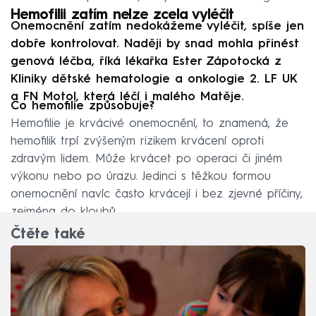
Hemofilii zatím nelze zcela vyléčit
Onemocnění zatím nedokážeme vyléčit, spíše jen
dobře kontrolovat. Naději by snad mohla přinést
genová léčba, říká lékařka Ester Zápotocká z
Kliniky dětské hematologie a onkologie 2. LF UK
a FN Motol, která léčí i malého Matěje.
Co hemofilie způsobuje?
Hemofilie je krvácivé onemocnění, to znamená, že
hemofilik trpí zvýšeným rizikem krvácení oproti
zdravým lidem. Může krvácet po operaci či jiném
výkonu nebo po úrazu. Jedinci s těžkou formou
onemocnění navíc často krvácejí i bez zjevné příčiny,
zejména do kloubů.
Čtěte také