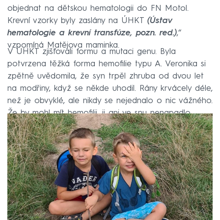
objednat na dětskou hematologii do FN Motol.
Krevní vzorky byly zaslány na ÚHKT
(Ústav
hematologie a krevní transfúze, pozn. red.)
,“
vzpomíná Matějova maminka.
V ÚHKT zjišťovali formu a mutaci genu. Byla
potvrzena těžká forma hemofilie typu A. Veronika si
zpětně uvědomila, že syn trpěl zhruba od dvou let
na modřiny, když se někde uhodil. Rány krvácely déle,
než je obvyklé, ale nikdy se nejednalo o nic vážného.
Že by mohl mít hemofilii, ji ani ve snu nenapadlo.