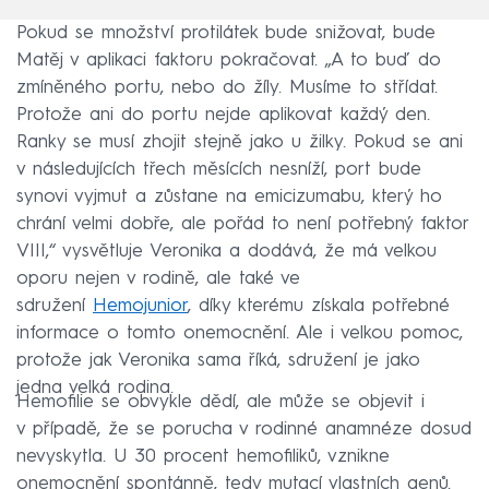
Pokud se množství protilátek bude snižovat, bude
Matěj v aplikaci faktoru pokračovat. „A to buď do
zmíněného portu, nebo do žíly. Musíme to střídat.
Protože ani do portu nejde aplikovat každý den.
Ranky se musí zhojit stejně jako u žilky. Pokud se ani
v následujících třech měsících nesníží, port bude
synovi vyjmut a zůstane na emicizumabu, který ho
chrání velmi dobře, ale pořád to není potřebný faktor
VIII,“ vysvětluje Veronika a dodává, že má velkou
oporu nejen v rodině, ale také ve
sdružení
Hemojunior
, díky kterému získala potřebné
informace o tomto onemocnění. Ale i velkou pomoc,
protože jak Veronika sama říká, sdružení je jako
jedna velká rodina.
Hemofilie se obvykle dědí, ale může se objevit i
v případě, že se porucha v rodinné anamnéze dosud
nevyskytla. U 30 procent hemofiliků, vznikne
onemocnění spontánně, tedy mutací vlastních genů.