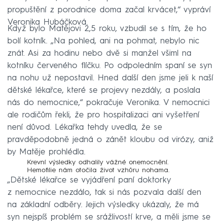
propuštění z porodnice doma začal krvácet,“ vypráví
Veronika Hubáčková.
Když bylo Matějovi 2,5 roku, vzbudil se s tím, že ho
bolí kotník. „Na pohled, ani na pohmat, nebylo nic
znát. Asi za hodinu nebo dvě si manžel všiml na
kotníku červeného flíčku. Po odpoledním spaní se syn
na nohu už nepostavil. Hned další den jsme jeli k naší
dětské lékařce, které se projevy nezdály, a poslala
nás do nemocnice,“ pokračuje Veronika. V nemocnici
ale rodičům řekli, že pro hospitalizaci ani vyšetření
není důvod. Lékařka tehdy uvedla, že se
pravděpodobně jedná o zánět kloubu od virózy, aniž
by Matěje prohlédla.
Krevní výsledky odhalily vážné onemocnění.
Hemofilie nám otočila život vzhůru nohama.
„Dětské lékařce se vyjádření paní doktorky
z nemocnice nezdálo, tak si nás pozvala další den
na základní odběry. Jejich výsledky ukázaly, že má
syn nejspíš problém se srážlivostí krve, a měli jsme se