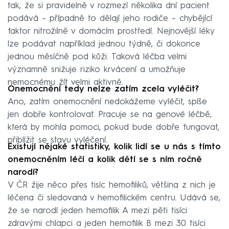
tak, že si pravidelně v rozmezí několika dní pacient
podává – případně to dělají jeho rodiče – chybějící
faktor nitrožilně v domácím prostředí. Nejnovější léky
lze podávat například jednou týdně, či dokonce
jednou měsíčně pod kůži. Taková léčba velmi
významně snižuje riziko krvácení a umožňuje
nemocnému žít velmi aktivně.
Onemocnění tedy nelze zatím zcela vyléčit?
Ano, zatím onemocnění nedokážeme vyléčit, spíše
jen dobře kontrolovat. Pracuje se na genové léčbě,
která by mohla pomoci, pokud bude dobře fungovat,
přiblížit se stavu vyléčení.
Existují nějaké statistiky, kolik lidí se u nás s tímto
onemocněním léčí a kolik dětí se s ním ročně
narodí?
V ČR žije něco přes tisíc hemofiliků, většina z nich je
léčena či sledovaná v hemofilickém centru. Udává se,
že se narodí jeden hemofilik A mezi pěti tisíci
zdravými chlapci a jeden hemofilik B mezi 30 tisíci