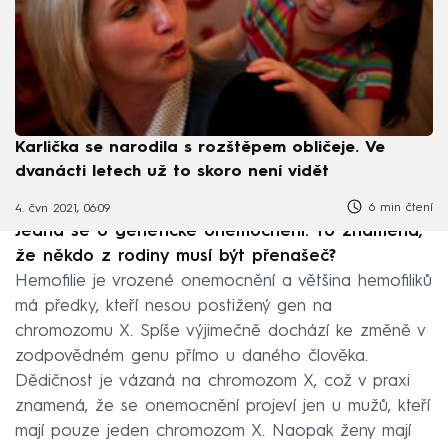
Karlička se narodila s rozštěpem obličeje. Ve
dvanácti letech už to skoro není vidět
6 min čtení
4. čvn 2021, 06:09
Jedná se o genetické onemocnění. To znamená,
že někdo z rodiny musí být přenašeč?
Hemofilie je vrozené onemocnění a většina hemofiliků
má předky, kteří nesou postižený gen na
chromozomu X. Spíše výjimečně dochází ke změně v
zodpovědném genu přímo u daného člověka.
Dědičnost je vázaná na chromozom X, což v praxi
znamená, že se onemocnění projeví jen u mužů, kteří
mají pouze jeden chromozom X. Naopak ženy mají