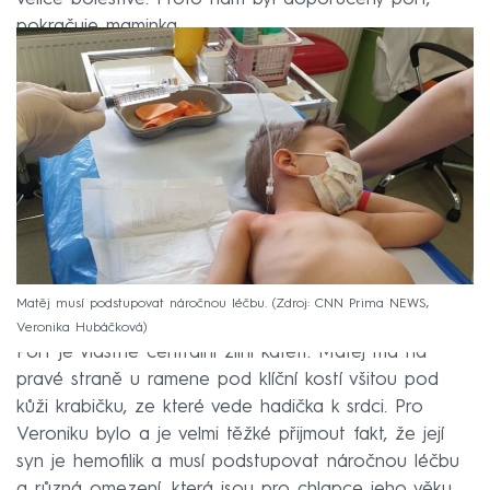
pokračuje maminka.
Matěj musí podstupovat náročnou léčbu.
Zdroj: CNN Prima NEWS,
Veronika Hubáčková
Port je vlastně centrální žilní katetr. Matěj má na
pravé straně u ramene pod klíční kostí všitou pod
kůži krabičku, ze které vede hadička k srdci. Pro
Veroniku bylo a je velmi těžké přijmout fakt, že její
syn je hemofilik a musí podstupovat náročnou léčbu
a různá omezení, která jsou pro chlapce jeho věku