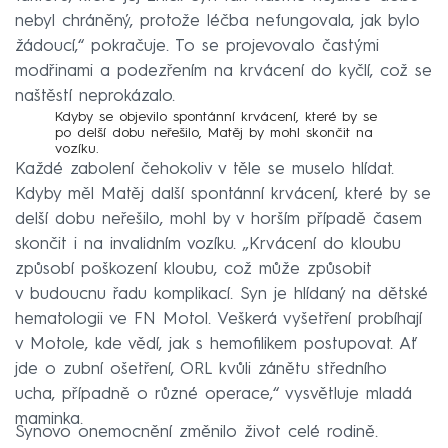
nebyl chráněný, protože léčba nefungovala, jak bylo
žádoucí,“ pokračuje. To se projevovalo častými
modřinami a podezřením na krvácení do kyčlí, což se
naštěstí neprokázalo.
Kdyby se objevilo spontánní krvácení, které by se
po delší dobu neřešilo, Matěj by mohl skončit na
vozíku.
Každé zabolení čehokoliv v těle se muselo hlídat.
Kdyby měl Matěj další spontánní krvácení, které by se
delší dobu neřešilo, mohl by v horším případě časem
skončit i na invalidním vozíku. „Krvácení do kloubu
způsobí poškození kloubu, což může způsobit
v budoucnu řadu komplikací. Syn je hlídaný na dětské
hematologii ve FN Motol. Veškerá vyšetření probíhají
v Motole, kde vědí, jak s hemofilikem postupovat. Ať
jde o zubní ošetření, ORL kvůli zánětu středního
ucha, případně o různé operace,“ vysvětluje mladá
maminka.
Synovo onemocnění změnilo život celé rodině.