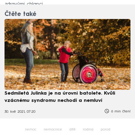
zdravými chlapci.
Čtěte také
Sedmiletá Julinka je na úrovni batolete. Kvůli
vzácnému syndromu nechodí a nemluví
6 min čtení
30. kvě 2021, 07:20
nemoc
nemocnice
dítě
rodina
porod