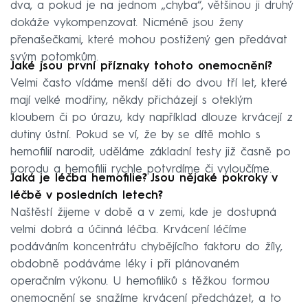
dva, a pokud je na jednom „chyba“, většinou ji druhý
dokáže vykompenzovat. Nicméně jsou ženy
přenašečkami, které mohou postižený gen předávat
svým potomkům.
Jaké jsou první příznaky tohoto onemocnění?
Velmi často vídáme menší děti do dvou tří let, které
mají velké modřiny, někdy přicházejí s oteklým
kloubem či po úrazu, kdy například dlouze krvácejí z
dutiny ústní. Pokud se ví, že by se dítě mohlo s
hemofilií narodit, uděláme základní testy již časně po
porodu a hemofilii rychle potvrdíme či vyloučíme.
Jaká je léčba hemofilie? Jsou nějaké pokroky v
léčbě v posledních letech?
Naštěstí žijeme v době a v zemi, kde je dostupná
velmi dobrá a účinná léčba. Krvácení léčíme
podáváním koncentrátu chybějícího faktoru do žíly,
obdobně podáváme léky i při plánovaném
operačním výkonu. U hemofiliků s těžkou formou
onemocnění se snažíme krvácení předcházet, a to