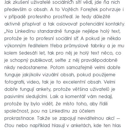
Jak zkušení uživatelé sociálních sítí vědí, jde na nich
především o obsah. A to Vojtěch Forejtek potvrzuje i
v případě profesního prostředí. Je tedy důležité
aktivně přispívat a tak oslovovat potenciální kontakty.
„Na LinkedInu standardně funguje nejlépe holý text,
protože je to profesní sociální síť. A pokud je někdo
výkonným ředitelem třeba průmyslové fabriky a je mu
kolem šedesáti let, tak pro něj je holý text něco, co
je schopný publikovat, selfie z něj pravděpodobně
nikdy nedostaneme. Potom samozřejmě velmi dobře
funguje jakýkoliv vizuální obsah, pokud použijeme
fotografii, video, tak je to excelentní obsah. Velmi
dobře fungují ankety, protože většina uživatelů je
pasivními sledujícími. Laik a komentář vám nedají,
protože by bylo vidět, že místo toho, aby řídili
společnost, jsou na LinkedInu za účelem
prokrastinace. Takže se zapojují neviditelnou akcí —
čtou nebo například hlasují v anketách, kde ten hlas