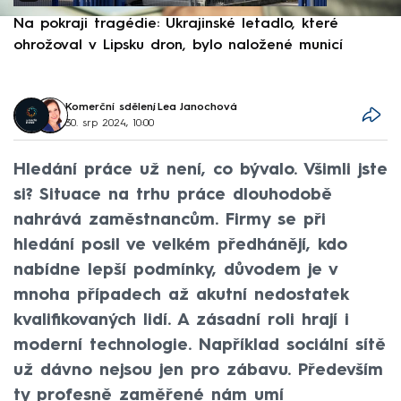
Na pokraji tragédie: Ukrajinské letadlo, které
P
ohrožoval v Lipsku dron, bylo naložené municí
e
Komerční sdělení
,
Lea Janochová
30. srp 2024, 10:00
Hledání práce už není, co bývalo. Všimli jste
si? Situace na trhu práce dlouhodobě
nahrává zaměstnancům. Firmy se při
hledání posil ve velkém předhánějí, kdo
nabídne lepší podmínky, důvodem je v
mnoha případech až akutní nedostatek
kvalifikovaných lidí. A zásadní roli hrají i
moderní technologie. Například sociální sítě
už dávno nejsou jen pro zábavu. Především
ty profesně zaměřené nám umí