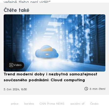
veřejně třeba není vidět.“
Čtěte také
Video
Trend moderní doby i nezbytná samozřejmost
současného podnikání: Cloud computing
6 min čtení
5. čvn 2024, 16:30
práce
kariéra
CNN Prima NEWS
sociální síť
Česko