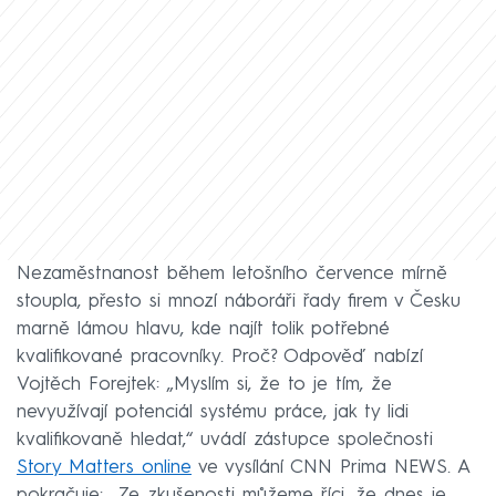
Nezaměstnanost během letošního července mírně
stoupla, přesto si mnozí náboráři řady firem v Česku
marně lámou hlavu, kde najít tolik potřebné
kvalifikované pracovníky. Proč? Odpověď nabízí
Vojtěch Forejtek: „Myslím si, že to je tím, že
nevyužívají potenciál systému práce, jak ty lidi
kvalifikovaně hledat,“ uvádí zástupce společnosti
Story Matters online
ve vysílání CNN Prima NEWS. A
pokračuje: „Ze zkušenosti můžeme říci, že dnes je