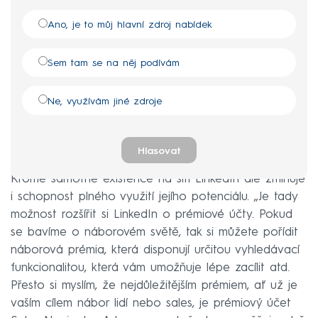
Ano, je to můj hlavní zdroj nabídek
Sem tam se na něj podívám
Ne, využívám jiné zdroje
Hlasovat
Kromě samotné existence na síti LinkedIn ale zmiňuje
i schopnost plného využití jejího potenciálu. „Je tady
možnost rozšířit si LinkedIn o prémiové účty. Pokud
se bavíme o náborovém světě, tak si můžete pořídit
náborová prémia, která disponují určitou vyhledávací
funkcionalitou, která vám umožňuje lépe zacílit atd.
Přesto si myslím, že nejdůležitějším prémiem, ať už je
vaším cílem nábor lidí nebo sales, je prémiový účet