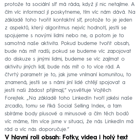
protože ta sociální síť má ráda, když jí nic netajíme. A
čím víc informací jí poskytneme, tím víc nám dává. Na
základě toho tvořit kontaktní síť, protože to je jeden
z aspektů, který algoritmus nejvíc hodnotí, jestli se
spojujeme s novými lidmi nebo ne, a potom je to
samotná naše aktivita. Pokud budeme tvořit obsah,
bude nás mít radši, pokud se budeme víc zapojovat
do diskuze s jinými lidmi, budeme se víc zajímat o
aktivitu jiných lidí, bude nás mít o to více rád. A
čtvrtý parametr je to, jak jsme vnímaní komunitou, to
znamená, jestli se s námi jiní lidé chtějí spojovat a
jestli naši žádost přijímají,“ vysvětluje Vojtěch
Forejtek. „Na základě toho LinkedIn tvoří jakési naše
zrcadlo, tomu se říká Social Selling Index, a tam
sbíráme body plusové a minusové a čím těch bodů
víc máme, tím více jsme v situaci, že nás LinkedIn má
rád a víc nás doporučuje.“
V hlavní roli obsah: Fotky, videa i holý text