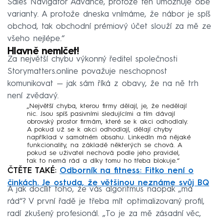
Sales Navigator Advance, protože ten umožňuje obě
varianty. A protože dneska vnímáme, že nábor je spíš
obchod, tak obchodní prémiový účet slouží za mě ze
všeho nejlépe.“
Hlavně nemlčet!
Za největší chybu výkonný ředitel společnosti
Storymatters.online považuje neschopnost
komunikovat — jak sám říká z obavy, že na ně trh
není zvědavý.
„Největší chyba, kterou firmy dělají, je, že nedělají
nic. Jsou spíš pasivními sledujícími a tím dávají
obrovský prostor firmám, které se k akci odhodlaly.
A pokud už se k akci odhodlají, dělají chyby
například v samotném obsahu. LinkedIn má nějaké
funkcionality, na základě některých se chová. A
pokud se uživatel nechová podle jeho pravidel,
tak to nemá rád a díky tomu ho třeba blokuje.“
ČTĚTE TAKÉ:
Odborník na fitness: Fitko není o
činkách. Je ostuda, že většinou neznáme svůj BQ
A jak docílit toho, že vás algoritmus naopak „má
rád“? V první řadě je třeba mít optimalizovaný profil,
radí zkušený profesionál. „To je za mě zásadní věc,