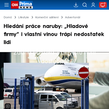
Domů
Lifestyle
Komerční sdělení
Advertoriál
Hledání práce naruby: „Hladové
firmy“ i vlastní vinou trápí nedostatek
lidí
Žádná položka z playlistu není
Výběr redakce
dostupná.