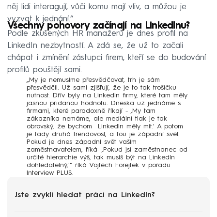
něj lidi interagují, vůči komu mají vliv, a můžou je
vyzvat k jednání.“
Všechny pohovory začínají na LinkedInu?
Podle zkušených HR manažerů je dnes profil na
LinkedIn nezbytností. A zdá se, že už to začali
chápat i zmínění zástupci firem, kteří se do budování
profilů pouštějí sami.
„My je nemusíme přesvědčovat, trh je sám
přesvědčil. Už sami zjišťují, že je to tak trošičku
nutnost. Dřív byly na LinkedIn firmy, které tam měly
jasnou přidanou hodnotu. Dneska už jednáme s
firmami, které paradoxně říkají - ‚My tam
zákazníka nemáme, ale mediální tlak je tak
obrovský, že bychom LinkedIn měly mít.' A potom
je tady druhá trendovost, a tou je západní svět.
Pokud je dnes západní svět vaším
zaměstnavatelem, říká: ‚Pokud jsi zaměstnanec od
určité hierarchie výš, tak musíš být na LinkedIn
dohledatelný,'“ říká Vojtěch Forejtek v pořadu
Interview PLUS
.
Jste zvyklí hledat práci na LinkedIn?