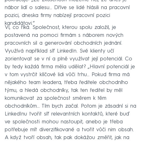
nábor lidí o salesu... Dříve se lidé hlásili na pracovní
pozici, dneska firmy nabízejí pracovní pozici
kandidátovi.“
Ví, co říká. Společnost, kterou spolu založil, je
postavená na pomoci firmám s náborem nových
pracovních sil a generování obchodních jednání.
Využívá například síť LinkedIn. Své klienty učí
zorientovat se v ní a plně využívat její potenciál. Co
by tedy každá firma měla udělat? „Hlavní potenciál je
v tom vystrčit klíčové lidi vůči trhu... Pokud firma má
nějakého team leadera, třeba ředitele obchodního
týmu, a hledá obchodníky, tak ten ředitel by měl
komunikovat za společnost směrem k těm
obchodníkům... Tím bych začal. Potom je zásadní si na
LinkedInu tvořit síť relevantních kontaktů, které buď
ve společnosti mohou nastoupit, anebo je třeba
potřebuje mít diverzifikované a tvořit vůči nim obsah.
A když tvoří obsah, tak pak dokážou změřit, jak na