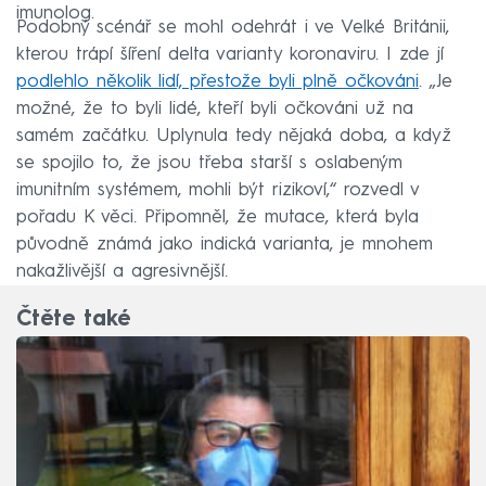
imunolog.
Podobný scénář se mohl odehrát i ve Velké Británii,
kterou trápí šíření delta varianty koronaviru. I zde jí
podlehlo několik lidí, přestože byli plně očkováni
. „Je
možné, že to byli lidé, kteří byli očkováni už na
samém začátku. Uplynula tedy nějaká doba, a když
se spojilo to, že jsou třeba starší s oslabeným
imunitním systémem, mohli být rizikoví,“ rozvedl v
pořadu K věci. Připomněl, že mutace, která byla
původně známá jako indická varianta, je mnohem
nakažlivější a agresivnější.
Čtěte také