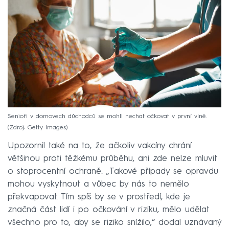
Senioři v domovech důchodců se mohli nechat očkovat v první vlně.
Zdroj: Getty Images
Upozornil také na to, že ačkoliv vakcíny chrání
většinou proti těžkému průběhu, ani zde nelze mluvit
o stoprocentní ochraně. „Takové případy se opravdu
mohou vyskytnout a vůbec by nás to nemělo
překvapovat. Tím spíš by se v prostředí, kde je
značná část lidí i po očkování v riziku, mělo udělat
všechno pro to, aby se riziko snížilo,“ dodal uznávaný