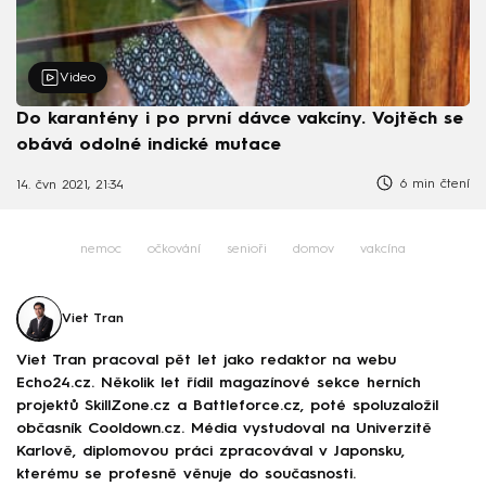
Video
Do karantény i po první dávce vakcíny. Vojtěch se
obává odolné indické mutace
6 min čtení
14. čvn 2021, 21:34
nemoc
očkování
senioři
domov
vakcína
Viet Tran
Viet Tran pracoval pět let jako redaktor na webu
Echo24.cz. Několik let řídil magazínové sekce herních
projektů SkillZone.cz a Battleforce.cz, poté spoluzaložil
občasník Cooldown.cz. Média vystudoval na Univerzitě
Karlově, diplomovou práci zpracovával v Japonsku,
kterému se profesně věnuje do současnosti.