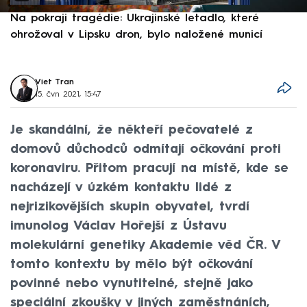
Na pokraji tragédie: Ukrajinské letadlo, které
P
ohrožoval v Lipsku dron, bylo naložené municí
e
Viet Tran
15. čvn 2021, 15:47
Je skandální, že někteří pečovatelé z
domovů důchodců odmítají očkování proti
koronaviru. Přitom pracují na místě, kde se
nacházejí v úzkém kontaktu lidé z
nejrizikovějších skupin obyvatel, tvrdí
imunolog Václav Hořejší z Ústavu
molekulární genetiky Akademie věd ČR. V
tomto kontextu by mělo být očkování
povinné nebo vynutitelné, stejně jako
speciální zkoušky v jiných zaměstnáních,