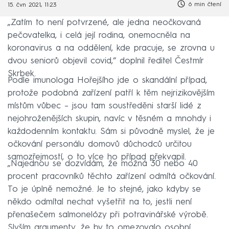
6 min čtení
15. čvn 2021, 11:23
„Zatím to není potvrzené, ale jedna neočkovaná
pečovatelka, i celá její rodina, onemocněla na
koronavirus a na oddělení, kde pracuje, se zrovna u
dvou seniorů objevil covid,“ doplnil ředitel Čestmír
Skrbek.
Podle imunologa Hořejšího jde o skandální případ,
protože podobná zařízení patří k těm nejrizikovějším
místům vůbec – jsou tam soustředěni starší lidé z
nejohroženějších skupin, navíc v těsném a mnohdy i
každodenním kontaktu. Sám si původně myslel, že je
očkování personálu domovů důchodců určitou
samozřejmostí, o to více ho případ překvapil.
„Najednou se dozvídám, že možná 30 nebo 40
procent pracovníků těchto zařízení odmítá očkování.
To je úplně nemožné. Je to stejné, jako kdyby se
někdo odmítal nechat vyšetřit na to, jestli není
přenašečem salmonelózy při potravinářské výrobě.
Slyším argumenty, že by to omezovalo osobní