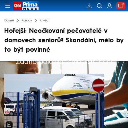
Domů
Pořady
K věci
Hořejší: Neočkovaní pečovatelé v
domovech seniorů? Skandální, mělo by
to být povinné
Žádná položka z playlistu není
Výběr redakce
dostupná.