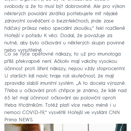
svobody a že to musí být dobrovolné. Ale pro výkon
některých povolání zkrátka potřebujete mít nějaké
zdravotní osvědčení o bezinfekčnosti, jinde zase
řidičský průkaz nebo speciální zkoušku,“ řekl rozčíleně
Hořejší v pořadu K věci. Dodal, že považuje za
nutné, aby bylo očkování u některých skupin povinné
nebo vynutitelné.
Co se týče opětovné nákazy, to už pro imunologa
příliš překvapivé není. Ačkoliv mají vakcíny vysokou
účinnost proti šíření nákazy, nejsou vždy stoprocentní.
U starších lidí navíc hraje roli skutečnost, že mají
zpravidla slabší imunitní systém. „A to docela výrazně.
Třeba u očkování proti chřipce je známo, že lidé nad
65 let mají účinnost očkování asi poloviční oproti
třeba třicátníkům. Totéž platí více nebo méně i u
nemoci COVID-19,“ vysvětlil Hořejší ve vysílání CNN
Prima NEWS.