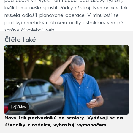
počítačový vir Ryuk. Ten napadl počítačový systém,
kvůli tomu nešlo spustit žádný přístroj. Nemocnice tak
musela odložit plánované operace. V minulosti se
pod kybernetickým útokem ocitly i struktury veřejné
správy či volební web.
Čtěte také
Video
Nový trik podvodníků na seniory: Vydávají se za
úředníky z radnice, vyhrožují vymahačem