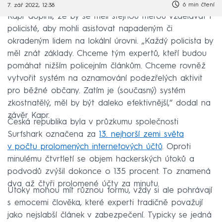
6 min čtení
7. zář 2022, 12:38
Kapr doplnil, že by se měli stejnou měrou vzdělávat i
policisté, aby mohli asistovat napadeným či
okradeným lidem na lokální úrovni. „Každý policista by
měl znát základy. Chceme tým expertů, kteří budou
pomáhat nižším policejním článkům. Chceme rovněž
vytvořit systém na oznamování podezřelých aktivit
pro běžné občany. Zatím je (současný) systém
zkostnatělý, měl by být daleko efektivnější,“ dodal na
závěr Kapr.
Česká republika byla v průzkumu společnosti
Surfshark označena za
13. nejhorší zemi světa
v počtu prolomených internetových účtů
. Oproti
minulému čtvrtletí se objem hackerských útoků a
podvodů zvýšil dokonce o 135 procent. To znamená
dva až čtyři prolomené účty za minutu.
Útoky mohou mít různou formu, vždy si ale pohrávají
s emocemi člověka, které experti tradičně považují
jako nejslabší článek v zabezpečení. Typicky se jedná