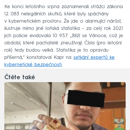
Ke konci letošního srpna zaznamenali strážci zákona
12 083 nelegálních skutků, které byly spáchány
v kybernetickém prostoru. Že jde o alarmující nárůst,
ilustruje mimo jiné loňská statistika – za celý rok 2021
jich policie evidovala 10 957. „Blíží se Vánoce, což je
období, které pachatelé zneužívají. Čísla (pro letošní
rok) tedy budou velká. Statistika je to opravdu
příšerná,“ konstatoval Kapr na
setkání expertů ke
kybernetické bezpečnosti
.
Čtěte také