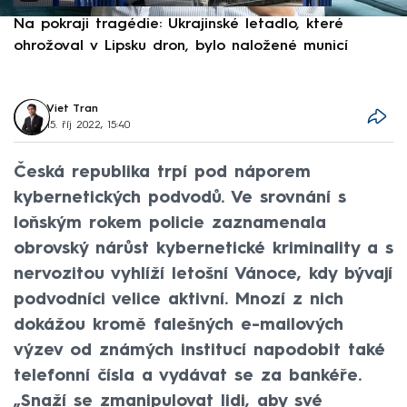
Na pokraji tragédie: Ukrajinské letadlo, které
P
ohrožoval v Lipsku dron, bylo naložené municí
e
Viet Tran
15. říj 2022, 15:40
Česká republika trpí pod náporem
kybernetických podvodů. Ve srovnání s
loňským rokem policie zaznamenala
obrovský nárůst kybernetické kriminality a s
nervozitou vyhlíží letošní Vánoce, kdy bývají
podvodníci velice aktivní. Mnozí z nich
dokážou kromě falešných e-mailových
výzev od známých institucí napodobit také
telefonní čísla a vydávat se za bankéře.
„Snaží se zmanipulovat lidi, aby své