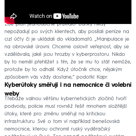
Zde platí jednoduché pravidlo: banky nikdy
nepožadují po svých klientech, aby posílali peníze na
cizí účty či je ukládali do vkladomatů. „Manipulace je
na obrovské úrovni. Chceme oslovit veřejnost, aby se
vzdělávala, jaké jsou hrozby v kyberprostoru. Nikdo
by to neměl přehlížet s tím, že se mu to stát nemůže,
protože by to odhalil. Když útočník chce, nějakým
způsobem vás vždy dostane,“ podotkl Kapr.
Kyberútoky směřují i na nemocnice či volební
weby
Třebaže valnou většinu kybernetických zločinů tvoří
podvody, policie musí rovněž řešit mnohem složitější
útoky, které pro změnu směřují na kritickou
infrastrukturu. Své o tom ví například benešovská
nemocnice, kterou ochromil ruský vyděračský