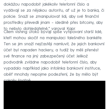
dokážou napodobit jakékoliv telefonní číslo a
vydávají se za nějakou autoritu, ať už je to banka, či
policie. Snaží se zmanipulovat lidi, aby své finanční
prostředky převedli jinam – ideálně přes bitcoiny, aby
to nebylo dohledatelné,“ varoval Kapr.
Cílem vishing útoků bývají spíše vytipovaní starší lidé,
kteří mohou skočit na manipulaci falešného bankéře.
Ten se jim snaží nejčastěji namluvit, že jejich bankovní
účet byl napaden hackery, a tudíž by měli přenést
své finance na jiný zabezpečený účet. Jelikož
podvodník zvládne napodobit telefonní číslo, aby
vypadalo například jako infolinka bankovní instituce,
oběť mnohdy nepojme podezření, že by mělo být
cokoliv špatně.