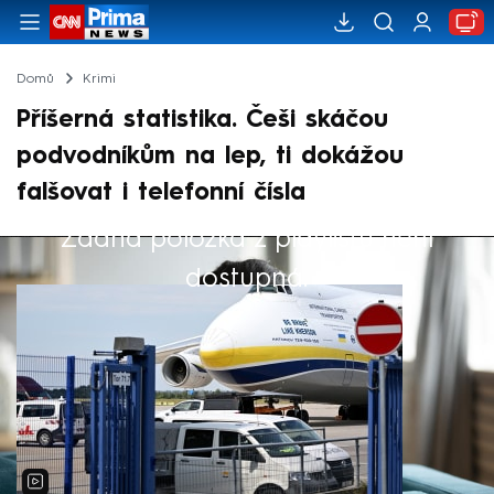
Domů
Krimi
Příšerná statistika. Češi skáčou
podvodníkům na lep, ti dokážou
falšovat i telefonní čísla
Žádná položka z playlistu není
Výběr redakce
dostupná.