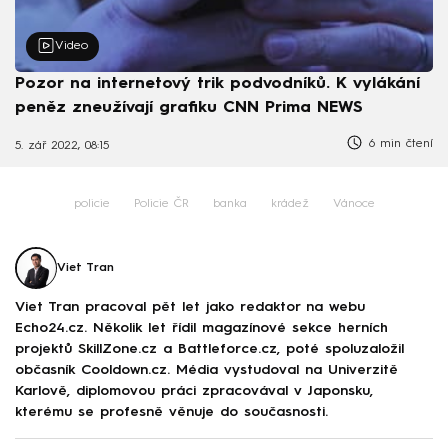
Video
Pozor na internetový trik podvodníků. K vylákání
peněz zneužívají grafiku CNN Prima NEWS
6 min čtení
5. zář 2022, 08:15
policie
Policie ČR
banka
krádež
Vánoce
Viet Tran
Viet Tran pracoval pět let jako redaktor na webu
Echo24.cz. Několik let řídil magazínové sekce herních
projektů SkillZone.cz a Battleforce.cz, poté spoluzaložil
občasník Cooldown.cz. Média vystudoval na Univerzitě
Karlově, diplomovou práci zpracovával v Japonsku,
kterému se profesně věnuje do současnosti.