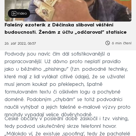
Video
Falešný ezoterik z Děčínska sliboval věštění
budoucnosti. Ženám z účtu „odčaroval“ statisíce
6 min čtení
26. zář 2022, 06:57
Podvody jsou navíc čím dál sofistikovanější a
propracovanější. Už dávno proto neplatí pravidlo
jako u běžného „phishingu“ (tzn. podvodné techniky,
které mají z lidí vylákat citlivé údaje), že se uživatel
musí jenom koukat po překlepech, špatně
formulovaném textu či ošklivém logu a pochybné
doméně. Podobným „chybám“ se totiž podvodníci
naučili vyhýbat a jejich falešné e-mailové výzvy proto
mnohdy vypadají velice důvěryhodně.
České občany v poslední době zaskočil i tzv. vishing,
tedy podvod uskutečněný skrze telefonní hovor.
„Málokdo ví, že existuje ‚spoofing‘, tedy že pachatelé