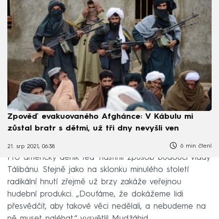
Zpověď evakuovaného Afghánce: V Kábulu mi
zůstal bratr s dětmi, už tři dny nevyšli ven
6 min čtení
21. srp 2021, 06:38
Pro americký deník teď nastínil způsob budoucí vlády
Tálibánu. Stejně jako na sklonku minulého století
radikální hnutí zřejmě už brzy zakáže veřejnou
hudební produkci. „Doufáme, že dokážeme lidi
přesvědčit, aby takové věci nedělali, a nebudeme na
ně muset naléhat,“ vysvětlil Mudžáhid.