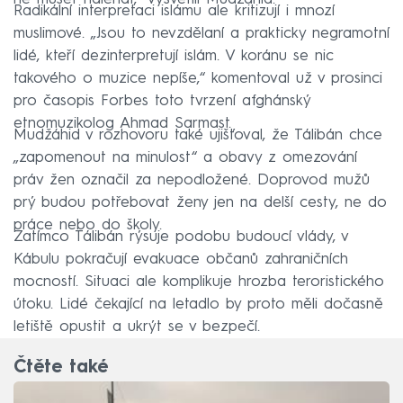
Radikální interpretaci islámu ale kritizují i mnozí
muslimové. „Jsou to nevzdělaní a prakticky negramotní
lidé, kteří dezinterpretují islám. V koránu se nic
takového o muzice nepíše,“ komentoval už v prosinci
pro časopis Forbes toto tvrzení afghánský
etnomuzikolog Ahmad Sarmast.
Mudžáhid v rozhovoru také ujišťoval, že Tálibán chce
„zapomenout na minulost“ a obavy z omezování
práv žen označil za nepodložené. Doprovod mužů
prý budou potřebovat ženy jen na delší cesty, ne do
práce nebo do školy.
Zatímco Tálibán rýsuje podobu budoucí vlády, v
Kábulu pokračují evakuace občanů zahraničních
mocností. Situaci ale komplikuje hrozba teroristického
útoku. Lidé čekající na letadlo by proto měli dočasně
letiště opustit a ukrýt se v bezpečí.
Čtěte také