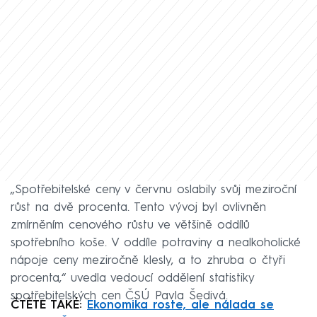
„Spotřebitelské ceny v červnu oslabily svůj meziroční
růst na dvě procenta. Tento vývoj byl ovlivněn
zmírněním cenového růstu ve většině oddílů
spotřebního koše. V oddíle potraviny a nealkoholické
nápoje ceny meziročně klesly, a to zhruba o čtyři
procenta,“ uvedla vedoucí oddělení statistiky
spotřebitelských cen ČSÚ Pavla Šedivá.
ČTĚTE TAKÉ:
Ekonomika roste, ale nálada se