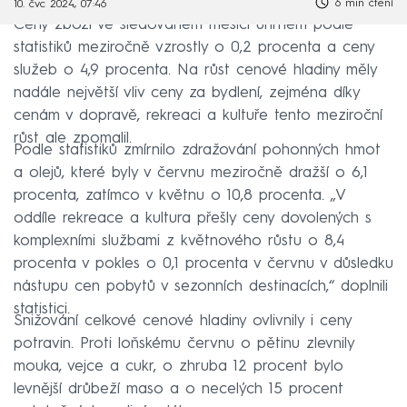
6 min čtení
10. čvc 2024, 07:46
Ceny zboží ve sledovaném měsíci úhrnem podle
statistiků meziročně vzrostly o 0,2 procenta a ceny
služeb o 4,9 procenta. Na růst cenové hladiny měly
nadále největší vliv ceny za bydlení, zejména díky
cenám v dopravě, rekreaci a kultuře tento meziroční
růst ale zpomalil.
Podle statistiků zmírnilo zdražování pohonných hmot
a olejů, které byly v červnu meziročně dražší o 6,1
procenta, zatímco v květnu o 10,8 procenta. „V
oddíle rekreace a kultura přešly ceny dovolených s
komplexními službami z květnového růstu o 8,4
procenta v pokles o 0,1 procenta v červnu v důsledku
nástupu cen pobytů v sezonních destinacích,“ doplnili
statistici.
Snižování celkové cenové hladiny ovlivnily i ceny
potravin. Proti loňskému červnu o pětinu zlevnily
mouka, vejce a cukr, o zhruba 12 procent bylo
levnější drůbeží maso a o necelých 15 procent