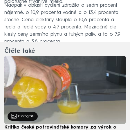
polotučné trvanlivé mléko.
Naopak v oblasti bydlení zdražilo o sedm procent
nájemné, o 10,9 procenta vodné a o 13,4 procenta
stočné. Cena elektřiny stoupla o 10,6 procenta a
tepla a teplé vody o 4,7 procenta. Meziročně ale
klesly ceny zemního plynu a tuhých paliv, a to o 7,9
procenta a 3,8 procenta.
Čtěte také
10
fotografií
Kritika české potravinářské komory za výrok o