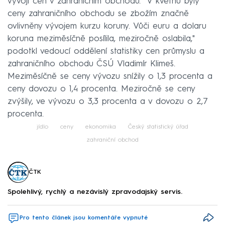
vývoji cen v zahraničním obchodu. "V květnu byly
ceny zahraničního obchodu se zbožím značně
ovlivněny vývojem kurzu koruny. Vůči euru a dolaru
koruna meziměsíčně posílila, meziročně oslabila,"
podotkl vedoucí oddělení statistiky cen průmyslu a
zahraničního obchodu ČSÚ Vladimír Klimeš.
Meziměsíčně se ceny vývozu snížily o 1,3 procenta a
ceny dovozu o 1,4 procenta. Meziročně se ceny
zvýšily, ve vývozu o 3,3 procenta a v dovozu o 2,7
procenta.
jídlo
ceny
ekonomika
Český statistický úřad
zahraniční obchod
ČTK
Spolehlivý, rychlý a nezávislý zpravodajský servis.
Pro tento článek jsou komentáře vypnuté