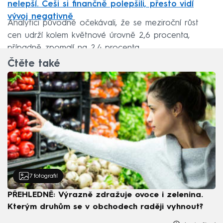
nelepší. Češi si finančně polepšili, přesto vidí
vývoj negativně
Analytici původně očekávali, že se meziroční růst
cen udrží kolem květnové úrovně 2,6 procenta,
případně zpomalí na 2,4 procenta.
Čtěte také
7
fotografií
PŘEHLEDNĚ: Výrazně zdražuje ovoce i zelenina.
Kterým druhům se v obchodech raději vyhnout?