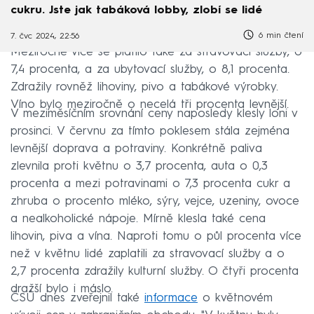
cukru. Jste jak tabáková lobby, zlobí se lidé
6 min čtení
7. čvc 2024, 22:56
Meziročně více se platilo také za stravovací služby, o
7,4 procenta, a za ubytovací služby, o 8,1 procenta.
Zdražily rovněž lihoviny, pivo a tabákové výrobky.
Víno bylo meziročně o necelá tři procenta levnější.
V meziměsíčním srovnání ceny naposledy klesly loni v
prosinci. V červnu za tímto poklesem stála zejména
levnější doprava a potraviny. Konkrétně paliva
zlevnila proti květnu o 3,7 procenta, auta o 0,3
procenta a mezi potravinami o 7,3 procenta cukr a
zhruba o procento mléko, sýry, vejce, uzeniny, ovoce
a nealkoholické nápoje. Mírně klesla také cena
lihovin, piva a vína. Naproti tomu o půl procenta více
než v květnu lidé zaplatili za stravovací služby a o
2,7 procenta zdražily kulturní služby. O čtyři procenta
dražší bylo i máslo.
ČSÚ dnes zveřejnil také
informace
o květnovém