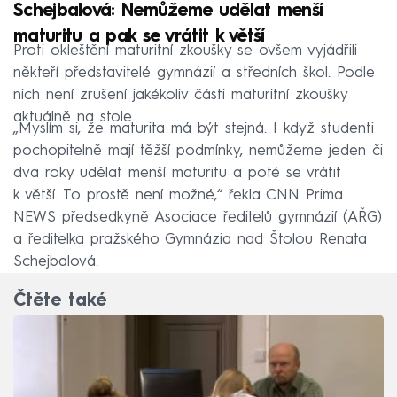
Schejbalová: Nemůžeme udělat menší
maturitu a pak se vrátit k větší
Proti okleštění maturitní zkoušky se ovšem vyjádřili
někteří představitelé gymnázií a středních škol. Podle
nich není zrušení jakékoliv části maturitní zkoušky
aktuálně na stole.
„Myslím si, že maturita má být stejná. I když studenti
pochopitelně mají těžší podmínky, nemůžeme jeden či
dva roky udělat menší maturitu a poté se vrátit
k větší. To prostě není možné,“ řekla CNN Prima
NEWS předsedkyně Asociace ředitelů gymnázií (AŘG)
a ředitelka pražského Gymnázia nad Štolou Renata
Schejbalová.
Čtěte také