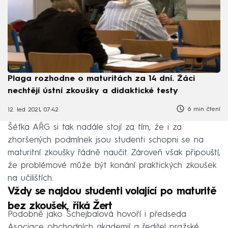
Plaga rozhodne o maturitách za 14 dní. Žáci
nechtějí ústní zkoušky a didaktické testy
6 min čtení
12. led 2021, 07:42
Šéfka AŘG si tak nadále stojí za tím, že i za
zhoršených podmínek jsou studenti schopni se na
maturitní zkoušky řádně naučit. Zároveň však připouští,
že problémové může být konání praktických zkoušek
na učilištích.
Vždy se najdou studenti volající po maturitě
bez zkoušek, říká Žert
Podobně jako Schejbalová hovoří i předseda
Asociace obchodních akademií a ředitel pražské