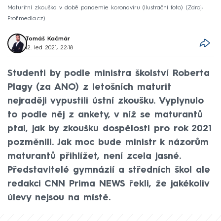
Maturitní zkouška v době pandemie koronaviru (Ilustrační foto)
Zdroj:
Profimedia.cz
Tomáš Kačmár
12. led 2021, 22:18
Studenti by podle ministra školství Roberta
Plagy (za ANO) z letošních maturit
nejraději vypustili ústní zkoušku. Vyplynulo
to podle něj z ankety, v níž se maturantů
ptal, jak by zkoušku dospělosti pro rok 2021
pozměnili. Jak moc bude ministr k názorům
maturantů přihlížet, není zcela jasné.
Představitelé gymnázií a středních škol ale
redakci CNN Prima NEWS řekli, že jakékoliv
úlevy nejsou na místě.