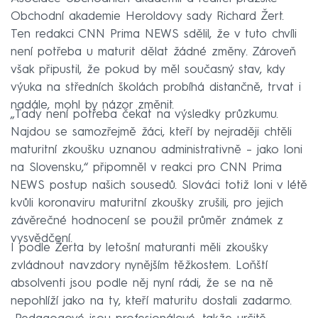
Obchodní akademie Heroldovy sady Richard Žert.
Ten redakci CNN Prima NEWS sdělil, že v tuto chvíli
není potřeba u maturit dělat žádné změny. Zároveň
však připustil, že pokud by měl současný stav, kdy
výuka na středních školách probíhá distančně, trvat i
nadále, mohl by názor změnit.
„Tady není potřeba čekat na výsledky průzkumu.
Najdou se samozřejmě žáci, kteří by nejraději chtěli
maturitní zkoušku uznanou administrativně – jako loni
na Slovensku,“ připomněl v reakci pro CNN Prima
NEWS postup našich sousedů. Slováci totiž loni v létě
kvůli koronaviru maturitní zkoušky zrušili, pro jejich
závěrečné hodnocení se použil průměr známek z
vysvědčení.
I podle Žerta by letošní maturanti měli zkoušky
zvládnout navzdory nynějším těžkostem. Loňští
absolventi jsou podle něj nyní rádi, že se na ně
nepohlíží jako na ty, kteří maturitu dostali zadarmo.