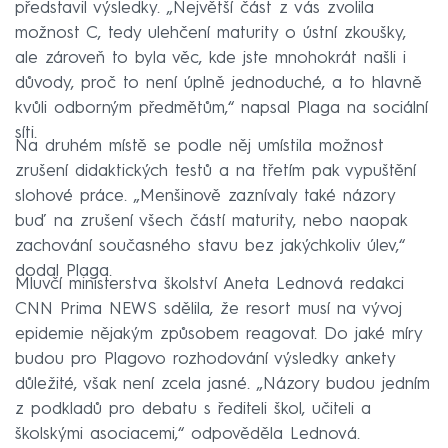
představil výsledky. „Největší část z vás zvolila
možnost C, tedy ulehčení maturity o ústní zkoušky,
ale zároveň to byla věc, kde jste mnohokrát našli i
důvody, proč to není úplně jednoduché, a to hlavně
kvůli odborným předmětům,“ napsal Plaga na sociální
síti.
Na druhém místě se podle něj umístila možnost
zrušení didaktických testů a na třetím pak vypuštění
slohové práce. „Menšinově zaznívaly také názory
buď na zrušení všech částí maturity, nebo naopak
zachování současného stavu bez jakýchkoliv úlev,“
dodal Plaga.
Mluvčí ministerstva školství Aneta Lednová redakci
CNN Prima NEWS sdělila, že resort musí na vývoj
epidemie nějakým způsobem reagovat. Do jaké míry
budou pro Plagovo rozhodování výsledky ankety
důležité, však není zcela jasné. „Názory budou jedním
z podkladů pro debatu s řediteli škol, učiteli a
školskými asociacemi,“ odpověděla Lednová.