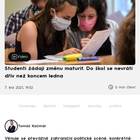
Video
Studenti žádají změnu maturit. Do škol se nevrátí
dřív než koncem ledna
6 min čtení
7. led 2021, 19:32
Slovensko
školství
Instagram
zkoušky
změna
Tomáš Kačmár
Věnuje se převážně zahraniční politické scéně, konkrétně