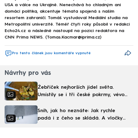
USA a válce na Ukrajině. Nenechává ho chladným ani
domácí politika, akcentuje témata spojená s naším
resortem zahraničí. Tomáš vystudoval Mediální studia na
Metropolitní univerzitě. Téměř čtyři roky působil v redakci
Echo24.cz a následně nastoupil na pozici redaktora na
CNN Prima NEWS. (Tomas.Kacmar@iprima.cz)
Pro tento článek jsou komentáře vypnuté
Návrhy pro vás
Žebříček nejhorších jídel světa.
Umístily se i tři české pokrmy, vévodí
skandinávská kuchyně
Sníh, jak ho neznáte: Jak rychle
padá i z čeho se skládá. A vločky
nejsou bílé