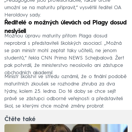
„Pedagogové jsou profesionálové, takže určitě
umožní se na maturitu připravit,“ vysvětlil ředitel OA
Heroldovy sady.
Ředitelé o možných úlevách od Plagy dosud
neslyšeli
Možnou úpravu maturity přitom Plaga dosud
neprobral s představiteli školských asociací. „Možná
se pan ministr mohl zeptat taky učitelů, ne jenom
studentů,“ řekla CNN Prima NEWS Schejbalová. Žert
pak potvrdil, že ministerstvo neoslovilo ani zástupce
obchodních akademií.
Ministr školství ve středu oznámil, že o finální podobě
maturitních zkoušek se rozhodne zhruba za dva
týdny, kolem 25. ledna. Do té doby se chce sejít
právě se zástupci odborné veřejnosti a představiteli
škol, se kterými chce možné změny probrat.
Čtěte také