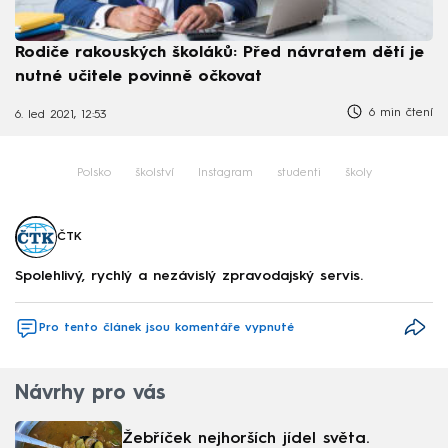
Rodiče rakouských školáků: Před návratem dětí je
nutné učitele povinně očkovat
6 min čtení
6. led 2021, 12:53
Polsko
školství
Instagram
studenti
školy
ČTK
Spolehlivý, rychlý a nezávislý zpravodajský servis.
Pro tento článek jsou komentáře vypnuté
Návrhy pro vás
Žebříček nejhorších jídel světa.