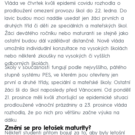
Vláda ve čtvrtek kvůli epidemii covidu rozhodla o
prodloužení omezení provozu škol do 22. ledna. Do
lavic budou moci nadále usedat jen žáci prvních a
druhých tříd či děti ze speciálních a mateřských škol.
Žáci devátého ročníku nebo maturanti se stejně jako
ostatní budou dál vzdělávat distančně. Nově vláda
umožnila individuální konzultace na vysokých školách
nebo některé zkoušky na vysokých či vyšších
odborných školách.
Školy v současnosti fungují podle nejvyššího, pátého
stupně systému PES, ve kterém jsou otevřeny jen
první a druhé třídy, speciální a mateřské školy. Ostatní
žáci šli do škol naposledy před Vánocemi. Od pondělí
21. prosince měli kvůli zhoršující se epidemické situaci
prodloužené vánoční prázdniny a 23. prosince vláda
rozhodla, že po nich pro většinu začne výuka na
dálku.
Změní se pro letošek maturity?
Někteří studenti přitom bojují za to, aby byly letošní