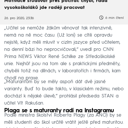
Motivace studovat přes počítač chybí, řada
vysokoškoláků jde raději pracovat
6 min čtení
26. pro 2020, 23:36
„Učitel se nemůže žákům věnovat tak intenzivně,
nemá na ně moc času. (Už loni) se cítili opravdu
nejistě, když měli mluvit v cizím jazyce před učitelem,
na denní bázi ho neprocvičovali,“ uvedl pro CNN
Prima NEWS Viktor René Schilke ze Středoškolské
unie. Nejhůř jsou na tom ale s praktickými předměty,
chyběli totiž na dílnách, v laboratořích i firmách, kam
chodí na praxe.
„Maturantům by se měly aspoň dát dvě jasné
varianty. Buď to bude takto, v klasickém režimu, nebo
dochází k nějaké úlevě,“ prohlásil předseda STAN a
učitel Vít Rakušan.
Plaga se s maturanty radí na Instagramu
Podle ministra školství Roberta Plagy (za ANO) by se
měli studenti do škol určitě vrátit ještě před maturitou.