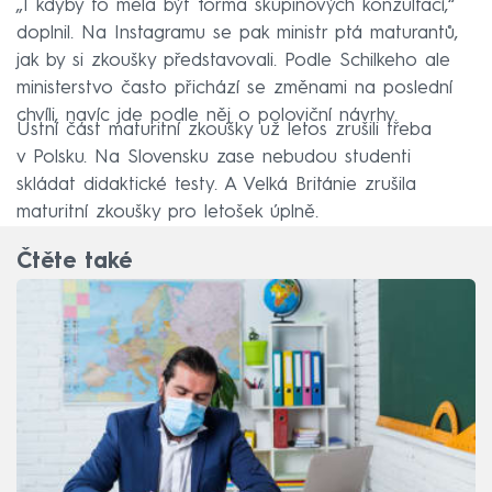
„I kdyby to měla být forma skupinových konzultací,“
doplnil. Na Instagramu se pak ministr ptá maturantů,
jak by si zkoušky představovali. Podle Schilkeho ale
ministerstvo často přichází se změnami na poslední
chvíli, navíc jde podle něj o poloviční návrhy.
Ústní část maturitní zkoušky už letos zrušili třeba
v Polsku. Na Slovensku zase nebudou studenti
skládat didaktické testy. A Velká Británie zrušila
maturitní zkoušky pro letošek úplně.
Čtěte také