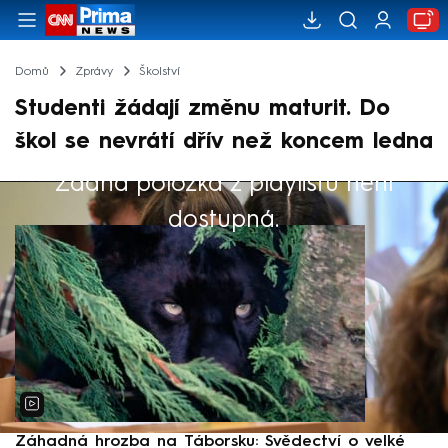
Domů
Zprávy
Školství
Studenti žádají změnu maturit. Do
škol se nevrátí dřív než koncem ledna
Žádná položka z playlistu není
Výběr redakce
dostupná.
Záhadná hrozba na Táborsku: Svědectví o velké
S