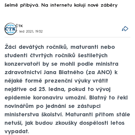
šelmě přibývá. Na internetu kolují nové záběry
d
ČTK
7. led 2021, 19:32
Žáci devátých ročníků, maturanti nebo
studenti čtvrtých ročníků šestiletých
konzervatoří by se mohli podle ministra
zdravotnictví Jana Blatného (za ANO) k
nějaké formě prezenční výuky vrátit
nejdříve od 25. ledna, pokud to vývoj
epidemie koronaviru umožní. Blatný to řekl
novinářům po jednání se zástupci
ministerstva školství. Maturanti přitom stále
netuší, jak budou zkoušky dospělosti letos
vypadat.