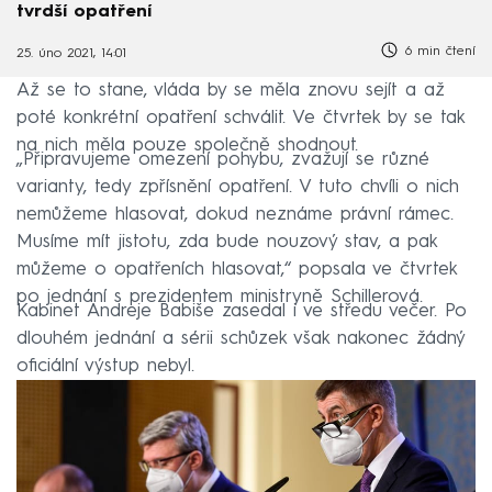
tvrdší opatření
6 min čtení
25. úno 2021, 14:01
Až se to stane, vláda by se měla znovu sejít a až
poté konkrétní opatření schválit. Ve čtvrtek by se tak
na nich měla pouze společně shodnout.
„Připravujeme omezení pohybu, zvažují se různé
varianty, tedy zpřísnění opatření. V tuto chvíli o nich
nemůžeme hlasovat, dokud neznáme právní rámec.
Musíme mít jistotu, zda bude nouzový stav, a pak
můžeme o opatřeních hlasovat,“ popsala ve čtvrtek
po jednání s prezidentem ministryně Schillerová.
Kabinet Andreje Babiše zasedal i ve středu večer. Po
dlouhém jednání a sérii schůzek však nakonec žádný
oficiální výstup nebyl.