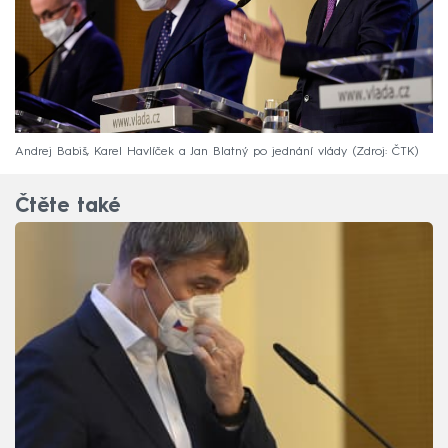
Andrej Babiš, Karel Havlíček a Jan Blatný po jednání vlády
Zdroj: ČTK
Čtěte také