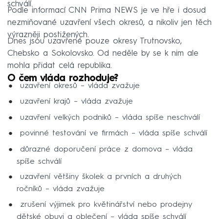
schválí.
Podle informací CNN Prima NEWS je ve hře i dosud
nezmiňované uzavření všech okresů, a nikoliv jen těch
výrazněji postižených.
Dnes jsou uzavřené pouze okresy Trutnovsko,
Chebsko a Sokolovsko. Od neděle by se k nim ale
mohla přidat celá republika.
O čem vláda rozhoduje?
uzavření okresů – vláda zvažuje
uzavření krajů – vláda zvažuje
uzavření velkých podniků – vláda spíše neschválí
povinné testování ve firmách – vláda spíše schválí
důrazné doporučení práce z domova – vláda
spíše schválí
uzavření většiny školek a prvních a druhých
ročníků – vláda zvažuje
zrušení výjimek pro květinářství nebo prodejny
dětské obuvi a oblečení – vláda spíše schválí