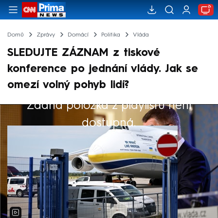
Domů
Zprávy
Domácí
Politika
Vláda
SLEDUJTE ZÁZNAM z tiskové
konference po jednání vlády. Jak se
omezí volný pohyb lidí?
Žádná položka z playlistu není
Výběr redakce
dostupná.