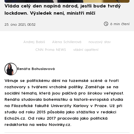
Vláda celý den napíná národ, jestli bude tvrdý
lockdown. Výsledek není, ministři mlčí
6 min čtení
25. úno 2021, 00:52
Andrej Babiš
Alena Schillerová
nouzový stav
CNN Prima NEWS
vládní opatření
Renáta Bohuslavová
Věnuje se politickému dění na tuzemské scéně a tvoří
rozhovory s tvářemi vrcholné politiky. Zaměřuje se na
sociální témata, která jsou palčivá pro širokou veřejnost.
Renáta studovala bohemistiku a historii-evropská studia
na Filozofické fakultě Univerzity Karlovy v Praze. Už při
studiu od roku 2015 působila jako stážistka v redakci
Echo24.cz. Od roku 2017 pracovala jako politická
redaktorka na webu Novinky.cz.