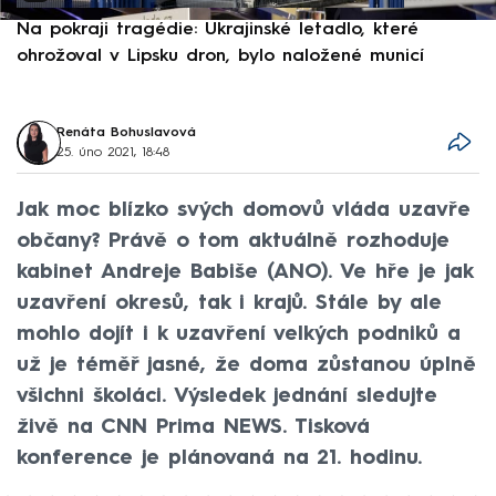
Na pokraji tragédie: Ukrajinské letadlo, které
P
ohrožoval v Lipsku dron, bylo naložené municí
e
Renáta Bohuslavová
25. úno 2021, 18:48
Jak moc blízko svých domovů vláda uzavře
občany? Právě o tom aktuálně rozhoduje
kabinet Andreje Babiše (ANO). Ve hře je jak
uzavření okresů, tak i krajů. Stále by ale
mohlo dojít i k uzavření velkých podniků a
už je téměř jasné, že doma zůstanou úplně
všichni školáci. Výsledek jednání sledujte
živě na CNN Prima NEWS. Tisková
konference je plánovaná na 21. hodinu.