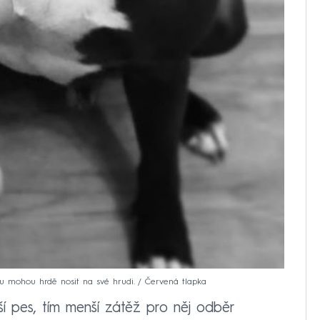
u mohou hrdě nosit na své hrudi. / Červená tlapka
í pes, tím menší zátěž pro něj odběr