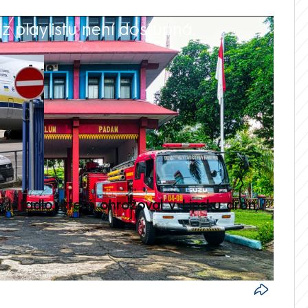
 playlistu není dostupná.
V
é letadlo, které ohrožoval v Lipsku dron,
Přilá
polit