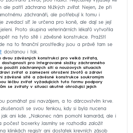
ro záchranu zvířat, jsou hasiči. Nejčastěji vyjíždějí ke
ale patří záchrana těžkých zvířat. Nejen, že při
samotnému záchranáři, ale potřebují k tomu i
 zvedací síť. Je určena pro koně, ale dají se její
eleni. Proto skupina veterinárních lékařů vytvořila
spět na tyto sítě i závěsné konstrukce. Pražští
všude na to finanční prostředky jsou a právě tam se
t
dostanou i tak.
a dvou závěsných konstrukcí pro velká zvířata,
h dostupnosti pro Integrované složky záchranného
 použití záchranných sítí a nouzových situacích
raví zvířat a zamezení ohrožení životů a zdraví
ení závěsné sítě a závěsné konstrukce soukromým
ou léčbu zvířat vyžadujících tuto formu podpory
m se zvířaty v situaci akutně ohrožující jejich
u pomáhat psi navzájem, a to dárcovstvím krve.
é zkušenosti se svou fenkou, kdy si byla nucena
 jak ani kde. „Nakonec nám pomohl kamarád, ale i
a počest boxerky Jasmíny se rozhodla založit
na klinikách registr ani dostatek krevních zásob