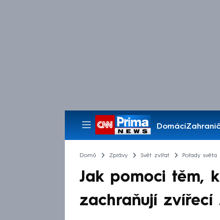
Domácí
Zahranič
Pořady
Domů
Zprávy
Svět zvířat
Pořady světa 
Jak pomoci těm, kt
zachraňují zvířecí