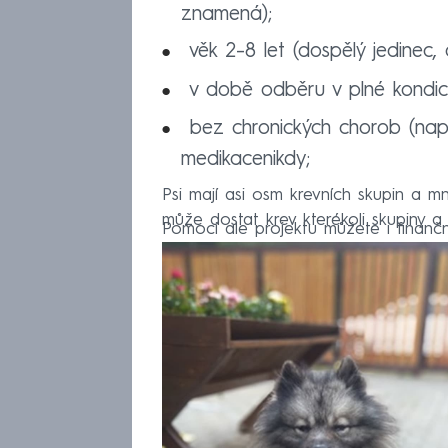
znamená);
věk 2–8 let (dospělý jedinec, o
v době odběru v plné kondici
bez chronických chorob (např.
medikacenikdy;
Psi mají asi osm krevních skupin a 
může dostat krev kterékoli skupiny a 
Pomoci ale projektu můžete i finan