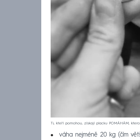
Ti, kteří pomohou, získají placku POMÁHÁM, ktero
váha nejméně 20 kg (čím větš