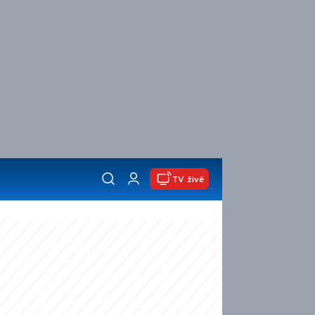
TV živě