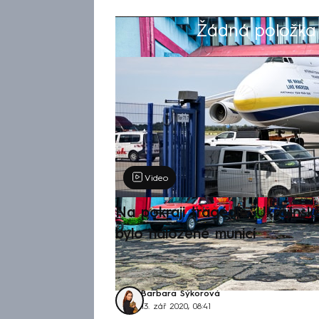
Žádná položka z
Výběr redakce
Video
Na pokraji tragédie: Ukrajinsk
bylo naložené municí
Barbara Sýkorová
13. zář 2020, 08:41