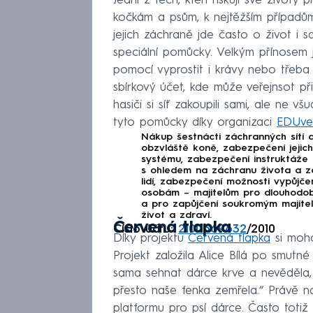
Jedni z těch, kteří riskují své životy p
kočkám a psům, k nejtěžším případům 
jejich záchraně jde často o život i 
speciální pomůcky. Velkým přínosem je
pomocí vyprostit i krávy nebo třeba j
sbírkový účet, kde může veřejnsot při
hasiči si síť zakoupili sami, ale ne 
tyto pomůcky díky organizaci
EDUve
Nákup šestnácti záchranných sítí 
obzvláště koně, zabezpečení jejic
systému, zabezpečení instruktáže o
s ohledem na záchranu života a zd
lidí, zabezpečení možnosti vypůjč
osobám – majitelům pro dlouhodob
a pro zapůjčení soukromým majitelů
život a zdraví.
Červená tlapka
Číslo účtu:
2100669632
/2010
Díky projektu
Červená tlapka
si moho
Projekt založila Alice Bílá po smutn
sama sehnat dárce krve a nevěděla,
přesto naše fenka zemřela.“ Právě n
platformu pro psí dárce. Často totiž 