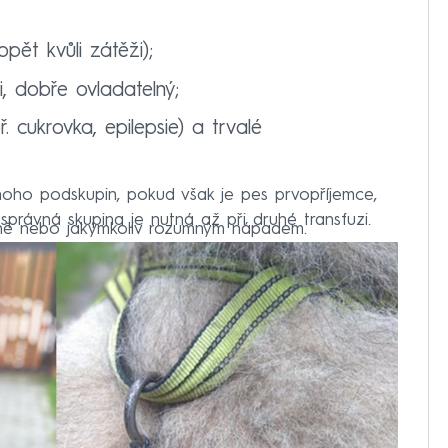
pět kvůli zátěži);
, dobře ovladatelný;
 cukrovka, epilepsie) a trvalé
mnoho podskupin, pokud však je pes prvopříjemce,
správná skupina je nutná až při druhé transfuzi.
čně nebo jakýmkoliv rozumným nápadem.