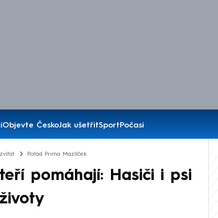
í
Objevte Česko
Jak ušetřit
Sport
Počasí
zvířat
Pořad Prima Mazlíček
eří pomáhají: Hasiči i psi
 životy