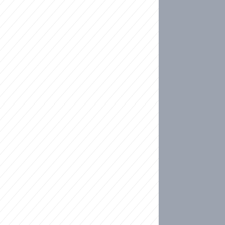
ideo
kat migranty do Česka? Sami by odešli, tvrdí exp
ické sebevraždě