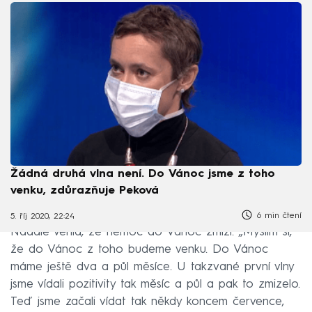
Žádná druhá vlna není. Do Vánoc jsme z toho
venku, zdůrazňuje Peková
6 min čtení
5. říj 2020, 22:24
Nadále věřila, že nemoc do Vánoc zmizí. „Myslím si,
že do Vánoc z toho budeme venku. Do Vánoc
máme ještě dva a půl měsíce. U takzvané první vlny
jsme vídali pozitivity tak měsíc a půl a pak to zmizelo.
Teď jsme začali vídat tak někdy koncem července,