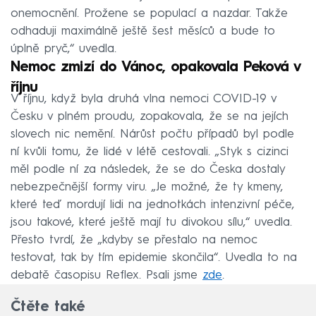
onemocnění. Prožene se populací a nazdar. Takže
odhaduji maximálně ještě šest měsíců a bude to
úplně pryč,“ uvedla.
Nemoc zmizí do Vánoc, opakovala Peková v
říjnu
V říjnu, když byla druhá vlna nemoci COVID-19 v
Česku v plném proudu, zopakovala, že se na jejích
slovech nic nemění. Nárůst počtu případů byl podle
ní kvůli tomu, že lidé v létě cestovali. „Styk s cizinci
měl podle ní za následek, že se do Česka dostaly
nebezpečnější formy viru. „Je možné, že ty kmeny,
které teď mordují lidi na jednotkách intenzivní péče,
jsou takové, které ještě mají tu divokou sílu,“ uvedla.
Přesto tvrdí, že „kdyby se přestalo na nemoc
testovat, tak by tím epidemie skončila“. Uvedla to na
debatě časopisu Reflex. Psali jsme
zde
.
Čtěte také