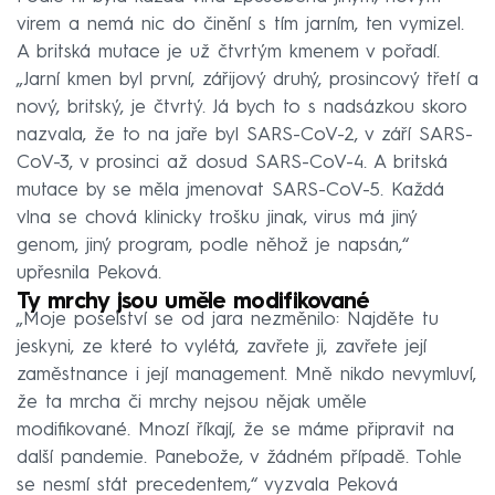
virem a nemá nic do činění s tím jarním, ten vymizel.
A britská mutace je už čtvrtým kmenem v pořadí.
„Jarní kmen byl první, zářijový druhý, prosincový třetí a
nový, britský, je čtvrtý. Já bych to s nadsázkou skoro
nazvala, že to na jaře byl SARS-CoV-2, v září SARS-
CoV-3, v prosinci až dosud SARS-CoV-4. A britská
mutace by se měla jmenovat SARS-CoV-5. Každá
vlna se chová klinicky trošku jinak, virus má jiný
genom, jiný program, podle něhož je napsán,“
upřesnila Peková.
Ty mrchy jsou uměle modifikované
„Moje poselství se od jara nezměnilo: Najděte tu
jeskyni, ze které to vylétá, zavřete ji, zavřete její
zaměstnance i její management. Mně nikdo nevymluví,
že ta mrcha či mrchy nejsou nějak uměle
modifikované. Mnozí říkají, že se máme připravit na
další pandemie. Panebože, v žádném případě. Tohle
se nesmí stát precedentem,“ vyzvala Peková