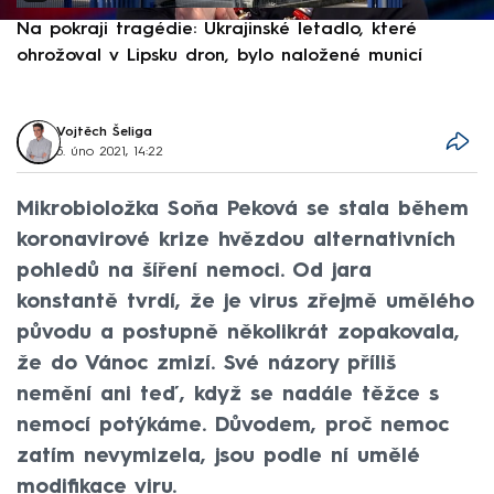
Na pokraji tragédie: Ukrajinské letadlo, které
P
ohrožoval v Lipsku dron, bylo naložené municí
e
Vojtěch Šeliga
5. úno 2021, 14:22
Mikrobioložka Soňa Peková se stala během
koronavirové krize hvězdou alternativních
pohledů na šíření nemoci. Od jara
konstantě tvrdí, že je virus zřejmě umělého
původu a postupně několikrát zopakovala,
že do Vánoc zmizí. Své názory příliš
nemění ani teď, když se nadále těžce s
nemocí potýkáme. Důvodem, proč nemoc
zatím nevymizela, jsou podle ní umělé
modifikace viru.