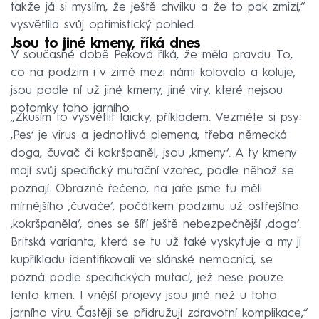
takže já si myslím, že ještě chvilku a že to pak zmizí,“
vysvětlila svůj optimistický pohled.
Jsou to jiné kmeny, říká dnes
V současné době Peková říká, že měla pravdu. To,
co na podzim i v zimě mezi námi kolovalo a koluje,
jsou podle ní už jiné kmeny, jiné viry, které nejsou
potomky toho jarního.
„Zkusím to vysvětlit laicky, příkladem. Vezměte si psy:
‚Pes‘ je virus a jednotlivá plemena, třeba německá
doga, čuvač či kokršpaněl, jsou ‚kmeny‘. A ty kmeny
mají svůj specifický mutační vzorec, podle něhož se
poznají. Obrazně řečeno, na jaře jsme tu měli
mírnějšího ‚čuvače‘, počátkem podzimu už ostřejšího
‚kokršpaněla‘, dnes se šíří ještě nebezpečnější ‚doga‘.
Britská varianta, která se tu už také vyskytuje a my ji
kupříkladu identifikovali ve slánské nemocnici, se
pozná podle specifických mutací, jež nese pouze
tento kmen. I vnější projevy jsou jiné než u toho
jarního viru. Častěji se přidružují zdravotní komplikace,“