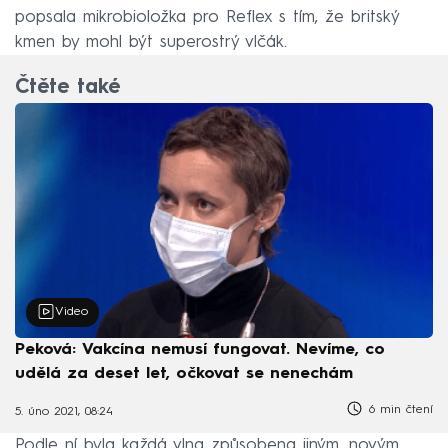
popsala mikrobioložka pro Reflex s tím, že britský
kmen by mohl být superostrý vlčák.
Čtěte také
Video
Peková: Vakcína nemusí fungovat. Nevíme, co
udělá za deset let, očkovat se nenechám
6 min čtení
5. úno 2021, 08:24
Podle ní byla každá vlna způsobena jiným, novým