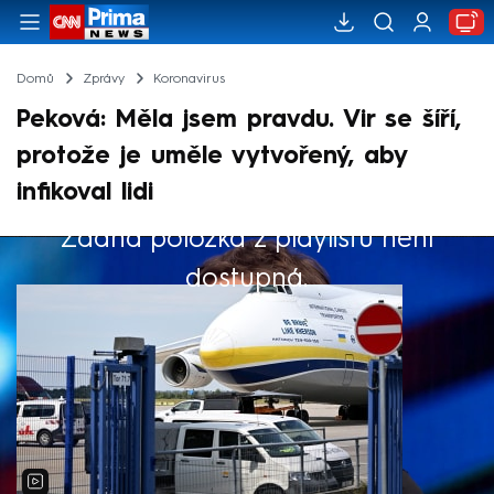
Domů
Zprávy
Koronavirus
Peková: Měla jsem pravdu. Vir se šíří,
protože je uměle vytvořený, aby
infikoval lidi
Žádná položka z playlistu není
Výběr redakce
dostupná.