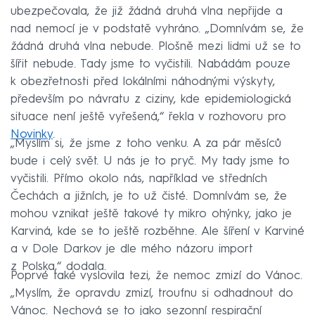
ubezpečovala, že již žádná druhá vlna nepřijde a
nad nemocí je v podstatě vyhráno. „Domnívám se, že
žádná druhá vlna nebude. Plošně mezi lidmi už se to
šířit nebude. Tady jsme to vyčistili. Nabádám pouze
k obezřetnosti před lokálními náhodnými výskyty,
především po návratu z ciziny, kde epidemiologická
situace není ještě vyřešená,“ řekla v rozhovoru pro
Novinky
.
„Myslím si, že jsme z toho venku. A za pár měsíců
bude i celý svět. U nás je to pryč. My tady jsme to
vyčistili. Přímo okolo nás, například ve středních
Čechách a jižních, je to už čisté. Domnívám se, že
mohou vznikat ještě takové ty mikro ohýnky, jako je
Karviná, kde se to ještě rozběhne. Ale šíření v Karviné
a v Dole Darkov je dle mého názoru import
z Polska,“ dodala.
Poprvé také vyslovila tezi, že nemoc zmizí do Vánoc.
„Myslím, že opravdu zmizí, troufnu si odhadnout do
Vánoc. Nechová se to jako sezonní respirační