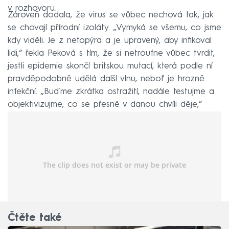
v rozhovoru.
Zároveň dodala, že virus se vůbec nechová tak, jak
se chovají přírodní izoláty. „Vymyká se všemu, co jsme
kdy viděli. Je z netopýra a je upravený, aby infikoval
lidi,“ řekla Peková s tím, že si netroufne vůbec tvrdit,
jestli epidemie skončí britskou mutací, která podle ní
pravděpodobně udělá další vlnu, neboť je hrozně
infekční. „Buďme zkrátka ostražití, nadále testujme a
objektivizujme, co se přesně v danou chvíli děje,“
zdůraznila mikrobioložka.
Čtěte také