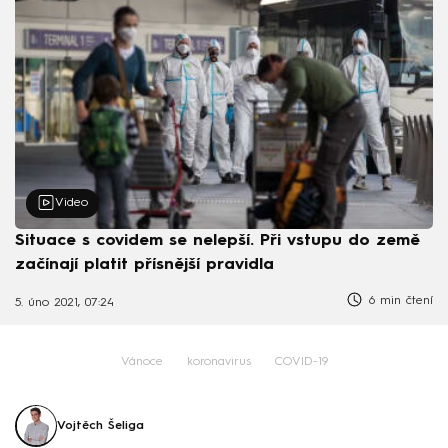
Video
Situace s covidem se nelepší. Při vstupu do země
začínají platit přísnější pravidla
6 min čtení
5. úno 2021, 07:24
Vánoce
koronavirus
COVID-19
Vojtěch Šeliga