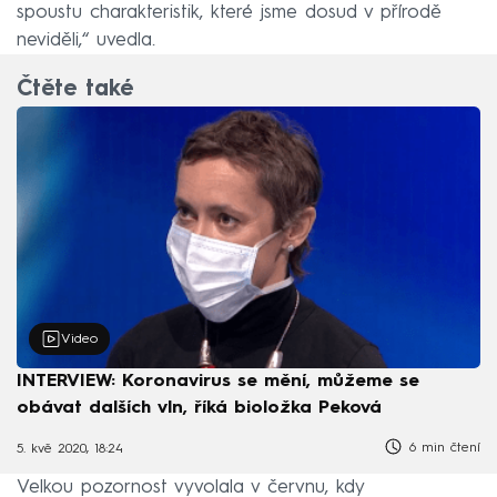
spoustu charakteristik, které jsme dosud v přírodě
neviděli,“ uvedla.
Čtěte také
Video
INTERVIEW: Koronavirus se mění, můžeme se
obávat dalších vln, říká bioložka Peková
6 min čtení
5. kvě 2020, 18:24
Velkou pozornost vyvolala v červnu, kdy