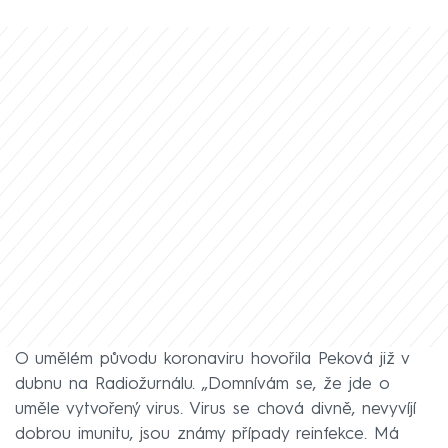
O umělém původu koronaviru hovořila Peková již v
dubnu na Radiožurnálu. „Domnívám se, že jde o
uměle vytvořený virus. Virus se chová divně, nevyvíjí
dobrou imunitu, jsou známy případy reinfekce. Má