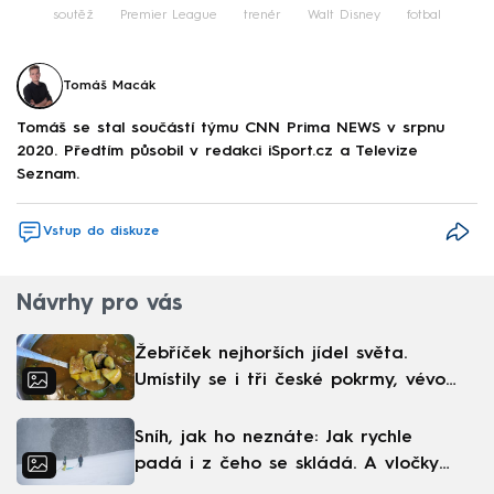
soutěž
Premier League
trenér
Walt Disney
fotbal
Tomáš Macák
Tomáš se stal součástí týmu CNN Prima NEWS v srpnu
2020. Předtím působil v redakci iSport.cz a Televize
Seznam.
Vstup do diskuze
Návrhy pro vás
Žebříček nejhorších jídel světa.
Umístily se i tři české pokrmy, vévodí
skandinávská kuchyně
Sníh, jak ho neznáte: Jak rychle
padá i z čeho se skládá. A vločky
nejsou bílé