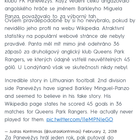
klubu FK Panevėžys. Když vedení celku angažovalo
angolského hráče se jménem Barkleyho Miguela
Panza, považovalo to za výborný tah.
Ovšem pravděpodobně by si ho nevybralo, pokud by
nevidělo jeho profil na webu Wikipedia. Atraktivní
statistiky na populární webové stránce ale nebyly
pravdivé. Panta měl mít mimo jiné odehráno 36
zápasů za druholigový anglický klub Queens Park
Rangers, ve kterých údajně vstřelil neuvěřitelných 45
gólů. U Londýňanů však ve skutečnosti nikdy nebyl.
Incredible story in Lithuanian football. 2nd division
side Panevėžys have signed Barkley Minguel-Panzo
and seemed to believe in his fake story. His
Wikipedia page states he scored 45 goals in 36
matches for Queens Park Rangers. He actually never
played for them.
pic.twitter.com/I1eMPNIeGO
— Justas Kontrimas (@JustasKontrimas)
February 2, 2018
Za Panevėžys hrál jeden rok, pak putoval do