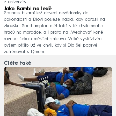
z univerzity.
Jako Bambi na ledě
Souness bizarní lež dovedl nevědomky do
dokonalosti a Diovi posléze nabídl, aby dorazil na
zkoušku. Southampton měl totiž v té chvíli mnoho
hráčů na marodce, a i proto na „Weahova“ koně
rovnou čekala měsíční smlouva. Velké vystřízlivění
ovšem přišlo už ve chvíli, kdy si Dia šel poprvé
zatrénovat s týmem.
Čtěte také