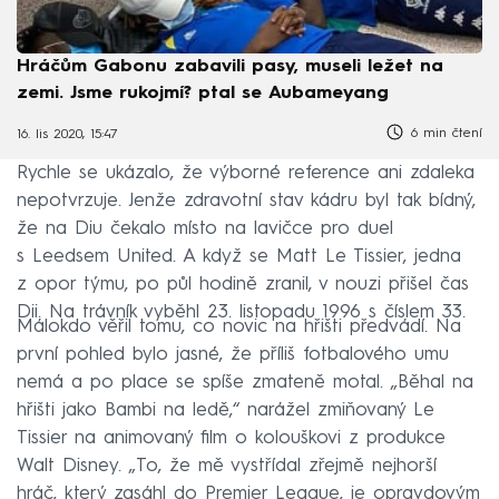
Hráčům Gabonu zabavili pasy, museli ležet na
zemi. Jsme rukojmí? ptal se Aubameyang
6 min čtení
16. lis 2020, 15:47
Rychle se ukázalo, že výborné reference ani zdaleka
nepotvrzuje. Jenže zdravotní stav kádru byl tak bídný,
že na Diu čekalo místo na lavičce pro duel
s Leedsem United. A když se Matt Le Tissier, jedna
z opor týmu, po půl hodině zranil, v nouzi přišel čas
Dii. Na trávník vyběhl 23. listopadu 1996 s číslem 33.
Málokdo věřil tomu, co novic na hřišti předvádí. Na
první pohled bylo jasné, že příliš fotbalového umu
nemá a po place se spíše zmateně motal. „Běhal na
hřišti jako Bambi na ledě,“ narážel zmiňovaný Le
Tissier na animovaný film o kolouškovi z produkce
Walt Disney. „To, že mě vystřídal zřejmě nejhorší
hráč, který zasáhl do Premier League, je opravdovým