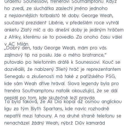
Graemu Sounessovi, trenérovi Southamptonu. Když
ho zvedl, ze sluchátka zaslechl jméno jednoho
z nejslavnějších fotbalistů té doby. George Weah,
současný prezident Libérie, v předešlém roce vyhrál
anketu Zlatý míč a do dnešní doby je jediným hráčem
z Afriky, kterému se to povedlo. Za onoho času válel
v AC Milán.
„Dobrý den, tady George Weah, mám pro vás
zajímavý tip na posilu. Jde o mého bratrance,“
putovalo po telefonním drátě k Sounessovi. Kouč se
dozvěděl, že nabízený 31letý hráč je reprezentantem
Senegalu a zkušenosti má také z pařížského PSG,
kde sám Weah dříve hrával. Slova legendy byla pro
trenéra Southamptonu natolik okouzlující, že se dál
nepídil po tom, kde skutečně leží pravda.
Ta byla taková, že Ali Dia kopal až osmou anglickou
ligu za tým Blyth Spartans, kde navíc rozhodně
nepatřil mezi tahouny. A na druhé straně telefonu se
nenacházel žádný Weah, nýbrž Diův kamarád