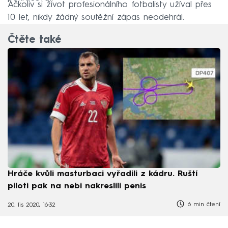
Ačkoliv si život profesionálního fotbalisty užíval přes
10 let, nikdy žádný soutěžní zápas neodehrál.
Čtěte také
Hráče kvůli masturbaci vyřadili z kádru. Ruští
piloti pak na nebi nakreslili penis
6 min čtení
20. lis 2020, 16:32