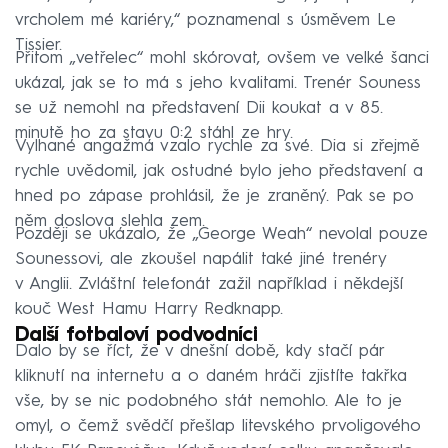
vrcholem mé kariéry,“ poznamenal s úsměvem Le
Tissier.
Přitom „vetřelec“ mohl skórovat, ovšem ve velké šanci
ukázal, jak se to má s jeho kvalitami. Trenér Souness
se už nemohl na představení Dii koukat a v 85.
minutě ho za stavu 0:2 stáhl ze hry.
Vylhané angažmá vzalo rychle za své. Dia si zřejmě
rychle uvědomil, jak ostudné bylo jeho představení a
hned po zápase prohlásil, že je zraněný. Pak se po
něm doslova slehla zem.
Později se ukázalo, že „George Weah“ nevolal pouze
Sounessovi, ale zkoušel napálit také jiné trenéry
v Anglii. Zvláštní telefonát zažil například i někdejší
kouč West Hamu Harry Redknapp.
Další fotbaloví podvodníci
Dalo by se říct, že v dnešní době, kdy stačí pár
kliknutí na internetu a o daném hráči zjistíte takřka
vše, by se nic podobného stát nemohlo. Ale to je
omyl, o čemž svědčí přešlap litevského prvoligového