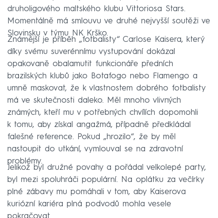
druholigového maltského klubu Vittoriosa Stars.
Momentálně má smlouvu ve druhé nejvyšší soutěži ve
Slovinsku v týmu NK Krško.
Známější je příběh „fotbalisty“ Carlose Kaisera, který
díky svému suverénnímu vystupování dokázal
opakovaně obalamutit funkcionáře předních
brazilských klubů jako Botafogo nebo Flamengo a
umně maskovat, že k vlastnostem dobrého fotbalisty
má ve skutečnosti daleko. Měl mnoho vlivných
známých, kteří mu v potřebných chvílích dopomohli
k tomu, aby získal angažmá, případně předkládal
falešné reference. Pokud „hrozilo“, že by měl
nastoupit do utkání, vymlouval se na zdravotní
problémy.
Jelikož byl družné povahy a pořádal velkolepé party,
byl mezi spoluhráči populární. Na oplátku za večírky
plné zábavy mu pomáhali v tom, aby Kaiserova
kuriózní kariéra plná podvodů mohla vesele
pokračovat.