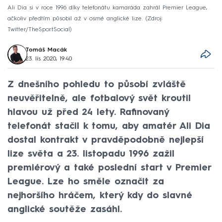
Ali Dia si v roce 1996 díky telefonátu kamaráda zahrál Premier League,
ačkoliv předtím působil až v osmé anglické lize.
Zdroj:
Twitter/TheSportSocial
Tomáš Macák
23. lis 2020, 19:40
Z dnešního pohledu to působí zvláště
neuvěřitelně, ale fotbalový svět kroutil
hlavou už před 24 lety. Rafinovaný
telefonát stačil k tomu, aby amatér Ali Dia
dostal kontrakt v pravděpodobně nejlepší
lize světa a 23. listopadu 1996 zažil
premiérový a také poslední start v Premier
League. Lze ho směle označit za
nejhoršího hráčem, který kdy do slavné
anglické soutěže zasáhl.