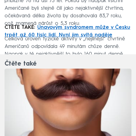
přibližně 78 na asi 73 let. Pokud by naopak všichni
Američané byli stejně čilí jako nejaktivnější čtvrtina,
očekávaná délka života by dosahovala 83,7 roku,
což znamená nárůst o 5,3 roku.
ČTĚTE TAKÉ:
Únavovým syndromem může v Česku
trpět až 60 tisíc lidí. Nyní jim svítá naděje
Celková úroveň fyzické aktivity v „nejlínější“ čtvrtině
Američanů odpovídala 49 minutám chůze denně.
Naopak v té nejaktivnější to bylo 160 minut denně.
Čtěte také