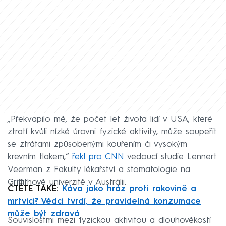
„Překvapilo mě, že počet let života lidí v USA, které
ztratí kvůli nízké úrovni fyzické aktivity, může soupeřit
se ztrátami způsobenými kouřením či vysokým
krevním tlakem,“
řekl pro CNN
vedoucí studie Lennert
Veerman z Fakulty lékařství a stomatologie na
Griffithově univerzitě v Austrálii.
ČTĚTE TAKÉ:
Káva jako hráz proti rakovině a
mrtvici? Vědci tvrdí, že pravidelná konzumace
může být zdravá
Souvislostmi mezi fyzickou aktivitou a dlouhověkostí