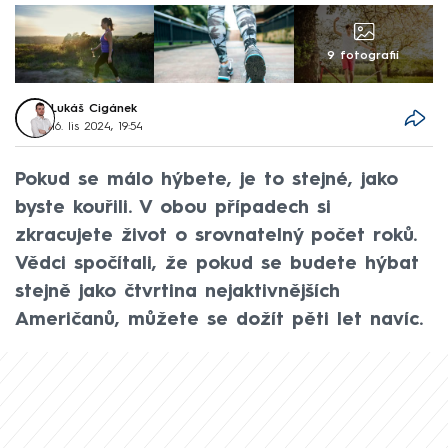
9 fotografií
Lukáš Cigánek
16. lis 2024, 19:54
Pokud se málo hýbete, je to stejné, jako
byste kouřili. V obou případech si
zkracujete život o srovnatelný počet roků.
Vědci spočítali, že pokud se budete hýbat
stejně jako čtvrtina nejaktivnějších
Američanů, můžete se dožít pěti let navíc.