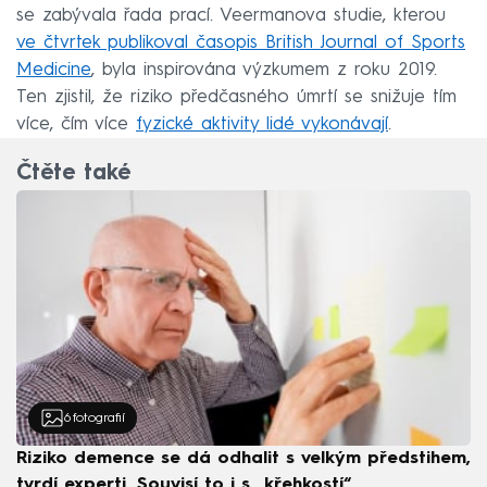
se zabývala řada prací. Veermanova studie, kterou
ve čtvrtek publikoval časopis British Journal of Sports
Medicine
, byla inspirována výzkumem z roku 2019.
Ten zjistil, že riziko předčasného úmrtí se snižuje tím
více, čím více
fyzické aktivity lidé vykonávají
.
Čtěte také
6
fotografií
Riziko demence se dá odhalit s velkým předstihem,
tvrdí experti. Souvisí to i s „křehkostí“