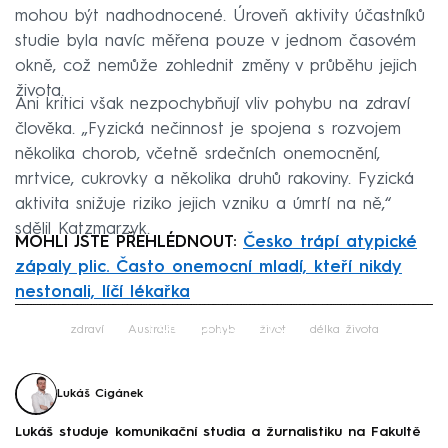
mohou být nadhodnocené. Úroveň aktivity účastníků
studie byla navíc měřena pouze v jednom časovém
okně, což nemůže zohlednit změny v průběhu jejich
života.
Ani kritici však nezpochybňují vliv pohybu na zdraví
člověka. „Fyzická nečinnost je spojena s rozvojem
několika chorob, včetně srdečních onemocnění,
mrtvice, cukrovky a několika druhů rakoviny. Fyzická
aktivita snižuje riziko jejich vzniku a úmrtí na ně,“
sdělil Katzmarzyk.
MOHLI JSTE PŘEHLÉDNOUT:
Česko trápí atypické
zápaly plic. Často onemocní mladí, kteří nikdy
nestonali, líčí lékařka
Failed to fetch
zdraví
Austrálie
pohyb
život
délka života
Lukáš Cigánek
Lukáš studuje komunikační studia a žurnalistiku na Fakultě