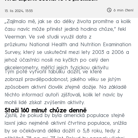
6 min čtení
15. lis 2024, 15:55
„Zajímalo mě, jak se do délky života promítne a kolik
času navíc může přinést jediná hodina chůze,“ řekl
Veerman. Ve své studii využil data z
průzkumu National Health and Nutrition Examination
Survey, který se uskutečnil mezi lety 2003 a 2006 a
jehož účastníci nosili na kyčlích po celý den
akcelerometry, měřící jejich fyzickou aktivitu.
Tým poté vytvořil tabulku dožití, ve které
zobrazil pravděpodobnost, jakého věku se jistým
způsobem aktivní člověk zřejmě dožije. Na základě
těchto informací autoři zjišťovali, kolik let navíc by
mohli lidé získat zvýšením aktivity.
Stačí 160 minut chůze denně
Zjistili, že pokud by byla americká populace stejně
laxní jako nejméně aktivní čtvrtina populace, snížila
by se očekávaná délka dožití o 5,8 roku, tedy z