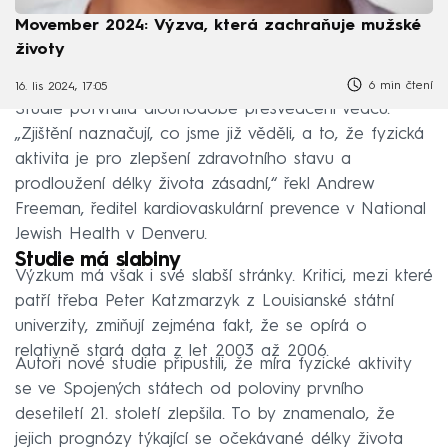
Movember 2024: Výzva, která zachraňuje mužské
životy
6 min čtení
16. lis 2024, 17:05
Studie potvrdila dlouhodobé přesvědčení vědců.
„Zjištění naznačují, co jsme již věděli, a to, že fyzická
aktivita je pro zlepšení zdravotního stavu a
prodloužení délky života zásadní,“ řekl Andrew
Freeman, ředitel kardiovaskulární prevence v National
Jewish Health v Denveru.
Studie má slabiny
Výzkum má však i své slabší stránky. Kritici, mezi které
patří třeba Peter Katzmarzyk z Louisianské státní
univerzity, zmiňují zejména fakt, že se opírá o
relativně stará data z let 2003 až 2006.
Autoři nové studie připustili, že míra fyzické aktivity
se ve Spojených státech od poloviny prvního
desetiletí 21. století zlepšila. To by znamenalo, že
jejich prognózy týkající se očekávané délky života