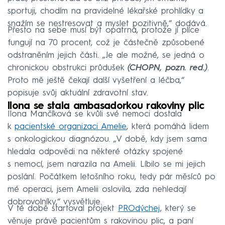
sportuji, chodím na pravidelné lékařské prohlídky a
snažím se nestresovat a myslet pozitivně,“ dodává.
Přesto na sebe musí být opatrná, protože jí plíce
fungují na 70 procent, což je částečně způsobené
odstraněním jejich části. „Je ale možné, se jedná o
chronickou obstrukci průdušek
(CHOPN, pozn. red.)
.
Proto mě ještě čekají další vyšetření a léčba,“
popisuje svůj aktuální zdravotní stav.
Ilona se stala ambasadorkou rakoviny plic
Ilona Mančíková se kvůli své nemoci dostala
k
pacientské organizaci Amelie
, která pomáhá lidem
s onkologickou diagnózou. „V době, kdy jsem sama
hledala odpovědi na některé otázky spojené
s nemocí, jsem narazila na Amelii. Líbilo se mi jejich
poslání. Počátkem letošního roku, tedy pár měsíců po
mé operaci, jsem Amelii oslovila, zda nehledají
dobrovolníky,“ vysvětluje.
V té době startoval projekt
PROdýchej
, který se
věnuje právě pacientům s rakovinou plic, a paní