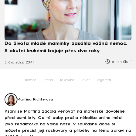
Do života mladé maminky zasáhla vážná nemoc.
S akutní leukémií bojuje přes dva roky
6 min čtení
3. čvc 2022, 20:41
nemoc
léčba
rakovina
lékař
cigareta
Martina Richterová
Psaní se Martina začala věnovat na mateřské dovolené
před osmi lety. Od té doby prošla několika online médii
jako redaktorka na volné noze. V současné době si
můžete přečíst její rozhovory a příběhy na téma zdraví na