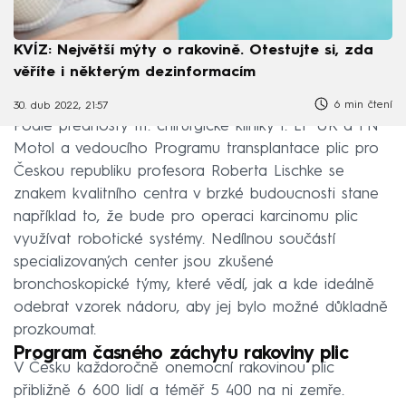
KVÍZ: Největší mýty o rakovině. Otestujte si, zda
věříte i některým dezinformacím
6 min čtení
30. dub 2022, 21:57
Podle přednosty III. chirurgické kliniky 1. LF UK a FN
Motol a vedoucího Programu transplantace plic pro
Českou republiku profesora Roberta Lischke se
znakem kvalitního centra v brzké budoucnosti stane
například to, že bude pro operaci karcinomu plic
využívat robotické systémy. Nedílnou součástí
specializovaných center jsou zkušené
bronchoskopické týmy, které vědí, jak a kde ideálně
odebrat vzorek nádoru, aby jej bylo možné důkladně
prozkoumat.
Program časného záchytu rakoviny plic
V Česku každoročně onemocní rakovinou plic
přibližně 6 600 lidí a téměř 5 400 na ni zemře.