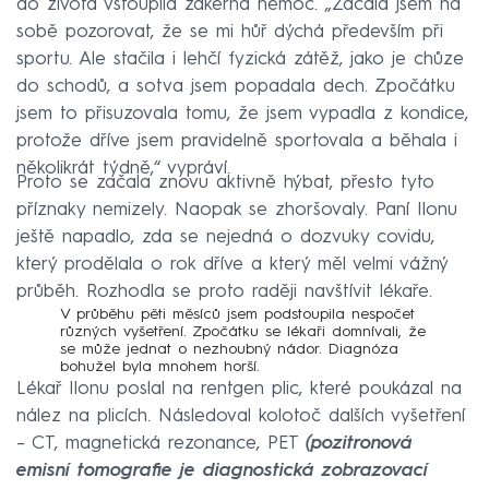
do života vstoupila zákeřná nemoc. „Začala jsem na
sobě pozorovat, že se mi hůř dýchá především při
sportu. Ale stačila i lehčí fyzická zátěž, jako je chůze
do schodů, a sotva jsem popadala dech. Zpočátku
jsem to přisuzovala tomu, že jsem vypadla z kondice,
protože dříve jsem pravidelně sportovala a běhala i
několikrát týdně,“ vypráví.
Proto se začala znovu aktivně hýbat, přesto tyto
příznaky nemizely. Naopak se zhoršovaly. Paní Ilonu
ještě napadlo, zda se nejedná o dozvuky covidu,
který prodělala o rok dříve a který měl velmi vážný
průběh. Rozhodla se proto raději navštívit lékaře.
V průběhu pěti měsíců jsem podstoupila nespočet
různých vyšetření. Zpočátku se lékaři domnívali, že
se může jednat o nezhoubný nádor. Diagnóza
bohužel byla mnohem horší.
Lékař Ilonu poslal na rentgen plic, které poukázal na
nález na plicích. Následoval kolotoč dalších vyšetření
– CT, magnetická rezonance, PET
(pozitronová
emisní tomografie je diagnostická zobrazovací