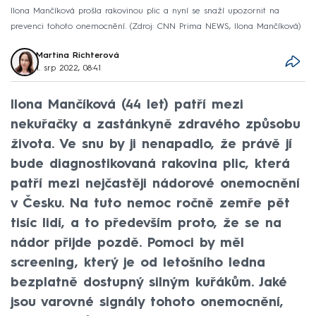
Ilona Mančíková prošla rakovinou plic a nyní se snaží upozornit na
prevenci tohoto onemocnění.
Zdroj: CNN Prima NEWS, Ilona Mančíková
Martina Richterová
1. srp 2022, 08:41
Ilona Mančíková (44 let) patří mezi
nekuřačky a zastánkyně zdravého způsobu
života. Ve snu by ji nenapadlo, že právě jí
bude diagnostikovaná rakovina plic, která
patří mezi nejčastěji nádorové onemocnění
v Česku. Na tuto nemoc ročně zemře pět
tisíc lidí, a to především proto, že se na
nádor přijde pozdě. Pomoci by měl
screening, který je od letošního ledna
bezplatně dostupný silným kuřákům. Jaké
jsou varovné signály tohoto onemocnění,