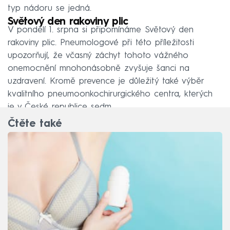
typ nádoru se jedná.
Světový den rakoviny plic
V pondělí 1. srpna si připomínáme Světový den
rakoviny plic. Pneumologové při této příležitosti
upozorňují, že včasný záchyt tohoto vážného
onemocnění mnohonásobně zvyšuje šanci na
uzdravení. Kromě prevence je důležitý také výběr
kvalitního pneumoonkochirurgického centra, kterých
je v České republice sedm.
Čtěte také