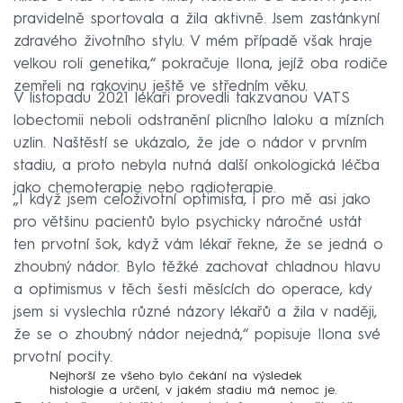
pravidelně sportovala a žila aktivně. Jsem zastánkyní
zdravého životního stylu. V mém případě však hraje
velkou roli genetika,“ pokračuje Ilona, jejíž oba rodiče
zemřeli na rakovinu ještě ve středním věku.
V listopadu 2021 lékaři provedli takzvanou VATS
lobectomii neboli odstranění plicního laloku a mízních
uzlin. Naštěstí se ukázalo, že jde o nádor v prvním
stadiu, a proto nebyla nutná další onkologická léčba
jako chemoterapie nebo radioterapie.
„I když jsem celoživotní optimista, i pro mě asi jako
pro většinu pacientů bylo psychicky náročné ustát
ten prvotní šok, když vám lékař řekne, že se jedná o
zhoubný nádor. Bylo těžké zachovat chladnou hlavu
a optimismus v těch šesti měsících do operace, kdy
jsem si vyslechla různé názory lékařů a žila v naději,
že se o zhoubný nádor nejedná,“ popisuje Ilona své
prvotní pocity.
Nejhorší ze všeho bylo čekání na výsledek
histologie a určení, v jakém stadiu má nemoc je.