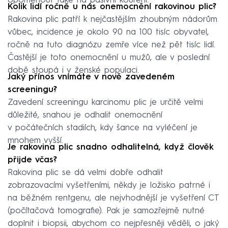
opomenout také na pasivní kouření.
Kolik lidí ročně u nás onemocnění rakovinou plic?
Rakovina plic patří k nejčastějším zhoubným nádorům
vůbec, incidence je okolo 90 na 100 tisíc obyvatel,
ročně na tuto diagnózu zemře více než pět tisíc lidí.
Častější je toto onemocnění u mužů, ale v poslední
době stoupá i v ženské populaci.
Jaký přínos vnímáte v nově zavedeném
screeningu?
Zavedení screeningu karcinomu plic je určitě velmi
důležité, snahou je odhalit onemocnění
v počátečních stadiích, kdy šance na vyléčení je
mnohem vyšší.
Je rakovina plic snadno odhalitelná, když člověk
přijde včas?
Rakovina plic se dá velmi dobře odhalit
zobrazovacími vyšetřeními, někdy je ložisko patrné i
na běžném rentgenu, ale nejvhodnější je vyšetření CT
(počítačová tomografie). Pak je samozřejmě nutné
doplnit i biopsii, abychom co nejpřesněji věděli, o jaký