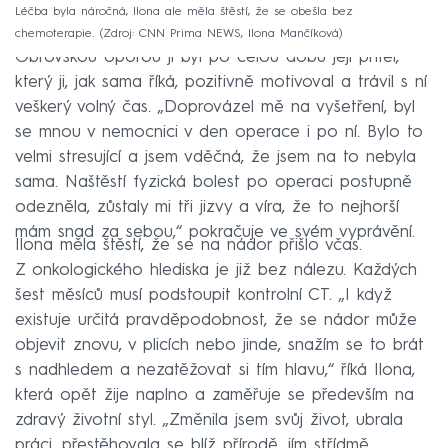
Léčba byla náročná, Ilona ale měla štěstí, že se obešla bez
chemoterapie.
Zdroj: CNN Prima NEWS, Ilona Mančíková
Obrovskou oporou jí byl po celou dobu její přítel,
který ji, jak sama říká, pozitivně motivoval a trávil s ní
veškerý volný čas. „Doprovázel mě na vyšetření, byl
se mnou v nemocnici v den operace i po ní. Bylo to
velmi stresující a jsem vděčná, že jsem na to nebyla
sama. Naštěstí fyzická bolest po operaci postupně
odezněla, zůstaly mi tři jizvy a víra, že to nejhorší
mám snad za sebou,“ pokračuje ve svém vyprávění.
Ilona měla štěstí, že se na nádor přišlo včas.
Z onkologického hlediska je již bez nálezu. Každých
šest měsíců musí podstoupit kontrolní CT. „I když
existuje určitá pravděpodobnost, že se nádor může
objevit znovu, v plicích nebo jinde, snažím se to brát
s nadhledem a nezatěžovat si tím hlavu,“ říká Ilona,
která opět žije naplno a zaměřuje se především na
zdravý životní styl. „Změnila jsem svůj život, ubrala
práci, přestěhovala se blíž přírodě, jím střídmě,