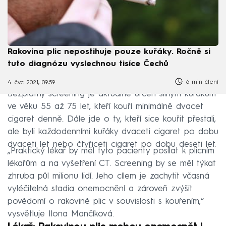
Rakovina plic nepostihuje pouze kuřáky. Ročně si
tuto diagnózu vyslechnou tisíce Čechů
6 min čtení
4. čvc 2021, 09:59
Bezplatný screening je aktuálně určen silným kuřákům
ve věku 55 až 75 let, kteří kouří minimálně dvacet
cigaret denně. Dále jde o ty, kteří sice kouřit přestali,
ale byli každodenními kuřáky dvaceti cigaret po dobu
dvaceti let nebo čtyřiceti cigaret po dobu deseti let.
„Praktický lékař by měl tyto pacienty posílat k plicním
lékařům a na vyšetření CT. Screening by se měl týkat
zhruba půl milionu lidí. Jeho cílem je zachytit včasná
vyléčitelná stadia onemocnění a zároveň zvýšit
povědomí o rakovině plic v souvislosti s kouřením,“
vysvětluje Ilona Mančíková.