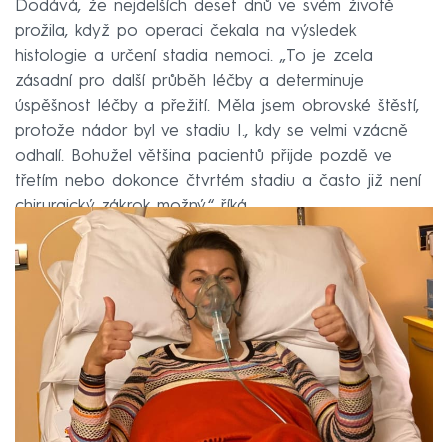
Dodává, že nejdelších deset dnů ve svém životě
prožila, když po operaci čekala na výsledek
histologie a určení stadia nemoci. „To je zcela
zásadní pro další průběh léčby a determinuje
úspěšnost léčby a přežití. Měla jsem obrovské štěstí,
protože nádor byl ve stadiu I., kdy se velmi vzácně
odhalí. Bohužel většina pacientů přijde pozdě ve
třetím nebo dokonce čtvrtém stadiu a často již není
chirurgický zákrok možný,“ říká.