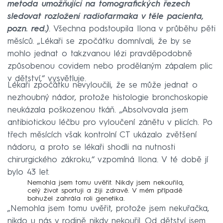
metoda umožňující na tomografických řezech
sledovat rozložení radiofarmaka v těle pacienta,
pozn. red.)
. Všechna podstoupila Ilona v průběhu pěti
měsíců. „Lékaři se zpočátku domnívali, že by se
mohlo jednat o takzvanou lézi pravděpodobně
způsobenou covidem nebo prodělaným zápalem plic
v dětství,“ vysvětluje.
Lékaři zpočátku nevyloučili, že se může jednat o
nezhoubný nádor, protože histologie bronchoskopie
neukázala poškozenou tkáň. „Absolvovala jsem
antibiotickou léčbu pro vyloučení zánětu v plicích. Po
třech měsících však kontrolní CT ukázalo zvětšení
nádoru, a proto se lékaři shodli na nutnosti
chirurgického zákroku,“ vzpomíná Ilona. V té době jí
bylo 43 let.
Nemohla jsem tomu uvěřit. Nikdy jsem nekouřila,
celý život sportuji a žiji zdravě. V mém případě
bohužel zahrála roli genetika.
„Nemohla jsem tomu uvěřit, protože jsem nekuřačka,
nikdo u nás v rodině nikdy nekouřil. Od dětství jsem