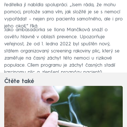
ředitelka jí nabídla spolupráci. „Jsem ráda, že mohu
pomoci, protože sama vím, jak složité je se s nemocí
vypořádat –⁠ nejen pro pacienta samotného, ale i pro
jeho okolí,“ říká.
Jako ambasadorka se Ilona Mančíková snaží o
osvětu hlavně v oblasti prevence. Upozorňuje
veřejnost, že od 1. ledna 2022 byl spuštěn nový,
státem organizovaný screening rakoviny plic, který se
zaměřuje na časný záchyt této nemoci u rizikové
populace. Cílem programu je záchyt časných stadií
karcinomu plic a zlepšení prognózy pacientů.
Čtěte také