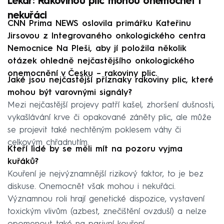
Lékař: Rakovinou plic mohou onemocnět i
nekuřáci
CNN Prima NEWS oslovila primářku Kateřinu
Jirsovou z Integrovaného onkologického centra
Nemocnice Na Pleši, aby jí položila několik
otázek ohledně nejčastějšího onkologického
onemocnění v Česku – rakoviny plic.
Jaké jsou nejčastější příznaky rakoviny plic, které
mohou být varovnými signály?
Mezi nejčastější projevy patří kašel, zhoršení dušnosti,
vykašlávání krve či opakované záněty plic, ale může
se projevit také nechtěným poklesem váhy či
celkovým chřadnutím.
Kteří lidé by se měli mít na pozoru vyjma
kuřáků?
Kouření je nejvýznamnější rizikový faktor, to je bez
diskuse. Onemocnět však mohou i nekuřáci.
Významnou roli hrají genetické dispozice, vystavení
toxickým vlivům (azbest, znečištění ovzduší) a nelze