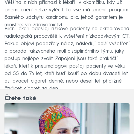
Většina z nich přichází k lékaři v okamžiku, kdy už
onemocnění nelze vyléčit. To vše má změnit program
časného záchytu karcinomu plic, jehož garantem je
ministerstvo zdravotnictví.
Plicní lékaři odesílají rizikové pacienty na akreditovaná
radiologická pracoviště k vyšetření nízkodávkovým CT.
Pokud objeví podezřelý nález, následují další vyšetření
a porada takzvaného multidisciplinárního týmu, jaký
postup nejlépe zvolit. Zapojeni jsou také praktičtí
lékaři, kteří k pneumologovi posílají pacienty ve věku
od 55 do 74 let, kteří buď kouří po dobu dvaceti let
asi dvacet cigaret denně, nebo deset let přibližně
čtyřicet cigaret za den.
Čtěte také