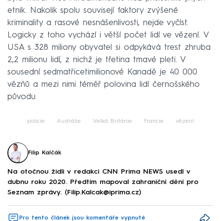
etnik. Nakolik spolu souvisejí faktory zvýšené
kriminality a rasové nesnášenlivosti, nejde vyčíst.
Logicky z toho vychází i větší počet lidí ve vězení. V
USA s 328 miliony obyvatel si odpykává trest zhruba
2,2 milionu lidí, z nichž je třetina tmavé pleti. V
sousední sedmatřicetimilionové Kanadě je 40 000
vězňů a mezi nimi téměř polovina lidí černošského
původu.
policie
Austrálie
Velká Británie
Francie
vězení
Filip Kalčák
Na otočnou židli v redakci CNN Prima NEWS usedl v
dubnu roku 2020. Předtím mapoval zahraniční dění pro
Seznam zprávy. (Filip.Kalcak@iprima.cz)
Pro tento článek jsou komentáře vypnuté