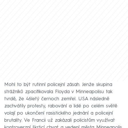
Mohl to být rutinní policejní zásah. Jenže skupina
strážníků zpacifikovala Floyda v Minneapolisu tak
tvrdě, že 46letý černoch zemřel. USA následně
zachvátily protesty, rabování a lidé po celém světě
volají po ukončení rasistického jednání a policejní
brutality. Ve Francii už zakázali policistům využívat
kontroverzní škrticí chvat a vedení města Minneapolis