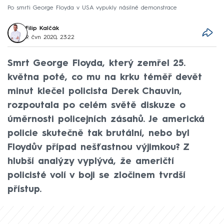
Po smrti George Floyda v USA vypukly násilné demonstrace
Filip Kalčák
9. čvn 2020, 23:22
Smrt George Floyda, který zemřel 25.
května poté, co mu na krku téměř devět
minut klečel policista Derek Chauvin,
rozpoutala po celém světě diskuze o
úměrnosti policejních zásahů. Je americká
policie skutečně tak brutální, nebo byl
Floydův případ nešťastnou výjimkou? Z
hlubší analýzy vyplývá, že američtí
policisté volí v boji se zločinem tvrdší
přístup.