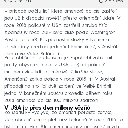
6 min čtení
9. čvn 2020, 17:10
V případě počtu lidí, které americká policie zastřelí,
jsou už k dispozici novější, přesto orientační údaje. V
roce 2018 policisté v USA zastřelili zhruba tisíc
zločinců (v roce 2019 bylo číslo podle Washington
Post podobné). Bezpečnostní složky v Německu
zneškodnily předloni jedenáct kriminálníků, v Austrálii
osm a ve Velké Británii tři.
Při probírání se statistikami je zapotřebí zohlednit
počty obyvatel. Jenže v USA zatýkají policisté
mnohem více lidí i poměrově. Z každé stovky
Američanů zatkla policie v roce 2018 tři. V Austrálii
připadají na sto lidí dvě zatčení, ve Velké Británii
jedno. V konečném součtu provedla během roku
2018 americká policie 10,3 milionu zadržení.
V USA je přes dva miliony vězňů
Ze statistiky vyplývá, že američtí policisté zatýkají
více občanů černé pleti než bělochů. V roce 2016 to
bylo třikrát více Afroameričanů než příslušníků jiných