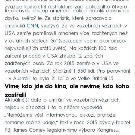
zvažuje kompletní restrukturalizaci policejního útvaru.
Je opravdu přístup americké policie natolik odlišný od
zbytku světa? Je. Ze statistik, které zpracovala
americká
CNN
, vyplývá, že ve vazebních věznicích v
USA zemře poměrově mnohem více zadržených než
v ostatních státech G7 (seskupení sedmi ekonomicky
nejvyspělejších států světa). Na každých 100 tisíc
zatčení připadá v USA zhruba 12 zabitých
zadržených osob. Za rok 2015 zemřelo v USA ve
vazebních věznicích přibližně 1 350 lidí. Pro porovnání
– v Austrálii to bylo 21 lidí a ve Velké Británii 13.
Víme, kdo jde do kina, ale nevíme, kdo koho
zastřelil
Aktuálnější data o umírání ve vazebních věznicích
nejsou k dispozici. I to o něčem vypovídá.
„Nemůžeme vést informovanou diskuzi, protože
nemáme reálné údaje,“ řekl v roce 2015 bývalý ředitel
FBI James Comey legislativnímu výboru Kongresu.