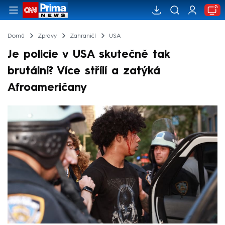
Domů
Zprávy
Zahraničí
USA
Je policie v USA skutečně tak
brutální? Více střílí a zatýká
Afroameričany