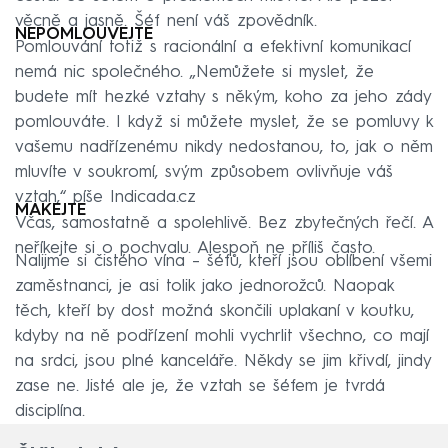
věcně a jasně. Šéf není váš zpovědník.
NEPOMLOUVEJTE
Pomlouvání totiž s racionální a efektivní komunikací
nemá nic společného. „Nemůžete si myslet, že
budete mít hezké vztahy s někým, koho za jeho zády
pomlouváte. I když si můžete myslet, že se pomluvy k
vašemu nadřízenému nikdy nedostanou, to, jak o něm
mluvíte v soukromí, svým způsobem ovlivňuje váš
vztah,“ píše Indicada.cz
MAKEJTE
Včas, samostatně a spolehlivě. Bez zbytečných řečí. A
neříkejte si o pochvalu. Alespoň ne příliš často.
Nalijme si čistého vína – šéfů, kteří jsou oblíbení všemi
zaměstnanci, je asi tolik jako jednorožců. Naopak
těch, kteří by dost možná skončili uplakaní v koutku,
kdyby na ně podřízení mohli vychrlit všechno, co mají
na srdci, jsou plné kanceláře. Někdy se jim křivdí, jindy
zase ne. Jisté ale je, že vztah se šéfem je tvrdá
disciplína.