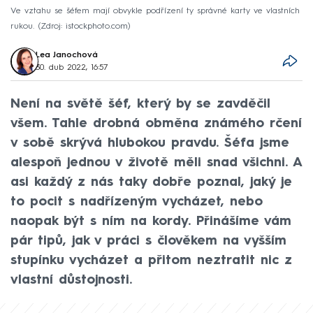
Ve vztahu se šéfem mají obvykle podřízení ty správné karty ve vlastních
rukou.
Zdroj: istockphoto.com
Lea Janochová
30. dub 2022, 16:57
Není na světě šéf, který by se zavděčil
všem. Tahle drobná obměna známého rčení
v sobě skrývá hlubokou pravdu. Šéfa jsme
alespoň jednou v životě měli snad všichni. A
asi každý z nás taky dobře poznal, jaký je
to pocit s nadřízeným vycházet, nebo
naopak být s ním na kordy. Přinášíme vám
pár tipů, jak v práci s člověkem na vyšším
stupínku vycházet a přitom neztratit nic z
vlastní důstojnosti.