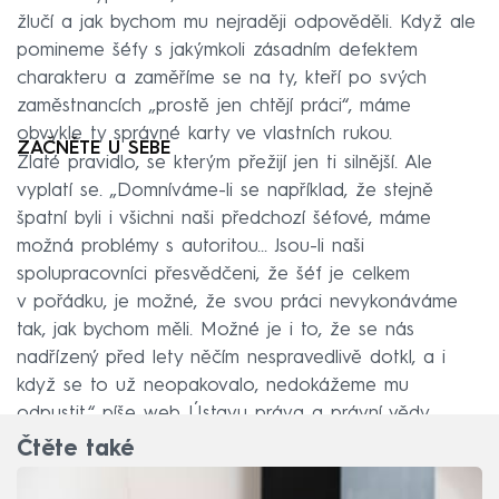
žlučí a jak bychom mu nejraději odpověděli. Když ale
pomineme šéfy s jakýmkoli zásadním defektem
charakteru a zaměříme se na ty, kteří po svých
zaměstnancích „prostě jen chtějí práci“, máme
obvykle ty správné karty ve vlastních rukou.
ZAČNĚTE U SEBE
Zlaté pravidlo, se kterým přežijí jen ti silnější. Ale
vyplatí se. „Domníváme-li se například, že stejně
špatní byli i všichni naši předchozí šéfové, máme
možná problémy s autoritou... Jsou-li naši
spolupracovníci přesvědčeni, že šéf je celkem
v pořádku, je možné, že svou práci nevykonáváme
tak, jak bychom měli. Možné je i to, že se nás
nadřízený před lety něčím nespravedlivě dotkl, a i
když se to už neopakovalo, nedokážeme mu
odpustit,“ píše web Ústavu práva a právní vědy.
Čtěte také