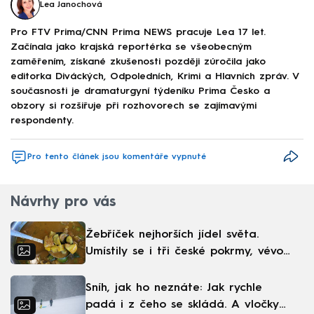
Lea Janochová
Pro FTV Prima/CNN Prima NEWS pracuje Lea 17 let.
Začínala jako krajská reportérka se všeobecným
zaměřením, získané zkušenosti později zúročila jako
editorka Diváckých, Odpoledních, Krimi a Hlavních zpráv. V
současnosti je dramaturgyní týdeníku Prima Česko a
obzory si rozšiřuje při rozhovorech se zajímavými
respondenty.
Pro tento článek jsou komentáře vypnuté
Návrhy pro vás
Žebříček nejhorších jídel světa.
Umístily se i tři české pokrmy, vévodí
skandinávská kuchyně
Sníh, jak ho neznáte: Jak rychle
padá i z čeho se skládá. A vločky