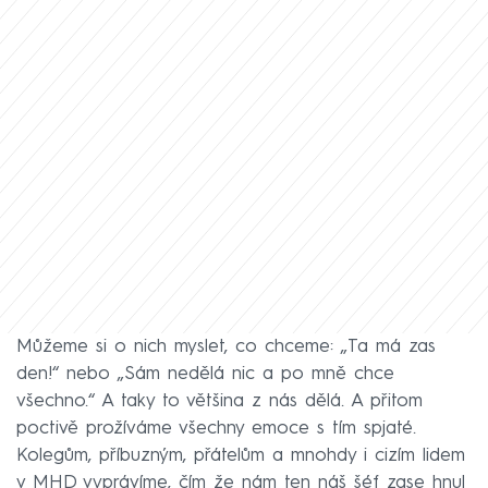
Můžeme si o nich myslet, co chceme: „Ta má zas
den!“ nebo „Sám nedělá nic a po mně chce
všechno.“ A taky to většina z nás dělá. A přitom
poctivě prožíváme všechny emoce s tím spjaté.
Kolegům, příbuzným, přátelům a mnohdy i cizím lidem
v MHD vyprávíme, čím že nám ten náš šéf zase hnul