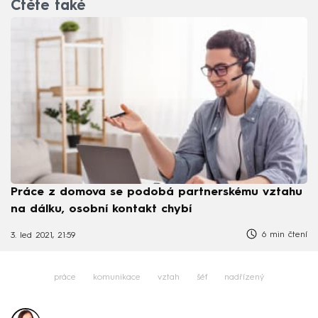
Čtěte také
Práce z domova se podobá partnerskému vztahu
na dálku, osobní kontakt chybí
6 min čtení
3. led 2021, 21:59
práce
komunikace
vztah
šéf
nadřízený