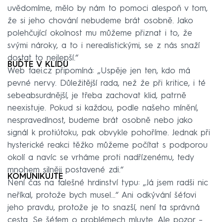
uvědomíme, mělo by nám to pomoci alespoň v tom,
že si jeho chování nebudeme brát osobně. Jako
polehčující okolnost mu můžeme přiznat i to, že
svými nároky, a to i nerealistickými, se z nás snaží
dostat to nejlepší.“
BUĎTE V KLIDU
Web faei.cz připomíná: „Uspěje jen ten, kdo má
pevné nervy. Důležitější rada, než že při kritice, i té
sebeabsurdnější, je třeba zachovat klid, patrně
neexistuje. Pokud si každou, podle našeho mínění,
nespravedlnost, budeme brát osobně nebo jako
signál k protiútoku, pak obvykle pohoříme. Jednak při
hysterické reakci těžko můžeme počítat s podporou
okolí a navíc se vrháme proti nadřízenému, tedy
mnohem silněji postavené zdi.“
KOMUNIKUJTE
Není čas na falešné hrdinství typu: „Já jsem radši nic
neříkal, protože bych musel…“ Ani odkývání šéfovi
jeho pravdu, protože je to snazší, není ta správná
cesta. Se šéfem o problémech mluvte. Ale pozor –