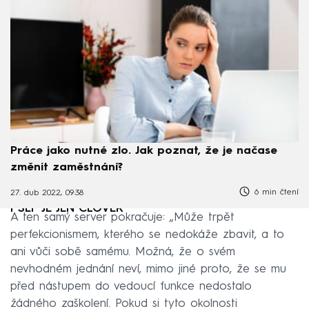
Práce jako nutné zlo. Jak poznat, že je načase
změnit zaměstnání?
6 min čtení
27. dub 2022, 09:38
I ŠÉF JE JEN ČLOVĚK
A ten samý server pokračuje: „Může trpět
perfekcionismem, kterého se nedokáže zbavit, a to
ani vůči sobě samému. Možná, že o svém
nevhodném jednání neví, mimo jiné proto, že se mu
před nástupem do vedoucí funkce nedostalo
žádného zaškolení. Pokud si tyto okolnosti