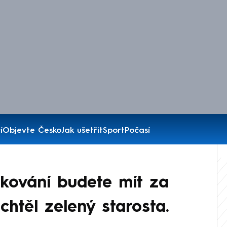
í
Objevte Česko
Jak ušetřit
Sport
Počasí
rkování budete mít za
chtěl zelený starosta.