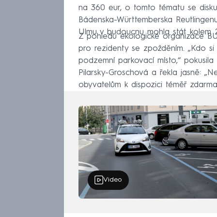
na 360 eur, o tomto tématu se disku
Bádenska-Württemberska Reutlingenu
Ulmu v budoucnu mohla stát kolem 2
Z pohledu ekologické organizace BUN
pro rezidenty se zpožděním. „Kdo si k
podzemní parkovací místo,“ pokusila
Pilarsky-Groschová a řekla jasně: „N
obyvatelům k dispozici téměř zdarma
Video