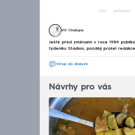
SUV
parkování
Vít Chalupa
Ještě před změnami v roce 1989 publikov
týdeníku Stadion, později prošel redakcem
Vstup do diskuze
Návrhy pro vás