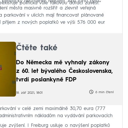
klimaticky neutrálním městem. Aby toho bylo
existuje politická vůle takovou dotaci zavést.“
ní města masivně rozšířit a zlevnit veřejná
 parkování v ulicích mají financovat plánované
í příjem z nových poplatků ve výši 576 000 eur
Čtěte také
Do Německa mě vyhnaly zákony
z 60. let bývalého Československa,
tvrdí poslankyně FDP
6 min čtení
18. zář 2021, 18:01
parkování v celé zemi maximálně 30,70 eura (777
administrativním nákladům na vydávání parkovacích
.
je zvýšení. I Freiburg usiluje o navýšení poplatků