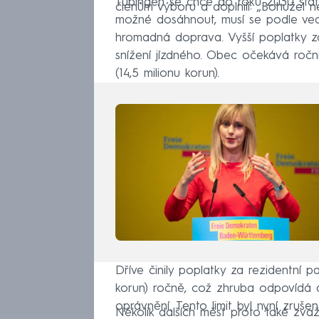
Tübingen se chce do roku 2030 stát 
členům výboru a doplnili: „Bohužel ne
možné dosáhnout, musí se podle vede
hromadná doprava. Vyšší poplatky za
snížení jízdného. Obec očekává ročn
(14,5 milionu korun).
Dříve činily poplatky za rezidentní 
korun) ročně, což zhruba odpovídá 
oprávnění. Tento limit byl nyní zrušen
Několik dalších měst proto také zvažu