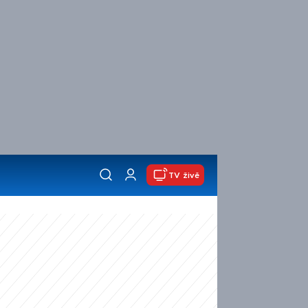
TV živě