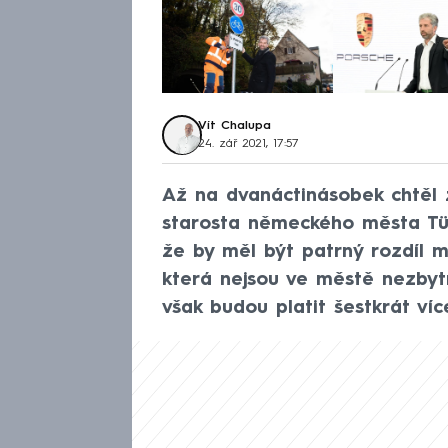
Vít Chalupa
24. zář 2021, 17:57
Až na dvanáctinásobek chtěl z
starosta německého města Tüb
že by měl být patrný rozdíl 
která nejsou ve městě nezbyt
však budou platit šestkrát ví