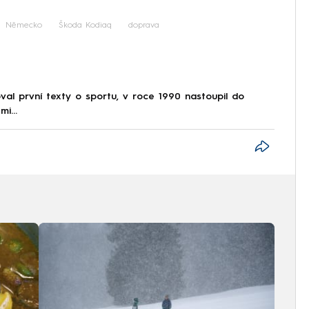
Německo
Škoda Kodiaq
doprava
al první texty o sportu, v roce 1990 nastoupil do
i...