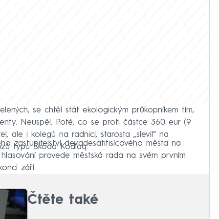
elených, se chtěl stát ekologickým průkopníkem tím,
enty. Neuspěl. Poté, co se proti částce 360 eur (9
 ale i kolegů na radnici, starosta „slevil“ na
ho zastupitelství devadesátitisícového města na
vozů typu Škoda Kodiaq.
 hlasování provede městská rada na svém prvním
onci září.
Čtěte také