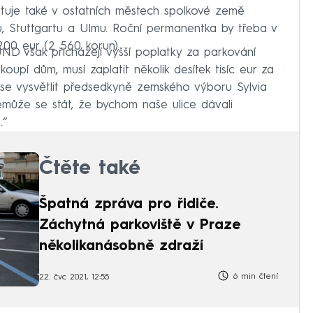
tuje také v ostatních městech spolkové země
, Stuttgartu a Ulmu. Roční permanentka by třeba v
00 eur (2 560 korun).
D však přicházejí vyšší poplatky za parkování
oupí dům, musí zaplatit několik desítek tisíc eur za
 se vysvětlit předsedkyně zemského výboru Sylvia
emůže se stát, že bychom naše ulice dávali
.“
Čtěte také
Špatná zpráva pro řidiče.
Záchytná parkoviště v Praze
několikanásobně zdraží
6 min čtení
22. čvc 2021, 12:55