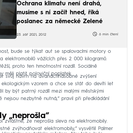
Ochrana klimatu není drahá,
musíme s ní začít hned, říká
poslanec za německé Zelené
6 min čtení
23. zář 2021, 20:12
nost, bude se týkat aut se spalovacími motory o
a elektromobilů vážících přes 2 000 kilogramů.
těžší, proto ten hmotnostní rozdíl. Sociálně
měli platit poloviční poplatek.
mer svůj návrh na dvanáctinásobné zvýšení
je ekologickým vzorem a chce se stát do devíti let
Měl by být patrný rozdíl mezi malými městskými
ě nejsou nezbytně nutná,“ pravil při předkládání
ly „neprošla“
bí zvláštně, že neprošla sleva na elektromobily.
stné zvýhodňovat elektromobily,“ vysvětlil Palmer