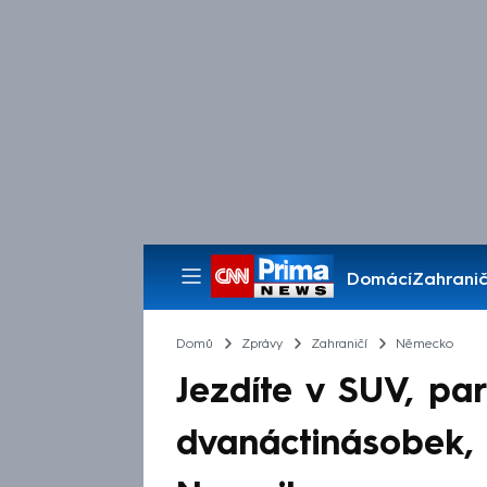
Domácí
Zahranič
Pořady
Domů
Zprávy
Zahraničí
Německo
Jezdíte v SUV, pa
dvanáctinásobek, 