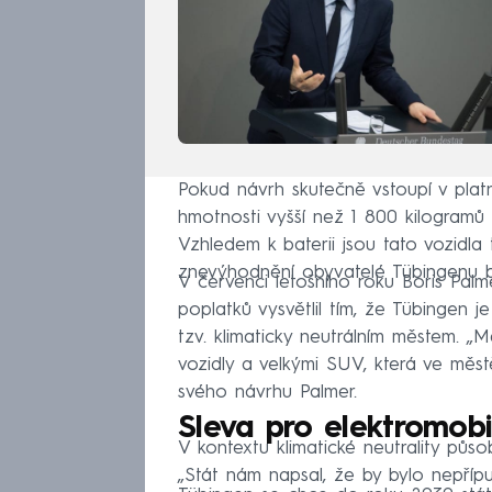
Pokud návrh skutečně vstoupí v plat
hmotnosti vyšší než 1 800 kilogramů 
Vzhledem k baterii jsou tato vozidla 
znevýhodnění obyvatelé Tübingenu by 
V červenci letošního roku Boris Pal
poplatků vysvětlil tím, že Tübingen 
tzv. klimaticky neutrálním městem. „
vozidly a velkými SUV, která ve měst
svého návrhu Palmer.
Sleva pro elektromobi
V kontextu klimatické neutrality půso
„Stát nám napsal, že by bylo nepřípu