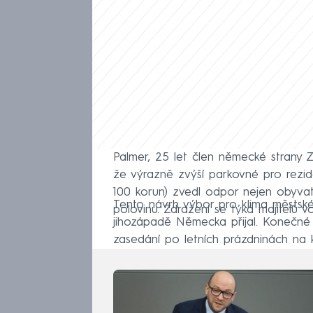
Palmer, 25 let člen německé strany Z
že výrazně zvýší parkovné pro rezid
100 korun) zvedl odpor nejen obyvatel,
Tento návrh výbor pro klima městské
polovinu. Zdražení se týká majitelů 
jihozápadě Německa přijal. Konečné
zasedání po letních prázdninách na k