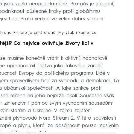
 jsou zcela neopodstatněné. Pro nás je zásadní,
odniknout důsledné kroky proti globálnímu
jrychleji. Proto věříme ve velmi dobrý volební
ochrana klimatu je příliš drahá. My však říkáme, že
ější? Co nejvíce ovlivňuje životy lidí v
se musíme konečně vrátit k aktivní, hodnotově
me upřednostnit lidstvo jako takové a zařadit
cnost Evropy do politického programu. Lidé v
vém spravedlivém boji za svobodu a demokracii. To
a občanské společnosti. A také sankce proti
ně mířené na jeho nejbližší okolí. Současně však
pět zintenzivnit pomoc svým východním sousedům:
ským státům a Ukrajině. V zájmu zajištění
nění plynovodu Nord Stream 2. V této souvislosti
é ropě a plynu, které lze dosáhnout pouze masivním
rgie v Německu a EU.