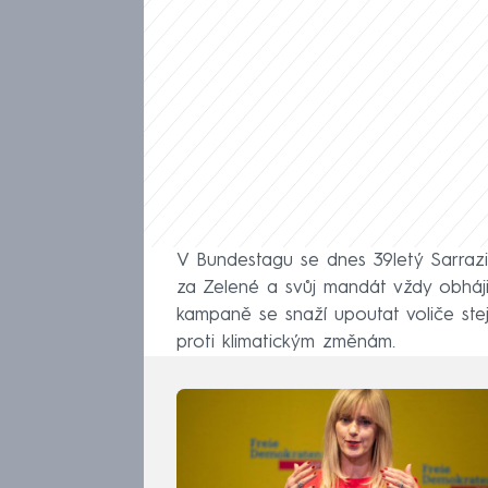
V Bundestagu se dnes 39letý Sarrazi
za Zelené a svůj mandát vždy obháji
kampaně se snaží upoutat voliče stej
proti klimatickým změnám.