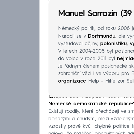
Manuel Sarrazin (39 
Německý politik, od roku 2008 
Narodil se v
Dortmundu
, ale vy
vystudoval dějiny,
polonistiku, 
V letech 2004-2008 byl poslan
do voleb v roce 2011 byl
nejmla
Je řádným členem poslanecké s
zahraniční věci i ve výboru pro
organizace
Help - Hilfe zur Selb
Chápou lidé v západní části Něme
Německé demokratické republice?
Existují rozdíly, které přecházejí ve 
bohatými a chudými, mezi vzdělaným
vzrostly právě kvůli chybné politice 
najevo, že rozšíření obnovitelných z