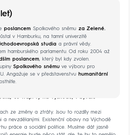
let)
je
poslancem
Spolkového sněmu
za Zelené.
růstal v Hamburku, na tamní univerzitě
východoevropská studia
a právní vědy.
cem hamburského parlamentu. Od roku 2004 až
dším poslancem
, který byl kdy zvolen.
kupiny
Spolkového sněmu
ve výboru pro
 EU. Angažuje se v představenstvu
humanitární
sthilfe.
cka, co trápí ty na Východě, v bývalé
strach ze změny a ztráty. Jsou to rozdíly mezi
i a nevzdělanými. Existenční obavy na Východě
trhu práce a sociální politice. Musíme dát jasně
drojů energie bude něco stát, ale že by to nemělo