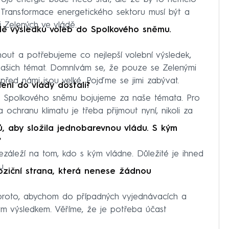
jmy. Transformace energetického sektoru musí být a
 Zelených ve vládě.
dě výsledku voleb do Spolkového sněmu.
nout a potřebujeme co nejlepší volební výsledek,
našich témat. Domnívám se, že pouze se Zelenými
y před námi jsou velké. Pojďme se jimi zabývat.
ení do vlády dostali?
 Spolkového sněmu bojujeme za naše témata. Pro
 ochranu klimatu je třeba přijmout nyní, nikoli za
ů, aby složila jednobarevnou vládu. S kým
?
ezáleží na tom, kdo s kým vládne. Důležité je ihned
u.
poziční strana, která nenese žádnou
proto, abychom do případných vyjednávacích a
rým výsledkem. Věříme, že je potřeba účast