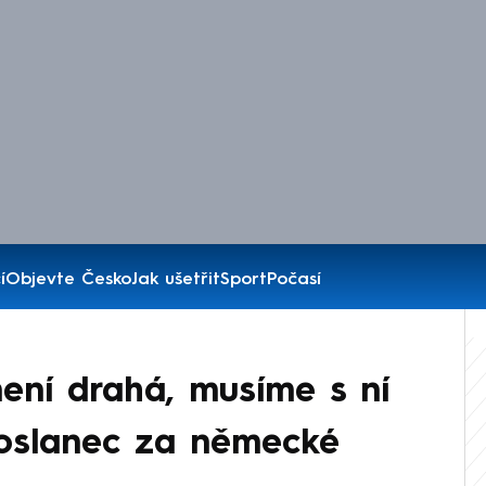
í
Objevte Česko
Jak ušetřit
Sport
Počasí
ení drahá, musíme s ní
poslanec za německé