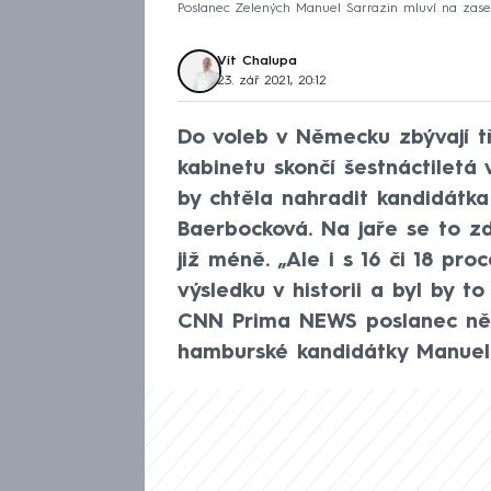
Poslanec Zelených Manuel Sarrazin mluví na zas
Vít Chalupa
23. zář 2021, 20:12
Do voleb v Německu zbývají tř
kabinetu skončí šestnáctiletá
by chtěla nahradit kandidátk
Baerbocková. Na jaře se to z
již méně. „Ale i s 16 či 18 pro
výsledku v historii a byl by t
CNN Prima NEWS poslanec ně
hamburské kandidátky Manuel 