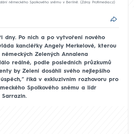
edání německého Spolkového sněmu v Berlíně.
Zdroj: Profimedia.cz
i dny. Po nich a po vytvoření nového
 vláda kancléřky Angely Merkelové, kterou
a německých Zelených Annalena
dálo reálné, podle posledních průzkumů
centy by Zelení dosáhli svého nejlepšího
o úspěch,“ říká v exkluzivním rozhovoru pro
meckého Spolkového sněmu a lídr
Sarrazin.