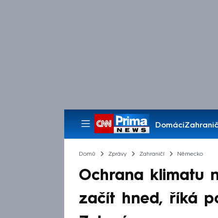
Domácí
Zahranič
Pořady
Domů
Zprávy
Zahraničí
Německo
Ochrana klimatu n
začít hned, říká 