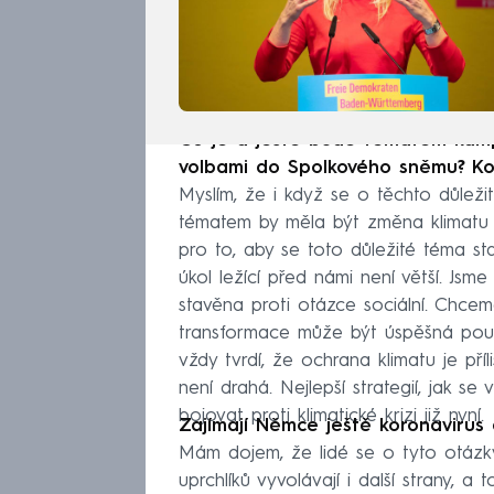
Co je a ještě bude tématem kamp
volbami do Spolkového sněmu? Ko
Myslím, že i když se o těchto důleži
tématem by měla být změna klimatu a
pro to, aby se toto důležité téma 
úkol ležící před námi není větší. Js
stavěna proti otázce sociální. Chce
transformace může být úspěšná pouze 
vždy tvrdí, že ochrana klimatu je př
není drahá. Nejlepší strategií, jak s
bojovat proti klimatické krizi již nyní.
Zajímají Němce ještě koronavirus
Mám dojem, že lidé se o tyto otázky
uprchlíků vyvolávají i další strany, a