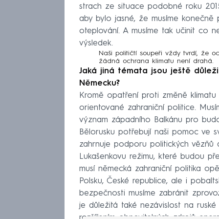
strach ze situace podobné roku 2015
aby bylo jasné, že musíme konečně p
oteplování. A musíme tak učinit co ne
výsledek.
Naši političtí soupeři vždy tvrdí, že 
žádná ochrana klimatu není drahá.
Jaká jiná témata jsou ještě důležit
Německu?
Kromě opatření proti změně klimatu 
orientované zahraniční politice. Musí
význam západního Balkánu pro budou
Bělorusku potřebují naši pomoc ve s
zahrnuje podporu politických vězňů 
Lukašenkovu režimu, které budou přes
musí německá zahraniční politika o
Polsku, České republice, ale i pobalt
bezpečnosti musíme zabránit zprovoz
je důležitá také nezávislost na rusk
rozšířením obnovitelných zdrojů ene