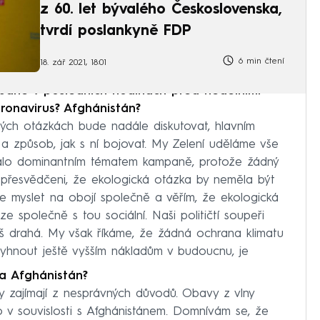
z 60. let bývalého Československa,
tvrdí poslankyně FDP
6 min čtení
18. zář 2021, 18:01
aně v posledních hodinách před nedělními
ronavirus? Afghánistán?
tých otázkách bude nadále diskutovat, hlavním
 způsob, jak s ní bojovat. My Zelení uděláme vše
stalo dominantním tématem kampaně, protože žádný
me přesvědčeni, že ekologická otázka by neměla být
me myslet na obojí společně a věřím, že ekologická
společně s tou sociální. Naši političtí soupeři
íliš drahá. My však říkáme, že žádná ochrana klimatu
e vyhnout ještě vyšším nákladům v budoucnu, je
 a Afghánistán?
 zajímají z nesprávných důvodů. Obavy z vlny
 to v souvislosti s Afghánistánem. Domnívám se, že