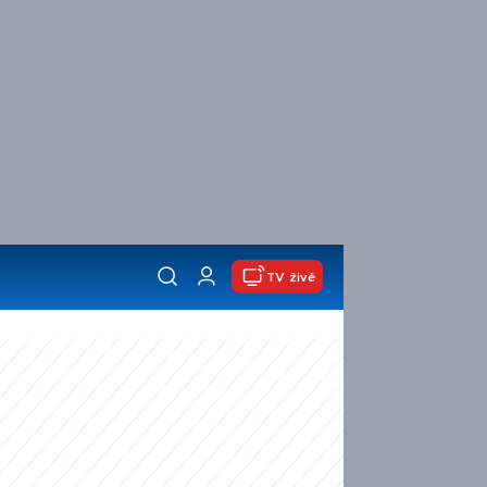
TV živě