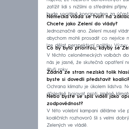
zatížit lidi s nižšími a středními pří
bude sociálně koncipována za účasti
Německá vláda se tvoří na zákla
Chcete jako Zelení do vlády?
Jednoznačně ano. Zelení musejí vlád
abychom mohli prosadit co nejvíce 
lze dělat perspektivní politiku. Výzv
Co by bylo prioritou, kdyby se Zel
V těchto celoněmeckých volbách do
nás je jasné, že skutečná opatření na
čtyři roky.
Žádná ze stran nezíská tolik hlas
byste si dovedli představit koalici
Ochrana klimatu je úkolem lidstva. N
důsledně bojovat proti změně klimat
Nebo byste se spíš viděli jako o
zodpovědnost?
V této volební kampani děláme vše 
koaličních rozhovorů šli s velmi dob
Zelených ve vládě.