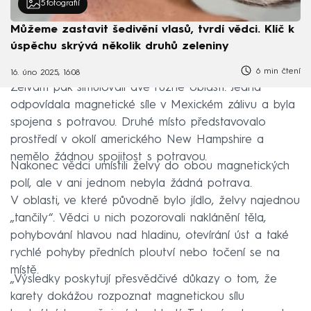
5
fotografií
Můžeme zastavit šedivění vlasů, tvrdí vědci. Klíč k
úspěchu skrývá několik druhů zeleniny
6 min čtení
16. úno 2025, 16:08
Želvám pak simulovali dvě různé oblasti. Jedna
odpovídala magnetické síle v Mexickém zálivu a byla
spojena s potravou. Druhé místo představovalo
prostředí v okolí amerického New Hampshire a
nemělo žádnou spojitost s potravou.
Nakonec vědci umístili želvy do obou magnetických
polí, ale v ani jednom nebyla žádná potrava.
V oblasti, ve které původně bylo jídlo, želvy najednou
„tančily“. Vědci u nich pozorovali naklánění těla,
pohybování hlavou nad hladinu, otevírání úst a také
rychlé pohyby předních ploutví nebo točení se na
místě.
„Výsledky poskytují přesvědčivé důkazy o tom, že
karety dokážou rozpoznat magnetickou sílu