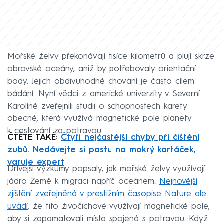
Mořské želvy překonávají tisíce kilometrů a plují skrze
obrovské oceány, aniž by potřebovaly orientační
body. Jejich obdivuhodné chování je často cílem
bádání. Nyní vědci z americké univerzity v Severní
Karolíně zveřejnili studii o schopnostech karety
obecné, která využívá magnetické pole planety
k cestování za potravou.
ČTĚTE TAKÉ:
Čtyři nejčastější chyby při čištění
zubů. Nedávejte si pastu na mokrý kartáček,
varuje expert
Dřívější výzkumy popsaly, jak mořské želvy využívají
jádro Země k migraci napříč oceánem.
Nejnovější
zjištění zveřejněná v prestižním časopise Nature ale
uvádí
, že tito živočichové využívají magnetické pole,
aby si zapamatovali místa spojená s potravou. Když