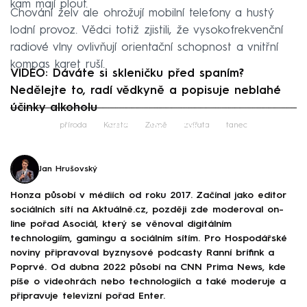
kam mají plout.
Chování želv ale ohrožují mobilní telefony a hustý
lodní provoz. Vědci totiž zjistili, že vysokofrekvenční
radiové vlny ovlivňují orientační schopnost a vnitřní
kompas karet ruší.
VIDEO: Dáváte si skleničku před spaním?
Nedělejte to, radí vědkyně a popisuje neblahé
účinky alkoholu
Failed to fetch
příroda
Kareta
Země
zvířata
tanec
Jan Hrušovský
Honza působí v médiích od roku 2017. Začínal jako editor
sociálních sítí na Aktuálně.cz, později zde moderoval on-
line pořad Asociál, který se věnoval digitálním
technologiím, gamingu a sociálním sítím. Pro Hospodářské
noviny připravoval byznysové podcasty Ranní brífink a
Poprvé. Od dubna 2022 působí na CNN Prima News, kde
píše o videohrách nebo technologiích a také moderuje a
připravuje televizní pořad Enter.