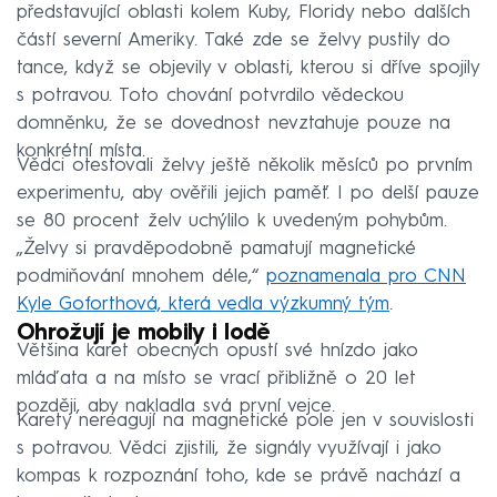
představující oblasti kolem Kuby, Floridy nebo dalších
částí severní Ameriky. Také zde se želvy pustily do
tance, když se objevily v oblasti, kterou si dříve spojily
s potravou. Toto chování potvrdilo vědeckou
domněnku, že se dovednost nevztahuje pouze na
konkrétní místa.
Vědci otestovali želvy ještě několik měsíců po prvním
experimentu, aby ověřili jejich paměť. I po delší pauze
se 80 procent želv uchýlilo k uvedeným pohybům.
„Želvy si pravděpodobně pamatují magnetické
podmiňování mnohem déle,“
poznamenala pro CNN
Kyle Goforthová, která vedla výzkumný tým
.
Ohrožují je mobily i lodě
Většina karet obecných opustí své hnízdo jako
mláďata a na místo se vrací přibližně o 20 let
později, aby nakladla svá první vejce.
Karety nereagují na magnetické pole jen v souvislosti
s potravou. Vědci zjistili, že signály využívají i jako
kompas k rozpoznání toho, kde se právě nachází a