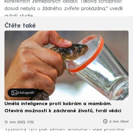
konkrétních zeměpisných oblastí. Taková schopnost
dosud nebyla u žádného zvířete prokázána,“ uvedli
autoři studie.
Čtěte také
6
fotografií
Umělá inteligence proti kobrám a mambám.
Otevírá možnosti k záchraně životů, tvrdí vědci
6 min čtení
15. úno 2025, 11:52
Výzkumný tým pak želvám simuloval i další prostředí