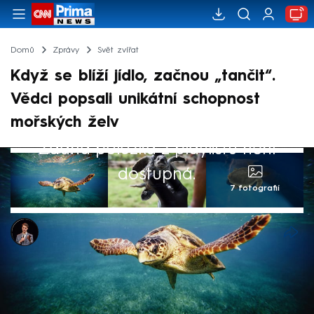
Domů
Zprávy
Svět zvířat
Když se blíží jídlo, začnou „tančit“.
Vědci popsali unikátní schopnost
mořských želv
Žádná položka z playlistu není
dostupná.
7 fotografií
Jan Hrušovský
25. úno 2025, 17:25
Vědci narazili na hříčku přírody. Američtí
výzkumníci ze Severokarolínské univerzity v