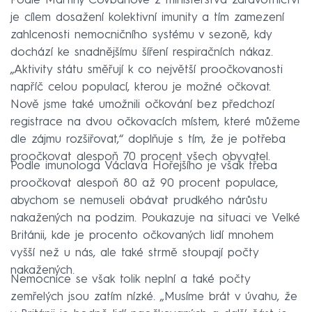
Podle Martiny Čovbanové z ministerstva zdravotnictví
je cílem dosažení kolektivní imunity a tím zamezení
zahlcenosti nemocničního systému v sezoně, kdy
dochází ke snadnějšímu šíření respiračních nákaz.
„Aktivity státu směřují k co největší proočkovanosti
napříč celou populací, kterou je možné očkovat.
Nově jsme také umožnili očkování bez předchozí
registrace na dvou očkovacích místem, které můžeme
dle zájmu rozšiřovat,“ doplňuje s tím, že je potřeba
proočkovat alespoň 70 procent všech obyvatel.
Podle imunologa Václava Hořejšího je však třeba
proočkovat alespoň 80 až 90 procent populace,
abychom se nemuseli obávat prudkého nárůstu
nakažených na podzim. Poukazuje na situaci ve Velké
Británii, kde je procento očkovaných lidí mnohem
vyšší než u nás, ale také strmě stoupají počty
nakažených.
Nemocnice se však tolik neplní a také počty
zemřelých jsou zatím nízké. „Musíme brát v úvahu, že