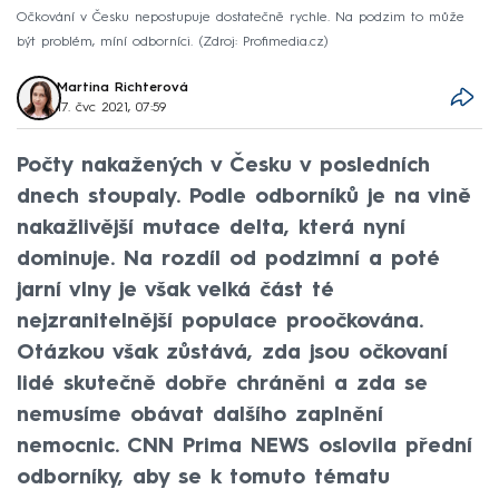
Očkování v Česku nepostupuje dostatečně rychle. Na podzim to může
být problém, míní odborníci.
Zdroj: Profimedia.cz
Martina Richterová
17. čvc 2021, 07:59
Počty nakažených v Česku v posledních
dnech stoupaly. Podle odborníků je na vině
nakažlivější mutace delta, která nyní
dominuje. Na rozdíl od podzimní a poté
jarní vlny je však velká část té
nejzranitelnější populace proočkována.
Otázkou však zůstává, zda jsou očkovaní
lidé skutečně dobře chráněni a zda se
nemusíme obávat dalšího zaplnění
nemocnic. CNN Prima NEWS oslovila přední
odborníky, aby se k tomuto tématu