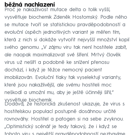
běžná nachlazení
Proč je nakažlivost mutace delta o tolik vyšší,
vysvětluje biochemik Zdeněk Hostomský. Podle něho
se mutace tvoří se statistickou pravděpodobností a
evoluční úspěch jednotlivých variant je měřen tím,
která z nich si dokáže vytvořit nejvyšší množství kopií
svého genomu. „V zájmu viru tak není hostitele zabít,
ale naopak maximalizovat své šíření. Mrtvý člověk
virus už nešíří a podobně ke snížení přenosu
dochází, i když je těžce nemocný pacient
imobilizován. Evoluční tlaky tak vyselektují varianty,
které jsou nakažlivější, ale svému hostiteli moc
neškodí a umožní mu, aby je ještě účinněji šířil,“
vysvětluje biochemik.
Dodává, že historická zkušenost ukazuje, že virus s
hostitelskou populací postupně dosáhnou určité
rovnováhy. Hostitel a patogen si na sebe zvyknou.
„Optimistický scénář je tedy takový, že i když se
tohoto viru s největší pravděpodobností nezbavíme,