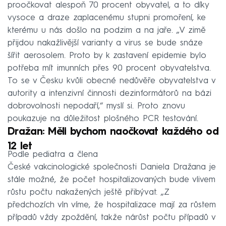
proočkovat alespoň 70 procent obyvatel, a to díky
vysoce a draze zaplacenému stupni promoření, ke
kterému u nás došlo na podzim a na jaře. „V zimě
přijdou nakažlivější varianty a virus se bude snáze
šířit aerosolem. Proto by k zastavení epidemie bylo
potřeba mít imunních přes 90 procent obyvatelstva.
To se v Česku kvůli obecné nedůvěře obyvatelstva v
autority a intenzivní činnosti dezinformátorů na bázi
dobrovolnosti nepodaří,“ myslí si. Proto znovu
poukazuje na důležitost plošného PCR testování.
Dražan: Měli bychom naočkovat každého od
12 let
Podle pediatra a člena
České vakcinologické společnosti Daniela Dražana je
stále možné, že počet hospitalizovaných bude vlivem
růstu počtu nakažených ještě přibývat. „Z
předchozích vln víme, že hospitalizace mají za růstem
případů vždy zpoždění, takže nárůst počtu případů v