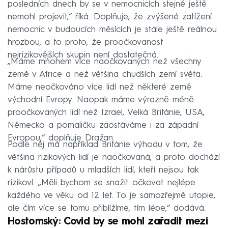
posledních dnech by se v nemocnicích stejně ještě
nemohl projevit,“ říká. Doplňuje, že zvýšené zatížení
nemocnic v budoucích měsících je stále ještě reálnou
hrozbou, a to proto, že proočkovanost
nejrizikovějších skupin není dostatečná.
„Máme mnohem více naočkovaných než všechny
země v Africe a než většina chudších zemí světa.
Máme neočkováno více lidí než některé země
východní Evropy. Naopak máme výrazně méně
proočkovaných lidí než Izrael, Velká Británie, USA,
Německo a pomaličku zaostáváme i za západní
Evropou,“ doplňuje Dražan.
Podle něj má například Británie výhodu v tom, že
většina rizikových lidí je naočkovaná, a proto dochází
k nárůstu případů u mladších lidí, kteří nejsou tak
rizikoví. „Měli bychom se snažit očkovat nejlépe
každého ve věku od 12 let. To je samozřejmě utopie,
ale čím více se tomu přiblížíme, tím lépe,“ dodává.
Hostomský: Covid by se mohl zařadit mezi