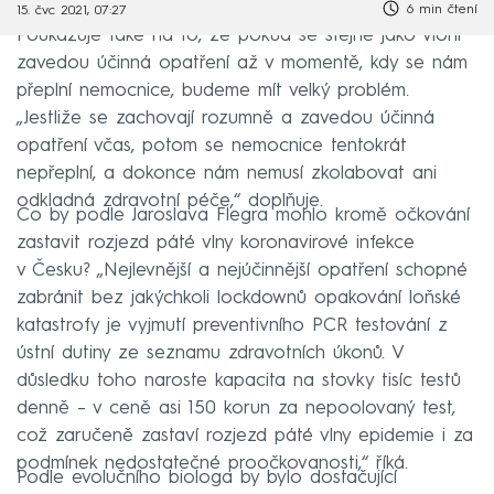
6 min čtení
15. čvc 2021, 07:27
Poukazuje také na to, že pokud se stejně jako vloni
zavedou účinná opatření až v momentě, kdy se nám
přeplní nemocnice, budeme mít velký problém.
„Jestliže se zachovají rozumně a zavedou účinná
opatření včas, potom se nemocnice tentokrát
nepřeplní, a dokonce nám nemusí zkolabovat ani
odkladná zdravotní péče,“ doplňuje.
Co by podle Jaroslava Flegra mohlo kromě očkování
zastavit rozjezd páté vlny koronavirové infekce
v Česku? „Nejlevnější a nejúčinnější opatření schopné
zabránit bez jakýchkoli lockdownů opakování loňské
katastrofy je vyjmutí preventivního PCR testování z
ústní dutiny ze seznamu zdravotních úkonů. V
důsledku toho naroste kapacita na stovky tisíc testů
denně – v ceně asi 150 korun za nepoolovaný test,
což zaručeně zastaví rozjezd páté vlny epidemie i za
podmínek nedostatečné proočkovanosti,“ říká.
Podle evolučního biologa by bylo dostačující