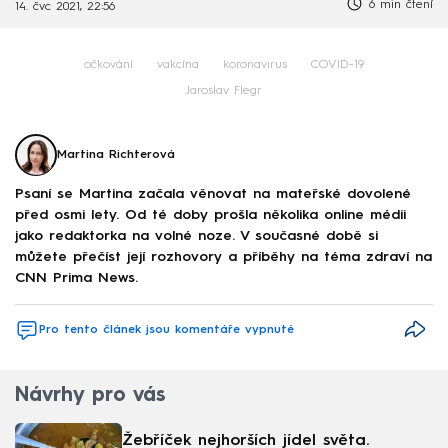
6 min čtení
14. čvc 2021, 22:56
očkování
vakcína
koronavirus
COVID-19
Jaroslav Flegr
Martina Richterová
Psaní se Martina začala věnovat na mateřské dovolené
před osmi lety. Od té doby prošla několika online médii
jako redaktorka na volné noze. V současné době si
můžete přečíst její rozhovory a příběhy na téma zdraví na
CNN Prima News.
Pro tento článek jsou komentáře vypnuté
Návrhy pro vás
Žebříček nejhorších jídel světa.