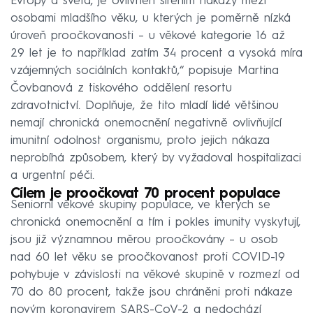
Evropy a světa, je ovlivněn šířením nákazy mezi
osobami mladšího věku, u kterých je poměrně nízká
úroveň proočkovanosti – u věkové kategorie 16 až
29 let je to například zatím 34 procent a vysoká míra
vzájemných sociálních kontaktů,“ popisuje Martina
Čovbanová z tiskového oddělení resortu
zdravotnictví. Doplňuje, že tito mladí lidé většinou
nemají chronická onemocnění negativně ovlivňující
imunitní odolnost organismu, proto jejich nákaza
neprobíhá způsobem, který by vyžadoval hospitalizaci
a urgentní péči.
Cílem je proočkovat 70 procent populace
Seniorní věkové skupiny populace, ve kterých se
chronická onemocnění a tím i pokles imunity vyskytují,
jsou již významnou měrou proočkovány – u osob
nad 60 let věku se proočkovanost proti COVID-19
pohybuje v závislosti na věkové skupině v rozmezí od
70 do 80 procent, takže jsou chráněni proti nákaze
novým koronavirem SARS-CoV-2 a nedochází