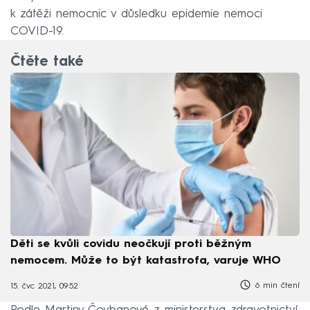
k zátěži nemocnic v důsledku epidemie nemoci
COVID-19.
Čtěte také
Děti se kvůli covidu neočkují proti běžným
nemocem. Může to být katastrofa, varuje WHO
6 min čtení
15. čvc 2021, 09:52