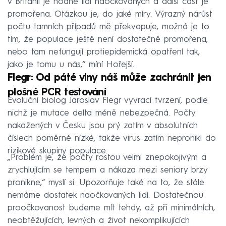
v Británii je hodně lidí naočkovaných a další část je
promořena. Otázkou je, do jaké míry. Výrazný nárůst
počtu tamních případů mě překvapuje, možná je to
tím, že populace ještě není dostatečně promořena,
nebo tam nefungují protiepidemická opatření tak,
jako je tomu u nás,“ míní Hořejší.
Flegr: Od páté vlny náš může zachránit jen
plošné PCR testování
Evoluční biolog Jaroslav Flegr vyvrací tvrzení, podle
nichž je mutace delta méně nebezpečná. Počty
nakažených v Česku jsou prý zatím v absolutních
číslech poměrně nízké, takže virus zatím nepronikl do
rizikové skupiny populace.
„Problém je, že počty rostou velmi znepokojivým a
zrychlujícím se tempem a nákaza mezi seniory brzy
pronikne,“ myslí si. Upozorňuje také na to, že stále
nemáme dostatek naočkovaných lidí. Dostatečnou
proočkovanost budeme mít tehdy, až při minimálních,
neobtěžujících, levných a život nekomplikujících