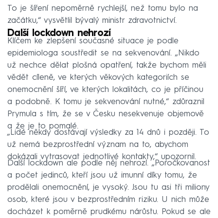
To je šíření nepoměrně rychlejší, než tomu bylo na
začátku,“ vysvětlil bývalý ministr zdravotnictví.
Další lockdown nehrozí
Klíčem ke zlepšení současné situace je podle
epidemiologa soustředit se na sekvenování. „Nikdo
už nechce dělat plošná opatření, takže bychom měli
vědět cíleně, ve kterých věkových kategoriích se
onemocnění šíří, ve kterých lokalitách, co je příčinou
a podobně. K tomu je sekvenování nutné,“ zdůraznil
Prymula s tím, že se v Česku nesekvenuje objemově
a že je to pomalé.
„Lidé někdy dostávají výsledky za 14 dnů i později. To
už nemá bezprostřední význam na to, abychom
dokázali vytrasovat jednotlivé kontakty,“ upozornil.
Další lockdown ale podle něj nehrozí. „Poročkovanost
a počet jedinců, kteří jsou už imunní díky tomu, že
prodělali onemocnění, je vysoký. Jsou tu asi tři miliony
osob, které jsou v bezprostředním riziku. U nich může
docházet k poměrně prudkému nárůstu. Pokud se ale