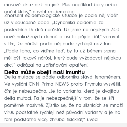
masové akce než na jiné. Plus například bary nebo
noční kluby,“ navrhl epidemiolog.
Zhoršení epidemiologické situace je podle něj vidět
už v současné době. „Dynamika epidemie za
posledních 14 dnů narůstá. Už jsme na nějakých 300
nově nakažených denně a asi to půjde dál,“ varoval
s tím, že nárůst podle něj bude rychlejší než loni.
„Podle toho, co vidíme teď, by tu už během srpna
měl být takový nárůst, který bude vyžadovat nějakou
akci,“ odkázal na zpřísňování opatření.
Delta může obejít naši imunitu
Delta mutace se podle odborníka stává fenoménem.
Ve vysílání CNN Prima NEWS proto Prymula vysvětlil,
čím je nebezpečná. „Je to varianta, která je dvojitou
delta mutací. Ta je nebezpečnější v tom, že se šíří
poměrně masivně. Zjistilo se, že na sliznicích se množí
virus podstatně rychleji než původní varianty a je ho
tam podstatně více, zhruba tisíckrát,“ uvedl.