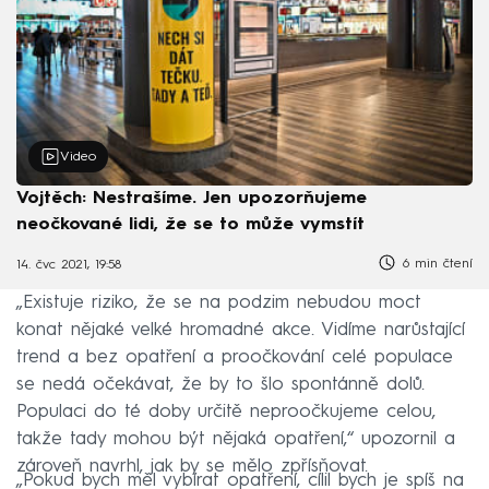
Video
Vojtěch: Nestrašíme. Jen upozorňujeme
neočkované lidi, že se to může vymstít
6 min čtení
14. čvc 2021, 19:58
„Existuje riziko, že se na podzim nebudou moct
konat nějaké velké hromadné akce. Vidíme narůstající
trend a bez opatření a proočkování celé populace
se nedá očekávat, že by to šlo spontánně dolů.
Populaci do té doby určitě neproočkujeme celou,
takže tady mohou být nějaká opatření,“ upozornil a
zároveň navrhl, jak by se mělo zpřísňovat.
„Pokud bych měl vybírat opatření, cílil bych je spíš na