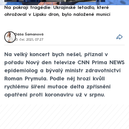
Na pokraji tragédie: Ukrajinské letadlo, které
P
ohrožoval v Lipsku dron, bylo naložené municí
e
Dáša Šamanová
15. čvc 2021, 07:27
Na velký koncert bych nešel, přiznal v
pořadu Nový den televize CNN Prima NEWS
epidemiolog a bývalý ministr zdravotnictví
Roman Prymula. Podle něj hrozí kvůli
rychlému šíření mutace delta zpřísnění
opatření proti koronaviru už v srpnu.