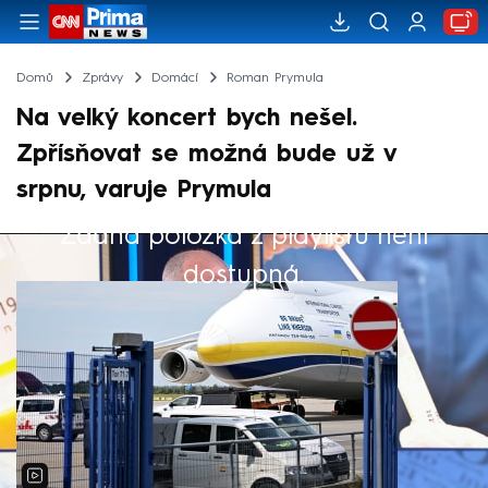
Domů
Zprávy
Domácí
Roman Prymula
Na velký koncert bych nešel.
Zpřísňovat se možná bude už v
srpnu, varuje Prymula
Žádná položka z playlistu není
Výběr redakce
dostupná.