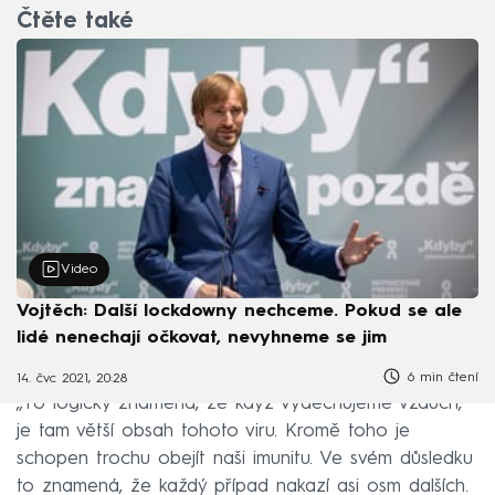
Čtěte také
Video
Vojtěch: Další lockdowny nechceme. Pokud se ale
lidé nenechají očkovat, nevyhneme se jim
6 min čtení
14. čvc 2021, 20:28
„To logicky znamená, že když vydechujeme vzduch,
je tam větší obsah tohoto viru. Kromě toho je
schopen trochu obejít naši imunitu. Ve svém důsledku
to znamená, že každý případ nakazí asi osm dalších.