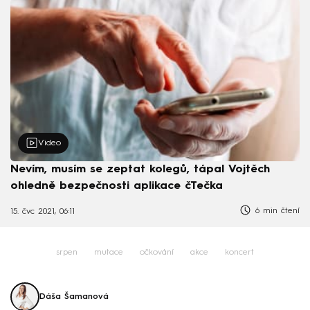
Video
Nevím, musím se zeptat kolegů, tápal Vojtěch
ohledně bezpečnosti aplikace čTečka
6 min čtení
15. čvc 2021, 06:11
srpen
mutace
očkování
akce
koncert
Dáša Šamanová