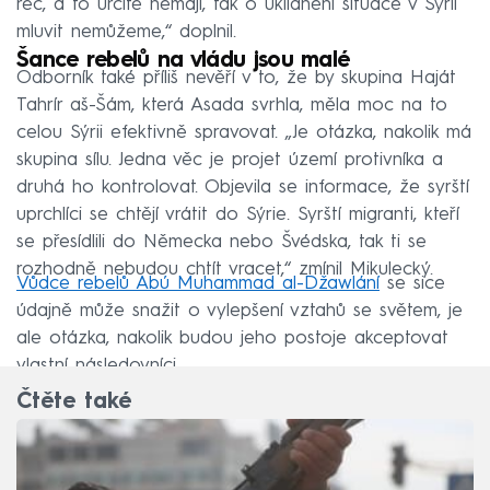
řeč, a to určitě nemají, tak o uklidnění situace v Sýrii
mluvit nemůžeme,“ doplnil.
Šance rebelů na vládu jsou malé
Odborník také příliš nevěří v to, že by skupina Haját
Tahrír aš-Šám, která Asada svrhla, měla moc na to
celou Sýrii efektivně spravovat. „Je otázka, nakolik má
skupina sílu. Jedna věc je projet území protivníka a
druhá ho kontrolovat. Objevila se informace, že syrští
uprchlíci se chtějí vrátit do Sýrie. Syrští migranti, kteří
se přesídlili do Německa nebo Švédska, tak ti se
rozhodně nebudou chtít vracet,“ zmínil Mikulecký.
Vůdce rebelů Abú Muhammad al-Džawlání
se sice
údajně může snažit o vylepšení vztahů se světem, je
ale otázka, nakolik budou jeho postoje akceptovat
vlastní následovníci.
Čtěte také