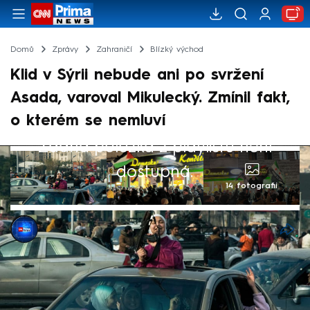
Domů
Zprávy
Zahraničí
Blízký východ
Klid v Sýrii nebude ani po svržení
Asada, varoval Mikulecký. Zmínil fakt,
o kterém se nemluví
Žádná položka z playlistu není
dostupná.
14 fotografií
CNN Prima NEWS
8. pro 2024, 16:53
Bezpečnostní analytik Milan Mikulecký v
rozhovoru pro CNN Prima NEWS řekl, že