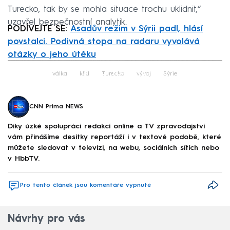
Turecko, tak by se mohla situace trochu uklidnit,“
uzavřel bezpečnostní analytik.
PODÍVEJTE SE:
Asadův režim v Sýrii padl, hlásí
povstalci. Podivná stopa na radaru vyvolává
otázky o jeho útěku
Failed to fetch
válka
klid
Turecko
vývoj
Sýrie
CNN Prima NEWS
Díky úzké spolupráci redakcí online a TV zpravodajství
vám přinášíme desítky reportáží i v textové podobě, které
můžete sledovat v televizi, na webu, sociálních sítích nebo
v HbbTV.
Pro tento článek jsou komentáře vypnuté
Návrhy pro vás