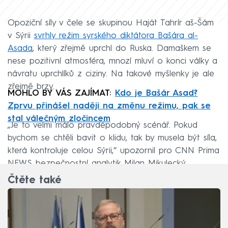
Opoziční síly v čele se skupinou Haját Tahrír aš-Šám
v Sýrii
svrhly režim syrského diktátora Bašára al-
Asada
, který zřejmě uprchl do Ruska. Damaškem se
nese pozitivní atmosféra, mnozí mluví o konci války a
návratu uprchlíků z ciziny. Na takové myšlenky je ale
zřejmě brzy.
MOHLO BY VÁS ZAJÍMAT:
Kdo je Bašár Asad?
Zprvu přinášel naději na změnu režimu, pak se
stal válečným zločincem
„Je to velmi málo pravděpodobný scénář. Pokud
bychom se chtěli bavit o klidu, tak by musela být síla,
která kontroluje celou Sýrii,“ upozornil pro CNN Prima
NEWS bezpečnostní analytik Milan Mikulecký.
Čtěte také