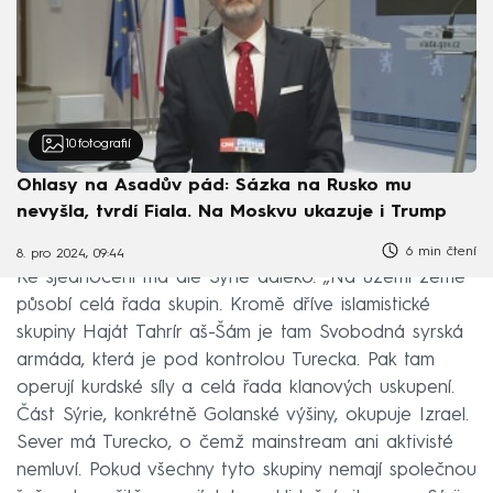
10
fotografií
Ohlasy na Asadův pád: Sázka na Rusko mu
nevyšla, tvrdí Fiala. Na Moskvu ukazuje i Trump
6 min čtení
8. pro 2024, 09:44
Ke sjednocení má ale Sýrie daleko. „Na území země
působí celá řada skupin. Kromě dříve islamistické
skupiny Haját Tahrír aš-Šám je tam Svobodná syrská
armáda, která je pod kontrolou Turecka. Pak tam
operují kurdské síly a celá řada klanových uskupení.
Část Sýrie, konkrétně Golanské výšiny, okupuje Izrael.
Sever má Turecko, o čemž mainstream ani aktivisté
nemluví. Pokud všechny tyto skupiny nemají společnou