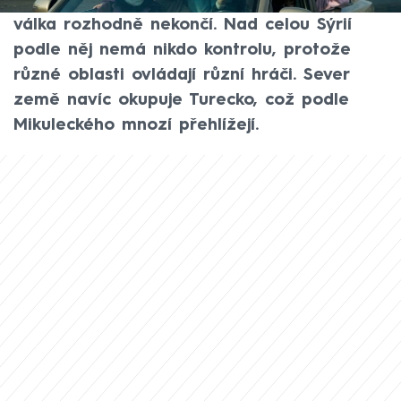
svržením režimu Bašára al-Asada občanská
válka rozhodně nekončí. Nad celou Sýrií
podle něj nemá nikdo kontrolu, protože
různé oblasti ovládají různí hráči. Sever
země navíc okupuje Turecko, což podle
Mikuleckého mnozí přehlížejí.