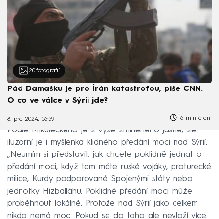
20
fotografií
Pád Damašku je pro Írán katastrofou, píše CNN.
O co ve válce v Sýrii jde?
6 min čtení
8. pro 2024, 06:59
Podle Mikuleckého je z výše zmíněného jasné, že
iluzorní je i myšlenka klidného předání moci nad Sýrií.
„Neumím si představit, jak chcete poklidně jednat o
předání moci, když tam máte ruské vojáky, proturecké
milice, Kurdy podporované Spojenými státy nebo
jednotky Hizballáhu. Poklidné předání moci může
proběhnout lokálně. Protože nad Sýrií jako celkem
nikdo nemá moc. Pokud se do toho ale nevloží více