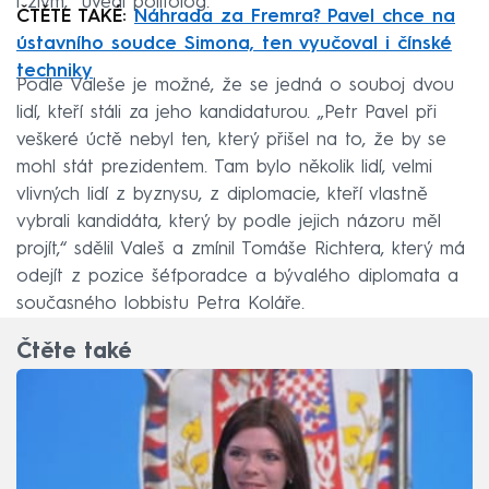
i zlým,“ uvedl politolog.
ČTĚTE TAKÉ:
Náhrada za Fremra? Pavel chce na
ústavního soudce Simona, ten vyučoval i čínské
techniky
Podle Valeše je možné, že se jedná o souboj dvou
lidí, kteří stáli za jeho kandidaturou. „Petr Pavel při
veškeré úctě nebyl ten, který přišel na to, že by se
mohl stát prezidentem. Tam bylo několik lidí, velmi
vlivných lidí z byznysu, z diplomacie, kteří vlastně
vybrali kandidáta, který by podle jejich názoru měl
projít,“ sdělil Valeš a zmínil Tomáše Richtera, který má
odejít z pozice šéfporadce a bývalého diplomata a
současného lobbistu Petra Koláře.
Čtěte také