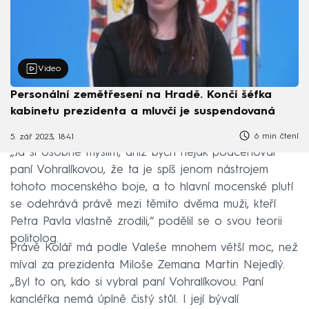
Video
Personální zemětřesení na Hradě. Končí šéfka
kabinetu prezidenta a mluvčí je suspendovaná
6 min čtení
5. zář 2023, 18:41
„Já si osobně myslím, aniž bych nějak podceňoval
paní Vohralíkovou, že ta je spíš jenom nástrojem
tohoto mocenského boje, a to hlavní mocenské plutí
se odehrává právě mezi těmito dvěma muži, kteří
Petra Pavla vlastně zrodili,“ podělil se o svou teorii
politolog.
Právě Kolář má podle Valeše mnohem větší moc, než
míval za prezidenta Miloše Zemana Martin Nejedlý.
„Byl to on, kdo si vybral paní Vohralíkovou. Paní
kancléřka nemá úplně čistý stůl. I její bývalí