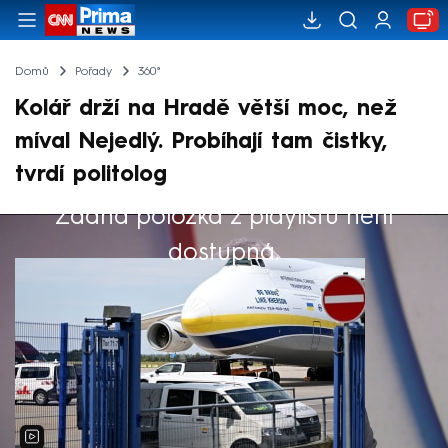
Domů
Pořady
360°
Kolář drží na Hradě větší moc, než
míval Nejedlý. Probíhají tam čistky,
tvrdí politolog
Žádná položka z playlistu není
Výběr redakce
dostupná.