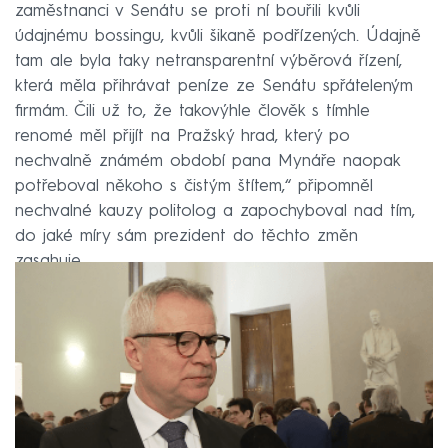
zaměstnanci v Senátu se proti ní bouřili kvůli
údajnému bossingu, kvůli šikaně podřízených. Údajně
tam ale byla taky netransparentní výběrová řízení,
která měla přihrávat peníze ze Senátu spřáteleným
firmám. Čili už to, že takovýhle člověk s tímhle
renomé měl přijít na Pražský hrad, který po
nechvalně známém období pana Mynáře naopak
potřeboval někoho s čistým štítem,“ připomněl
nechvalné kauzy politolog a zapochyboval nad tím,
do jaké míry sám prezident do těchto změn
zasahuje.