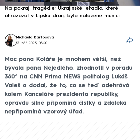
Na pokraji tragédie: Ukrajinské letadlo, které
P
ohrožoval v Lipsku dron, bylo naložené municí
e
Michaela Bartošová
13. zář 2023, 08:40
Moc pana Koláře je mnohem větší, než
bývala pana Nejedlého, zhodnotil v pořadu
360° na CNN Prima NEWS politolog Lukáš
Valeš a dodal, že to, co se teď odehrává
kolem Kanceláře prezidenta republiky,
opravdu silně připomíná čistky a zdaleka
nepřipomíná vzorový úřad.