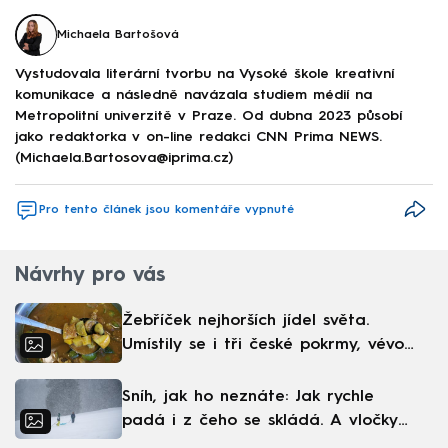
Michaela Bartošová
Vystudovala literární tvorbu na Vysoké škole kreativní
komunikace a následně navázala studiem médií na
Metropolitní univerzitě v Praze. Od dubna 2023 působí
jako redaktorka v on-line redakci CNN Prima NEWS.
(Michaela.Bartosova@iprima.cz)
Pro tento článek jsou komentáře vypnuté
Návrhy pro vás
Žebříček nejhorších jídel světa.
Umístily se i tři české pokrmy, vévodí
skandinávská kuchyně
Sníh, jak ho neznáte: Jak rychle
padá i z čeho se skládá. A vločky
nejsou bílé