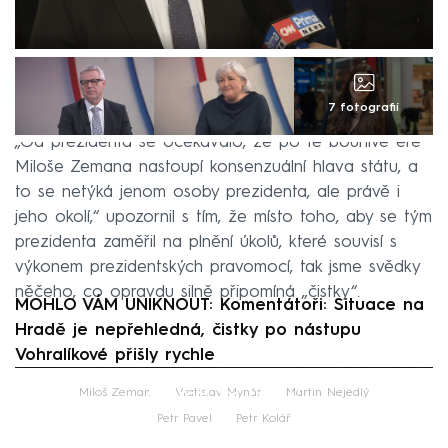
7 fotografií
„Od prezidenta se očekávalo, že po té bouřlivé éře
Miloše Zemana nastoupí konsenzuální hlava státu, a
to se netýká jenom osoby prezidenta, ale právě i
jeho okolí,“ upozornil s tím, že místo toho, aby se tým
prezidenta zaměřil na plnění úkolů, které souvisí s
výkonem prezidentských pravomocí, tak jsme svědky
něčeho, co opravdu silně připomíná „čistky“.
MOHLO VÁM UNIKNOUT: Komentátoři: Situace na
Hradě je nepřehledná, čistky po nástupu
Vohralíkové přišly rychle
Failed to fetch
Miloš Zeman
Vratislav Mynář
Martin Nejedlý
Petr Pavel
Petr Kolář