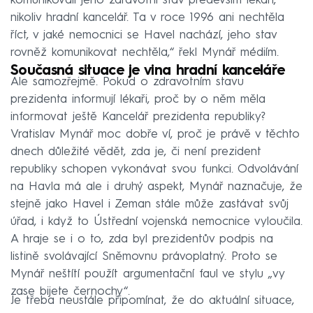
komunikovali jeho zdravotní stav především lékaři,
nikoliv hradní kancelář. Ta v roce 1996 ani nechtěla
říct, v jaké nemocnici se Havel nachází, jeho stav
rovněž komunikovat nechtěla,“ řekl Mynář médiím.
Současná situace je vina hradní kanceláře
Ale samozřejmě. Pokud o zdravotním stavu
prezidenta informují lékaři, proč by o něm měla
informovat ještě Kancelář prezidenta republiky?
Vratislav Mynář moc dobře ví, proč je právě v těchto
dnech důležité vědět, zda je, či není prezident
republiky schopen vykonávat svou funkci. Odvolávání
na Havla má ale i druhý aspekt, Mynář naznačuje, že
stejně jako Havel i Zeman stále může zastávat svůj
úřad, i když to Ústřední vojenská nemocnice vyloučila.
A hraje se i o to, zda byl prezidentův podpis na
listině svolávající Sněmovnu právoplatný. Proto se
Mynář neštítí použít argumentační faul ve stylu „vy
zase bijete černochy“.
Je třeba neustále připomínat, že do aktuální situace,