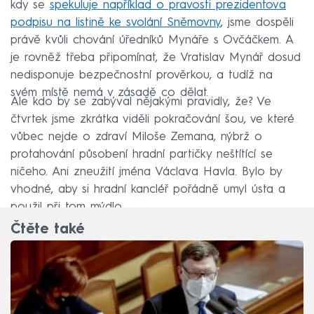
kdy se
spekuluje například o pravosti prezidentova
podpisu na listině ke svolání Sněmovny
, jsme dospěli
právě kvůli chování úředníků Mynáře s Ovčáčkem. A
je rovněž třeba připomínat, že Vratislav Mynář dosud
nedisponuje bezpečnostní prověrkou, a tudíž na
svém místě nemá v zásadě co dělat.
Ale kdo by se zabýval nějakými pravidly, že? Ve
čtvrtek jsme zkrátka viděli pokračování šou, ve které
vůbec nejde o zdraví Miloše Zemana, nýbrž o
protahování působení hradní partičky neštítící se
ničeho. Ani zneužití jména Václava Havla. Bylo by
vhodné, aby si hradní kancléř pořádně umyl ústa a
použil při tom mýdlo.
Čtěte také