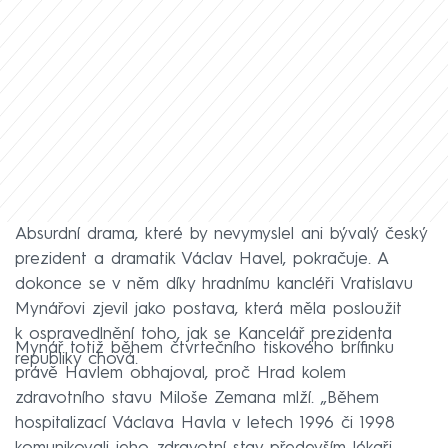
Absurdní drama, které by nevymyslel ani bývalý český
prezident a dramatik Václav Havel, pokračuje. A
dokonce se v něm díky hradnímu kancléři Vratislavu
Mynářovi zjevil jako postava, která měla posloužit
k ospravedlnění toho, jak se Kancelář prezidenta
Mynář totiž během čtvrtečního tiskového brífinku
republiky chová.
právě Havlem obhajoval, proč Hrad kolem
zdravotního stavu Miloše Zemana mlží. „Během
hospitalizací Václava Havla v letech 1996 či 1998