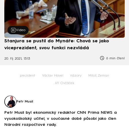
Video
Stanjura se pustil do Mynáře: Chová se jako
viceprezident, svou funkci nezvládá
6 min čtení
20. říj 2021, 13:13
prezident
Václav Havel
názory
Miloš Zeman
Jiří Ovčáček
Petr Musil
Petr Musil byl ekonomický redaktor CNN Prima NEWS a
vysokoškolský učitel, v současné době působí jako člen
Národní rozpočtové rady.