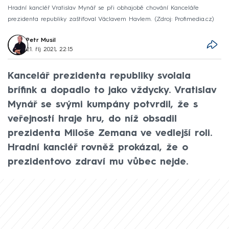
Hradní kancléř Vratislav Mynář se při obhajobě chování Kanceláře
prezidenta republiky zaštiťoval Václavem Havlem.
Zdroj: Profimedia.cz
Petr Musil
21. říj 2021, 22:15
Kancelář prezidenta republiky svolala
brífink a dopadlo to jako vždycky. Vratislav
Mynář se svými kumpány potvrdil, že s
veřejností hraje hru, do níž obsadil
prezidenta Miloše Zemana ve vedlejší roli.
Hradní kancléř rovněž prokázal, že o
prezidentovo zdraví mu vůbec nejde.