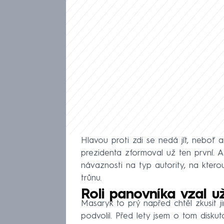
Hlavou proti zdi se nedá jít, neboť 
prezidenta zformoval už ten první. 
návaznosti na typ autority, na kter
trůnu.
Roli panovníka vzal 
Masaryk to prý napřed chtěl zkusit ji
podvolil. Před lety jsem o tom disku