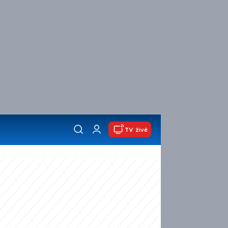
TV živě