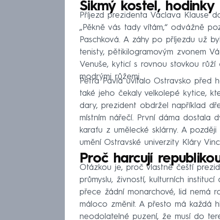
Šikmý kostel, hodinky
Příjezd prezidenta Václava Klause do
„Pěkně vás tady vítám,“ odvážně pozd
Paschková. A záhy po příjezdu už by
tenisty, pětikilogramovým zvonem V
Venuše, kyticí s rovnou stovkou růží
modrými růžemi.
Petra Pavla uvítalo Ostravsko před 
také jeho čekaly velkolepé kytice, k
dary, prezident obdržel například dř
místním nářečí. První dáma dostala 
karafu z umělecké sklárny. A později
umění Ostravské univerzity Kláry Vinc
Proč harcují republiko
Otázkou je, proč vlastně čeští prezid
průmyslu, živností, kulturních instit
přece žádní monarchové, lid nemá ro
máloco změnit. A přesto má každá hl
neodolatelné puzení, že musí do ter