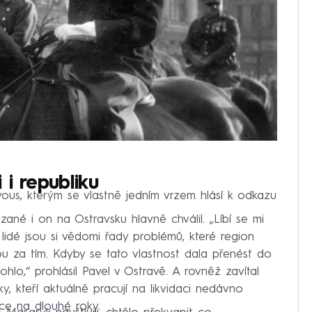
i republiku
ous, kterým se vlastně jedním vrzem hlásí k odkazu
né i on na Ostravsku hlavně chválil. „Líbí se mi
 lidé jsou si vědomi řady problémů, které region
jdou za tím. Kdyby se tato vlastnost dala přenést do
ohlo,“ prohlásil Pavel v Ostravě. A rovněž zavítal
y, kteří aktuálně pracují na likvidaci nedávno
ce na dlouhé roky.