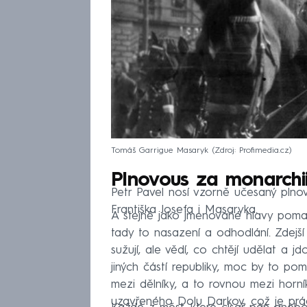
Tomáš Garrigue Masaryk
Zdroj: Profimedia.cz
Plnovous za monarchii 
Petr Pavel nosí vzorně učesaný plnov
Františka Josefa i Masaryka.
A stejně jako jmenované hlavy pomaza
tady to nasazení a odhodlání. Zdejší
sužují, ale vědí, co chtějí udělat a 
jiných částí republiky, moc by to pom
mezi dělníky, a to rovnou mezi horník
uzavřeného Dolu Darkov, což je prá