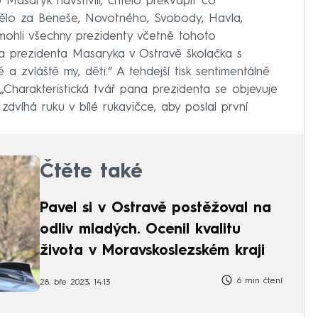
Masaryk navštívili, chtělo překvapit co
e dělo za Beneše, Novotného, Svobody, Havla,
ohli všechny prezidenty včetně tohoto
la prezidenta Masaryka v Ostravě školačka s
 a zvláště my, děti.“ A tehdejší tisk sentimentálně
 „Charakteristická tvář pana prezidenta se objevuje
zdvíhá ruku v bílé rukavičce, aby poslal první
Čtěte také
Pavel si v Ostravě postěžoval na
odliv mladých. Ocenil kvalitu
života v Moravskoslezském kraji
6 min čtení
28. bře 2023, 14:13