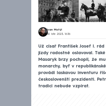
Ivan Motýl
30. bře 2023, 16:36
Už císař František Josef I. rá
jízdy radostně oslavoval. Také
Masaryk brzy pochopil, že mu
monarchy, byť v republikánsk
provádí laskavou inventuru říše
českoslovenští prezidenti. Pe
tradici nebude vzpírat.