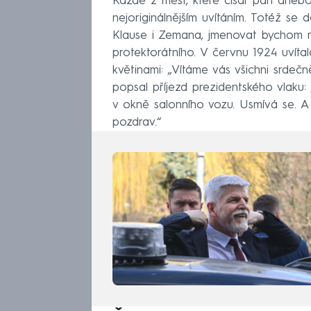
Každé z měst, které císař pán anebo 
nejoriginálnějším uvítáním. Totéž s
Klause i Zemana, jmenovat bychom m
protektorátního. V červnu 1924 uvíta
květinami: „Vítáme vás všichni srdečně
popsal příjezd prezidentského vlaku:
v okně salonního vozu. Usmívá se. A 
pozdrav.“