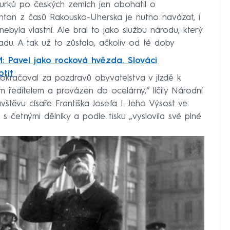
burků po českých zemích jen obohatil o
onton z časů Rakousko-Uherska je nutno navázat, i
ebyla vlastní. Ale bral to jako službu národu, který
du. A tak už to zůstalo, ačkoliv od té doby
 Pavel jako rocková hvězda. Slováci
otit
 pokračoval za pozdravů obyvatelstva v jízdě k
m ředitelem a provázen do ocelárny,“ líčily Národní
vštěvu císaře Františka Josefa I. Jeho Výsost ve
 s četnými dělníky a podle tisku „vyslovila své plné