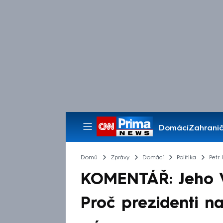
Domácí
Zahranič
Pořady
Domů
Zprávy
Domácí
Politika
Petr 
KOMENTÁŘ: Jeho V
Proč prezidenti n