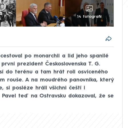
14 fotografií
d cestoval po monarchii a lid jeho spanilé
 první prezident Československa T. G.
sí do terénu a tam hrát roli osvíceného
ém rouše. A na moudrého panovníka, který
, si posléze hráli všichni čeští i
tr Pavel teď na Ostravsku dokazoval, že se