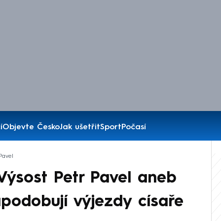
í
Objevte Česko
Jak ušetřit
Sport
Počasí
Pavel
ýsost Petr Pavel aneb
apodobují výjezdy císaře