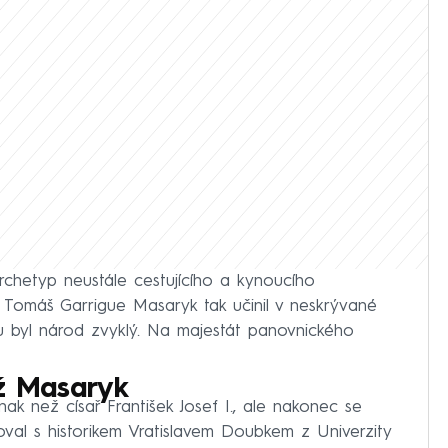
archetyp neustále cestujícího a kynoucího
A Tomáš Garrigue Masaryk tak učinil v neskrývané
ou byl národ zvyklý. Na majestát panovnického
už Masaryk
nak než císař František Josef I., ale nakonec se
toval s historikem Vratislavem Doubkem z Univerzity