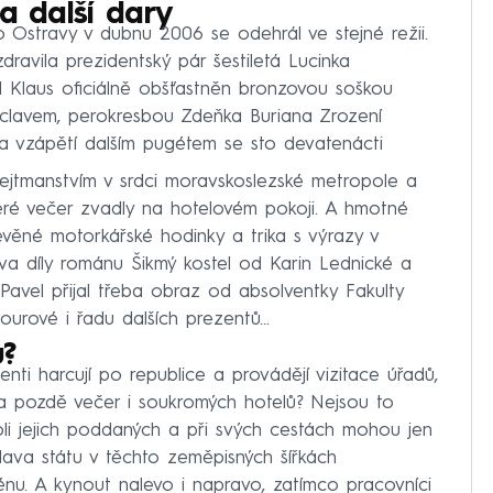
 a další dary
 Ostravy v dubnu 2006 se odehrál ve stejné režii.
ravila prezidentský pár šestiletá Lucinka
l Klaus oficiálně obšťastněn bronzovou soškou
áclavem, perokresbou Zdeňka Buriana Zrození
 a vzápětí dalším pugétem se sto devatenácti
hejtmanstvím v srdci moravskoslezské metropole a
teré večer zvadly na hotelovém pokoji. A hmotné
evěné motorkářské hodinky a trika s výrazy v
dva díly románu Šikmý kostel od Karin Lednické a
 Pavel přijal třeba obraz od absolventky Fakulty
ourové i řadu dalších prezentů...
u?
enti harcují po republice a provádějí vizitace úřadů,
ucí a pozdě večer i soukromých hotelů? Nejsou to
li jejich poddaných a při svých cestách mohou jen
ava státu v těchto zeměpisných šířkách
énu. A kynout nalevo i napravo, zatímco pracovníci