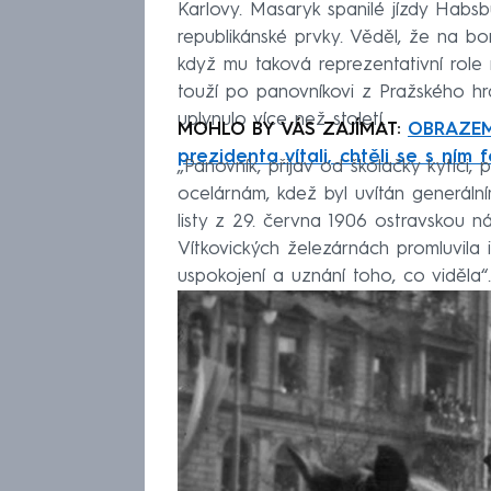
Karlovy. Masaryk spanilé jízdy Habs
republikánské prvky. Věděl, že na b
když mu taková reprezentativní role n
touží po panovníkovi z Pražského hra
uplynulo více než století.
MOHLO BY VÁS ZAJÍMAT:
OBRAZEM:
prezidenta vítali, chtěli se s ním f
„Panovník, přijav od školačky kytici,
ocelárnám, kdež byl uvítán generální
listy z 29. června 1906 ostravskou ná
Vítkovických železárnách promluvila i
uspokojení a uznání toho, co viděla“.