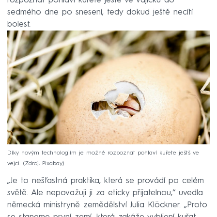
rozpoznat pohlaví kuřete ještě ve vajíčku do
sedmého dne po snesení, tedy dokud ještě necítí
bolest.
Díky novým technologiím je možné rozpoznat pohlaví kuřete ještš ve
vejci.
Zdroj: Pixabay
„Je to nešťastná praktika, která se provádí po celém
světě. Ale nepovažuji ji za eticky přijatelnou,“ uvedla
německá ministryně zemědělství Julia Klöckner. „Proto