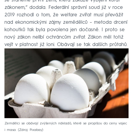
se staneme první zemí, která zakáže vybíjení kuřat
zákonem,“ dodala. Federální správní soud již v roce
2019 rozhodl o tom, že welfare zvířat musí převážit
nad ekonomickými zájmy zemědělců – metoda drcení
kohoutků tak byla povolena jen dočasně. I proto se
nový zákon nelíbí ochráncům zvířat. Zákon měl totiž
vejít v platnost již loni. Obávají se tak dalších průtahů.
Zemdělci se obávají zvýšených nákladů, které se propíšou do ceny vajec
i masa.
Zdroj: Pixabay