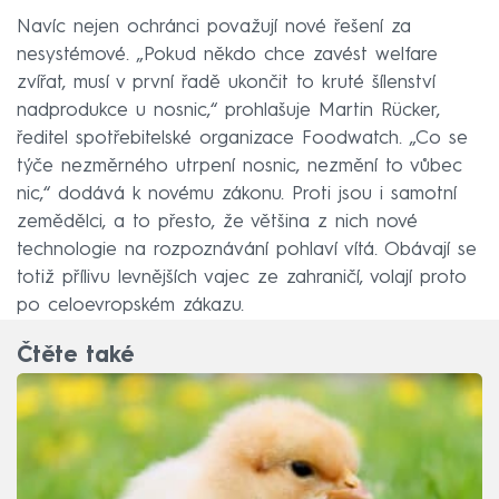
Navíc nejen ochránci považují nové řešení za
nesystémové. „Pokud někdo chce zavést welfare
zvířat, musí v první řadě ukončit to kruté šílenství
nadprodukce u nosnic,“ prohlašuje Martin Rücker,
ředitel spotřebitelské organizace Foodwatch. „Co se
týče nezměrného utrpení nosnic, nezmění to vůbec
nic,“ dodává k novému zákonu. Proti jsou i samotní
zemědělci, a to přesto, že většina z nich nové
technologie na rozpoznávání pohlaví vítá. Obávají se
totiž přílivu levnějších vajec ze zahraničí, volají proto
po celoevropském zákazu.
Čtěte také