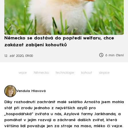
Německo se dostává do popředí welfaru, chce
zakázat zabíjení kohoutků
6 min čtení
12. zář 2020, 09:00
vejce
Německo
technologie
kohout
slepice
Vendula Hlavová
Díky rozhodnutí zachránit malé selátko Arnošta jsem mohla
stát při zrodu jednoho z největších azylů pro
„hospodářská“ zvířata u nás, Azylové farmy Jarikhanda, a
pomáhat v jejím rozvoji a záchraně dalších zvířat, která
většina lidí považuje jen za stroje na maso, mléko či vejce.