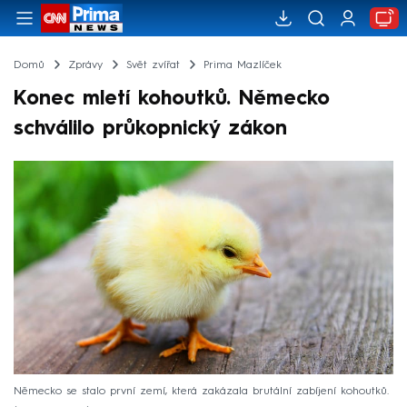
Domů
Zprávy
Svět zvířat
Prima Mazlíček
Konec mletí kohoutků. Německo
schválilo průkopnický zákon
Německo se stalo první zemí, která zakázala brutální zabíjení kohoutků.