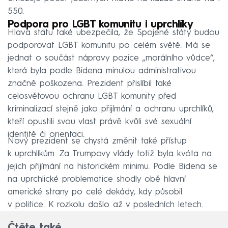
550.
Podpora pro LGBT komunitu i uprchlíky
Hlava státu také ubezpečila, že Spojené státy budou
podporovat LGBT komunitu po celém světě. Má se
jednat o součást nápravy pozice „morálního vůdce“,
která byla podle Bidena minulou administrativou
značně poškozena. Prezident přislíbil také
celosvětovou ochranu LGBT komunity před
kriminalizací stejně jako přijímání a ochranu uprchlíků,
kteří opustili svou vlast právě kvůli své sexuální
identitě či orientaci.
Nový prezident se chystá změnit také přístup
k uprchlíkům. Za Trumpovy vlády totiž byla kvóta na
jejich přijímání na historickém minimu. Podle Bidena se
na uprchlické problematice shodly obě hlavní
americké strany po celé dekády, kdy působil
v politice. K rozkolu došlo až v posledních letech.
Čtěte také