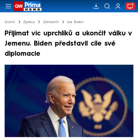
Domů
Zprávy
Zahraničí
Joe Biden
Přijímat víc uprchlíků a ukončit válku v
Jemenu. Biden představil cíle své
diplomacie