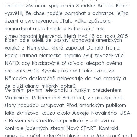
i nadále zůstanou spojencem Saudské Arábie. Biden
vysvětlil, že chce nadále pomáhat s ochranou jejího
území a svrchovanosti. „Tato válka způsobila
humanitární a strategickou katastrofu,“ řekl
k mezinárodní intervenci, která trvá již od roku 2015.
Biden dále sdělil, že zastaví stahování amerických
vojáků z Německa, které započal Donald Trump.
Podle Trumpa Německo neplnilo svůj závazek vůči
NATO, aby každoročně přispívalo alespoň dvěma
procenty HDP. Bývalý prezident také tvrdil, že
Německo dostatečně neinvestuje do své armády a
že dluží alianci miliardy dolarů.
Ve svém prvním telefonátu s ruským prezidentem
Vladimirem Putinem měl Biden říct, že mu Spojené
státy nebudou ustupovat. Před americkým publikem
také zkritizoval kauzu okolo Alexeje Navalného. USA
s Ruskem však nedávno prodloužily smlouvu o
kontrole jaderných zbraní Nový START. Kontrakt
omezuje počet jaderných hlavic na každé straně na 1