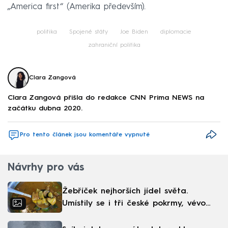
„America first“ (Amerika především).
politika
Spojené státy
Joe Biden
diplomacie
zahraniční politika
Clara Zangová
Clara Zangová přišla do redakce CNN Prima NEWS na
začátku dubna 2020.
Pro tento článek jsou komentáře vypnuté
Návrhy pro vás
Žebříček nejhorších jídel světa.
Umístily se i tři české pokrmy, vévodí
skandinávská kuchyně