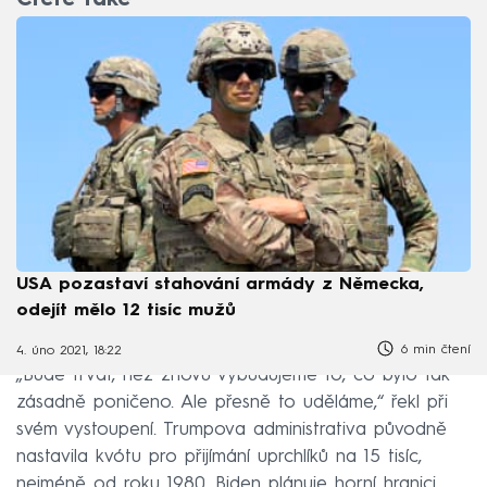
USA pozastaví stahování armády z Německa,
odejít mělo 12 tisíc mužů
6 min čtení
4. úno 2021, 18:22
„Bude trvat, než znovu vybudujeme to, co bylo tak
zásadně poničeno. Ale přesně to uděláme,“ řekl při
svém vystoupení. Trumpova administrativa původně
nastavila kvótu pro přijímání uprchlíků na 15 tisíc,
nejméně od roku 1980. Biden plánuje horní hranici