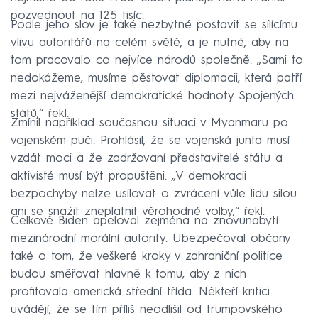
pozvednout na 125 tisíc.
Podle jeho slov je také nezbytné postavit se sílícímu
vlivu autoritářů na celém světě, a je nutné, aby na
tom pracovalo co nejvíce národů společně. „Sami to
nedokážeme, musíme pěstovat diplomacii, která patří
mezi nejváženější demokratické hodnoty Spojených
států,“ řekl.
Zmínil například současnou situaci v Myanmaru po
vojenském puči. Prohlásil, že se vojenská junta musí
vzdát moci a že zadržovaní představitelé státu a
aktivisté musí být propuštěni. „V demokracii
bezpochyby nelze usilovat o zvrácení vůle lidu silou
ani se snažit zneplatnit věrohodné volby,“ řekl.
Celkově Biden apeloval zejména na znovunabytí
mezinárodní morální autority. Ubezpečoval občany
také o tom, že veškeré kroky v zahraniční politice
budou směřovat hlavně k tomu, aby z nich
profitovala americká střední třída. Někteří kritici
uvádějí, že se tím příliš neodlišil od trumpovského