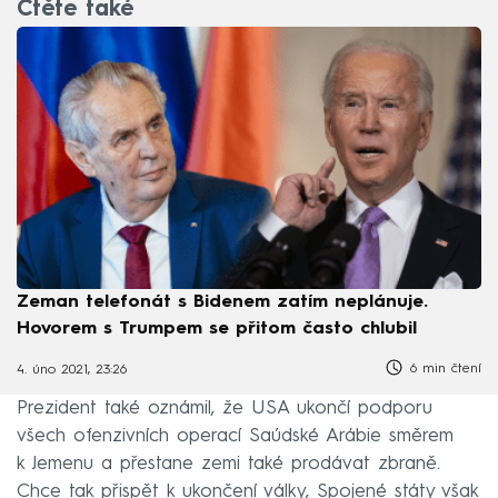
Čtěte také
Zeman telefonát s Bidenem zatím neplánuje.
Hovorem s Trumpem se přitom často chlubil
6 min čtení
4. úno 2021, 23:26
Prezident také oznámil, že USA ukončí podporu
všech ofenzivních operací Saúdské Arábie směrem
k Jemenu a přestane zemi také prodávat zbraně.
Chce tak přispět k ukončení války, Spojené státy však