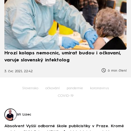
Hrozí kolaps nemocnic, umírat budou i očkovaní,
varuje slovenský infektolog
6 min čtení
3. čvc 2021, 22:42
Slovensko
očkování
pandemie
koronavirus
COVID-19
Jiří Lizec
Absolvent Vyšší odborné škole publicistiky v Praze. Kromě