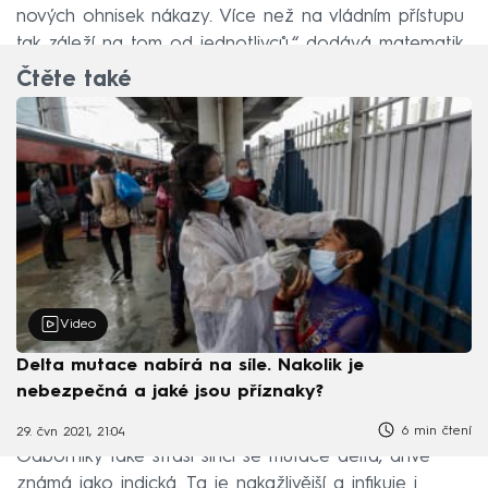
nových ohnisek nákazy. Více než na vládním přístupu
tak záleží na tom od jednotlivců,“ dodává matematik.
Čtěte také
Video
Delta mutace nabírá na síle. Nakolik je
nebezpečná a jaké jsou příznaky?
6 min čtení
29. čvn 2021, 21:04
Odborníky také straší šířící se mutace delta, dříve
známá jako indická. Ta je nakažlivější a infikuje i