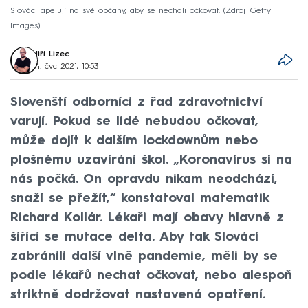
Slováci apelují na své občany, aby se nechali očkovat.
Zdroj: Getty
Images
Jiří Lizec
4. čvc 2021, 10:53
Slovenští odborníci z řad zdravotnictví
varují. Pokud se lidé nebudou očkovat,
může dojít k dalším lockdownům nebo
plošnému uzavírání škol. „Koronavirus si na
nás počká. On opravdu nikam neodchází,
snaží se přežít,“ konstatoval matematik
Richard Kollár. Lékaři mají obavy hlavně z
šířící se mutace delta. Aby tak Slováci
zabránili další vlně pandemie, měli by se
podle lékařů nechat očkovat, nebo alespoň
striktně dodržovat nastavená opatření.