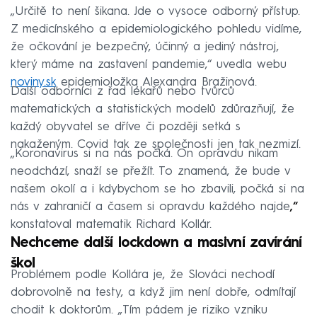
„Určitě to není šikana. Jde o vysoce odborný přístup.
Z medicínského a epidemiologického pohledu vidíme,
že očkování je bezpečný, účinný a jediný nástroj,
který máme na zastavení pandemie,“ uvedla webu
noviny.sk
epidemioložka Alexandra Bražinová.
Další odborníci z řad lékařů nebo tvůrců
matematických a statistických modelů zdůrazňují, že
každý obyvatel se dříve či později setká s
nakaženým. Covid tak ze společnosti jen tak nezmizí.
„Koronavirus si na nás počká. On opravdu nikam
neodchází, snaží se přežít. To znamená, že bude v
našem okolí a i kdybychom se ho zbavili, počká si na
nás v zahraničí a časem si opravdu každého najde
,“
konstatoval matematik Richard Kollár.
Nechceme další lockdown a masivní zavírání
škol
Problémem podle Kollára je, že Slováci nechodí
dobrovolně na testy, a když jim není dobře, odmítají
chodit k doktorům. „Tím pádem je riziko vzniku