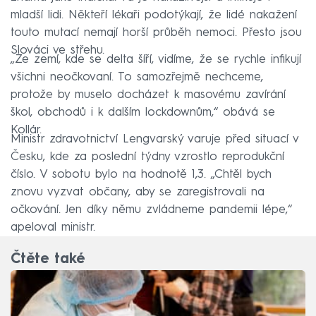
mladší lidi. Někteří lékaři podotýkají, že lidé nakažení
touto mutací nemají horší průběh nemoci. Přesto jsou
Slováci ve střehu.
„Ze zemí, kde se delta šíří, vidíme, že se rychle infikují
všichni neočkovaní. To samozřejmě nechceme,
protože by muselo docházet k masovému zavírání
škol, obchodů i k dalším lockdownům,“ obává se
Kollár.
Ministr zdravotnictví Lengvarský varuje před situací v
Česku, kde za poslední týdny vzrostlo reprodukční
číslo. V sobotu bylo na hodnotě 1,3. „Chtěl bych
znovu vyzvat občany, aby se zaregistrovali na
očkování. Jen díky němu zvládneme pandemii lépe,“
apeloval ministr.
Čtěte také