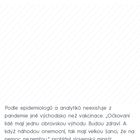
Podle epidemiologů a analytiků neexistuje z
pandemie jiné východisko než vakcinace. „Očkovaní
lidé mají jednu obrovskou výhodu. Budou zdraví. A
když náhodou onemocní, tak mají velkou šanci, že na
nemoc nezemřou,“ prohlásil slovenský ministr