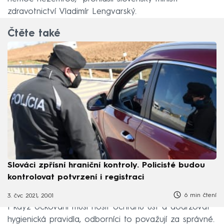
zdravotnictví Vladimír Lengvarský.
Čtěte také
Slováci zpřísní hraniční kontroly. Policisté budou
kontrolovat potvrzení i registraci
6 min čtení
3. čvc 2021, 20:01
I když očkovaní musí nosit ochranu úst a dodržovat
hygienická pravidla, odborníci to považují za správné.