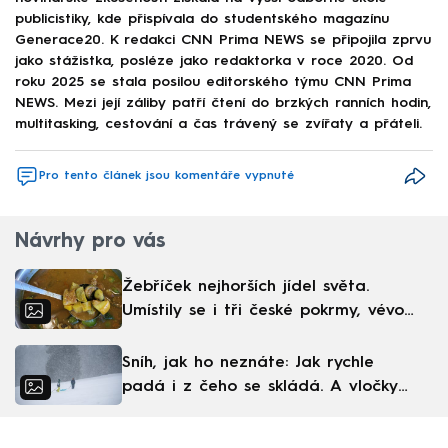
publicistiky, kde přispívala do studentského magazínu
Generace20. K redakci CNN Prima NEWS se připojila zprvu
jako stážistka, posléze jako redaktorka v roce 2020. Od
roku 2025 se stala posilou editorského týmu CNN Prima
NEWS. Mezi její záliby patří čtení do brzkých ranních hodin,
multitasking, cestování a čas trávený se zvířaty a přáteli.
Pro tento článek jsou komentáře vypnuté
Návrhy pro vás
Žebříček nejhorších jídel světa.
Umístily se i tři české pokrmy, vévodí
skandinávská kuchyně
Sníh, jak ho neznáte: Jak rychle
padá i z čeho se skládá. A vločky
nejsou bílé