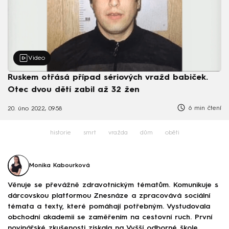
Video
Ruskem otřásá případ sériových vražd babiček.
Otec dvou dětí zabil až 32 žen
6 min čtení
20. úno 2022, 09:58
historie
smrt
vražda
dům
oběti
Monika Kabourková
Věnuje se převážně zdravotnickým tématům. Komunikuje s
dárcovskou platformou Znesnáze a zpracovává sociální
témata a texty, které pomáhají potřebným. Vystudovala
obchodní akademii se zaměřením na cestovní ruch. První
novinářské zkušenosti získala na Vyšší odborné škole