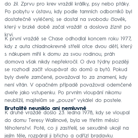
do žil. Zprvu pro krev vraždil králíky, psy nebo ptáky.
Po pobytu v ústavu, kdy podle tamních odborníků byl
dostatečně vyléčený, se dostal na svobodu člověk,
který v brzké době začal vraždit a doslova žíznit po
krvi.
K první vraždě se Chase odhodlal koncem roku 1977,
kdy z auta chladnokrevně střelil otce dvou dětí, který
s nákupem mířil k domu za svou rodinou, práh
domova však nikdy nepřekročil. O dva týdny později
se rozhodl začít vloupávat do domů a bytů. Pokud
byly dveře zamčené, považoval to za znamení, kdy
není vítán. V opačném případě považoval odemčené
dveře jako vstupenku. Po prvním vloupání nikomu
neublížil, majitelům se „pouze“ vykálel do postele.
Brutalitě neuniklo ani nemluvně
K druhé vraždě došlo 23. ledna 1978, kdy se vloupal
do domu Teresy Wallinové, byla ve třetím měsíci
těhotenství. Poté, co ji zastřelil, se sexuálně ukojil na
jejím těle, rozpáral ji břicho a odřízl bradavku.