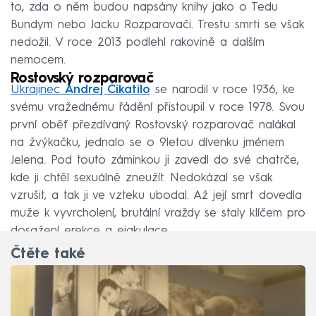
to, zda o něm budou napsány knihy jako o Tedu
Bundym nebo Jacku Rozparovači. Trestu smrti se však
nedožil. V roce 2013 podlehl rakovině a dalším
nemocem.
Rostovský rozparovač
Ukrajinec
Andrej Čikatilo
se narodil v roce 1936, ke
svému vražednému řádění přistoupil v roce 1978. Svou
první oběť přezdívaný Rostovský rozparovač nalákal
na žvýkačku, jednalo se o 9letou dívenku jménem
Jelena. Pod touto záminkou ji zavedl do své chatrče,
kde ji chtěl sexuálně zneužít. Nedokázal se však
vzrušit, a tak ji ve vzteku ubodal. Až její smrt dovedla
muže k vyvrcholení, brutální vraždy se staly klíčem pro
dosažení erekce a ejakulace.
Čtěte také