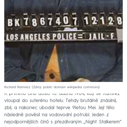
Richard Ramirez
Zdroj: public domain wikipedia commons
K prvnímu činu došlo 10. dubna 1984, kdy se Ramirez
vloupal do suterénu hotelu. Tehdy brutálně znásilnil,
zbil, a nakonec ubodal teprve 9letou Mei. Její tělo
následně pověsil na vodovodní potrubí. Jeden z
nejodpornějších činů s přezdívaným „Night Stalkerem“