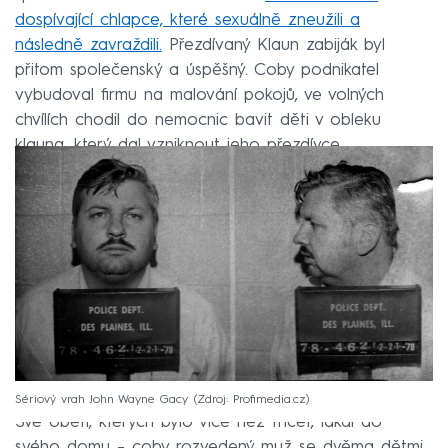
dospívající chlapce, které sexuálně zneužili a
následně zavraždili.
Přezdívaný Klaun zabiják byl
přitom společenský a úspěšný. Coby podnikatel
vybudoval firmu na malování pokojů, ve volných
chvílích chodil do nemocnic bavit děti v obleku
klauna, který dal vzniknout jeho přezdívce.
Sériový vrah John Wayne Gacy
Zdroj: Profimedia.cz
Své oběti, kterých bylo více než třicet, lákal do
svého domu – coby rozvedený muž se dvěma dětmi