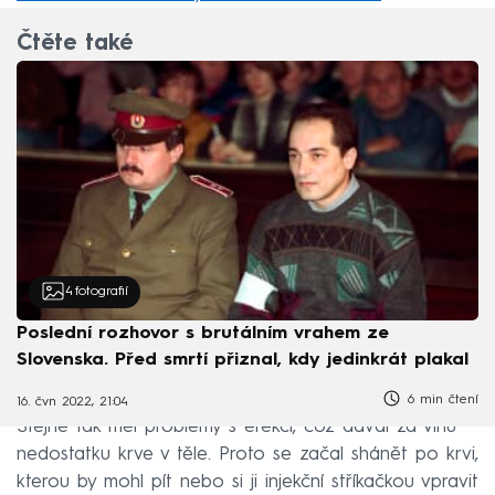
Čtěte také
4
fotografií
Poslední rozhovor s brutálním vrahem ze
Slovenska. Před smrtí přiznal, kdy jedinkrát plakal
6 min čtení
16. čvn 2022, 21:04
Stejně tak měl problémy s erekcí, což dával za vinu
nedostatku krve v těle. Proto se začal shánět po krvi,
kterou by mohl pít nebo si ji injekční stříkačkou vpravit