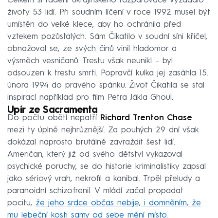
Celkem si řádění ukrajinského rozparovače vyžádalo
životy 53 lidí. Při soudním líčení v roce 1992 musel být
umístěn do velké klece, aby ho ochránila před
vztekem pozůstalých. Sám Čikatilo v soudní síni křičel,
obnažoval se, ze svých činů vinil hladomor a
výsměch vesničanů. Trestu však neunikl – byl
odsouzen k trestu smrti. Popravčí kulka jej zasáhla 15.
února 1994 do pravého spánku. Život Čikatila se stal
inspirací například pro film Petra Jákla Ghoul.
Upír ze Sacramenta
Do počtu obětí nepatří
Richard Trenton Chase
mezi ty úplně nejhrůznější. Za pouhých 29 dní však
dokázal naprosto brutálně zavraždit šest lidí.
Američan, který již od svého dětství vykazoval
psychické poruchy, se do historie kriminalistiky zapsal
jako sériový vrah, nekrofil a kanibal. Trpěl přeludy a
paranoidní schizofrenií. V mládí začal propadat
pocitu,
že jeho srdce občas nebije, i domněním, že
mu lebeční kosti samy od sebe mění místo.