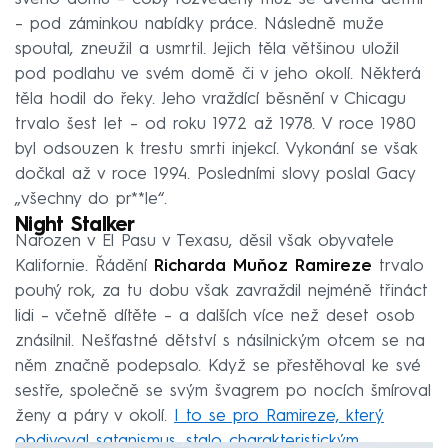
– pod záminkou nabídky práce. Následně muže
spoutal, zneužil a usmrtil. Jejich těla většinou uložil
pod podlahu ve svém domě či v jeho okolí. Některá
těla hodil do řeky. Jeho vraždící běsnění v Chicagu
trvalo šest let – od roku 1972 až 1978. V roce 1980
byl odsouzen k trestu smrti injekcí. Vykonání se však
dočkal až v roce 1994. Posledními slovy poslal Gacy
„všechny do pr**le“.
Night Stalker
Narozen v El Pasu v Texasu, děsil však obyvatele
Kalifornie. Řádění
Richarda Muňoz Ramireze
trvalo
pouhý rok, za tu dobu však zavraždil nejméně třináct
lidi – včetně dítěte – a dalších více než deset osob
znásilnil. Nešťastné dětství s násilnickým otcem se na
něm značně podepsalo. Když se přestěhoval ke své
sestře, společně se svým švagrem po nocích šmíroval
ženy a páry v okolí.
I to se pro Ramireze, který
obdivoval satanismus, stalo charakteristickým.