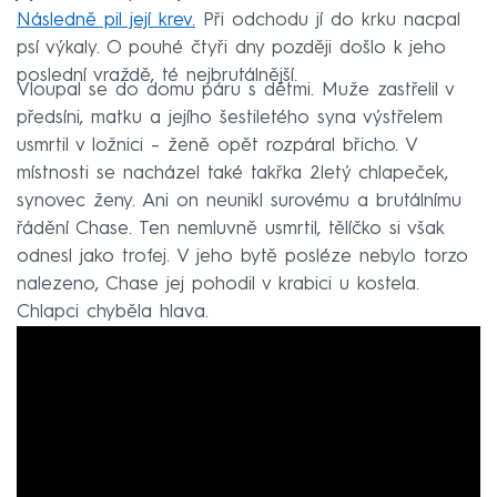
Následně pil její krev.
Při odchodu jí do krku nacpal
psí výkaly. O pouhé čtyři dny později došlo k jeho
poslední vraždě, té nejbrutálnější.
Vloupal se do domu páru s dětmi. Muže zastřelil v
předsíni, matku a jejího šestiletého syna výstřelem
usmrtil v ložnici – ženě opět rozpáral břicho. V
místnosti se nacházel také takřka 2letý chlapeček,
synovec ženy. Ani on neunikl surovému a brutálnímu
řádění Chase. Ten nemluvně usmrtil, tělíčko si však
odnesl jako trofej. V jeho bytě posléze nebylo torzo
nalezeno, Chase jej pohodil v krabici u kostela.
Chlapci chyběla hlava.