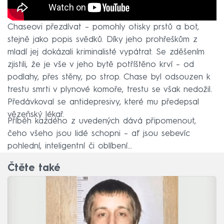
K dopadení upíra ze Sacramenta – jak se začalo
Chaseovi přezdívat – pomohly otisky prstů a bot,
stejně jako popis svědků. Díky jeho prohřeškům z
mladí jej dokázali kriminalisté vypátrat. Se zděšením
zjistili, že je vše v jeho bytě potříštěno krví – od
podlahy, přes stěny, po strop. Chase byl odsouzen k
trestu smrti v plynové komoře, trestu se však nedožil.
Předávkoval se antidepresivy, které mu předepsal
vězeňský lékař.
Příběh každého z uvedených dává připomenout,
čeho všeho jsou lidé schopni – ať jsou sebevíc
pohlední, inteligentní či oblíbení...
Čtěte také