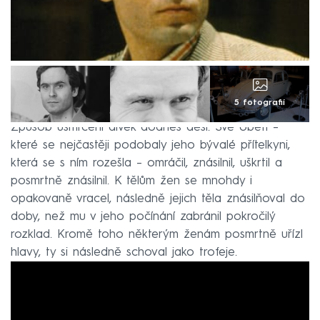
5 fotografií
Způsob usmrcení dívek dodnes děsí. Své oběti –
které se nejčastěji podobaly jeho bývalé přítelkyni,
která se s ním rozešla – omráčil, znásilnil, uškrtil a
posmrtně znásilnil. K tělům žen se mnohdy i
opakovaně vracel, následně jejich těla znásilňoval do
doby, než mu v jeho počínání zabránil pokročilý
rozklad. Kromě toho některým ženám posmrtně uřízl
hlavy, ty si následně schoval jako trofeje.