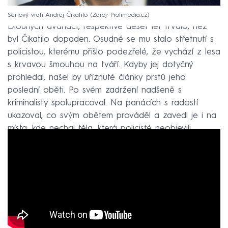
Sériový vrah Andrej Čikatilo
Zdroj: Profimedia.cz
Dlouhých dvanáct, respektive deset let trvalo, než
byl Čikatilo dopaden. Osudné se mu stalo střetnutí s
policistou, kterému přišlo podezřelé, že vychází z lesa
s krvavou šmouhou na tváří. Kdyby jej dotyčný
prohledal, našel by uříznuté články prstů jeho
poslední oběti. Po svém zadržení nadšeně s
kriminalisty spolupracoval. Na panácích s radostí
ukazoval, co svým obětem prováděl a zavedl je i na
místa, kde nechal těla, která policisté neobjevili.