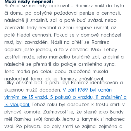
Muži nikdy nepřežili
Scénář se mnohdy opakoval – Ramirez vnikl do bytu
či domu, po dotyčné požadoval peníze a cennosti,
následně ji znásilnit, zbil a poté buď svázal, nebo
zavraždil. Jindy neváhal a ženu nejprve usmrtil, až
poté hledal cennosti. Pokud se v domově nacházel
muž, byl zavražděn. Násilí na dítěti se Ramirez
dopustil ještě jednou, a to v červenci 1985. Tehdy
zastřelil muže, jeho manželku brutálně zbil, znásilnil a
následně se přemístil do pokoje osmiletého syna.
Jeho matka po celou dobu zubožená musela
naslouchat tomu, jak jej Ramirez znásilňoval.
Díky otiskům bot a prstu byl Ramirez identifikován a
skupinou mužů dopaden.
V září 1989 byl uznán
vinným ze 13 vražd, 5 pokusů o vraždu, 11 znásilnění a
14 vloupání.
Téhož roku byl odsouzen k trestu smrti v
plynové komoře. Zajímavostí je, že stejně jako Bundy
měl Ramirez svůj fanclub. Jednu z fanynek si nakonec
vzal. Po převozu do cely smrti se zajímal zejména o