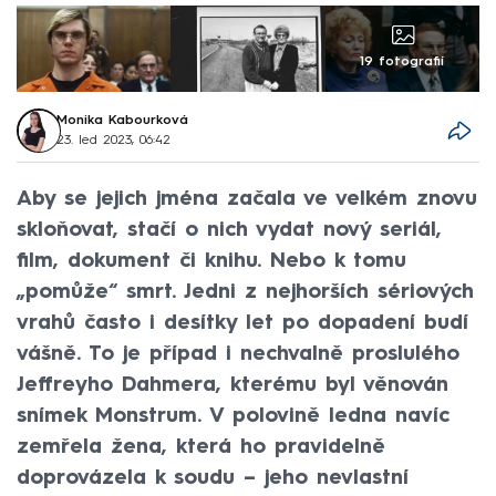
19 fotografií
Monika Kabourková
23. led 2023, 06:42
Aby se jejich jména začala ve velkém znovu
skloňovat, stačí o nich vydat nový seriál,
film, dokument či knihu. Nebo k tomu
„pomůže“ smrt. Jedni z nejhorších sériových
vrahů často i desítky let po dopadení budí
vášně. To je případ i nechvalně proslulého
Jeffreyho Dahmera, kterému byl věnován
snímek Monstrum. V polovině ledna navíc
zemřela žena, která ho pravidelně
doprovázela k soudu – jeho nevlastní