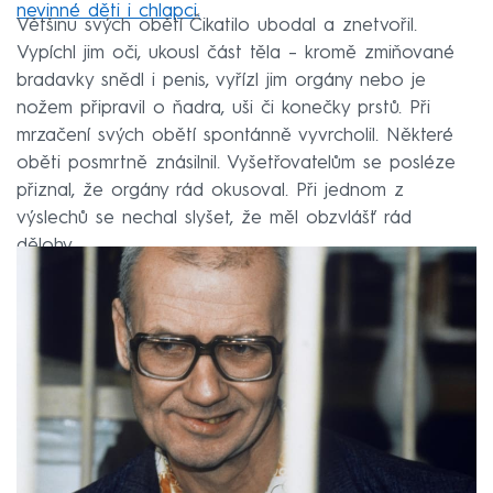
nevinné děti i chlapci.
Většinu svých obětí Čikatilo ubodal a znetvořil.
Vypíchl jim oči, ukousl část těla – kromě zmiňované
bradavky snědl i penis, vyřízl jim orgány nebo je
nožem připravil o ňadra, uši či konečky prstů. Při
mrzačení svých obětí spontánně vyvrcholil. Některé
oběti posmrtně znásilnil. Vyšetřovatelům se posléze
přiznal, že orgány rád okusoval. Při jednom z
výslechů se nechal slyšet, že měl obzvlášť rád
dělohy.