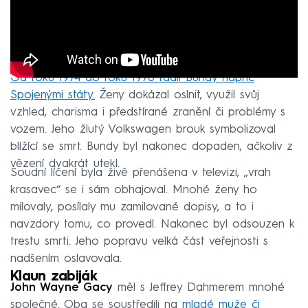
Od roku 1974 do roku 1978 řádil Bundy napříč
Spojenými státy.
Ženy dokázal oslnit, využil svůj
vzhled, charisma i předstírané zranění či problémy s
vozem. Jeho žlutý Volkswagen brouk symbolizoval
blížící se smrt. Bundy byl nakonec dopaden, ačkoliv z
vězení dvakrát utekl.
Soudní líčení byla živě přenášena v televizi, „vrah
krasavec“ se i sám obhajoval. Mnohé ženy ho
milovaly, posílaly mu zamilované dopisy, a to i
navzdory tomu, co provedl. Nakonec byl odsouzen k
trestu smrti. Jeho popravu velká část veřejnosti s
nadšením oslavovala.
Klaun zabiják
John Wayne Gacy
měl s Jeffrey Dahmerem mnohé
společné. Oba se soustředili na
mladé muže či