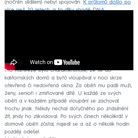
(nočním slídilem) nebyl spojován.
K průlomů došlo po
více než 20 letech, a to díky shodě DNA.
Pro Ramireze bylo charakteristické, že se do
kalifornských domů a bytů vloupával v noci skrze
otevřená či nedovřená okna. Za oběti mu padli muži,
ženy, senioři i zmiňované dítě. U každé ze svých
obětí a v každém případě vloupání se zachoval
trochu jinak. Někdy nechal dotyčného po znásilnění
žít, jindy ho zlikvidoval. Po svých činech několikrát v
domově oběti zůstal, najedl se a až o několik hodin
později odešel.