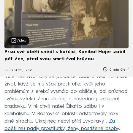
Video
Prsa své oběti snědl s hořčicí. Kanibal Hojer zabil
pět žen, před svou smrtí řval hrůzou
6 min čtení
18. lis 2022, 12:26
Více než dva roky se pokoušel Čikatilo vést normální
život, když se mu však prostitutka kvůli jeho
problémům s erekcí vysmála do obličeje, dal průchod
svému vzteku. Ženu ubodal a následně ji ukousnul
bradavku. V té chvíli našel Čikatilo zálibu i v
kanibalismu. V Rostovské oblasti odstartovaly roky
plné strachu. Ukrajinec nebyl příliš „vybíravý“.
Za
oběti mu padly prostitutky, ženy, postižené osoby,