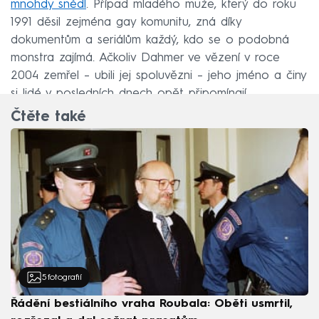
mnohdy snědl
. Případ mladého muže, který do roku
1991 děsil zejména gay komunitu, zná díky
dokumentům a seriálům každý, kdo se o podobná
monstra zajímá. Ačkoliv Dahmer ve vězení v roce
2004 zemřel – ubili jej spoluvězni – jeho jméno a činy
si lidé v posledních dnech opět připomínají.
Čtěte také
5
fotografií
Řádění bestiálního vraha Roubala: Oběti usmrtil,