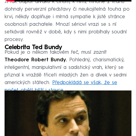
A tak odpor diváků k činům, k nimž mnohé z vrahů
dohnaly perverzní představy či neukojitelná touha po
krvi, někdy doplňuje i mírná sympatie k jisté stránce
osobnosti pachatele. Mnozí sérioví vrazi se s ní
setkávali rovněž v době, kdy s nimi probíhaly soudní
procesy.
Celebrita Ted Bundy
Pokud je o někom takovém řeč, musí zaznít
Theodore Robert Bundy.
Pohledný, charismatický,
inteligentní, manipulativní a sadistický vrah, který se
přiznal k vraždě třiceti mladých žen a dívek v sedmi
amerických státech.
Předpokládá se však, že se
počet obětí blíží i stovce.