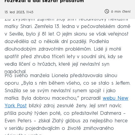
rozřezal a dal sežrat prasatům
6 min čtení
13. led 2023, 11:45
Za zvýšeným zájmem stojí smrt recidivistovy nevlastní
matky Shari. Zemřela 13. ledna v pečovatelském domě
v Seville, bylo jí 81 let. O jejím skonu se však veřejnost
dozvěděla až o několik dní později. Podlehla
dlouhodobým zdravotním problémům. Lidé ji mohli
spatřit před zhruba třiceti lety v soudní síni, kdy se
vedla líčení o hrůzách, které její nevlastní syn
napáchal.
Pro svého manžela Lionela představovala silnou
oporu. „Byla s ním během všeho, co se stalo s Jeffem.
Snažila se se svým nevlastní synem spojit i jako
matka. Byla dobrou macechou,“ prozradil
webu New
York Post
blízký zdroj zesnulé ženy. Její smrt navíc
přišla pouhý týden poté, co představitel Dahmera –
Even Peters – získal Zlatý glóbus za nejlepšího herce
v seriálu pojednávajícím o životě zmiňovaného