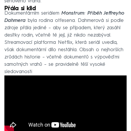
sériového vraha.
Přála si klid
Dokumentárním seriálem
Monstrum: Příběh Jeffreyho
Dahmera
byla rodina otřesena. Dahmerová si podle
zdroje přála jediné – aby se případem, který zasáhl
desítky rodin, včetně té její, již nikdo nezabýval.
Streamovací platforma Netflix, která seriál uvedla,
však dokumentární dílo nestáhla. Obsah o nejhorších
zrůdách historie – včetně dokumentů s výpověďmi
samotných vrahů – se pravidelně těší vysoké
sledovanosti