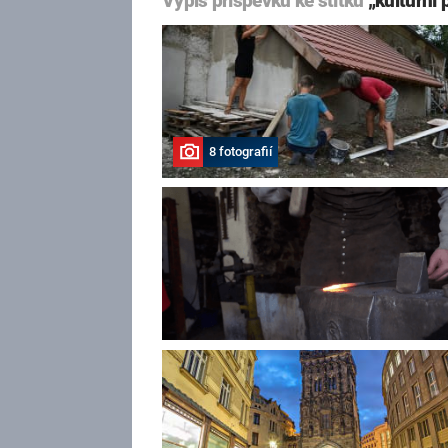
Výpis příspěvků ke štítku
„kulturní
8 fotografií