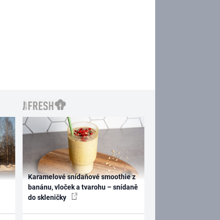
Karamelové snídaňové smoothie z
banánu, vloček a tvarohu – snídaně
do skleničky