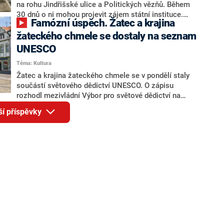
na rohu Jindřišské ulice a Politických vězňů. Během
30 dnů o ni mohou projevit zájem státní instituce.
Famózní úspěch. Žatec a krajina
Minimální cena je ve výši odhadu 1,325 miliardy Kč,
řekl v pondělí mluvčí pošty Matyáš Vitík.
žateckého chmele se dostaly na seznam
UNESCO
Téma: Kultura
Žatec a krajina žateckého chmele se v pondělí staly
součástí světového dědictví UNESCO. O zápisu
rozhodl mezivládní Výbor pro světové dědictví na
svém 45. rozšířeném zasedání v Rijádu. Pro Českou
ší příspěvky
republiku to je sedmnáctý zápis na seznam světového
přírodního a kulturního dědictví. Zároveň jde o první
chmelařskou krajinu na světě, která získala tento
status.