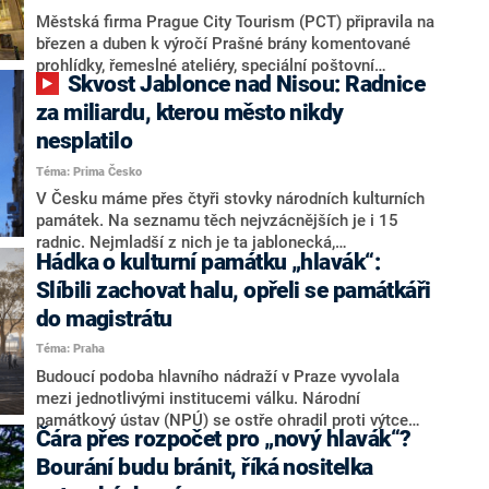
Městská firma Prague City Tourism (PCT) připravila na
březen a duben k výročí Prašné brány komentované
prohlídky, řemeslné ateliéry, speciální poštovní
Skvost Jablonce nad Nisou: Radnice
známku i vědomostní kvízy. V březnu uplyne 550 let
od položení základního kamene této památky. Od 19.
za miliardu, kterou město nikdy
do 23. března si mohou držitelé lítačky památku
nesplatilo
prohlédnout za snížené vstupné. V pondělí to uvedla
Téma: Prima Česko
mluvčí PCT Klára Janderová. Pozdně gotická brána
pochází z roku 1475 a vcházely jí do města
V Česku máme přes čtyři stovky národních kulturních
korunovační průvody českých králů.
památek. Na seznamu těch nejvzácnějších je i 15
radnic. Nejmladší z nich je ta jablonecká,
Hádka o kulturní památku „hlavák“:
monumentální stavba ze třicátých let minulého století.
Mimo jiné se tu můžete projet jedním z posledních
Slíbili zachovat halu, opřeli se památkáři
funkčních oběžných výtahů, takzvaných páternosterů.
do magistrátu
Téma: Praha
Budoucí podoba hlavního nádraží v Praze vyvolala
mezi jednotlivými institucemi válku. Národní
památkový ústav (NPÚ) se ostře ohradil proti výtce
Čára přes rozpočet pro „nový hlavák“?
zadavatelů přestavby, tedy pražského magistrátu
(MHMP), Správy železnice (SŽ) a pražského
Bourání budu bránit, říká nositelka
dopravního podniku (DPP), že odbavovací budova