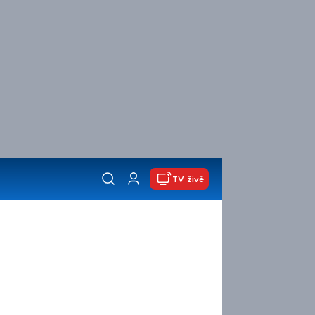
TV živě