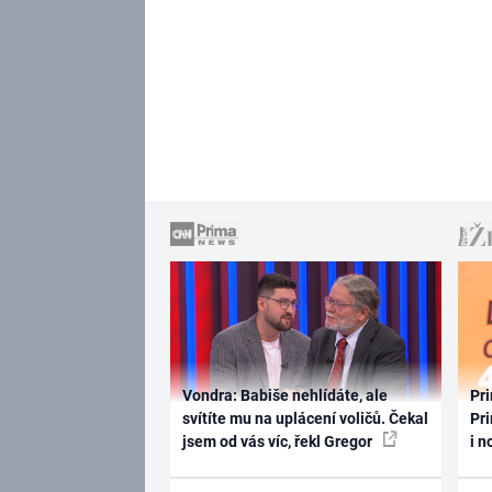
Vondra: Babiše nehlídáte, ale
Pri
svítíte mu na uplácení voličů. Čekal
Pri
jsem od vás víc, řekl Gregor
i n