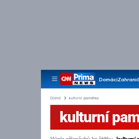
Domácí
Zahranič
Pořady
Domů
kulturní památka
kulturní pa