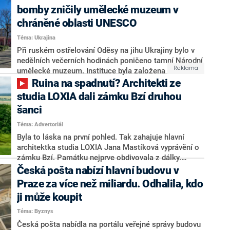
který uspěl v architektonické soutěži vypsané Správou
bomby zničily umělecké muzeum v
železnic (SŽ), Prahou a pražským dopravním
chráněné oblasti UNESCO
podnikem, počítá s tím, že přední část haly zmizí a
Téma: Ukrajina
místo ní vznikne prostranství zastřešené dřevěnou
konstrukcí. Proti návrhu již vznikla on-line petice.
Při ruském ostřelování Oděsy na jihu Ukrajiny bylo v
nedělních večerních hodinách poničeno tamní Národní
umělecké muzeum. Instituce byla založena v roce
1899 a v pondělí 6. listopadu oslaví výročí vzniku, což
Ruina na spadnutí? Architekti ze
ve svém příspěvku na Telegramu glosoval i gubernátor
studia LOXIA dali zámku Bzí druhou
Oděské oblasti Oleh Kiper, který o útoku okupantů
šanci
informoval. Muzeum se navíc nachází v chráněné
oblasti UNESCO. Po okamžité reakci této evropské
Téma: Advertoriál
organizace nyní volá Emine Džaparová, náměstkyně
Byla to láska na první pohled. Tak zahajuje hlavní
ministra zahraničí Dmytra Kuleby. Při ruském útoku na
architektka studia LOXIA Jana Mastíková vyprávění o
město bylo zraněno osm lidí.
zámku Bzí. Památku nejprve obdivovala z dálky.
Později ovšem s kolegy zjistila, že je na prodej. A
Česká pošta nabízí hlavní budovu v
společně se rozhodli, že panství, z něhož už zbývaly v
Praze za více než miliardu. Odhalila, kdo
podstatě jen ruiny, vrátí jeho kouzlo a půvab. Koupili
ji může koupit
ho a pustili se do díla. Do zdlouhavé a finančně i
architektonicky náročné práce, která jim ovšem dává
Téma: Byznys
mimořádný smysl.
Česká pošta nabídla na portálu veřejné správy budovu