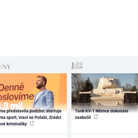
ma představila podzim: startuje
Tank KV-1 Němce dokonale
ma sport, vrací se Polabí, Zrádci
zaskočil
ové kriminálky