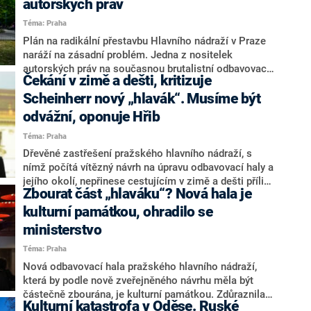
autorských práv
nádraží byla na poslední chvíli zapsána mezi kulturní
Téma: Praha
památky. Ústav tvrdí, že zmíněné instituce památkáře
ujišťovaly, že odbavovací hala zůstane zachovaná.
Plán na radikální přestavbu Hlavního nádraží v Praze
naráží na zásadní problém. Jedna z nositelek
autorských práv na současnou brutalistní odbavovací
Čekání v zimě a dešti, kritizuje
halu Daniela Bočanová totiž pro Lidové noviny uvedla,
že bude bránit jakémukoliv zásahu do budovy. Návrh
Scheinherr nový „hlavák“. Musíme být
kodaňského studia Henning Larsen Architects přitom
odvážní, oponuje Hřib
počítá s částečným zbouráním stavby.
Téma: Praha
Dřevěné zastřešení pražského hlavního nádraží, s
nímž počítá vítězný návrh na úpravu odbavovací haly a
jejího okolí, nepřinese cestujícím v zimě a dešti příliš
Zbourat část „hlaváku“? Nová hala je
komfortu. Prostor bude navíc čelit náporu klimatu a
holubů, kritizuje návrh dánských architektů bývalý
kulturní památkou, ohradilo se
náměstek pro dopravu Adam Scheinherr (Praha sobě).
ministerstvo
Naopak jeho nástupce Zdeněk Hřib (Piráti) koncept
Téma: Praha
brání a tvrdí, že se cestující zimy bát nemusí. Zmínil
rovněž nutnost budovat odvážné stavby.
Nová odbavovací hala pražského hlavního nádraží,
která by podle nově zveřejněného návrhu měla být
částečně zbourána, je kulturní památkou. Zdůraznila
Kulturní katastrofa v Oděse. Ruské
to mluvčí ministerstva kultury Ivana Awwadová. Návrh,