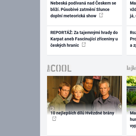
Nebeská podívaná nad Českem se
Ma
blíží. Působivé zatmění Slunce
vž
doplní meteorická show
já,
REPORTÁŽ: Za tajemnými hrady do
Ro
Karpat aneb Fascinující zříceniny u
Pr
českých hranic
a 
10 nejlepších dílů Hvězdné brány
Ma
hum
vy