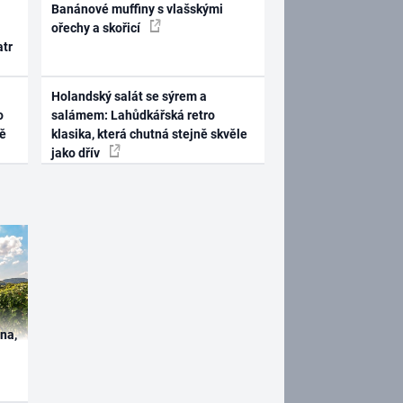
Banánové muffiny s vlašskými
ořechy a skořicí
atr
Holandský salát se sýrem a
o
salámem: Lahůdkářská retro
ně
klasika, která chutná stejně skvěle
jako dřív
ína,