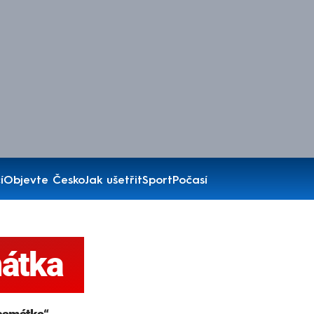
í
Objevte Česko
Jak ušetřit
Sport
Počasí
mátka