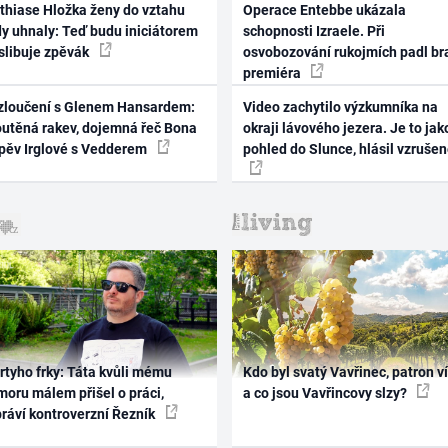
thiase Hložka ženy do vztahu
Operace Entebbe ukázala
dy uhnaly: Teď budu iniciátorem
schopnosti Izraele. Při
 slibuje zpěvák
osvobozování rukojmích padl br
premiéra
zloučení s Glenem Hansardem:
Video zachytilo výzkumníka na
outěná rakev, dojemná řeč Bona
okraji lávového jezera. Je to jak
zpěv Irglové s Vedderem
pohled do Slunce, hlásil vzruše
rtyho frky: Táta kvůli mému
Kdo byl svatý Vavřinec, patron v
oru málem přišel o práci,
a co jsou Vavřincovy slzy?
práví kontroverzní Řezník