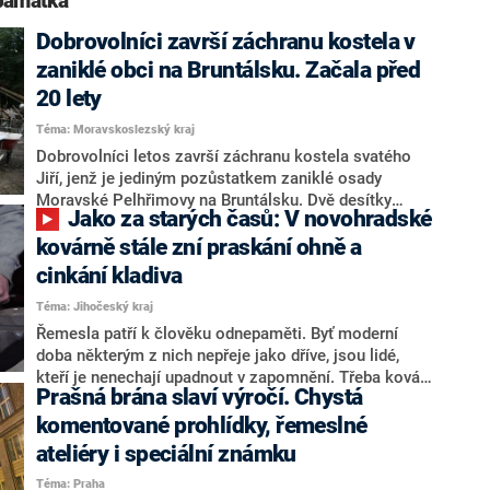
 památka“
Dobrovolníci završí záchranu kostela v
zaniklé obci na Bruntálsku. Začala před
20 lety
Téma: Moravskoslezský kraj
Dobrovolníci letos završí záchranu kostela svatého
Jiří, jenž je jediným pozůstatkem zaniklé osady
Moravské Pelhřimovy na Bruntálsku. Dvě desítky
Jako za starých časů: V novohradské
účastníků tábora budou od 22. srpna dokončovat
omítky gotické budovy ze 13. století. Za rok už budou
kovárně stále zní praskání ohně a
obnovovat bývalou sýpku ve Slezských Rudolticích.
cinkání kladiva
Tábory organizuje Hnutí Duha Jeseníky. Ve středu o
Téma: Jihočeský kraj
tom informoval koordinátor hnutí Ivo Dokoupil, který
je zároveň iniciátorem záchrany kostela, sýpky i
Řemesla patří k člověku odnepaměti. Byť moderní
bývalé rychty v Karlovicích.
doba některým z nich nepřeje jako dříve, jsou lidé,
kteří je nenechají upadnout v zapomnění. Třeba kováři
Prašná brána slaví výročí. Chystá
na jihu Čech. O tradici tohoto řemesla si v Nových
Hradech můžete nejen nechat vyprávět, ale také si ho
komentované prohlídky, řemeslné
sami osahat.
ateliéry i speciální známku
Téma: Praha