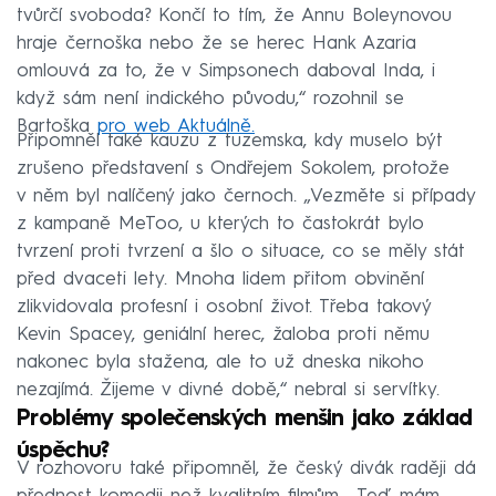
tvůrčí svoboda? Končí to tím, že Annu Boleynovou
hraje černoška nebo že se herec Hank Azaria
omlouvá za to, že v Simpsonech daboval Inda, i
když sám není indického původu,“ rozohnil se
Bartoška
pro web Aktuálně.
Připomněl také kauzu z tuzemska, kdy muselo být
zrušeno představení s Ondřejem Sokolem, protože
v něm byl nalíčený jako černoch. „Vezměte si případy
z kampaně MeToo, u kterých to častokrát bylo
tvrzení proti tvrzení a šlo o situace, co se měly stát
před dvaceti lety. Mnoha lidem přitom obvinění
zlikvidovala profesní i osobní život. Třeba takový
Kevin Spacey, geniální herec, žaloba proti němu
nakonec byla stažena, ale to už dneska nikoho
nezajímá. Žijeme v divné době,“ nebral si servítky.
Problémy společenských menšin jako základ
úspěchu?
V rozhovoru také připomněl, že český divák raději dá