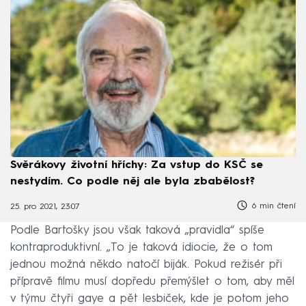
Svěrákovy životní hříchy: Za vstup do KSČ se
nestydím. Co podle něj ale byla zbabělost?
6 min čtení
25. pro 2021, 23:07
Podle Bartošky jsou však taková „pravidla“ spíše
kontraproduktivní. „To je taková idiocie, že o tom
jednou možná někdo natočí biják. Pokud režisér při
přípravě filmu musí dopředu přemýšlet o tom, aby měl
v týmu čtyři gaye a pět lesbiček, kde je potom jeho