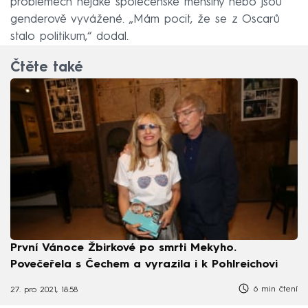
problémech nějaké společenské menšiny nebo jsou
genderově vyvážené. „Mám pocit, že se z Oscarů
stalo politikum,“ dodal.
Čtěte také
První Vánoce Žbirkové po smrti Mekyho.
Povečeřela s Čechem a vyrazila i k Pohlreichovi
6 min čtení
27. pro 2021, 18:58