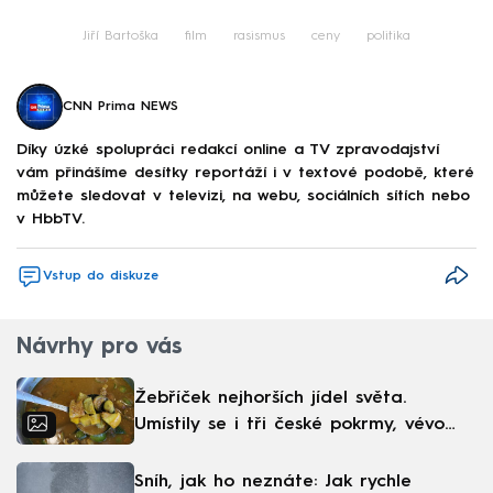
Jiří Bartoška
film
rasismus
ceny
politika
CNN Prima NEWS
Díky úzké spolupráci redakcí online a TV zpravodajství
vám přinášíme desítky reportáží i v textové podobě, které
můžete sledovat v televizi, na webu, sociálních sítích nebo
v HbbTV.
Vstup do diskuze
Návrhy pro vás
Žebříček nejhorších jídel světa.
Umístily se i tři české pokrmy, vévodí
skandinávská kuchyně
Sníh, jak ho neznáte: Jak rychle