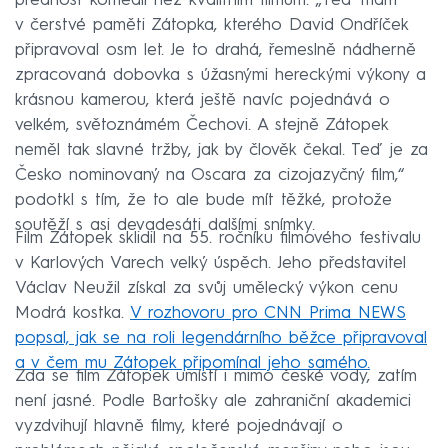
přednost komedii než kvalitním filmům. „Teď mám
v čerstvé paměti Zátopka, kterého David Ondříček
připravoval osm let. Je to drahá, řemeslně nádherně
zpracovaná dobovka s úžasnými hereckými výkony a
krásnou kamerou, která ještě navíc pojednává o
velkém, světoznámém Čechovi. A stejně Zátopek
neměl tak slavné tržby, jak by člověk čekal. Teď je za
Česko nominovaný na Oscara za cizojazyčný film,“
podotkl s tím, že to ale bude mít těžké, protože
soutěží s asi devadesáti dalšími snímky.
Film Zátopek sklidil na 55. ročníku filmového festivalu
v Karlových Varech velký úspěch. Jeho představitel
Václav Neužil získal za svůj umělecký výkon cenu
Modrá kostka.
V rozhovoru pro CNN Prima NEWS
popsal, jak se na roli legendárního běžce připravoval
a v čem mu Zátopek připomínal jeho samého.
Zda se film Zátopek umístí i mimo české vody, zatím
není jasné. Podle Bartošky ale zahraniční akademici
vyzdvihují hlavně filmy, které pojednávají o