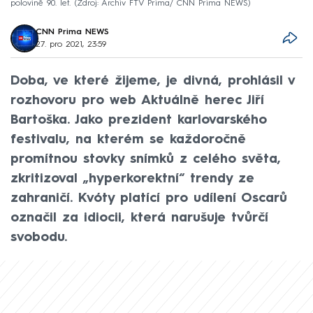
polovině 90. let.
Zdroj: Archiv FTV Prima/ CNN Prima NEWS
CNN Prima NEWS
27. pro 2021, 23:59
Doba, ve které žijeme, je divná, prohlásil v
rozhovoru pro web Aktuálně herec Jiří
Bartoška. Jako prezident karlovarského
festivalu, na kterém se každoročně
promítnou stovky snímků z celého světa,
zkritizoval „hyperkorektní“ trendy ze
zahraničí. Kvóty platící pro udílení Oscarů
označil za idiocii, která narušuje tvůrčí
svobodu.