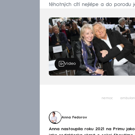
těhotných cítí nejlépe a do porodu j
Video
nemoc
ambulan
Anna Fedorov
Anna nastoupila roku 2021 na Primu jak