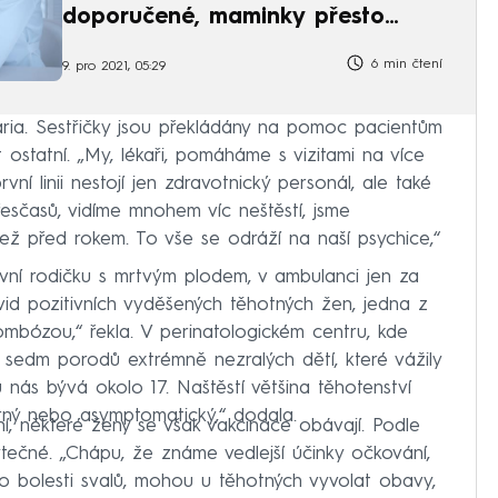
doporučené, maminky přesto
váhají
6 min čtení
9. pro 2021, 05:29
dária. Sestřičky jsou překládány na pomoc pacientům
t ostatní. „My, lékaři, pomáháme s vizitami na více
ní linii nestojí jen zdravotnický personál, ale také
řesčasů, vidíme mnohem víc neštěstí, jsme
ež před rokem. To vše se odráží na naší psychice,“
ivní rodičku s mrtvým plodem, v ambulanci jen za
id pozitivních vyděšených těhotných žen, jedna z
rombózou,“ řekla. V perinatologickém centru, kde
c sedm porodů extrémně nezralých dětí, které vážily
 nás bývá okolo 17. Naštěstí většina těhotenství
rný nebo asymptomatický,“ dodala.
, některé ženy se však vakcinace obávají. Podle
ečné. „Chápu, že známe vedlejší účinky očkování,
bo bolesti svalů, mohou u těhotných vyvolat obavy,