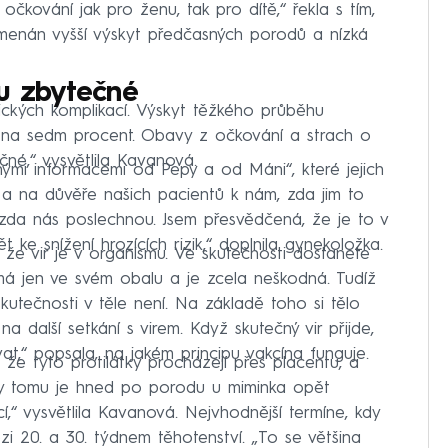
čkování jak pro ženu, tak pro dítě,“ řekla s tím,
menán vyšší výskyt předčasných porodů a nízká
u zbytečné
nických komplikací. Výskyt těžkého průběhu
na sedm procent. Obavy z očkování a strach o
čné,“ vysvětlila Kavanová.
enými informacemi od Pepy a od Máni“, které jejich
h, a na důvěře našich pacientů k nám, zda jim to
 zda nás poslechnou. Jsem přesvědčená, že je to v
ke snížení hrozících rizik,“ doplnila gynekoložka.
í, že vir je v organismu. Ve skutečnosti dostanete
 má jen ve svém obalu a je zcela neškodná. Tudíž
utečnosti v těle není. Na základě toho si tělo
a další setkání s virem. Když skutečný vir přijde,
ovat,“ popsala, na jakém principu vakcína funguje.
že tyto protilátky procházejí přes placentu, a
íky tomu je hned po porodu u miminka opět
cí,“ vysvětlila Kavanová. Nejvhodnější termíne, kdy
i 20. a 30. týdnem těhotenství. „To se většina