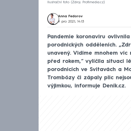
Ilustrační foto
Zdroj: Profimedia.cz
Anna Fedorov
9. pro 2021, 14:13
Pandemie koronaviru ovlivnila
porodnických odděleních. „Zdr
unavený. Vidíme mnohem víc n
před rokem,“ vylíčila situaci 
porodnicích ve Svitavách a Mo
Trombózy či zápaly plic nejso
výjimkou, informuje Deník.cz.