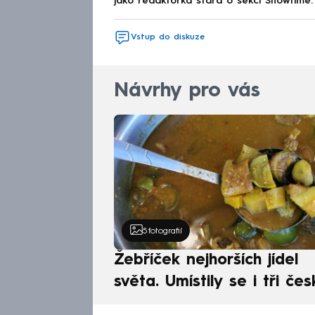
jako redaktorka stará o sekci Showtime.
Vstup do diskuze
Návrhy pro vás
5
fotografií
Žebříček nejhorších jídel
světa. Umístily se i tři čes
pokrmy, vévodí skandináv