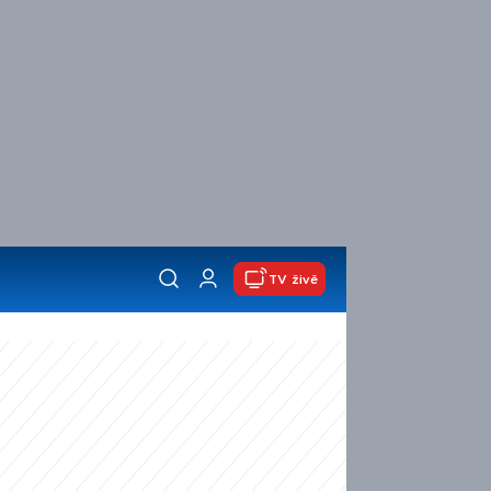
TV živě