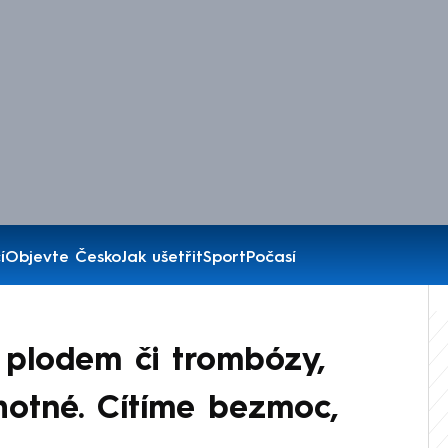
í
Objevte Česko
Jak ušetřit
Sport
Počasí
 plodem či trombózy,
ěhotné. Cítíme bezmoc,