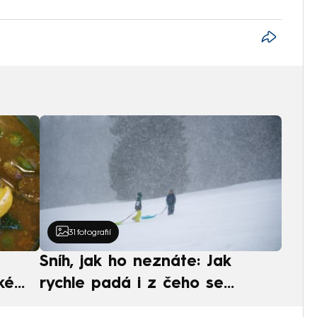
31
fotografií
Sníh, jak ho neznáte: Jak
ké
rychle padá i z čeho se
ská
skládá. A vločky nejsou bílé