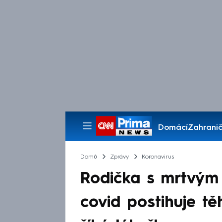
Domácí
Zahranič
Pořady
Domů
Zprávy
Koronavirus
Rodička s mrtvým
covid postihuje t