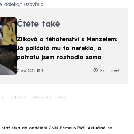
e daleko,“ uzavřela.
Čtěte také
Žilková o těhotenství s Menzelem:
Já paličatá mu to neřekla, o
potratu jsem rozhodla sama
6 min čtení
7. pro 2021, 13:18
ce
očkování
těhotenství
lékař
o stážistka do oddělení CNN Prima NEWS. Aktuálně se