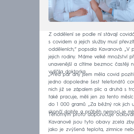
Z oddělení se podle ní stávají covi
s covidem a jejich služby musí převzí
odděleních,“ popsala Kavanová. „V prv
jejich rodiny. Máme velké množství p
unavenější a cítíme bezmoc častěji n
vylíčila doktorka.
„Před pár dny jsem měla covid pozit
jedno dopoledne šest telefonátů cov
nich již se zápalem plic a druhá s t
také pracuje, měli jen za tento měsí
do 1 000 gramů. „Za běžný rok jich u
skončí dobře a průběh nemoci je mí
Těhotným proto doporučuje očkování
Kavanové jsou tyto obavy zcela zbyt
jako je zvýšená teplota, zimnice ne