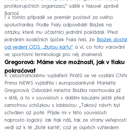
protikorupčních organizací,“ sdělil v tiskové zprávě
Bartoš.
I v tomto případě se premiér postavil za svého
spolustraníka. Podle Fialy odpověděl Blažek na
otázky, které mu účastníci jednání pokládali. Před
jednáním koaličních špiček Fiala řekl, že
Blažek dostal
od vedení ODS „žlutou kartu“
a ví, co toto varování
ve sportovní terminologii pro něj znamená.
Gregorová: Máme více možností, jak v tlaku
pokračovat
K celostranickému vyjádření Pirátů se ve vysílání CNN
Prima NEWS vyjádřila i europoslankyně Markéta
Gregorová. Odvolání ministra Blažka navrhovala již
v létě, a to v souvislosti s dalšími kauzami ještě před
samotnou schůzkou s lobbistou. „Takový návrh byl
schválen až poté. Přijde mi v této souvislosti
naprosto logický. Jak tlak náš, tak ze strany veřejnosti
vedl až k té ‚žluté kartě‘, což je úspěch vzhledem