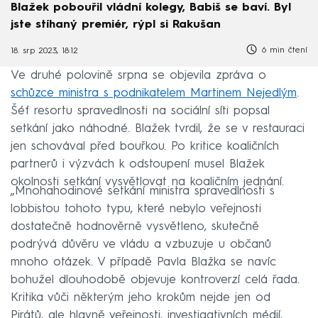
Blažek pobouřil vládní kolegy, Babiš se baví. Byl
jste stíhaný premiér, rýpl si Rakušan
6 min čtení
18. srp 2023, 18:12
Ve druhé polovině srpna se objevila zpráva o
schůzce ministra s podnikatelem Martinem Nejedlým
.
Šéf resortu spravedlnosti na sociální síti popsal
setkání jako náhodné. Blažek tvrdil, že se v restauraci
jen schovával před bouřkou. Po kritice koaličních
partnerů i výzvách k odstoupení musel Blažek
okolnosti setkání vysvětlovat na koaličním jednání.
„Mnohahodinové setkání ministra spravedlnosti s
lobbistou tohoto typu, které nebylo veřejnosti
dostatečně hodnověrně vysvětleno, skutečně
podrývá důvěru ve vládu a vzbuzuje u občanů
mnoho otázek. V případě Pavla Blažka se navíc
bohužel dlouhodobě objevuje kontroverzí celá řada.
Kritika vůči některým jeho krokům nejde jen od
Pirátů, ale hlavně veřejnosti, investigativních médií,