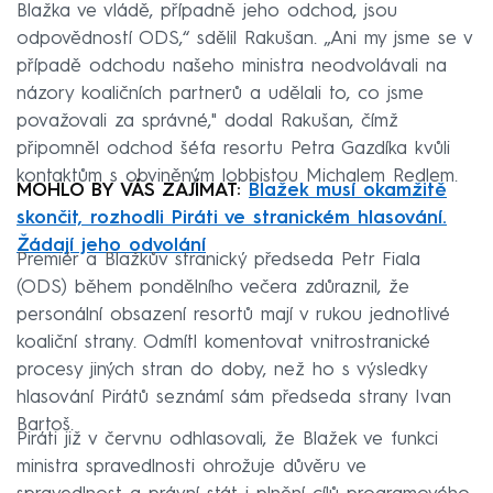
Blažka ve vládě, případně jeho odchod, jsou
odpovědností ODS,“ sdělil Rakušan. „Ani my jsme se v
případě odchodu našeho ministra neodvolávali na
názory koaličních partnerů a udělali to, co jsme
považovali za správné," dodal Rakušan, čímž
připomněl odchod šéfa resortu Petra Gazdíka kvůli
kontaktům s obviněným lobbistou Michalem Redlem.
MOHLO BY VÁS ZAJÍMAT:
Blažek musí okamžitě
skončit, rozhodli Piráti ve stranickém hlasování.
Žádají jeho odvolání
Premiér a Blažkův stranický předseda Petr Fiala
(ODS) během pondělního večera zdůraznil, že
personální obsazení resortů mají v rukou jednotlivé
koaliční strany. Odmítl komentovat vnitrostranické
procesy jiných stran do doby, než ho s výsledky
hlasování Pirátů seznámí sám předseda strany Ivan
Bartoš.
Piráti již v červnu odhlasovali, že Blažek ve funkci
ministra spravedlnosti ohrožuje důvěru ve