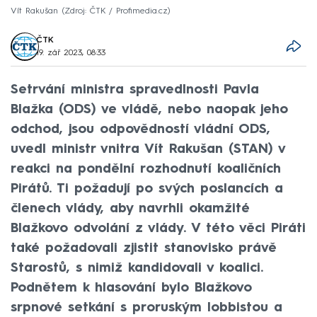
Vít Rakušan
Zdroj: ČTK / Profimedia.cz
ČTK
19. zář 2023, 08:33
Setrvání ministra spravedlnosti Pavla
Blažka (ODS) ve vládě, nebo naopak jeho
odchod, jsou odpovědností vládní ODS,
uvedl ministr vnitra Vít Rakušan (STAN) v
reakci na pondělní rozhodnutí koaličních
Pirátů. Ti požadují po svých poslancích a
členech vlády, aby navrhli okamžité
Blažkovo odvolání z vlády. V této věci Piráti
také požadovali zjistit stanovisko právě
Starostů, s nimiž kandidovali v koalici.
Podnětem k hlasování bylo Blažkovo
srpnové setkání s proruským lobbistou a