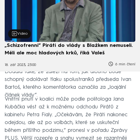
Video
„Schizofrenní“ Piráti do vlády s Blažkem nemuseli.
Měli ale moc hladových krků, říká Valeš
6 min čtení
18. zář 2023, 23:00
Dodala také, že záleží na tom, jak dlouho bude
schopný odolávat tlaku spolustraníků předseda Ivan
Bartoš, kterého komentátorka označila za „loajální
článek vlády“.
Vnitřní pnutí v koalici může podle politologa Jana
Kubáčka vést až k možnému odchodu Pirátů z
kabinetu Petra Fialy. „Očekávám, že Piráti nakonec
odejdou, ale až po volbách, které se uskuteční
během příštího podzimu,“ pronesl v pořadu Zprávy
PLUS. Větší rozepře a snahu vymezit se razantněji