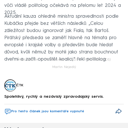
vůči vládě politolog očekává na přelomu let 2024 a
2025.
Aktuální kauza ohledně ministra spravedlnosti podle
Kubáčka přejde bez větších následků. „Celou
záležitost budou ignorovat jak Fiala, tak Bartoš.
Pirátský předseda se zaměří hlavně na témata pro
evropské i krajské volby a především bude hledat
důvod, kvůli němuž by mohli jako strana bouchnout
dveřmi a začít opouštět koalici,“ řekl politolog.
Miloš Zeman
Vít Rakušan
ODS
Petr Fiala (ODS)
Martin Nejedlý
ČTK
Spolehlivý, rychlý a nezávislý zpravodajský servis.
Pro tento článek jsou komentáře vypnuté