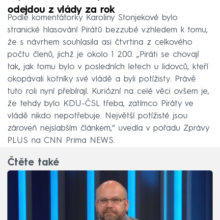
odejdou z vlády za rok
Podle komentátorky Karoliny Stonjekové bylo
stranické hlasování Pirátů bezzubé vzhledem k tomu,
že s návrhem souhlasila asi čtvrtina z celkového
počtu členů, jichž je okolo 1 200. „Piráti se chovají
tak, jak tomu bylo v posledních letech u lidovců, kteří
okopávali kotníky své vládě a byli potížisty. Právě
tuto roli nyní přebírají. Kuriózní na celé věci ovšem je,
že tehdy bylo KDU-ČSL třeba, zatímco Piráty ve
vládě nikdo nepotřebuje. Největší potížisté jsou
zároveň nejslabším článkem,“ uvedla v pořadu Zprávy
PLUS na CNN Prima NEWS.
Čtěte také