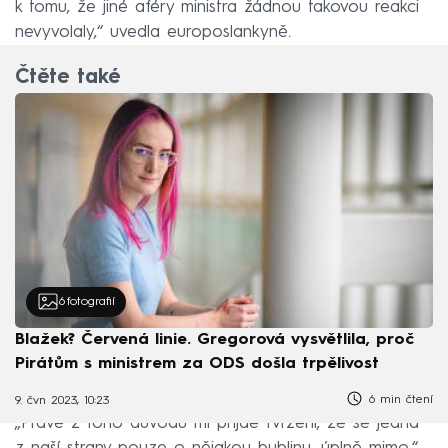
k tomu, že jiné aféry ministra žádnou takovou reakci
nevyvolaly,“ uvedla europoslankyně.
Čtěte také
6
fotografií
Blažek? Červená linie. Gregorová vysvětlila, proč
Pirátům s ministrem za ODS došla trpělivost
6 min čtení
9. čvn 2023, 10:23
„Právě z toho důvodu mi přijde tvrzení, že se jedná