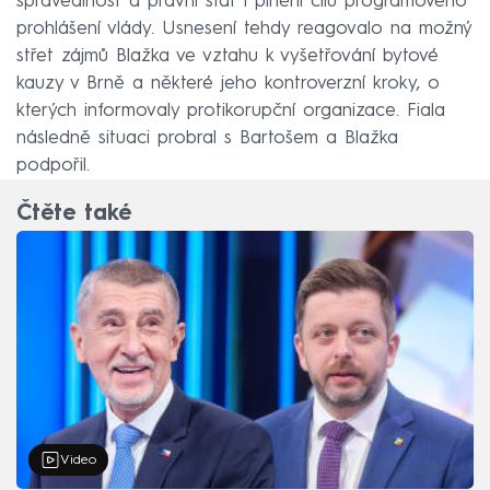
spravedlnost a právní stát i plnění cílů programového
prohlášení vlády. Usnesení tehdy reagovalo na možný
střet zájmů Blažka ve vztahu k vyšetřování bytové
kauzy v Brně a některé jeho kontroverzní kroky, o
kterých informovaly protikorupční organizace. Fiala
následně situaci probral s Bartošem a Blažka
podpořil.
Čtěte také
Video