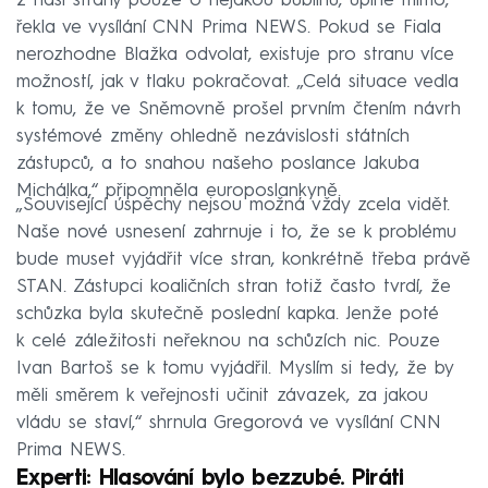
z naší strany pouze o nějakou bublinu, úplně mimo,“
řekla ve vysílání CNN Prima NEWS. Pokud se Fiala
nerozhodne Blažka odvolat, existuje pro stranu více
možností, jak v tlaku pokračovat. „Celá situace vedla
k tomu, že ve Sněmovně prošel prvním čtením návrh
systémové změny ohledně nezávislosti státních
zástupců, a to snahou našeho poslance Jakuba
Michálka,“ připomněla europoslankyně.
„Související úspěchy nejsou možná vždy zcela vidět.
Naše nové usnesení zahrnuje i to, že se k problému
bude muset vyjádřit více stran, konkrétně třeba právě
STAN. Zástupci koaličních stran totiž často tvrdí, že
schůzka byla skutečně poslední kapka. Jenže poté
k celé záležitosti neřeknou na schůzích nic. Pouze
Ivan Bartoš se k tomu vyjádřil. Myslím si tedy, že by
měli směrem k veřejnosti učinit závazek, za jakou
vládu se staví,“ shrnula Gregorová ve vysílání CNN
Prima NEWS.
Experti: Hlasování bylo bezzubé. Piráti