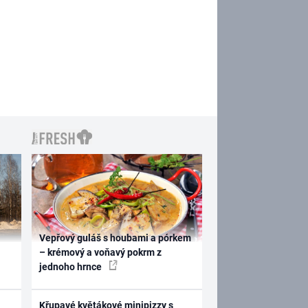
Vepřový guláš s houbami a pórkem
– krémový a voňavý pokrm z
jednoho hrnce
Křupavé květákové minipizzy s