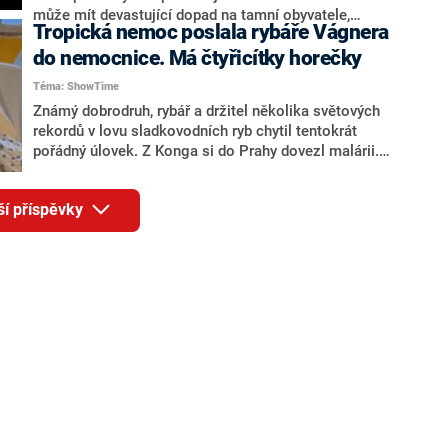
může mít devastující dopad na tamní obyvatele,
Tropická nemoc poslala rybáře Vágnera
informoval web CNN. V některých oblastech totiž
centra měst dosud byla jediným útočištěm před touto
do nemocnice. Má čtyřicítky horečky
nemocí. Vědci proto žádají, aby byla rychle přijata
Téma: ShowTime
opatření proti šíření tohoto druhu komára.
Známý dobrodruh, rybář a držitel několika světových
rekordů v lovu sladkovodních ryb chytil tentokrát
pořádný úlovek. Z Konga si do Prahy dovezl malárii.
„Návrat do České republiky jsem si představoval
trošku jinak,“ řekl ve videu z nemocnice Jakub Vágner.
ší příspěvky
V Nemocnici na Bulovce bojuje s vysokými
horečkami.