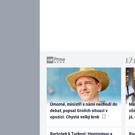
Úmorné, ministři s námi nechodí do
Ma
debat, popsal Grolich situaci v
vž
opozici. Chystá velký krok
já,
Bartošek k Turkovi: Hyenismus a
Ro