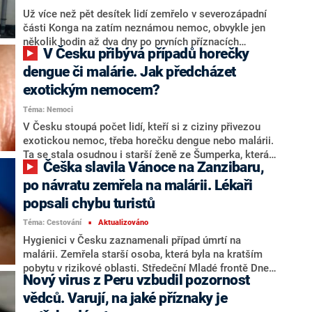
Už více než pět desítek lidí zemřelo v severozápadní
části Konga na zatím neznámou nemoc, obvykle jen
několik hodin až dva dny po prvních příznacích
V Česku přibývá případů horečky
onemocnění. S odkazem na lékaře na místě a
Světovou zdravotnickou organizaci (WHO) to napsala
dengue či malárie. Jak předcházet
agentura AP.
exotickým nemocem?
Téma: Nemoci
V Česku stoupá počet lidí, kteří si z ciziny přivezou
exotickou nemoc, třeba horečku dengue nebo malárii.
Ta se stala osudnou i starší ženě ze Šumperka, která
Češka slavila Vánoce na Zanzibaru,
slavila Vánoce na Zanzibaru a po návratu zemřela v
nemocnici. Podle odborníků je při cestách za exotikou
po návratu zemřela na malárii. Lékaři
klíčová prevence, včetně potřebných očkování nebo
popsali chybu turistů
antimalarik.
Téma: Cestování
Aktualizováno
■
Hygienici v Česku zaznamenali případ úmrtí na
malárii. Zemřela starší osoba, která byla na kratším
pobytu v rizikové oblasti. Středeční Mladé frontě Dnes
Nový virus z Peru vzbudil pozornost
(MfD) to potvrdila mluvčí Krajské hygienické stanice
Olomouckého kraje Markéta Koutná. Podle deníku
vědců. Varují, na jaké příznaky je
podlehla infekční nemoci žena ze Šumperska, která