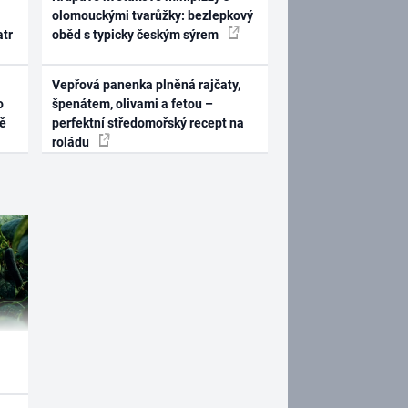
olomouckými tvarůžky: bezlepkový
atr
oběd s typicky českým sýrem
Vepřová panenka plněná rajčaty,
o
špenátem, olivami a fetou –
ně
perfektní středomořský recept na
roládu