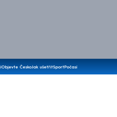
í
Objevte Česko
Jak ušetřit
Sport
Počasí