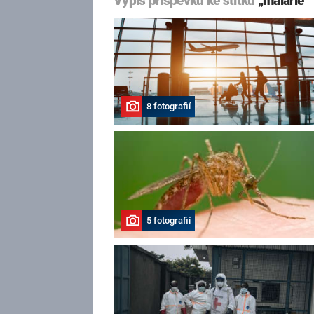
Výpis příspěvků ke štítku
„malárie“
8 fotografií
5 fotografií