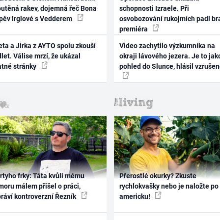
outěná rakev, dojemná řeč Bona
schopnosti Izraele. Při
zpěv Irglové s Vedderem
osvobozování rukojmích padl br
premiéra
ta a Jirka z AYTO spolu zkouší
Video zachytilo výzkumníka na
let. Válise mrzí, že ukázal
okraji lávového jezera. Je to jak
atné stránky
pohled do Slunce, hlásil vzruše
rtyho frky: Táta kvůli mému
Přerostlé okurky? Zkuste
oru málem přišel o práci,
rychlokvašky nebo je naložte po
práví kontroverzní Řezník
americku!