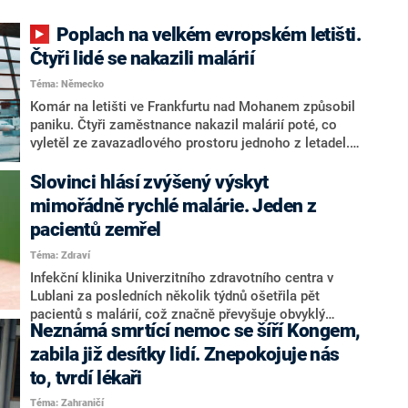
Poplach na velkém evropském letišti.
Čtyři lidé se nakazili malárií
Téma: Německo
Komár na letišti ve Frankfurtu nad Mohanem způsobil
paniku. Čtyři zaměstnance nakazil malárií poté, co
vyletěl ze zavazadlového prostoru jednoho z letadel.
Ostatním pracovníkům letiště bylo přikázáno, aby
pečlivě sledovali svůj zdravotní stav. Informoval o tom
Slovinci hlásí zvýšený výskyt
web Frankfurt Journal.
mimořádně rychlé malárie. Jeden z
pacientů zemřel
Téma: Zdraví
Infekční klinika Univerzitního zdravotního centra v
Lublani za posledních několik týdnů ošetřila pět
pacientů s malárií, což značně převyšuje obvyklý
Neznámá smrtící nemoc se šíří Kongem,
výskyt této nemoci ve Slovinsku. Choroba si navíc již
vyžádala první oběť, která tak je první v zemi za
zabila již desítky lidí. Znepokojuje nás
posledních třicet let. Informoval slovinský web 24ur.
to, tvrdí lékaři
Téma: Zahraničí