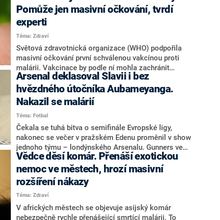
cizokrajných destinací proto doporučil, aby před
Pomůže jen masivní očkování, tvrdí
odletem vyhledali ordinaci cestovní medicíny. Ta lidem
experti
například na míru doporučí, proti jakým onemocněním
Téma: Zdraví
by se měli nechat naočkovat.
Světová zdravotnická organizace (WHO) podpořila
masivní očkování první schválenou vakcínou proti
malárii. Vakcinace by podle ní mohla zachránit
Arsenal deklasoval Slavii i bez
desetitisíce životů, zejména dětí v Africe. Na malárii,
nemoc známou už od dob antiky, podle statistik WHO
hvězdného útočníka Aubameyanga.
zemře na světě jedno dítě každé dvě minuty.
Nakazil se malárií
Doporučení organizace očkovat představil na
Téma: Fotbal
středeční tiskové konferenci šéf WHO Tedros
Adhanom Ghebreyesus.
Čekala se tuhá bitva o semifinále Evropské ligy,
nakonec se večer v pražském Edenu proměnil v show
jednoho týmu – londýnského Arsenalu. Gunners ve
Vědce děsí komár. Přenáší exotickou
čtvrtfinálové odvetě utnuli jízdu Slavie vítězstvím 4:0.
S týmem trenéra Jindřicha Trpišovského si hladce
nemoc ve městech, hrozí masivní
poradili, ačkoliv jim scházel útočník Pierre-Emerick
rozšíření nákazy
Aubameyang. Gabonský reprezentant se v posledních
Téma: Zdraví
dnech potýká s malárií.
V afrických městech se objevuje asijský komár
nebezpečně rychle přenášející smrtící malárii. To