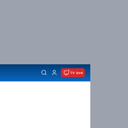
TV živě