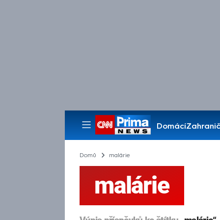
Domácí
Zahranič
Pořady
Domů
malárie
malárie