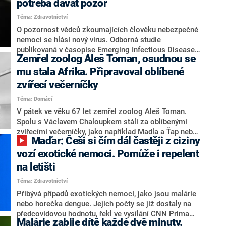
potřeba dávat pozor
trávila Vánoce na východoafrickém ostrově Zanzibar.
Téma: Zdravotnictví
Po návratu zemřela v nemocnici.
O pozornost vědců zkoumajících člověku nebezpečné
nemoci se hlásí nový virus. Odborná studie
publikovaná v časopise Emerging Infectious Diseases
Zemřel zoolog Aleš Toman, osudnou se
informuje o objevení nové nákazy v Peru. Vědci
zkoumali krev pacienta, který vyhledal pomoc lékařů
mu stala Afrika. Připravoval oblíbené
kvůli horečce a ochromujícím bolestem hlavy, svalů a
zvířecí večerníčky
kloubů. Nákaza podle expertů koluje v džungli a je
Téma: Domácí
třeba ji sledovat, aby bylo možné chránit veřejné
zdraví. Píše o tom britský Daily Mail.
V pátek ve věku 67 let zemřel zoolog Aleš Toman.
Spolu s Václavem Chaloupkem stáli za oblíbenými
zvířecími večerníčky, jako například Madla a Ťap nebo
Maďar: Češi si čím dál častěji z ciziny
Vydrýsek. Podle webu iDNES podlehl komplikacím po
nákaze malárií.
vozí exotické nemoci. Pomůže i repelent
na letišti
Téma: Zdravotnictví
Přibývá případů exotických nemocí, jako jsou malárie
nebo horečka dengue. Jejich počty se již dostaly na
předcovidovou hodnotu, řekl ve vysílání CNN Prima
Malárie zabije dítě každé dvě minuty.
NEWS epidemiolog Rastislav Maďar. Cestujícím do