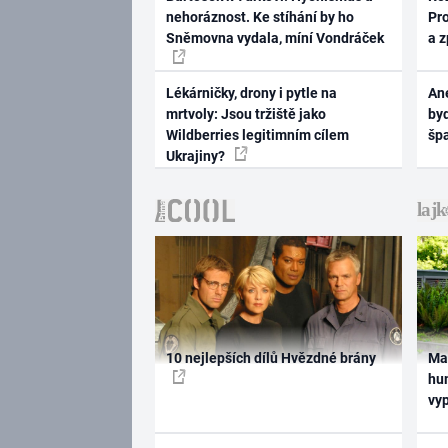
nehoráznost. Ke stíhání by ho
Pr
Sněmovna vydala, míní Vondráček
a 
Lékárničky, drony i pytle na
Ane
mrtvoly: Jsou tržiště jako
byd
Wildberries legitimním cílem
šp
Ukrajiny?
10 nejlepších dílů Hvězdné brány
Ma
hum
vy