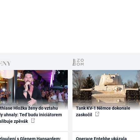
thiase Hložka ženy do vztahu
Tank KV-1 Němce dokonale
dy uhnaly: Teď budu iniciátorem
zaskočil
 slibuje zpěvák
zloučení s Glenem Hansardem:
Operace Entebbe ukázala