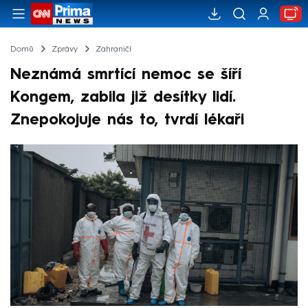
Domů
Zprávy
Zahraničí
Neznámá smrtící nemoc se šíří
Kongem, zabila již desítky lidí.
Znepokojuje nás to, tvrdí lékaři