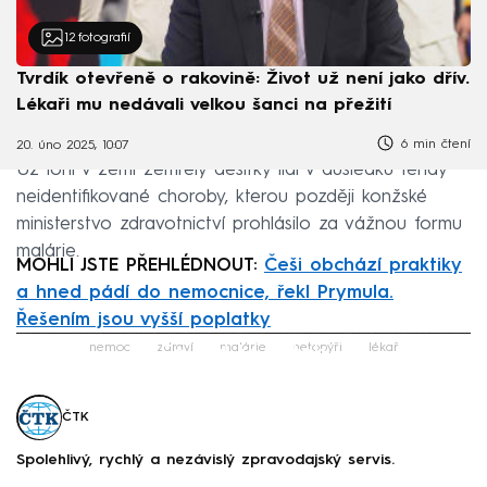
12
fotografií
Tvrdík otevřeně o rakovině: Život už není jako dřív.
Lékaři mu nedávali velkou šanci na přežití
6 min čtení
20. úno 2025, 10:07
Už loni v zemi zemřely desítky lidí v důsledku tehdy
neidentifikované choroby, kterou později konžské
ministerstvo zdravotnictví prohlásilo za vážnou formu
malárie.
MOHLI JSTE PŘEHLÉDNOUT:
Češi obchází praktiky
a hned pádí do nemocnice, řekl Prymula.
Řešením jsou vyšší poplatky
Failed to fetch
nemoc
zdraví
malárie
netopýři
lékař
ČTK
Spolehlivý, rychlý a nezávislý zpravodajský servis.