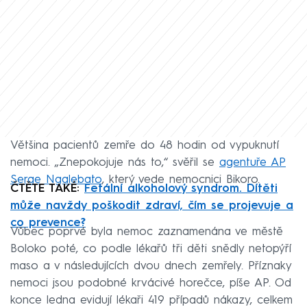
Většina pacientů zemře do 48 hodin od vypuknutí
nemoci. „Znepokojuje nás to,“ svěřil se
agentuře AP
Serge Ngalebato
, který vede nemocnici Bikoro.
ČTĚTE TAKÉ:
Fetální alkoholový syndrom. Dítěti
může navždy poškodit zdraví, čím se projevuje a
co prevence?
Vůbec poprvé byla nemoc zaznamenána ve městě
Boloko poté, co podle lékařů tři děti snědly netopýří
maso a v následujících dvou dnech zemřely. Příznaky
nemoci jsou podobné krvácivé horečce, píše AP. Od
konce ledna evidují lékaři 419 případů nákazy, celkem