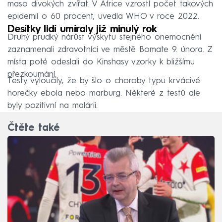
maso divokých zvířat. V Africe vzrostl počet takových
epidemií o 60 procent, uvedla WHO v roce 2022.
Desítky lidí umíraly již minulý rok
Druhý prudký nárůst výskytu stejného onemocnění
zaznamenali zdravotníci ve městě Bomate 9. února. Z
místa poté odeslali do Kinshasy vzorky k bližšímu
přezkoumání.
Testy vyloučily, že by šlo o choroby typu krvácivé
horečky ebola nebo marburg. Některé z testů ale
byly pozitivní na malárii.
Čtěte také