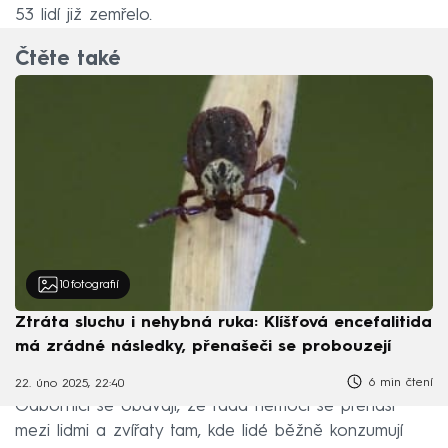
53 lidí již zemřelo.
Čtěte také
10
fotografií
Ztráta sluchu i nehybná ruka: Klíšťová encefalitida
má zrádné následky, přenašeči se probouzejí
6 min čtení
22. úno 2025, 22:40
Odborníci se obávají, že řada nemocí se přenáší
mezi lidmi a zvířaty tam, kde lidé běžně konzumují