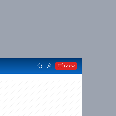
TV živě