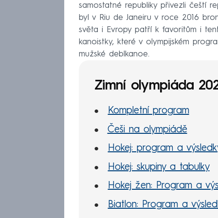
samostatné republiky přivezli čeští 
byl v Riu de Janeiru v roce 2016 bronz
světa i Evropy patří k favoritům i te
kanoistky, které v olympijském prog
mužské deblkanoe.
Zimní olympiáda 20
Kompletní program
Češi na olympiádě
Hokej: program a výsledk
Hokej: skupiny a tabulky
Hokej žen: Program a výs
Biatlon: Program a výsled