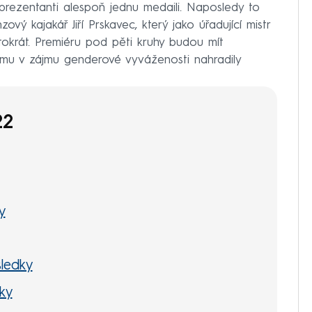
reprezentanti alespoň jednu medaili. Naposledy to
ový kajakář Jiří Prskavec, který jako úřadující mistr
ntokrát. Premiéru pod pěti kruhy budou mít
ramu v zájmu genderové vyváženosti nahradily
22
y
ledky
ky