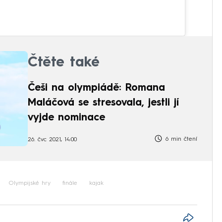
Čtěte také
Češi na olympiádě: Romana
Maláčová se stresovala, jestli jí
vyjde nominace
6 min čtení
26. čvc 2021, 14:00
Olympijské hry
finále
kajak