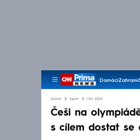
Domácí
Zahranič
Pořady
Domů
Sport
OH 2024
Češi na olympiádě
s cílem dostat se 