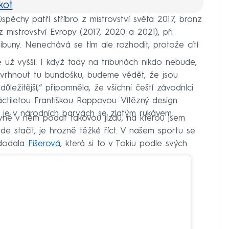
kot
 úspěchy patří stříbro z mistrovství světa 2017, bronz
 z mistrovství Evropy (2017, 2020 a 2021), při
ibuny. Nenechává se tím ale rozhodit, protože cítí
 už vyšší. I když tady na tribunách nikdo nebude,
navrhnout tu bundošku, budeme vědět, že jsou
důležitější,“ připomněla, že všichni čeští závodníci
tiletou Františkou Rappovou. Vítězný design
 je v národních barvách se zlatým rukávem.
lavně v něm podat takovou jízdu, na kterou jsem
de stačit, je hrozně těžké říct. V našem sportu se
“ dodala
Fišerová
, která si to v Tokiu podle svých