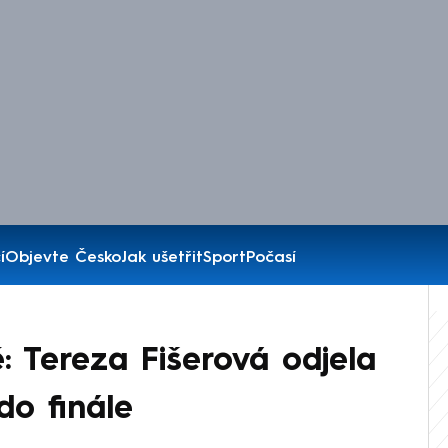
í
Objevte Česko
Jak ušetřit
Sport
Počasí
: Tereza Fišerová odjela
do finále