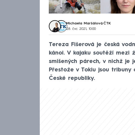
Michaela Maršálová
,
ČTK
28. čvc 2021, 10:00
Tereza Fišerová je česká vodn
kánoi. V kajaku soutěží mezi 
smíšených párech, v nichž je 
Přestože v Tokiu jsou tribuny
České republiky.