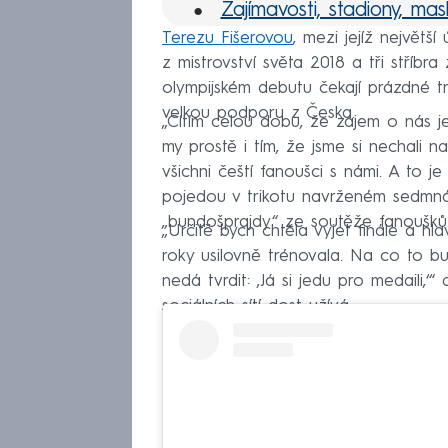
Zajímavosti, stadiony, mas
Terezu Fišerovou
, mezi jejíž největší
Olympijské symboly
z mistrovství světa 2018 a tři stříbra
MS hokej 2022
olympijském debutu čekají prázdné tr
velkou podporu z Česka.
„Cítím celou dobu, že zájem o nás je
my prostě i tím, že jsme si nechali 
všichni čeští fanoušci s námi. A to je 
pojedou v trikotu navrženém sedmnác
„bundošprajdy“ ze soutěže fanoušků
„Určitě bych chtěla vyjet finále a h
roky usilovně trénovala. Na co to bu
nedá tvrdit: ‚Já si jedu pro medaili,‘
sociálních sítí dost užívá.