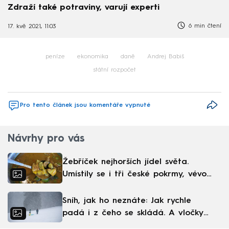
Zdraží také potraviny, varují experti
6 min čtení
17. kvě 2021, 11:03
peníze
ekonomika
daně
Andrej Babiš
státní rozpočet
Pro tento článek jsou komentáře vypnuté
Návrhy pro vás
Žebříček nejhorších jídel světa.
Umístily se i tři české pokrmy, vévodí
skandinávská kuchyně
Sníh, jak ho neznáte: Jak rychle
padá i z čeho se skládá. A vločky
nejsou bílé