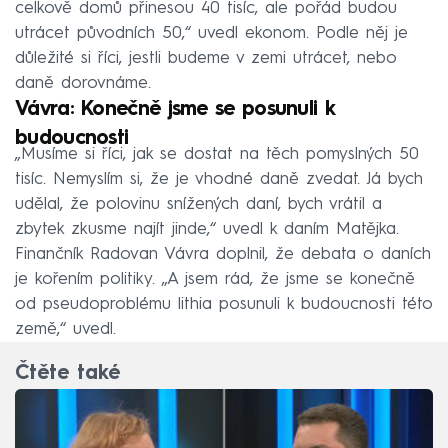
celkově domů přinesou 40 tisíc, ale pořád budou
utrácet původních 50,“ uvedl ekonom. Podle něj je
důležité si říci, jestli budeme v zemi utrácet, nebo
daně dorovnáme.
Vávra: Konečně jsme se posunuli k
budoucnosti
„Musíme si říci, jak se dostat na těch pomyslných 50
tisíc. Nemyslím si, že je vhodné daně zvedat. Já bych
udělal, že polovinu snížených daní, bych vrátil a
zbytek zkusme najít jinde,“ uvedl k daním Matějka.
Finančník Radovan Vávra doplnil, že debata o daních
je kořením politiky. „A jsem rád, že jsme se konečně
od pseudoproblému lithia posunuli k budoucnosti této
země,“ uvedl.
Čtěte také