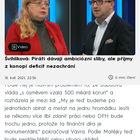
Video
Švihlíková: Piráti dávají ambiciózní sliby, ale příjmy
z konopí deficit nezachrání
6 min čtení
18. kvě 2021, 22:56
Podle něj je hlavním problémem to, že Babišova
vláda „s úsměvem vzala 500 miliard korun“ a
rozházela je mezi lidi. „My je teď budeme po
jednotkách sbírat a metat na jednu hromádku. Jestli
se někomu více líbí zdanit práci nebo DPH bude
trochu jedno, protože ta finanční díra je
monumentální,“ pokračoval Vávra. Podle Matějky teď
bude nejdůležitější celou situaci uklidnit.