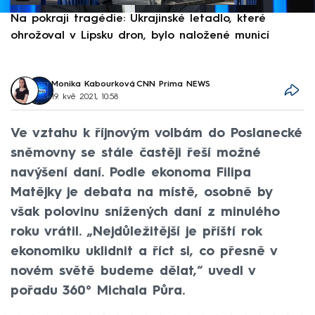
Na pokraji tragédie: Ukrajinské letadlo, které
P
ohrožoval v Lipsku dron, bylo naložené municí
e
Monika Kabourková
,
CNN Prima NEWS
19. kvě 2021, 10:58
Ve vztahu k říjnovým volbám do Poslanecké
sněmovny se stále častěji řeší možné
navýšení daní. Podle ekonoma Filipa
Matějky je debata na místě, osobně by
však polovinu snížených daní z minulého
roku vrátil. „Nejdůležitější je příští rok
ekonomiku uklidnit a říct si, co přesně v
novém světě budeme dělat,“ uvedl v
pořadu 360° Michala Půra.