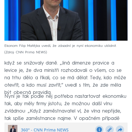
Ekonom Filip Matějka uvedl, že zásadní je nyní ekonomiku uklidnit.
Zdroj: CNN Prima NEWS
Matějka dodal, že poslední rok nebyl pravicový, i
když se snižovaly daně. „Jiná dimenze pravice a
levice je, že dva ministři rozhodovali o všem, co se
na trhu dělo a říkali, co se má dělat. Tedy, kdo může
otevřít, a kdo musí zavřít,“ uvedl s tím, že zde měla
být obecná pravidla.
Nyní je tak podle něj potřeba nastartovat ekonomiku
tak, aby měly firmy jistotu, že možnou další vlnu
zvládnou: „Když zaměstnavatel ví, že vlna nepřijde,
tak spíše zaměstnance najme. V opačném případě
tomu tak nebude.“