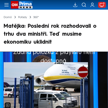
Domů
Pořady
360°
Matějka: Poslední rok rozhodovali o
trhu dva ministři. Teď musíme
ekonomiku uklidnit
Žádná položka z playlistu není
Výběr redakce
dostupná.