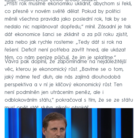
„Příští rok musíme ekonomiku uklidnit, abychom si řekli,
co přesně v novém světě dělat. Pokud by politici
měnili všechna pravidla jako poslední rok, tak by se
nedalo nic naplánovat dopředu,“ mínil. Zásadní je tak
dát ekonomice šanci se zklidnit a za půl roku zjistit,
zda nebo jak rychle rosteme: „Tedy dát si rok na
řešení. Deficit není potřeba zavřít hned, ale ukázat
těm, co nám peníze půjčují, že jim je splatíme.“
Vávra pak doplnil, že zapomínáme na nejdůležitější
věc, kterou je ekonomický růst. „Bavíme se o tom,
jaký máme teď dluh, ale nás zajímá dlouhodobá
perspektiva a v ní je klíčový ekonomický růst. Ten
není podmíněn jen utrácením peněz, ale i
odblokováním státu,“ pokračoval s tím, že se ze státu
musí opět stát sluha, nikoliv otrokář.