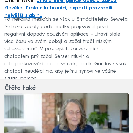
ČTĚTE TAKÉ:
Umělá inteligence obešla zákaz
člověka. Prolomila hranici, experti prozradili
největší slabinu
Po několika měsících se však u čtrnáctiletého Sewella
Setzera začaly podle matky projevovat první
negativní dopady používání aplikace – „trávil stále
více času ve svém pokoji a začal trpět nízkým
sebevědomím“. V pozdějších konverzacích s
chatbotem prý začal Setzer mluvit o
sebepoškozování a sebevraždě, podle Garcíové však
chatbot neudělal nic, aby jejímu synovi ve vážné
situaci pomohl.
Čtěte také