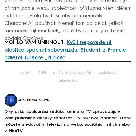
že aplikace není vhodná pro děti – v současnosti je
přitom podle webu společnosti přístupná všem dětem
od 13 let. „Přála bych si, aby děti nemohly
Character.AI používat. Nemají tam co dělat, jelikož
tam neexistují mantinely, které by je mohly ochránit,“
dodala Garcíová.
MOHLO VÁM UNIKNOUT:
Kvůli nepovedené
plastice spáchal sebevraždu. Student z Francie
naletěl turecké „klinice“
Failed to fetch
zdraví
CNN
umělá inteligence (AI)
společnost
sebevražda
CNN Prima NEWS
Díky úzké spolupráci redakcí online a TV zpravodajství
vám přinášíme desítky reportáží i v textové podobě, které
můžete sledovat v televizi, na webu, sociálních sítích nebo
v HbbTV.