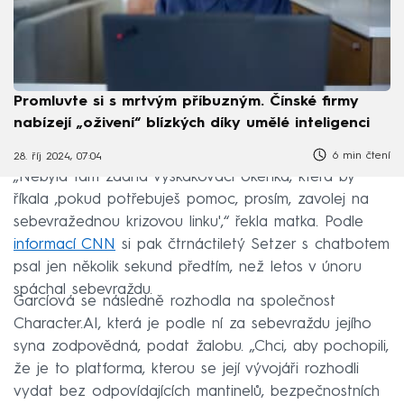
Promluvte si s mrtvým příbuzným. Čínské firmy
nabízejí „oživení“ blízkých díky umělé inteligenci
6 min čtení
28. říj 2024, 07:04
„Nebyla tam žádná vyskakovací okénka, která by
říkala ‚pokud potřebuješ pomoc, prosím, zavolej na
sebevražednou krizovou linku',“ řekla matka. Podle
informací CNN
si pak čtrnáctiletý Setzer s chatbotem
psal jen několik sekund předtím, než letos v únoru
spáchal sebevraždu.
Garcíová se následně rozhodla na společnost
Character.AI, která je podle ní za sebevraždu jejího
syna zodpovědná, podat žalobu. „Chci, aby pochopili,
že je to platforma, kterou se její vývojáři rozhodli
vydat bez odpovídajících mantinelů, bezpečnostních