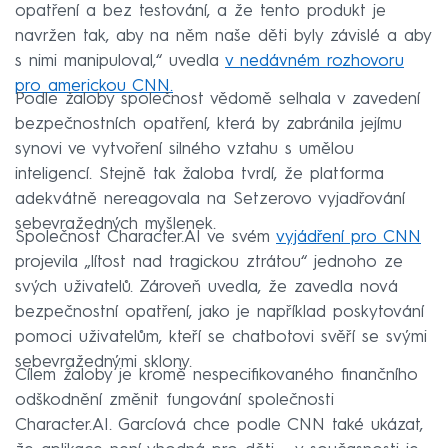
opatření a bez testování, a že tento produkt je
navržen tak, aby na něm naše děti byly závislé a aby
s nimi manipuloval,“ uvedla
v nedávném rozhovoru
pro americkou CNN.
Podle žaloby společnost vědomě selhala v zavedení
bezpečnostních opatření, která by zabránila jejímu
synovi ve vytvoření silného vztahu s umělou
inteligencí. Stejně tak žaloba tvrdí, že platforma
adekvátně nereagovala na Setzerovo vyjadřování
sebevražedných myšlenek.
Společnost Character.AI ve svém
vyjádření pro CNN
projevila „lítost nad tragickou ztrátou“ jednoho ze
svých uživatelů. Zároveň uvedla, že zavedla nová
bezpečnostní opatření, jako je například poskytování
pomoci uživatelům, kteří se chatbotovi svěří se svými
sebevražednými sklony.
Cílem žaloby je kromě nespecifikovaného finančního
odškodnění změnit fungování společnosti
Character.AI. Garcíová chce podle CNN také ukázat,