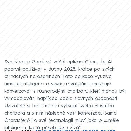
Syn Megan Garcíové začal aplikaci Character.AI
poprvé používat v dubnu 2023, krátce po svých
čtrnáctých narozeninách. Tato aplikace využívá
umělou inteligenci a svým uživatelům umožňuje
konverzovat s různorodými chatboty, kteří mohou být
vymodelováni například podle slavných osobností.
Uživatelé si také mohou vytvořit svého vlastního
chatbota a s ním následně vést konverzaci. Sama
Character.AI o své technologii mluví jako o „umělé
inteligenci, která působí jako živá“.