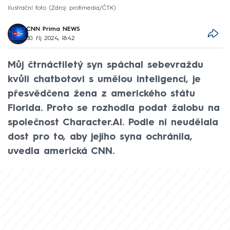
Ilustrační foto
Zdroj: profimedia/ČTK
CNN Prima NEWS
30. říj 2024, 18:42
Můj čtrnáctiletý syn spáchal sebevraždu
kvůli chatbotovi s umělou inteligencí, je
přesvědčena žena z amerického státu
Florida. Proto se rozhodla podat žalobu na
společnost Character.AI. Podle ní neudělala
dost pro to, aby jejího syna ochránila,
uvedla americká CNN.