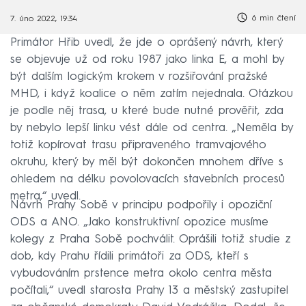
6 min čtení
7. úno 2022, 19:34
Primátor Hřib uvedl, že jde o oprášený návrh, který
se objevuje už od roku 1987 jako linka E, a mohl by
být dalším logickým krokem v rozšiřování pražské
MHD, i když koalice o něm zatím nejednala. Otázkou
je podle něj trasa, u které bude nutné prověřit, zda
by nebylo lepší linku vést dále od centra. „Neměla by
totiž kopírovat trasu připraveného tramvajového
okruhu, který by měl být dokončen mnohem dříve s
ohledem na délku povolovacích stavebních procesů
metra,“ uvedl.
Návrh Prahy Sobě v principu podpořily i opoziční
ODS a ANO. „Jako konstruktivní opozice musíme
kolegy z Praha Sobě pochválit. Oprášili totiž studie z
dob, kdy Prahu řídili primátoři za ODS, kteří s
vybudováním prstence metra okolo centra města
počítali,“ uvedl starosta Prahy 13 a městský zastupitel