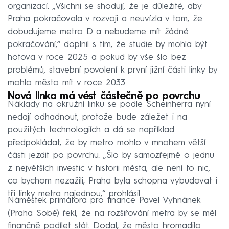
organizací. „Všichni se shodují, že je důležité, aby
Praha pokračovala v rozvoji a neuvízla v tom, že
dobudujeme metro D a nebudeme mít žádné
pokračování,“ doplnil s tím, že studie by mohla být
hotova v roce 2025 a pokud by vše šlo bez
problémů, stavební povolení k první jižní části linky by
mohlo město mít v roce 2033.
Nová linka má vést částečně po povrchu
Náklady na okružní linku se podle Scheinherra nyní
nedají odhadnout, protože bude záležet i na
použitých technologiích a dá se například
předpokládat, že by metro mohlo v mnohem větší
části jezdit po povrchu. „Šlo by samozřejmě o jednu
z největších investic v historii města, ale není to nic,
co bychom nezažili, Praha byla schopna vybudovat i
tři linky metra najednou,“ prohlásil.
Náměstek primátora pro finance Pavel Vyhnánek
(Praha Sobě) řekl, že na rozšiřování metra by se měl
finančně podílet stát. Dodal, že město hromadilo