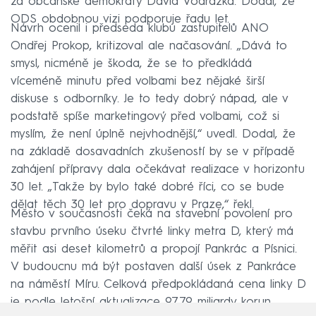
za občanské demokraty David Vodrážka. Dodal, že
ODS obdobnou vizi podporuje řadu let.
Návrh ocenil i předseda klubu zastupitelů ANO
Ondřej Prokop, kritizoval ale načasování. „Dává to
smysl, nicméně je škoda, že se to předkládá
víceméně minutu před volbami bez nějaké širší
diskuse s odborníky. Je to tedy dobrý nápad, ale v
podstatě spíše marketingový před volbami, což si
myslím, že není úplně nejvhodnější,“ uvedl. Dodal, že
na základě dosavadních zkušeností by se v případě
zahájení přípravy dala očekávat realizace v horizontu
30 let. „Takže by bylo také dobré říci, co se bude
dělat těch 30 let pro dopravu v Praze,“ řekl.
Město v současnosti čeká na stavební povolení pro
stavbu prvního úseku čtvrté linky metra D, který má
měřit asi deset kilometrů a propojí Pankrác a Písnici.
V budoucnu má být postaven další úsek z Pankráce
na náměstí Míru. Celková předpokládaná cena linky D
je podle letošní aktualizace 97,79 miliardy korun.