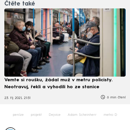
Čtěte také
Vemte si roušku, žádal muž v metru policisty.
Neotravuj, řekli a vyhodili ho ze stanice
6 min čtení
23. říj 2021, 21:51
peníze
projekt
Dejvice
Adam Scheinherr
metro D