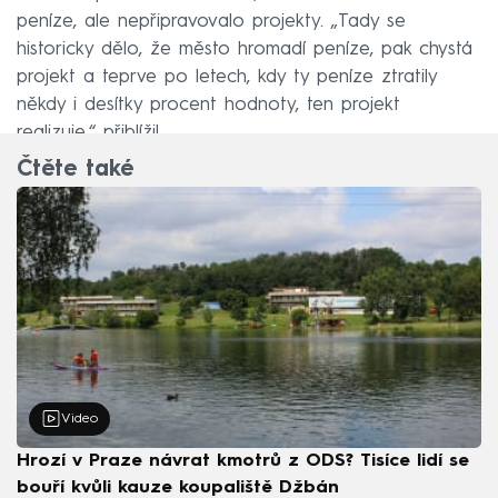
peníze, ale nepřipravovalo projekty. „Tady se
historicky dělo, že město hromadí peníze, pak chystá
projekt a teprve po letech, kdy ty peníze ztratily
někdy i desítky procent hodnoty, ten projekt
realizuje,“ přiblížil.
Čtěte také
Video
Hrozí v Praze návrat kmotrů z ODS? Tisíce lidí se
bouří kvůli kauze koupaliště Džbán