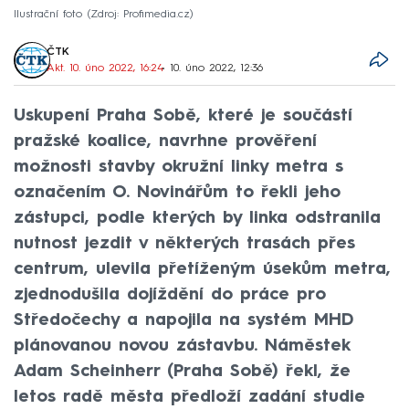
Ilustrační foto
Zdroj: Profimedia.cz
ČTK
Akt. 10. úno 2022, 16:24
• 10. úno 2022, 12:36
Uskupení Praha Sobě, které je součástí
pražské koalice, navrhne prověření
možnosti stavby okružní linky metra s
označením O. Novinářům to řekli jeho
zástupci, podle kterých by linka odstranila
nutnost jezdit v některých trasách přes
centrum, ulevila přetíženým úsekům metra,
zjednodušila dojíždění do práce pro
Středočechy a napojila na systém MHD
plánovanou novou zástavbu. Náměstek
Adam Scheinherr (Praha Sobě) řekl, že
letos radě města předloží zadání studie