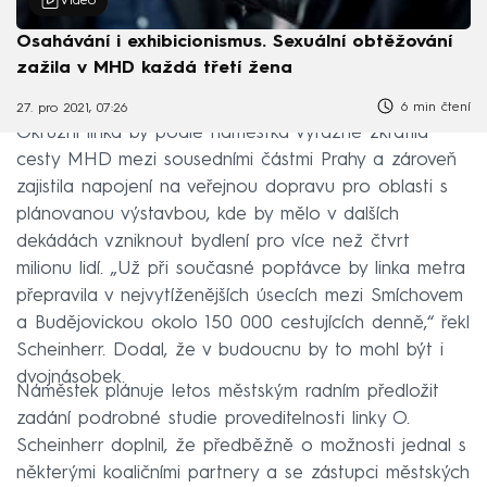
Video
Osahávání i exhibicionismus. Sexuální obtěžování
zažila v MHD každá třetí žena
6 min čtení
27. pro 2021, 07:26
Okružní linka by podle náměstka výrazně zkrátila
cesty MHD mezi sousedními částmi Prahy a zároveň
zajistila napojení na veřejnou dopravu pro oblasti s
plánovanou výstavbou, kde by mělo v dalších
dekádách vzniknout bydlení pro více než čtvrt
milionu lidí. „Už při současné poptávce by linka metra
přepravila v nejvytíženějších úsecích mezi Smíchovem
a Budějovickou okolo 150 000 cestujících denně,“ řekl
Scheinherr. Dodal, že v budoucnu by to mohl být i
dvojnásobek.
Náměstek plánuje letos městským radním předložit
zadání podrobné studie proveditelnosti linky O.
Scheinherr doplnil, že předběžně o možnosti jednal s
některými koaličními partnery a se zástupci městských