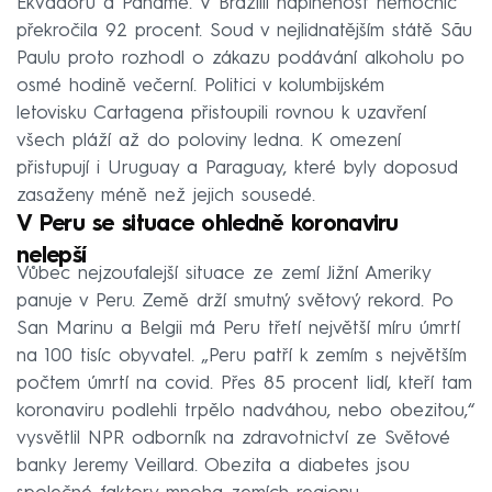
Ekvádoru a Panamě. V Brazílii naplněnost nemocnic
překročila 92 procent. Soud v nejlidnatějším státě Sãu
Paulu proto rozhodl o zákazu podávání alkoholu po
osmé hodině večerní. Politici v kolumbijském
letovisku Cartagena přistoupili rovnou k uzavření
všech pláží až do poloviny ledna. K omezení
přistupují i Uruguay a Paraguay, které byly doposud
zasaženy méně než jejich sousedé.
V Peru se situace ohledně koronaviru
nelepší
Vůbec nejzoufalejší situace ze zemí Jižní Ameriky
panuje v Peru. Země drží smutný světový rekord. Po
San Marinu a Belgii má Peru třetí největší míru úmrtí
na 100 tisíc obyvatel. „Peru patří k zemím s největším
počtem úmrtí na covid. Přes 85 procent lidí, kteří tam
koronaviru podlehli trpělo nadváhou, nebo obezitou,“
vysvětlil NPR odborník na zdravotnictví ze Světové
banky Jeremy Veillard. Obezita a diabetes jsou