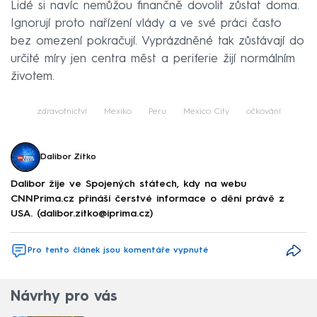
Lidé si navíc nemůžou finančně dovolit zůstat doma.
Ignorují proto nařízení vlády a ve své práci často
bez omezení pokračují. Vyprázdněné tak zůstávají do
určité míry jen centra měst a periferie žijí normálním
životem.
zdravotnictví
Mexiko
Peru
Mexico City
očkování
Dalibor Zítko
Dalibor žije ve Spojených státech, kdy na webu
CNNPrima.cz přináší čerstvé informace o dění právě z
USA. (dalibor.zitko@iprima.cz)
Pro tento článek jsou komentáře vypnuté
Návrhy pro vás