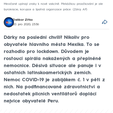
Mexičané upínají zraky k nové vakcíně. Překážkou proočkování je ale
byrokracie, korupce a špatná organizace práce.
Zdroj: AP
Dalibor Zítko
20. pro 2020, 23:36
Dárky na poslední chvíli? Nikoliv pro
obyvatele hlavního města Mexika. To se
rozhodlo pro lockdown. Důvodem je
rostoucí spirála nakažených a přeplněné
nemocnice. Děsivá situace ale panuje i v
ostatních latinskoamerických zemích.
Nemoc COVID-19 je zabijákem č. 1 v pěti z
nich. Na podfinancované zdravotnictví a
nedostatek plicních ventilátorů doplácí
nejvíce obyvatelé Peru.