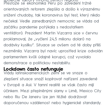
společné faktory mnoha zemích regionu.
Přestože se ekonomika Peru po zavedení tržně
orientovaných reforem zlepšila a došlo k výraznému
snížení chudoby, tak koronavirus byl test, který nikdo
nečekal. Vedle zanedbaných nemocnic se vláda od
začátku pandemie potýkala s nedostatkem
ventilátorů. Prezident Martin Vizcarra sice v červnu
proklamoval, že „vyčlení 24,5 milionu dolarů na
dodávky kyslíku“. Situace se ovšem od té doby příliš
nezměnila. Vizcarra byl navíc uprostřed krize odvolán
parlamentem kvůli údajné korupci, což vyvolalo
demonstrace a politickou nestabilitu.
Lockdown často nefunguje
Vlády latinskoamerických zemí se ve snaze o
zlepšení situace snaží kopírovat nařízení zavedené
v Evropě a Asii. V tamní realitě se však často míjí
účinkem. Mezi přeplněnými slamy v Limě, Mexico City
nebo Riu De Janeiru lze jen těžké dodržovat
doporučenou vzdálenost nebo hygienické standardy.