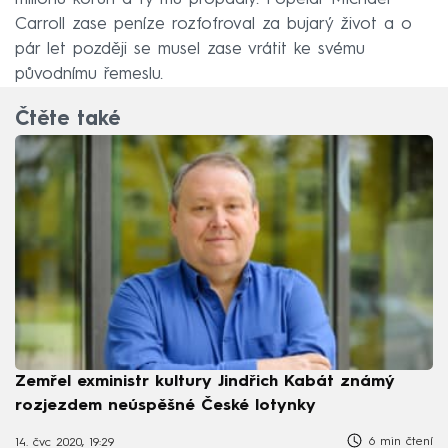
Carroll zase peníze rozfofroval za bujarý život a o
pár let později se musel zase vrátit ke svému
původnímu řemeslu.
Čtěte také
Zemřel exministr kultury Jindřich Kabát známý
rozjezdem neúspěšné České lotynky
6 min čtení
14. čvc 2020, 19:29