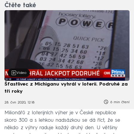
Čtěte také
Video
Šťastlivec z Michiganu vyhrál v loterii. Podruhé za
tři roky
6 min čtení
28. čvn 2020, 12:18
Milionářů z loterijních výher je v České republice
skoro 300 a s lehkou nadsázkou se dá říct, že se
někdo z výhry raduje každý druhý den. U většiny