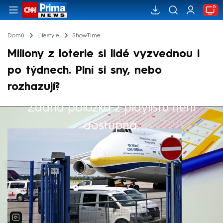
Domů
Lifestyle
ShowTime
Miliony z loterie si lidé vyzvednou i
po týdnech. Plní si sny, nebo
rozhazují?
Žádná položka z playlistu není
Výběr redakce
dostupná.