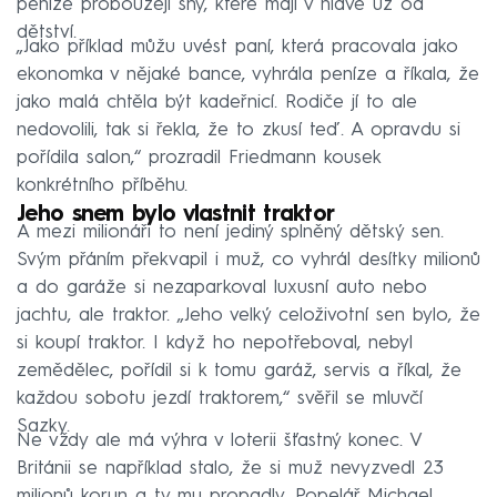
peníze probouzejí sny, které mají v hlavě už od
dětství.
„Jako příklad můžu uvést paní, která pracovala jako
ekonomka v nějaké bance, vyhrála peníze a říkala, že
jako malá chtěla být kadeřnicí. Rodiče jí to ale
nedovolili, tak si řekla, že to zkusí teď. A opravdu si
pořídila salon,“ prozradil Friedmann kousek
konkrétního příběhu.
Jeho snem bylo vlastnit traktor
A mezi milionáři to není jediný splněný dětský sen.
Svým přáním překvapil i muž, co vyhrál desítky milionů
a do garáže si nezaparkoval luxusní auto nebo
jachtu, ale traktor. „Jeho velký celoživotní sen bylo, že
si koupí traktor. I když ho nepotřeboval, nebyl
zemědělec, pořídil si k tomu garáž, servis a říkal, že
každou sobotu jezdí traktorem,“ svěřil se mluvčí
Sazky.
Ne vždy ale má výhra v loterii šťastný konec. V
Británii se například stalo, že si muž nevyzvedl 23
milionů korun a ty mu propadly. Popelář Michael