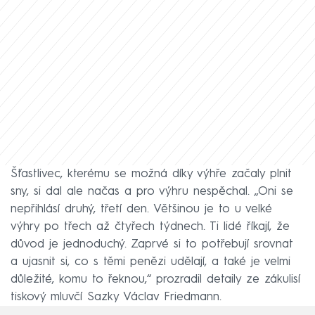
Šťastlivec, kterému se možná díky výhře začaly plnit
sny, si dal ale načas a pro výhru nespěchal. „Oni se
nepřihlásí druhý, třetí den. Většinou je to u velké
výhry po třech až čtyřech týdnech. Ti lidé říkají, že
důvod je jednoduchý. Zaprvé si to potřebují srovnat
a ujasnit si, co s těmi penězi udělají, a také je velmi
důležité, komu to řeknou,“ prozradil detaily ze zákulisí
tiskový mluvčí Sazky Václav Friedmann.