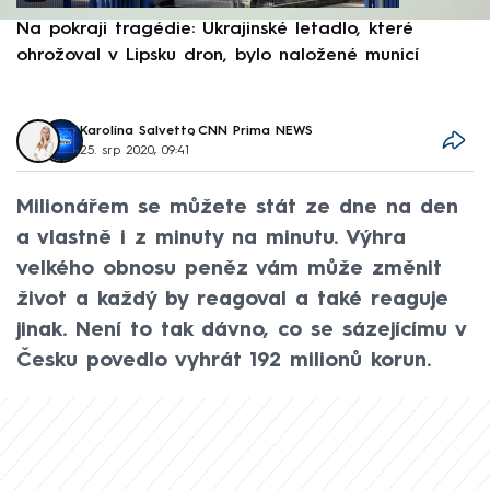
Na pokraji tragédie: Ukrajinské letadlo, které
P
ohrožoval v Lipsku dron, bylo naložené municí
e
Karolína Salvetto
,
CNN Prima NEWS
25. srp 2020, 09:41
Milionářem se můžete stát ze dne na den
a vlastně i z minuty na minutu. Výhra
velkého obnosu peněz vám může změnit
život a každý by reagoval a také reaguje
jinak. Není to tak dávno, co se sázejícímu v
Česku povedlo vyhrát 192 milionů korun.