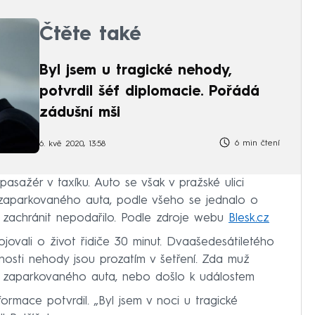
Čtěte také
Byl jsem u tragické nehody,
potvrdil šéf diplomacie. Pořádá
zádušní mši
6 min čtení
6. kvě 2020, 13:58
pasažér v taxíku. Auto se však v pražské ulici
 zaparkovaného auta, podle všeho se jednalo o
iž zachránit nepodařilo. Podle zdroje webu
Blesk.cz
bojovali o život řidiče 30 minut. Dvaašedesátiletého
nosti nehody jsou prozatím v šetření. Zda muž
o zaparkovaného auta, nebo došlo k událostem
rmace potvrdil. „Byl jsem v noci u tragické