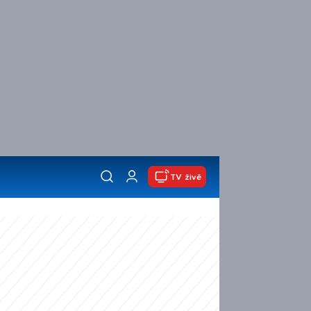
TV živě