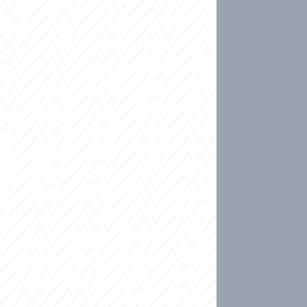
ideo
kat migranty do Česka? Sami by odešli, tvrdí exp
ické sebevraždě