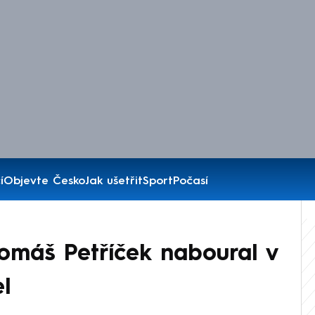
í
Objevte Česko
Jak ušetřit
Sport
Počasí
Tomáš Petříček naboural v
l