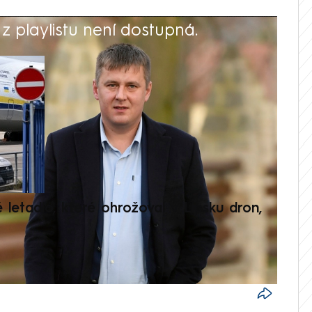
 playlistu není dostupná.
V
é letadlo, které ohrožoval v Lipsku dron,
Přilá
polit