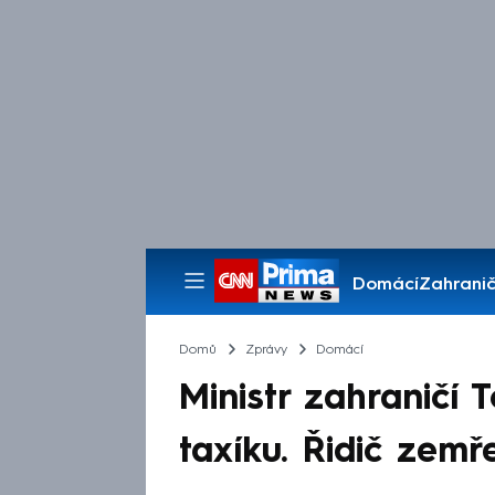
Domácí
Zahranič
Pořady
Domů
Zprávy
Domácí
Ministr zahraničí 
taxíku. Řidič zemře