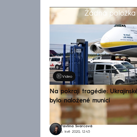
Žádná položka z
Výběr redakce
Video
Na pokraji tragédie: Ukrajinsk
bylo naložené municí
Pavlína Švarcová
6. kvě 2020, 12:45