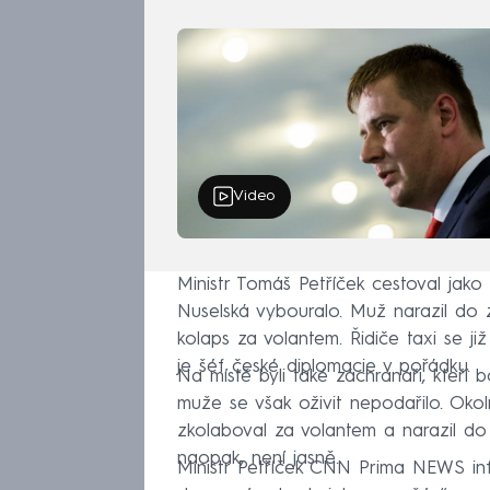
Video
Ministr Tomáš Petříček cestoval jako 
Nuselská vybouralo. Muž narazil do
kolaps za volantem. Řidiče taxi se j
je šéf české diplomacie v pořádku.
Na místě byli také záchranáři, kteří 
muže se však oživit nepodařilo. Okol
zkolaboval za volantem a narazil d
naopak, není jasně.
Ministr Petříček CNN Prima NEWS info