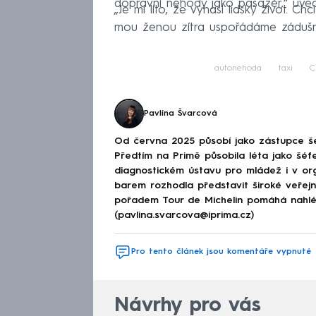
dopravní nehody jako pasažér,“ uvedl
„Je mi líto, že vyhasl lidský život. C
mou ženou zítra uspořádáme zádušní 
autonehoda
taxi
C
Pavlína Švarcová
Od června 2025 působí jako zástupce š
Předtím na Primě působila léta jako šéfe
diagnostickém ústavu pro mládež i v or
barem rozhodla představit široké veřej
pořadem Tour de Michelin pomáhá nahléd
(pavlina.svarcova@iprima.cz)
Pro tento článek jsou komentáře vypnuté
Návrhy pro vás