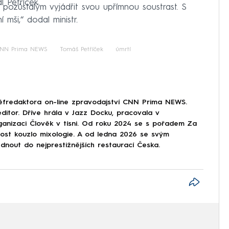
 Petříček.
hci pozůstalým vyjádřit svou upřímnou soustrast. S
mši,“ dodal ministr.
NN Prima NEWS
Tomáš Petříček
úmrtí
éfredaktora on-line zpravodajství CNN Prima NEWS.
ditor. Dříve hrála v Jazz Docku, pracovala v
ganizaci Člověk v tísni. Od roku 2024 se s pořadem Za
nost kouzlo mixologie. A od ledna 2026 se svým
nout do nejprestižnějších restaurací Česka.