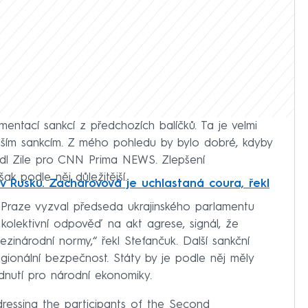
entací sankcí z předchozích balíčků. Ta je velmi
lším sankcím. Z mého pohledu by bylo dobré, kdyby
vedl Zile pro CNN Prima NEWS. Zlepšení
šak podle něj důležitější.
v Rusku. Zacharovová je uchlastaná coura, řekl
 v Praze vyzval předseda ukrajinského parlamentu
kolektivní odpověď na akt agrese, signál, že
inárodní normy,“ řekl Stefančuk. Další sankční
egionální bezpečnost. Státy by je podle něj měly
dnutí pro národní ekonomiky.
ressing the participants of the Second