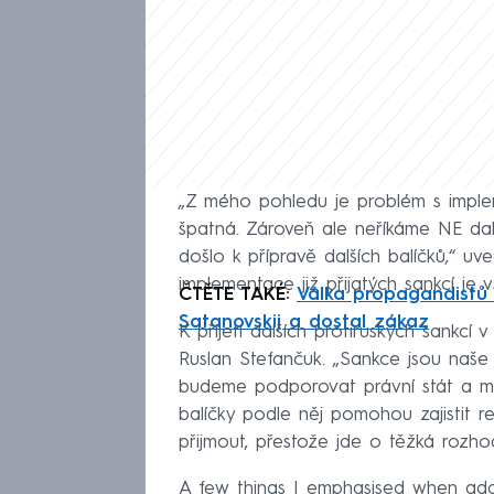
„Z mého pohledu je problém s implem
špatná. Zároveň ale neříkáme NE da
došlo k přípravě dalších balíčků,“ u
implementace již přijatých sankcí je v
ČTĚTE TAKÉ:
Válka propagandistů 
Satanovskij a dostal zákaz
K přijetí dalších protiruských sankcí
Ruslan Stefančuk. „Sankce jsou naše 
budeme podporovat právní stát a mez
balíčky podle něj pomohou zajistit r
přijmout, přestože jde o těžká rozho
A few things I emphasised when add