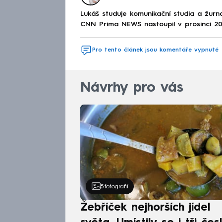
Lukáš studuje komunikační studia a žurnal
CNN Prima NEWS nastoupil v prosinci 20
Pro tento článek jsou komentáře vypnuté
Návrhy pro vás
5
fotografií
Žebříček nejhorších jídel