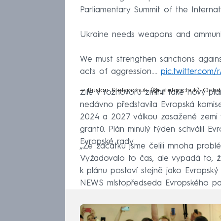
Parliamentary Summit of the Interna
Ukraine needs weapons and ammunit
We must strengthen sanctions against
acts of aggression.…
pic.twitter.com
— Ruslan Stefanchuk (@r_stefanchuk)
Octob
Zile v rozhovoru zmínil také nový plá
nedávno představila Evropská komise
2024 a 2027 válkou zasažené zemi vy
grantů. Plán minulý týden schválil Ev
Evropské rady.
„Ze začátku jsme čelili mnoha probl
Vyžadovalo to čas, ale vypadá to, že
k plánu postaví stejně jako Evropský
NEWS místopředseda Evropského pa