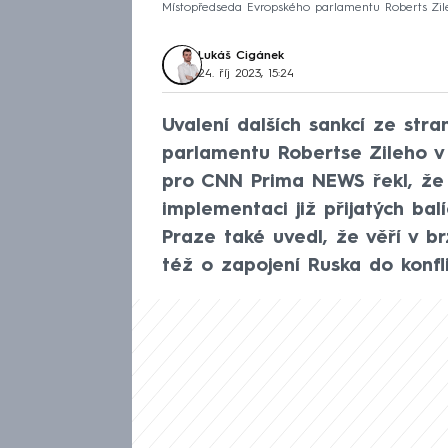
Místopředseda Evropského parlamentu Roberts Zil
Lukáš Cigánek
24. říj 2023, 15:24
Uvalení dalších sankcí ze st
parlamentu Robertse Zileho v
pro CNN Prima NEWS řekl, že
implementaci již přijatých ba
Praze také uvedl, že věří v br
též o zapojení Ruska do konf