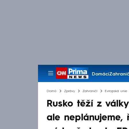
Domácí
Zahranič
Pořady
Domů
Zprávy
Zahraničí
Evropská unie
Rusko těží z války
ale neplánujeme, 