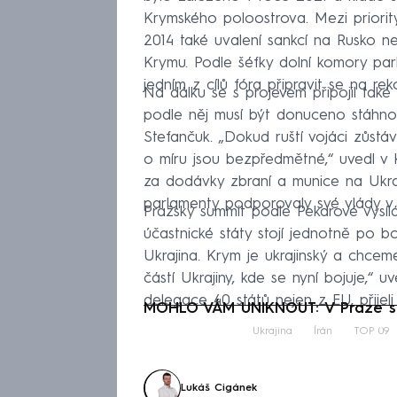
Krymského poloostrova. Mezi priorit
2014 také uvalení sankcí na Rusko n
Krymu. Podle šéfky dolní komory pa
jedním z cílů fóra připravit se na r
Na dálku se s projevem připojil také
podle něj musí být donuceno stáhnou
Stefančuk. „Dokud ruští vojáci zůs
o míru jsou bezpředmětné,“ uvedl v
za dodávky zbraní a munice na Ukraj
parlamenty podporovaly své vlády v
Pražský summit podle Pekarové vysílá
účastnické státy stojí jednotně po b
Ukrajina. Krym je ukrajinský a chce
částí Ukrajiny, kde se nyní bojuje,“ u
delegace 40 států nejen z EU, přijeli
MOHLO VÁM UNIKNOUT: V Praze se
Fa
Ukrajina
Írán
TOP 09
Lukáš Cigánek