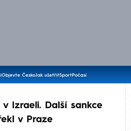
í
Objevte Česko
Jak ušetřit
Sport
Počasí
 v Izraeli. Další sankce
řekl v Praze