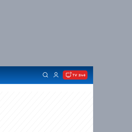
TV živě