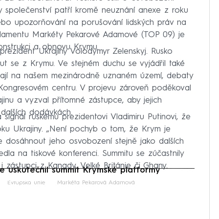
y společenství patří kromě neuznání anexe z roku
ebo upozorňování na porušování lidských práv na
rlamentu Markéty Pekarové Adamové (TOP 09) je
ekonstrukci a obnovu Krymu.
 prezident Ukrajiny Volodymyr Zelenskyj. Rusko
t se z Krymu. Ve stejném duchu se vyjádřil také
távají na našem mezinárodně uznaném území, debaty
 Kongresovém centru. V projevu zároveň poděkoval
inu a vyzval přítomné zástupce, aby jejich
 dalších dodávkách.
 signál ruskému prezidentovi Vladimiru Putinovi, že
oku Ukrajiny. „Není pochyb o tom, že Krym je
me dosáhnout jeho osvobození stejně jako dalších
vedla na tiskové konferenci. Summitu se zúčastnily
 i zástupci z Kanady, Velké Británie či Ghany.
 uskutečnil summit Krymské platformy
iled to fetch
Evropská unie
Markéta Pekarová Adamová