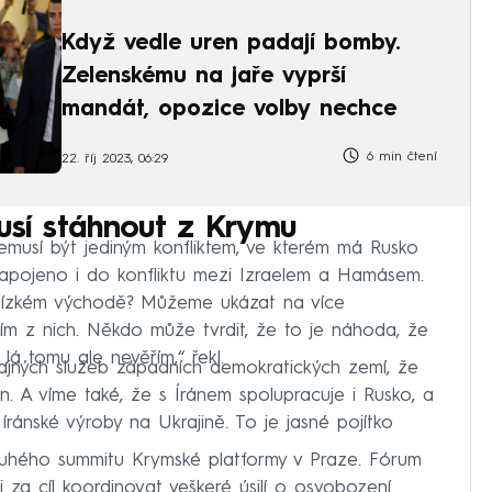
Když vedle uren padají bomby.
Zelenskému na jaře vyprší
mandát, opozice volby nechce
6 min čtení
22. říj 2023, 06:29
usí stáhnout z Krymu
 nemusí být jediným konfliktem, ve kterém má Rusko
zapojeno i do konfliktu mezi Izraelem a Hamásem.
 Blízkém východě? Můžeme ukázat na více
ním z nich. Někdo může tvrdit, že to je náhoda, že
 Já tomu ale nevěřím,“ řekl.
tajných služeb západních demokratických zemí, že
rán. A víme také, že s Íránem spolupracuje i Rusko, a
íránské výroby na Ukrajině. To je jasné pojítko
 druhého summitu Krymské platformy v Praze. Fórum
 za cíl koordinovat veškeré úsilí o osvobození