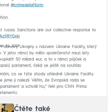
tional
@crimeaplatform
.
ion.
 russia. Sanctions are our collective response to
/rAz9RY0xki
er 24, 2023
n obnovy Ukrajiny s názvem Ukraine Facility, který
. V jeho rámci by mělo společenství mezi lety
platit 50 miliard eur, a to v rámci půjček a
ropský parlament, čeká se ještě na souhlas
émům, co se týče shody ohledně Ukraine Facility.
 jsme ji nalezli. Věřím, že Evropská rada se
 parlament a schválí ho,“ řekl pro CNN Prima
rlamentu.
Čtěte také