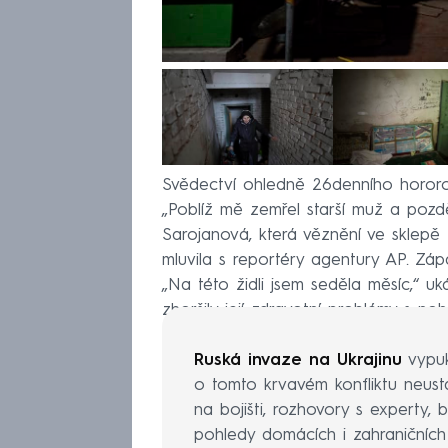
Svědectví ohledně 26denního hororov
„Poblíž mě zemřel starší muž a pozd
Sarojanová, která věznění ve sklepě
mluvila s reportéry agentury AP. Zá
„Na této židli jsem seděla měsíc,“ u
zhoršily její zdravotní problémy s no
Ruská invaze na Ukrajinu
vypuk
o tomto krvavém konfliktu neustá
na bojišti, rozhovory s experty, 
pohledy domácích i zahraničních p