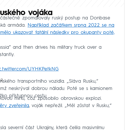
ruského vojáka
ň částečně zpomalovaly ruský postup na Donbase
inská armáda.
Například začátkem srpna 2022 se na
ré mělo ukazovat fatální následky pro okupanty poté,
sia” and then drives his military truck over a
stantly.
c.twitter.com/UYHKPetkNG
22
nského transportního vozidla. „Sláva Rusku,“
čemž neskrýval dobrou náladu. Poté se s kamionem
žko přístupnou cestu.
nkovou minu, což způsobilo obrovskou explozi.
ěry zveřejnila
, voják nepřežil. „Měl zůstat v Rusku,“
la severní část Ukrajiny, která čelila masivnímu