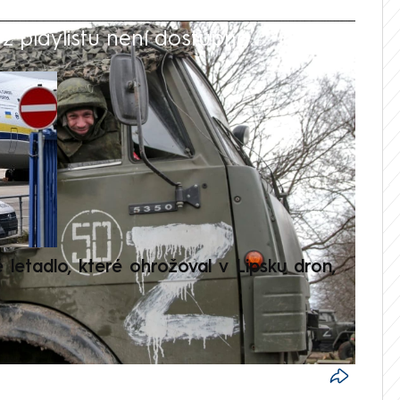
 playlistu není dostupná.
V
é letadlo, které ohrožoval v Lipsku dron,
Přilá
polit