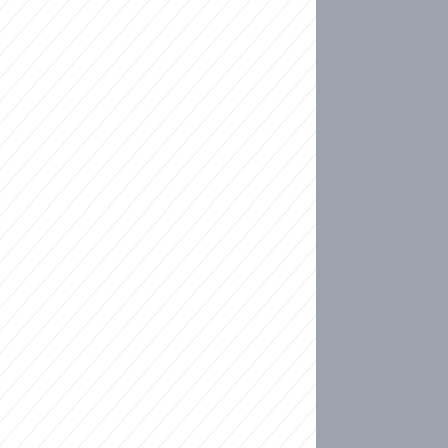
ideo
kat migranty do Česka? Sami by odešli, tvrdí exp
ické sebevraždě