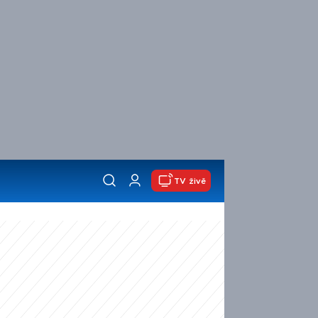
TV živě