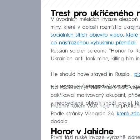
Trest pro ukřičeného 
V úvodních měsících invaze alespo
miny, které v oblasti rozmístila ukraj
sociálních sítích objevilo video, kte
co nastraženou výbušninu přehlédli.
Russian soldier screams “Honor to Rus
Ukrainian anti-tank mine, killing him in
He should have stayed in Russia…
pi
— Visegrád 24 (@visegrad24)
August 5, 20
Na záběrech je vidět ruský řidič voje
pokřikoval motivovaný okupant, při
v neobydlené oblasti snažil projet tě
Předním kolem však najel na protita
Podle stránky Visegrád 24,
která záb
dodala.
Horor v Jahidne
První fázi ruské invaze výrazně odnes