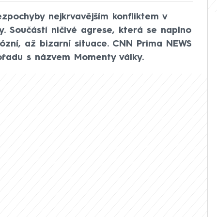
ezpochyby nejkrvavějším konfliktem v
. Součástí ničivé agrese, která se naplno
riózní, až bizarní situace. CNN Prima NEWS
 pořadu s názvem Momenty války.