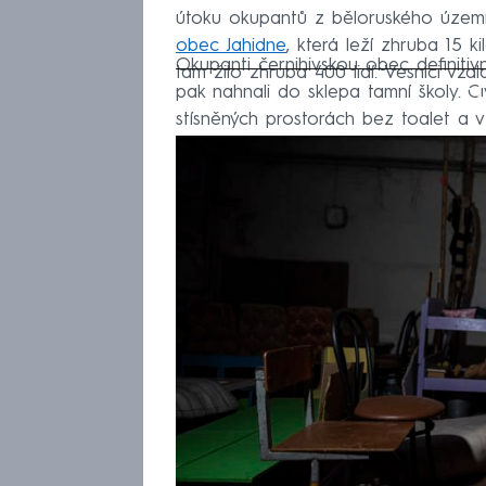
útoku okupantů z běloruského územ
obec Jahidne
, která leží zhruba 15 
Okupanti černihivskou obec definiti
tam žilo zhruba 400 lidí. Vesnici vz
Fa
pak nahnali do sklepa tamní školy. Civ
stísněných prostorách bez toalet a 
většinou pokročilejšího věku, nelidsk
18 Ukrajinců mučili a poté zastřelili.