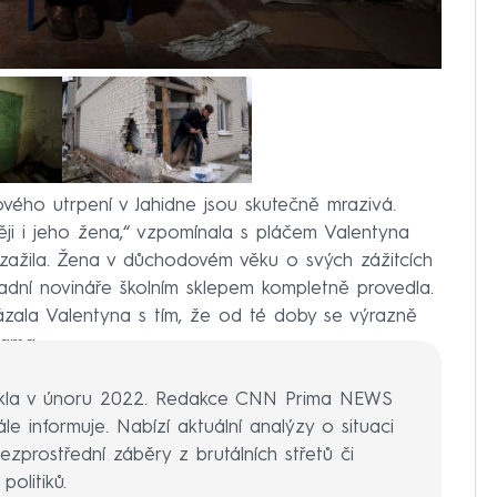
ého utrpení v Jahidne jsou skutečně mrazivá.
ěji i jeho žena,“ vzpomínala s pláčem Valentyna
 zažila. Žena v důchodovém věku o svých zážitcích
padní novináře školním sklepem kompletně provedla.
kázala Valentyna s tím, že od té doby se výrazně
hama.
la v únoru 2022. Redakce CNN Prima NEWS
le informuje. Nabízí aktuální analýzy o situaci
bezprostřední záběry z brutálních střetů či
olitiků.