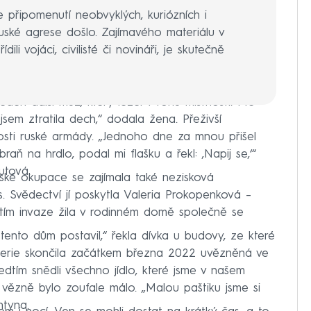
e připomenutí neobvyklých, kuriózních i
ruské agrese došlo. Zajímavého materiálu v
ili vojáci, civilisté či novináři, je skutečně
 jeden další muž, který ležel v rohu místnosti. Mě
 jsem ztratila dech,“ dodala žena. Přeživší
osti ruské armády. „Jednoho dne za mnou přišel
zbraň na hrdlo, podal mi flašku a řekl: ‚Napij se,‘“
utová.
ské okupace se zajímala také nezisková
. Svědectví jí poskytla Valeria Prokopenková –
nutím invaze žila v rodinném domě společně se
ento dům postavil,“ řekla dívka u budovy, ze které
Valerie skončila začátkem března 2022 uvězněná ve
dtím snědli všechno jídlo, které jsme v našem
o vězně bylo zoufale málo. „Malou paštiku jsme si
ntyna.