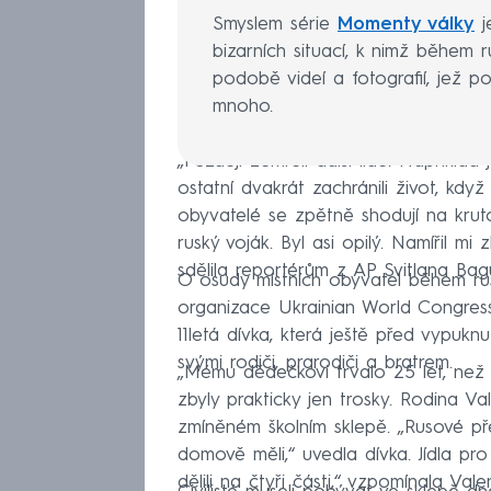
Smyslem série
Momenty války
j
bizarních situací, k nimž během 
podobě videí a fotografií, jež poříd
mnoho.
„Později zemřeli další lidé. Například
ostatní dvakrát zachránili život, když
obyvatelé se zpětně shodují na krut
ruský voják. Byl asi opilý. Namířil mi 
sdělila reportérům z AP Svitlana Bag
O osudy místních obyvatel během ru
organizace Ukrainian World Congress
11letá dívka, která ještě před vypuk
svými rodiči, prarodiči a bratrem.
„Mému dědečkovi trvalo 25 let, než t
zbyly prakticky jen trosky. Rodina 
zmíněném školním sklepě. „Rusové pře
domově měli,“ uvedla dívka. Jídla pr
dělili na čtyři části,“ vzpomínala Vale