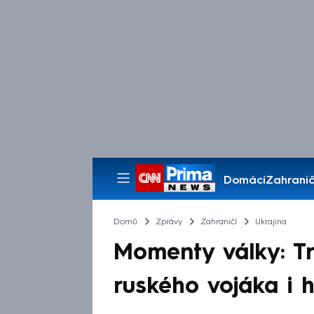
Domácí
Zahranič
Pořady
Domů
Zprávy
Zahraničí
Ukrajina
Momenty války: Tr
ruského vojáka i 