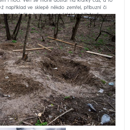
nem i nocí. Ven se mohli dostat na krátký čas, a to
yž například ve sklepě někdo zemřel, příbuzní či
do hromadného hrobu na nedalekém hřbitově.