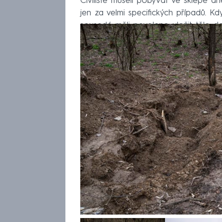
Civilisté museli pobývat ve sklepě d
jen za velmi specifických případů. Kd
sousedé měli povoleno uložit tělo 