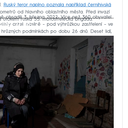
í.
Ruský teror naplno poznala například černihivská
kilometrů od hlavního oblastního města. Před invazí
vně obsadili 3. března 2022. Více než 360 obyvatel
ala útokem ruská 55. motostřelecká brigáda.
iled to fetch
ilisty drželi násilně – pod výhrůžkou zastřelení – ve
v hrůzných podmínkách po dobu 26 dnů. Deset lidí,
é věznění nepřežilo. Kromě toho ruští vojáci dalších