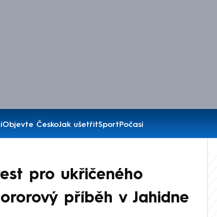
í
Objevte Česko
Jak ušetřit
Sport
Počasí
est pro ukřičeného
hororový příběh v Jahidne