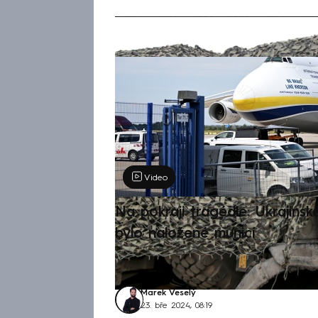
Žádná položka z
Výběr redakce
Video
Na pokraji tragédie: Ukrajinsk
bylo naložené municí
Marek Veselý
23. bře 2024, 08:19