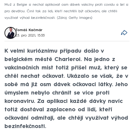
Muž z Belgie si nechal aplikovat osm dávek vakcíny proti covidu a šel si
pro devátou. Činil tak za lidi, kteří nechtěli být očkováni, ale chtěli
využívat výhod bezinfekčnosti.
Zdroj: Getty Images
Tomáš Kačmár
23. pro 2021, 15:33
K velmi kurióznímu případu došlo v
belgickém městě Charleroi. Na jedno z
vakcinačních míst totiž přišel muž, který se
chtěl nechat očkovat. Ukázalo se však, že v
sobě má již osm dávek očkovací látky. Jeho
úmyslem nebylo chránit se více proti
koronaviru. Za aplikaci každé dávky navíc
totiž dostával zaplaceno od lidí, kteří
očkování odmítají, ale chtějí využívat výhod
bezinfekčnosti.