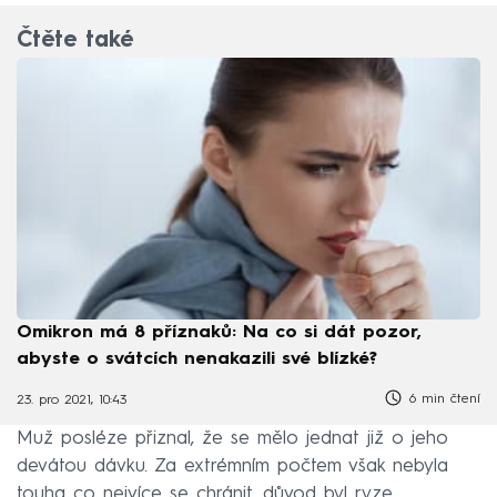
Čtěte také
Omikron má 8 příznaků: Na co si dát pozor,
abyste o svátcích nenakazili své blízké?
6 min čtení
23. pro 2021, 10:43
Muž posléze přiznal, že se mělo jednat již o jeho
devátou dávku. Za extrémním počtem však nebyla
touha co nejvíce se chránit, důvod byl ryze