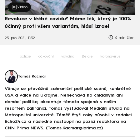
Video
Revoluce v léčbě covidu? Máme lék, který je 100%
účinný proti všem variantám, hlásí Izrael
6 min čtení
23. pro 2021, 11:32
policie
očkování
vakcína
Belgie
koronavirus
Tomáš Kačmár
Věnuje se převážně zahraniční politické scéně, konkrétně
USA a válce na Ukrajině. Nenechává ho chladným ani
domácí politika, akcentuje témata spojená s naším
resortem zahraničí. Tomáš vystudoval Mediální studia na
Metropolitní univerzitě. Téměř čtyři roky působil v redakci
Echo24.cz a následně nastoupil na pozici redaktora na
CNN Prima NEWS. (Tomas.Kacmar@iprima.cz)