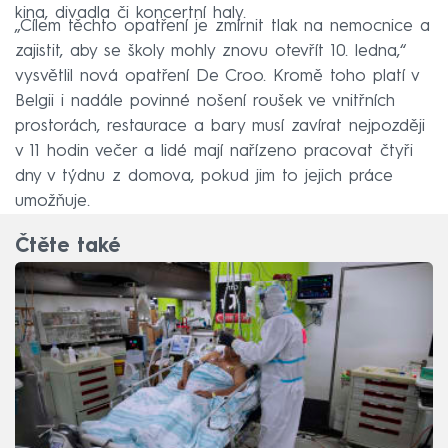
kina, divadla či koncertní haly.
„Cílem těchto opatření je zmírnit tlak na nemocnice a
zajistit, aby se školy mohly znovu otevřít 10. ledna,“
vysvětlil nová opatření De Croo. Kromě toho platí v
Belgii i nadále povinné nošení roušek ve vnitřních
prostorách, restaurace a bary musí zavírat nejpozději
v 11 hodin večer a lidé mají nařízeno pracovat čtyři
dny v týdnu z domova, pokud jim to jejich práce
umožňuje.
Čtěte také