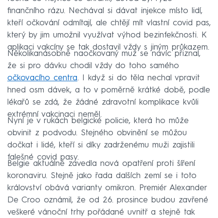
finančního rázu. Nechával si dávat injekce místo lidí,
kteří očkování odmítají, ale chtějí mít vlastní covid pas,
který by jim umožnil využívat výhod bezinfekčnosti. K
aplikaci vakcíny se tak dostavil vždy s jiným průkazem.
Několikanásobně naočkovaný muž se navíc přiznal,
že si pro dávku chodil vždy do toho samého
očkovacího centra
. I když si do těla nechal vpravit
hned osm dávek, a to v poměrně krátké době, podle
lékařů se zdá, že žádné zdravotní komplikace kvůli
extrémní vakcinaci neměl.
Nyní je v rukách belgické policie, která ho může
obvinit z podvodu. Stejného obvinění se můžou
dočkat i lidé, kteří si díky zadrženému muži zajistili
falešné covid pasy.
Belgie aktuálně zavedla nová opatření proti šíření
koronaviru. Stejně jako řada dalších zemí se i toto
království obává varianty omikron. Premiér Alexander
De Croo oznámil, že od 26. prosince budou zavřené
veškeré vánoční trhy pořádané uvnitř a stejně tak