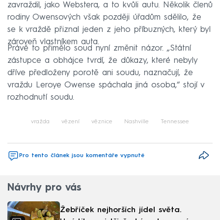
zavraždil, jako Webstera, a to kvůli autu. Několik členů
rodiny Owensových však později úřadům sdělilo, že
se k vraždě přiznal jeden z jeho příbuzných, který byl
zároveň vlastníkem auta.
Právě to přimělo soud nyní změnit názor. „Státní
zástupce a obhájce tvrdí, že důkazy, které nebyly
dříve předloženy porotě ani soudu, naznačují, že
vraždu Leroye Owense spáchala jiná osoba,“ stojí v
rozhodnutí soudu.
vražda
vězení
věznice
Nashville
Tennessee
Pro tento článek jsou komentáře vypnuté
Návrhy pro vás
Žebříček nejhorších jídel světa.