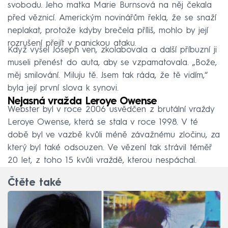
svobodu. Jeho matka Marie Burnsová na něj čekala
před věznicí. Americkým novinářům řekla, že se snaží
neplakat, protože kdyby brečela příliš, mohlo by její
rozrušení přejít v panickou ataku.
Když vyšel Joseph ven, zkolabovala a další příbuzní ji
museli přenést do auta, aby se vzpamatovala. „Bože,
měj smilování. Miluju tě. Jsem tak ráda, že tě vidím,“
byla její první slova k synovi.
Nejasná vražda Leroye Owense
Webster byl v roce 2006 usvědčen z brutální vraždy
Leroye Owense, která se stala v roce 1998. V té
době byl ve vazbě kvůli méně závažnému zločinu, za
který byl také odsouzen. Ve vězení tak strávil téměř
20 let, z toho 15 kvůli vraždě, kterou nespáchal.
Čtěte také