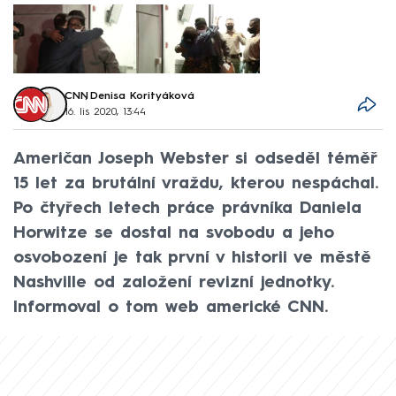
CNN
,
Denisa Korityáková
16. lis 2020, 13:44
Američan Joseph Webster si odseděl téměř
15 let za brutální vraždu, kterou nespáchal.
Po čtyřech letech práce právníka Daniela
Horwitze se dostal na svobodu a jeho
osvobození je tak první v historii ve městě
Nashville od založení revizní jednotky.
Informoval o tom web americké CNN.