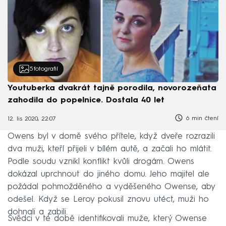
5
fotografií
Youtuberka dvakrát tajně porodila, novorozeňata
zahodila do popelnice. Dostala 40 let
6 min čtení
12. lis 2020, 22:07
Owens byl v domě svého přítele, když dveře rozrazili
dva muži, kteří přijeli v bílém autě, a začali ho mlátit.
Podle soudu vznikl konflikt kvůli drogám. Owens
dokázal uprchnout do jiného domu. Jeho majitel ale
požádal pohmožděného a vyděšeného Owense, aby
odešel. Když se Leroy pokusil znovu utéct, muži ho
dohnali a zabili.
Svědci v té době identifikovali muže, který Owense