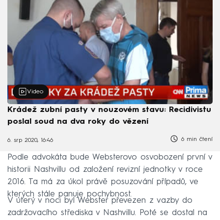
Video
Krádež zubní pasty v nouzovém stavu: Recidivistu
poslal soud na dva roky do vězení
6 min čtení
6. srp 2020, 16:46
Podle advokáta bude Websterovo osvobození první v
historii Nashvillu od založení revizní jednotky v roce
2016. Ta má za úkol právě posuzování případů, ve
kterých stále panuje pochybnost.
V úterý v noci byl Webster převezen z vazby do
zadržovacího střediska v Nashvillu. Poté se dostal na