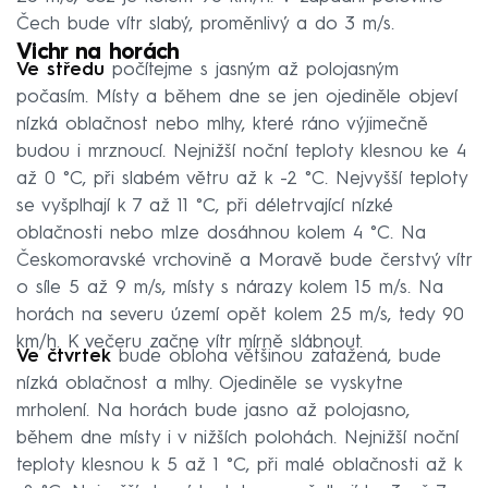
Čech bude vítr slabý, proměnlivý a do 3 m/s.
Vichr na horách
Ve středu
počítejme s jasným až polojasným
počasím. Místy a během dne se jen ojediněle objeví
nízká oblačnost nebo mlhy, které ráno výjimečně
budou i mrznoucí. Nejnižší noční teploty klesnou ke 4
až 0 °C, při slabém větru až k -2 °C. Nejvyšší teploty
se vyšplhají k 7 až 11 °C, při déletrvající nízké
oblačnosti nebo mlze dosáhnou kolem 4 °C. Na
Českomoravské vrchovině a Moravě bude čerstvý vítr
o síle 5 až 9 m/s, místy s nárazy kolem 15 m/s. Na
horách na severu území opět kolem 25 m/s, tedy 90
km/h. K večeru začne vítr mírně slábnout.
Ve čtvrtek
bude obloha většinou zatažená, bude
nízká oblačnost a mlhy. Ojediněle se vyskytne
mrholení. Na horách bude jasno až polojasno,
během dne místy i v nižších polohách. Nejnižší noční
teploty klesnou k 5 až 1 °C, při malé oblačnosti až k