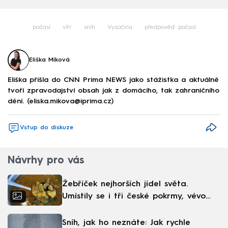
počasí
vítr
sníh
Vysočina
předpověď počasí
Eliška Míková
Eliška přišla do CNN Prima NEWS jako stážistka a aktuálně
tvoří zpravodajství obsah jak z domácího, tak zahraničního
dění. (eliska.mikova@iprima.cz)
Vstup do diskuze
Návrhy pro vás
Žebříček nejhorších jídel světa.
Umístily se i tři české pokrmy, vévodí
skandinávská kuchyně
Sníh, jak ho neznáte: Jak rychle