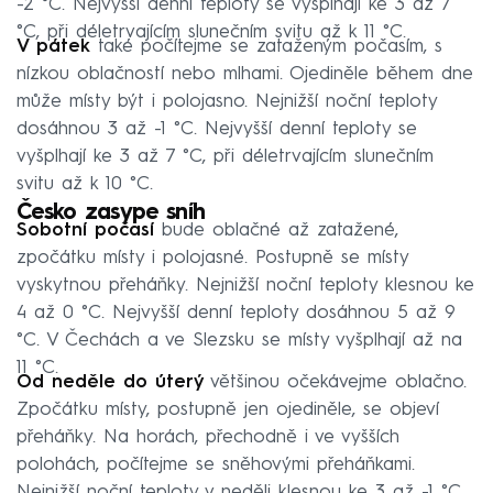
-2 °C. Nejvyšší denní teploty se vyšplhají ke 3 až 7
°C, při déletrvajícím slunečním svitu až k 11 °C.
V pátek
také počítejme se zataženým počasím, s
nízkou oblačností nebo mlhami. Ojediněle během dne
může místy být i polojasno. Nejnižší noční teploty
dosáhnou 3 až -1 °C. Nejvyšší denní teploty se
vyšplhají ke 3 až 7 °C, při déletrvajícím slunečním
svitu až k 10 °C.
Česko zasype sníh
Sobotní počasí
bude oblačné až zatažené,
zpočátku místy i polojasné. Postupně se místy
vyskytnou přeháňky. Nejnižší noční teploty klesnou ke
4 až 0 °C. Nejvyšší denní teploty dosáhnou 5 až 9
°C. V Čechách a ve Slezsku se místy vyšplhají až na
11 °C.
Od neděle do úterý
většinou očekávejme oblačno.
Zpočátku místy, postupně jen ojediněle, se objeví
přeháňky. Na horách, přechodně i ve vyšších
polohách, počítejme se sněhovými přeháňkami.
Nejnižší noční teploty v neděli klesnou ke 3 až -1 °C,