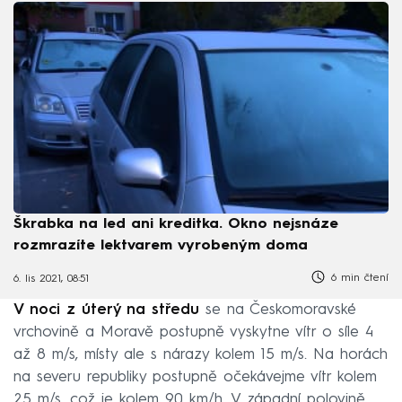
Škrabka na led ani kreditka. Okno nejsnáze
rozmrazíte lektvarem vyrobeným doma
6 min čtení
6. lis 2021, 08:51
V noci z úterý na středu
se na Českomoravské
vrchovině a Moravě postupně vyskytne vítr o síle 4
až 8 m/s, místy ale s nárazy kolem 15 m/s. Na horách
na severu republiky postupně očekávejme vítr kolem
25 m/s, což je kolem 90 km/h. V západní polovině