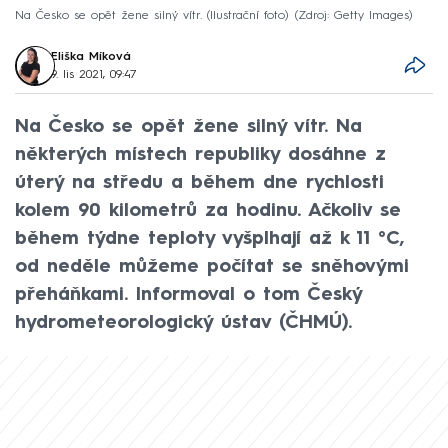
Na Česko se opět žene silný vítr. (Ilustrační foto)
Zdroj: Getty Images
Eliška Míková
9. lis 2021, 09:47
Na Česko se opět žene silný vítr. Na
některých místech republiky dosáhne z
úterý na středu a během dne rychlosti
kolem 90 kilometrů za hodinu. Ačkoliv se
během týdne teploty vyšplhají až k 11 °C,
od neděle můžeme počítat se sněhovými
přeháňkami. Informoval o tom Český
hydrometeorologický ústav (ČHMÚ).