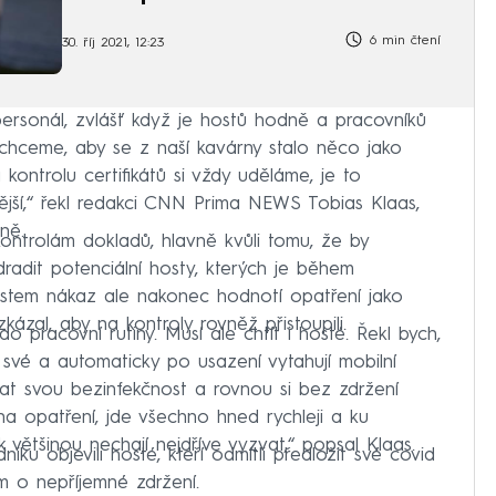
6 min čtení
30. říj 2021, 12:23
ersonál, zvlášť když je hostů hodně a pracovníků
chceme, aby se z naší kavárny stalo něco jako
kontrolu certifikátů si vždy uděláme, je to
ější,“ řekl redakci CNN Prima NEWS Tobias Klaas,
ně.
 kontrolám dokladů, hlavně kvůli tomu, že by
adit potenciální hosty, kterých je během
stem nákaz ale nakonec hodnotí opatření jako
ázal, aby na kontroly rovněž přistoupili.
 pracovní rutiny. Musí ale chtít i hosté. Řekl bych,
a své a automaticky po usazení vytahují mobilní
at svou bezinfekčnost a rovnou si bez zdržení
na opatření, jde všechno hned rychleji a ku
 většinou nechají nejdříve vyzvat,“ popsal Klaas.
iku objevili hosté, kteří odmítli předložit své covid
m o nepříjemné zdržení.