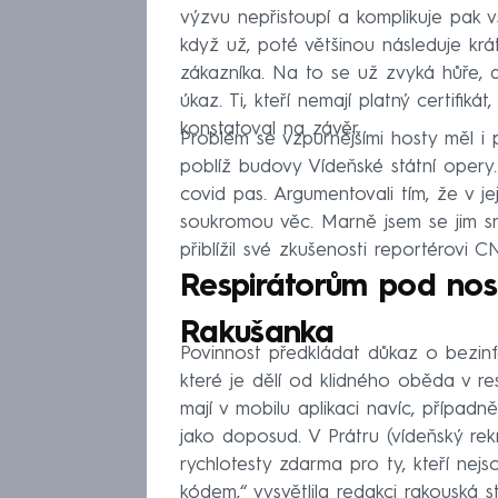
výzvu nepřistoupí a komplikuje pak v
když už, poté většinou následuje krá
zákazníka. Na to se už zvyká hůře, a
úkaz. Ti, kteří nemají platný certifi
konstatoval na závěr.
Problém se vzpurnějšími hosty měl i pa
poblíž budovy Vídeňské státní opery.
covid pas. Argumentovali tím, že v je
soukromou věc. Marně jsem se jim snaž
přiblížil své zkušenosti reportérovi
Respirátorům pod nos
Rakušanka
Povinnost předkládat důkaz o bezinf
které je dělí od klidného oběda v re
mají v mobilu aplikaci navíc, případně
jako doposud. V Prátru (vídeňský rekr
rychlotesty zdarma pro ty, kteří nej
kódem,“ vysvětlila redakci rakouská 