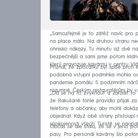
„Samozřejmě je to zátěž navíc pro p
na place málo. Na druhou stranu ne
ohnisko nákazy. Tu minutu až dvě na 
bezpečnější a sami jsme potom klidn
který provozuje kavárnu v centru Víd
Přiznal, že zpočátku byl spíše proti
podobná vstupní podmínka mohla odr
pandemie pomálu. S podzimním nárů
rozumné. Českým restauratérům by vzk
„Dá se na to zvyknout a zařadit to do
že Rakušané tohle pravidlo přijali z
telefony a občanky, aby mohli dokáz
objednat. Když obě strany přistoupí 
spokojenosti všech. Turisté se naopak
Občas se ale stalo, že se v jeho podn
pasy. Pro personál kavárny šlo poto