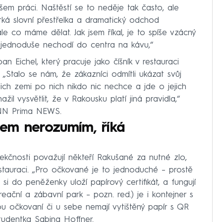
šem práci. Naštěstí se to neděje tak často, ale
tká slovní přestřelka a dramatický odchod
le co máme dělat. Jak jsem říkal, je to spíše vzácný
kát, jednoduše nechodí do centra na kávu,“
n Eichel, který pracuje jako číšník v restauraci
 „Stalo se nám, že zákazníci odmítli ukázat svůj
jich zemi po nich nikdo nic nechce a jde o jejich
il vysvětlit, že v Rakousku platí jiná pravidla,“
 CNN Prima NEWS.
em nerozumím, říká
ekčnosti považují někteří Rakušané za nutné zlo,
stauraci. „Pro očkované je to jednoduché – prostě
 si do peněženky uloží papírový certifikát, a fungují
eační a zábavní park – pozn. red.) je i kontejner s
sou očkovaní či u sebe nemají vytištěný papír s QR
studentka Sabina Hoffner.