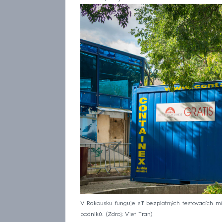
V Rakousku funguje síť bezplatných testovacích mí
podniků.
Zdroj: Viet Tran