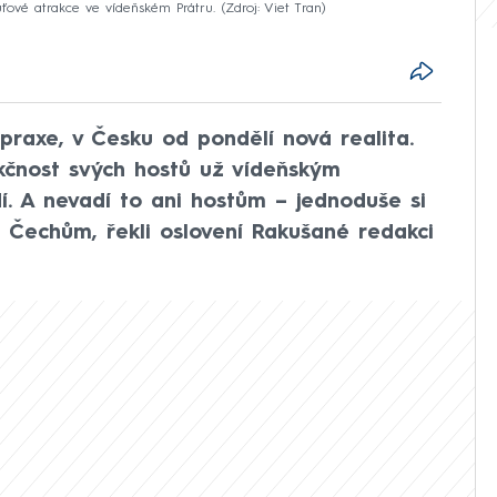
uťové atrakce ve vídeňském Prátru.
Zdroj: Viet Tran
raxe, v Česku od pondělí nová realita.
ekčnost svých hostů už vídeňským
dí. A nevadí to ani hostům – jednoduše si
 i Čechům, řekli oslovení Rakušané redakci