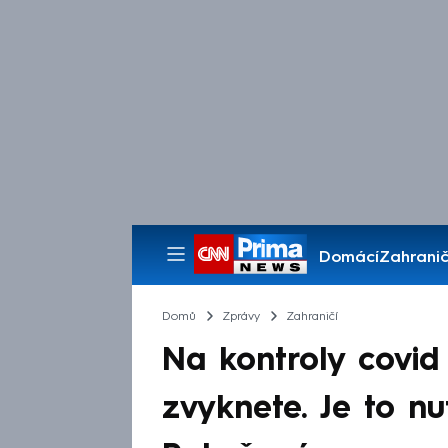
Domácí
Zahranič
Pořady
Domů
Zprávy
Zahraničí
Na kontroly covid 
zvyknete. Je to nu