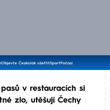
í
Objevte Česko
Jak ušetřit
Sport
Počasí
pasů v restauracích si
tné zlo, utěšují Čechy