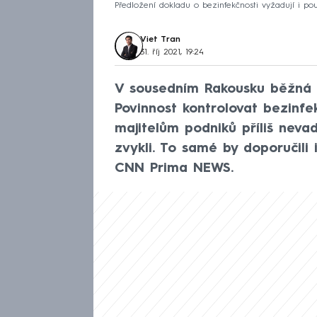
Předložení dokladu o bezinfekčnosti vyžadují i po
Viet Tran
31. říj 2021, 19:24
V sousedním Rakousku běžná p
Povinnost kontrolovat bezinf
majitelům podniků příliš neva
zvykli. To samé by doporučili
CNN Prima NEWS.