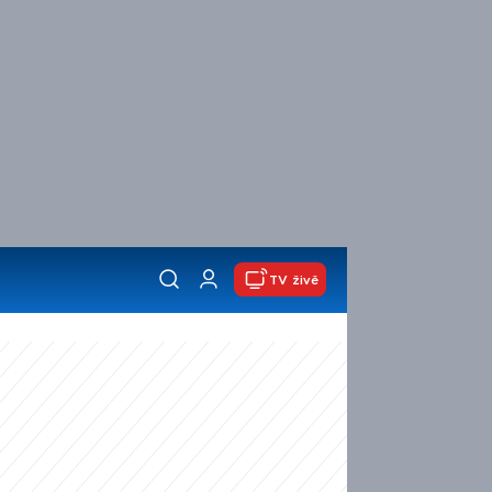
TV živě