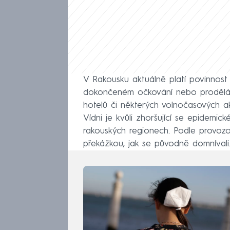
V Rakousku aktuálně platí povinnost
dokončeném očkování nebo prodělání 
hotelů či některých volnočasových ak
Vídni je kvůli zhoršující se epidemick
rakouských regionech. Podle provozov
překážkou, jak se původně domnívali