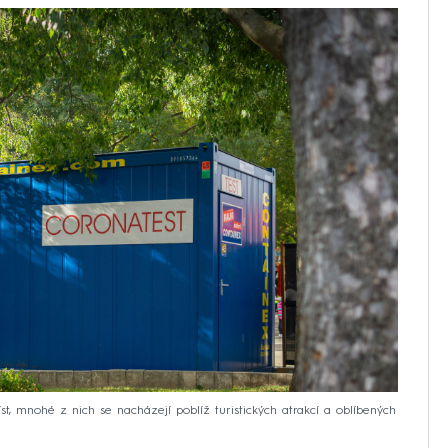
st, mnohé z nich se nacházejí poblíž turistických atrakcí a oblíbených