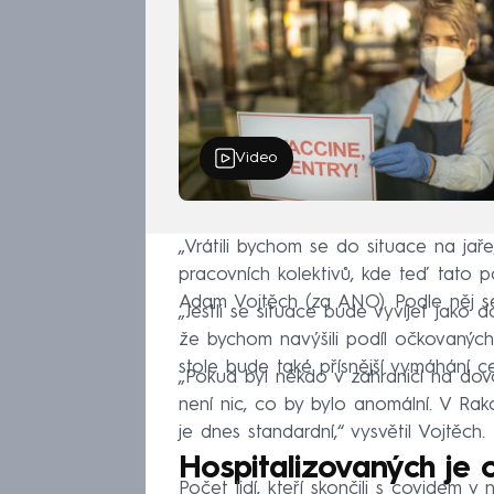
Video
„Vrátili bychom se do situace na jaře
pracovních kolektivů, kde teď tato povi
Adam Vojtěch (za ANO). Podle něj se 
„Jestli se situace bude vyvíjet jako 
že bychom navýšili podíl očkovaných 
stole bude také přísnější vymáhání c
„Pokud byl někdo v zahraničí na dovo
není nic, co by bylo anomální. V Rak
je dnes standardní,“ vysvětil Vojtěch.
Hospitalizovaných je 
Počet lidí, kteří skončili s covidem