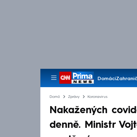
Domácí
Zahranič
Pořady
Domů
Zprávy
Koronavirus
Nakažených covidem
denně. Ministr Voj