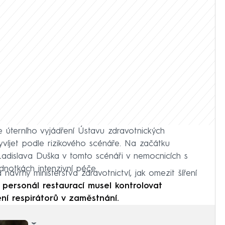
 úterního vyjádření Ústavu zdravotnických
vyvíjet podle rizikového scénáře. Na začátku
Ladislava Duška v tomto scénáři v nemocnicích s
dnotkách intenzivní péče.
ávrhy ministerstva zdravotnictví, jak omezit šíření
 personál restaurací musel kontrolovat
ní respirátorů v zaměstnání.