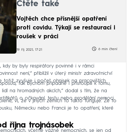
Čtěte také
Vojtěch chce přísnější opatření
proti covidu. Týkají se restaurací i
roušek v práci
6 min čtení
19. říj 2021, 17:21
, kdy by byly respirátory povinné i v rámci
nnost není,“ přiblížil v úterý ministr zdravotnictví
totiž zvyšuje i počet ohnisek na pracovištích.
doposud, tak bychom případně i přistoupili k tomu,
lidí na hromadných akcích,“ dodal s tím, že na
ertifikátů o očkování, testu nebo prodělání nemoci.
lené, ví, že v jiných zemích to takto funguje. Že to
ousku, Německu nebo Francii je to opatření, které
od října trojnásobek
 v nemocnicích, včetně vážně nemocných, se jen od