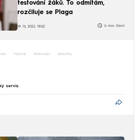
testování žáků. To odmítám,
rozčiluje se Plaga
6 min čtení
19. říj 2021, 19:02
cko
Francie
Rakousko
statistiky
ký servis.