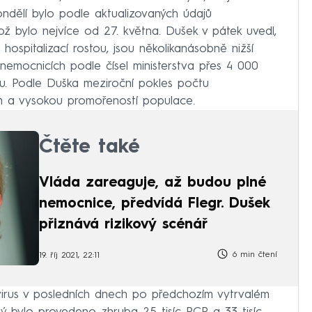
pondělí bylo podle aktualizovaných údajů
což bylo nejvíce od 27. května. Dušek v pátek uvedl,
ospitalizací rostou, jsou několikanásobně nižší
 nemocnicích podle čísel ministerstva přes 4 000
avu. Podle Duška meziroční pokles počtu
ím a vysokou promořeností populace.
Čtěte také
Vláda zareaguje, až budou plné
nemocnice, předvídá Flegr. Dušek
přiznává rizikový scénář
6 min čtení
19. říj 2021, 22:11
irus v posledních dnech po předchozím vytrvalém