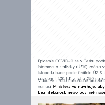
Epidemie COVID-19 se v Česku podle
informací a statistiky (ÚZIS) začala 
listopadu bude podle ředitele ÚZIS 
covidem 1 200 lidí, z toho 250 na je
Vláda ve středu mimořádně projedná n
nemoci.
Ministerstvo navrhuje, aby
bezinfekčnost, nebo povinné noše