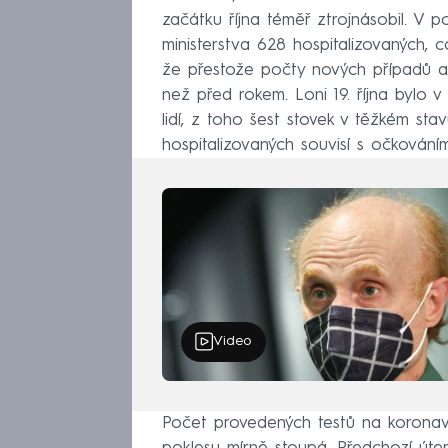
začátku října téměř ztrojnásobil. V 
ministerstva 628 hospitalizovaných, 
že přestože počty nových případů a h
než před rokem. Loni 19. října bylo v
lidí, z toho šest stovek v těžkém st
hospitalizovaných souvisí s očkován
Video
Počet provedených testů na koronav