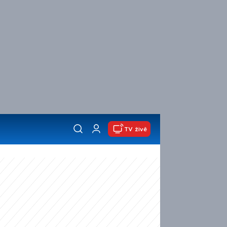
TV živě