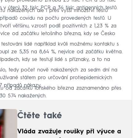
rý bylo provedeno zhruba 25 tisíc PCR a 33 tisíc
 v úterý 32 tisíc PCR a 34 tisíc antigenních testů.
 nakažených ale i přes vyšší množství testů
 případů covidu na počtu provedených testů. U
tvoří většinu, vzrostl podíl pozitivních z 1,23 % za
ejvíce od začátku letošního března, kdy se Česko
 testováni lidé například kvůli možnému kontaktu s
toupl ze 5,35 na 8,64 %, nejvíce od začátku května.
řípadech, kdy se testují lidé s příznaky, a to na
číslo, tedy počet nově nakažených za sedm dní na
oužívané státem pro určování protiepidemických
17 případů nákazy.
ku od začátku loňského března zaznamenáno přes
o 30 574 nakažených.
Čtěte také
Vláda zvažuje roušky při výuce a