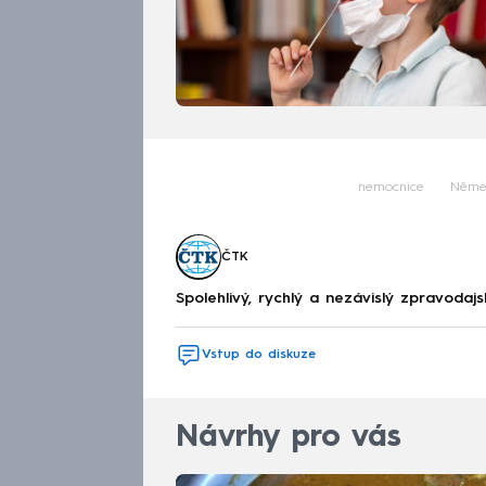
nemocnice
Něme
ČTK
Spolehlivý, rychlý a nezávislý zpravodajs
Vstup do diskuze
Návrhy pro vás