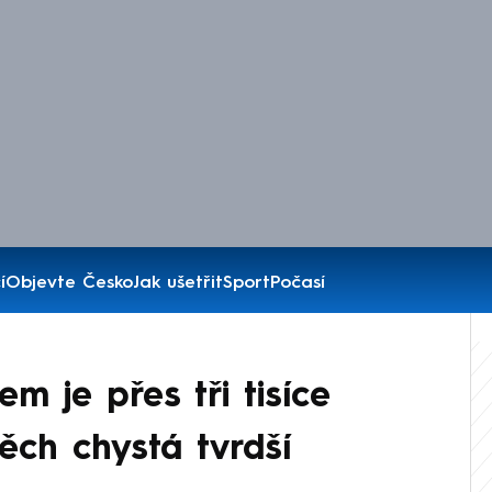
í
Objevte Česko
Jak ušetřit
Sport
Počasí
 je přes tři tisíce
těch chystá tvrdší