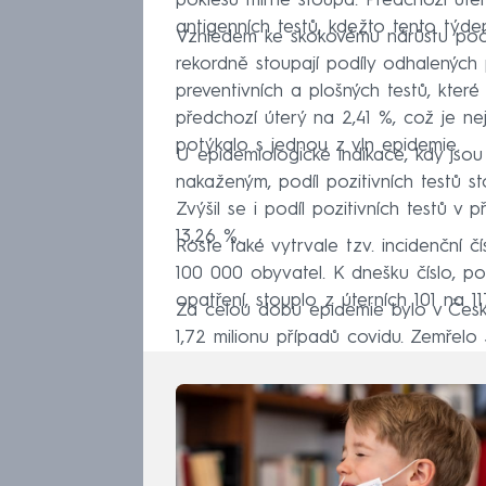
poklesu mírně stoupá. Předchozí úte
antigenních testů, kdežto tento týden
Vzhledem ke skokovému nárůstu počtu
rekordně stoupají podíly odhalených
preventivních a plošných testů, které 
předchozí úterý na 2,41 %, což je n
potýkalo s jednou z vln epidemie.
U epidemiologické indikace, kdy jsou
nakaženým, podíl pozitivních testů s
Zvýšil se i podíl pozitivních testů v p
13,26 %.
Roste také vytrvale tzv. incidenční 
100 000 obyvatel. K dnešku číslo, p
opatření, stouplo z úterních 101 na 1
Za celou dobu epidemie bylo v Čes
1,72 milionu případů covidu. Zemřel