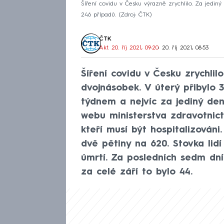
Šíření covidu v Česku výrazně zrychlilo. Za jedin
246 případů.
Zdroj: ČTK
ČTK
Akt. 20. říj 2021, 09:20
• 20. říj 2021, 08:53
Šíření covidu v Česku zrychlil
dvojnásobek. V úterý přibylo 3
týdnem a nejvíc za jediný den
webu ministerstva zdravotnict
kteří musí být hospitalizováni
dvě pětiny na 620. Stovka lidí
úmrtí. Za posledních sedm dní
za celé září to bylo 44.